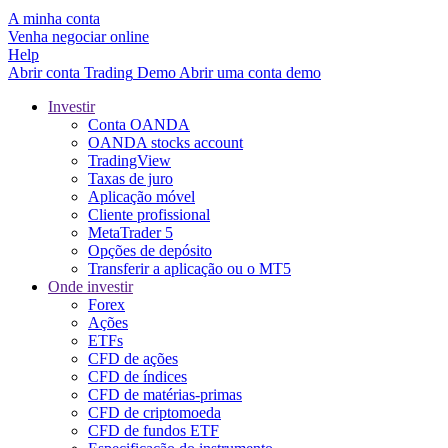
A minha conta
Venha negociar online
Help
Abrir conta
Trading
Demo
Abrir uma conta demo
Investir
Conta OANDA
OANDA stocks account
TradingView
Taxas de juro
Aplicação móvel
Cliente profissional
MetaTrader 5
Opções de depósito
Transferir a aplicação ou o MT5
Onde investir
Forex
Ações
ETFs
CFD de ações
CFD de índices
CFD de matérias-primas
CFD de criptomoeda
CFD de fundos ETF