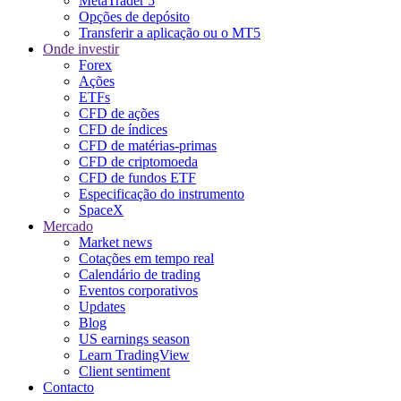
MetaTrader 5
Opções de depósito
Transferir a aplicação ou o MT5
Onde investir
Forex
Ações
ETFs
CFD de ações
CFD de índices
CFD de matérias-primas
CFD de criptomoeda
CFD de fundos ETF
Especificação do instrumento
SpaceX
Mercado
Market news
Cotações em tempo real
Calendário de trading
Eventos corporativos
Updates
Blog
US earnings season
Learn TradingView
Client sentiment
Contacto