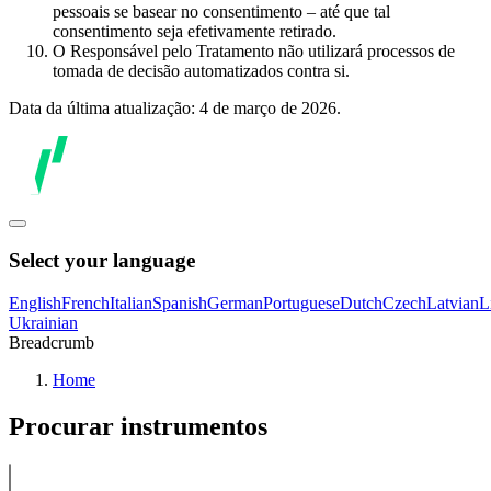
pessoais se basear no consentimento – até que tal
consentimento seja efetivamente retirado.
O Responsável pelo Tratamento não utilizará processos de
tomada de decisão automatizados contra si.
Data da última atualização: 4 de março de 2026.
Select your language
English
French
Italian
Spanish
German
Portuguese
Dutch
Czech
Latvian
L
Ukrainian
Breadcrumb
Home
Procurar instrumentos