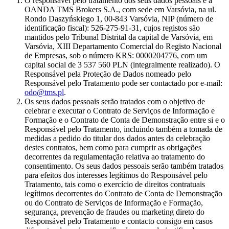
O responsável pelo tratamento dos seus dados pessoais é a
OANDA TMS Brokers S.A., com sede em Varsóvia, na ul.
Rondo Daszyńskiego 1, 00-843 Varsóvia, NIP (número de
identificação fiscal): 526-275-91-31, cujos registos são
mantidos pelo Tribunal Distrital da capital de Varsóvia, em
Varsóvia, XIII Departamento Comercial do Registo Nacional
de Empresas, sob o número KRS: 0000204776, com um
capital social de 3 537 560 PLN (integralmente realizado). O
Responsável pela Proteção de Dados nomeado pelo
Responsável pelo Tratamento pode ser contactado por e-mail:
odo@tms.pl
.
Os seus dados pessoais serão tratados com o objetivo de
celebrar e executar o Contrato de Serviços de Informação e
Formação e o Contrato de Conta de Demonstração entre si e o
Responsável pelo Tratamento, incluindo também a tomada de
medidas a pedido do titular dos dados antes da celebração
destes contratos, bem como para cumprir as obrigações
decorrentes da regulamentação relativa ao tratamento do
consentimento. Os seus dados pessoais serão também tratados
para efeitos dos interesses legítimos do Responsável pelo
Tratamento, tais como o exercício de direitos contratuais
legítimos decorrentes do Contrato de Conta de Demonstração
ou do Contrato de Serviços de Informação e Formação,
segurança, prevenção de fraudes ou marketing direto do
Responsável pelo Tratamento e contacto consigo em casos