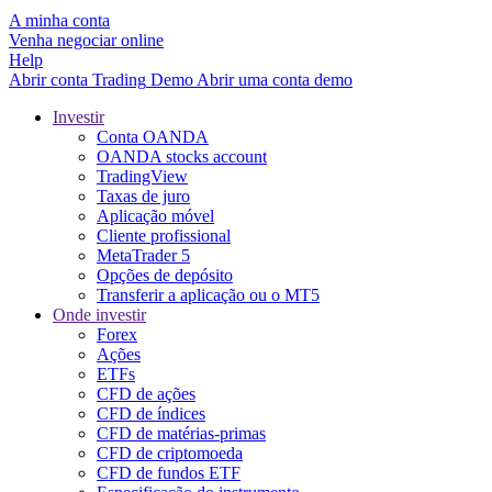
A minha conta
Venha negociar online
Help
Abrir conta
Trading
Demo
Abrir uma conta demo
Investir
Conta OANDA
OANDA stocks account
TradingView
Taxas de juro
Aplicação móvel
Cliente profissional
MetaTrader 5
Opções de depósito
Transferir a aplicação ou o MT5
Onde investir
Forex
Ações
ETFs
CFD de ações
CFD de índices
CFD de matérias-primas
CFD de criptomoeda
CFD de fundos ETF