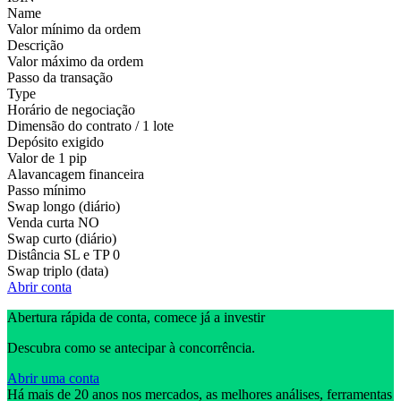
Name
Valor mínimo da ordem
Descrição
Valor máximo da ordem
Passo da transação
Type
Horário de negociação
Dimensão do contrato / 1 lote
Depósito exigido
Valor de 1 pip
Alavancagem financeira
Passo mínimo
Swap longo (diário)
Venda curta
NO
Swap curto (diário)
Distância SL e TP
0
Swap triplo (data)
Abrir conta
Abertura rápida de conta, comece já a investir
Descubra como se antecipar à concorrência.
Abrir uma conta
Há mais de 20 anos nos mercados, as melhores análises, ferramentas