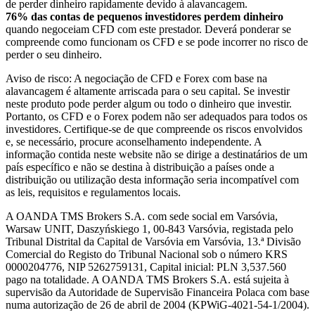
de perder dinheiro rapidamente devido à alavancagem.
76% das contas de pequenos investidores perdem dinheiro
quando negoceiam CFD com este prestador. Deverá ponderar se
compreende como funcionam os CFD e se pode incorrer no risco de
perder o seu dinheiro.
Aviso de risco: A negociação de CFD e Forex com base na
alavancagem é altamente arriscada para o seu capital. Se investir
neste produto pode perder algum ou todo o dinheiro que investir.
Portanto, os CFD e o Forex podem não ser adequados para todos os
investidores. Certifique-se de que compreende os riscos envolvidos
e, se necessário, procure aconselhamento independente. A
informação contida neste website não se dirige a destinatários de um
país específico e não se destina à distribuição a países onde a
distribuição ou utilização desta informação seria incompatível com
as leis, requisitos e regulamentos locais.
A OANDA TMS Brokers S.A. com sede social em Varsóvia,
Warsaw UNIT, Daszyńskiego 1, 00-843 Varsóvia, registada pelo
Tribunal Distrital da Capital de Varsóvia em Varsóvia, 13.ª Divisão
Comercial do Registo do Tribunal Nacional sob o número KRS
0000204776, NIP 5262759131, Capital inicial: PLN 3,537.560
pago na totalidade. A OANDA TMS Brokers S.A. está sujeita à
supervisão da Autoridade de Supervisão Financeira Polaca com base
numa autorização de 26 de abril de 2004 (KPWiG-4021-54-1/2004).