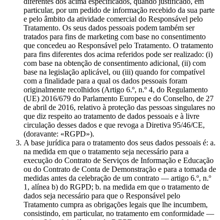
diferentes dos acima especificados, quando justificado, em
particular, por um pedido de informação recebido da sua parte
e pelo âmbito da atividade comercial do Responsável pelo
Tratamento. Os seus dados pessoais podem também ser
tratados para fins de marketing com base no consentimento
que concedeu ao Responsável pelo Tratamento. O tratamento
para fins diferentes dos acima referidos pode ser realizado: (i)
com base na obtenção de consentimento adicional, (ii) com
base na legislação aplicável, ou (iii) quando for compatível
com a finalidade para a qual os dados pessoais foram
originalmente recolhidos (Artigo 6.º, n.º 4, do Regulamento
(UE) 2016/679 do Parlamento Europeu e do Conselho, de 27
de abril de 2016, relativo à proteção das pessoas singulares no
que diz respeito ao tratamento de dados pessoais e à livre
circulação desses dados e que revoga a Diretiva 95/46/CE,
(doravante: «RGPD»).
A base jurídica para o tratamento dos seus dados pessoais é: a.
na medida em que o tratamento seja necessário para a
execução do Contrato de Serviços de Informação e Educação
ou do Contrato de Conta de Demonstração e para a tomada de
medidas antes da celebração de um contrato — artigo 6.º, n.º
1, alínea b) do RGPD; b. na medida em que o tratamento de
dados seja necessário para que o Responsável pelo
Tratamento cumpra as obrigações legais que lhe incumbem,
consistindo, em particular, no tratamento em conformidade —