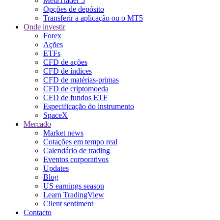
MetaTrader 5
Opções de depósito
Transferir a aplicação ou o MT5
Onde investir
Forex
Ações
ETFs
CFD de ações
CFD de índices
CFD de matérias-primas
CFD de criptomoeda
CFD de fundos ETF
Especificação do instrumento
SpaceX
Mercado
Market news
Cotações em tempo real
Calendário de trading
Eventos corporativos
Updates
Blog
US earnings season
Learn TradingView
Client sentiment
Contacto