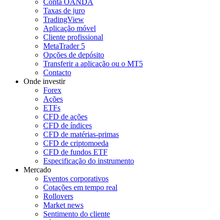
Conta OANDA
Taxas de juro
TradingView
Aplicação móvel
Cliente profissional
MetaTrader 5
Opções de depósito
Transferir a aplicação ou o MT5
Contacto
Onde investir
Forex
Ações
ETFs
CFD de ações
CFD de índices
CFD de matérias-primas
CFD de criptomoeda
CFD de fundos ETF
Especificação do instrumento
Mercado
Eventos corporativos
Cotações em tempo real
Rollovers
Market news
Sentimento do cliente