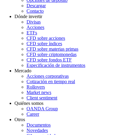
Opciones de depósito
Descargar
Contacto
Dónde invertir
Divisas
Acciones
ETFs
CFD sobre acciones
CFD sobre índices
CFD sobre materias primas
CFD sobre criptomonedas
CFD sobre fondos ETF
Especificación de instrumentos
Mercado
Acciones corporativas
Cotización en tiempo real
Rollovers
Market news
Client sentiment
Quiénes somos
OANDA Group
Career
Otros
Documentos
Novedades