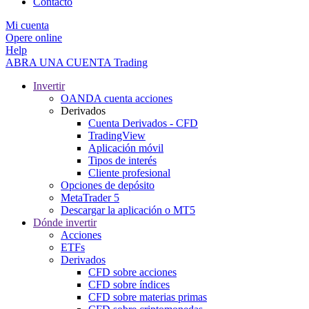
Contacto
Mi cuenta
Opere online
Help
ABRA UNA CUENTA
Trading
Invertir
OANDA cuenta acciones
Derivados
Cuenta Derivados - CFD
TradingView
Aplicación móvil
Tipos de interés
Cliente profesional
Opciones de depósito
MetaTrader 5
Descargar la aplicación o MT5
Dónde invertir
Acciones
ETFs
Derivados
CFD sobre acciones
CFD sobre índices
CFD sobre materias primas