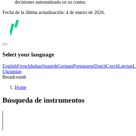
decisiones automatizada en su contra.
Fecha de la última actualización: 4 de marzo de 2026.
Select your language
English
French
Italian
Spanish
German
Portuguese
Dutch
Czech
Latvian
L
Ukrainian
Breadcrumb
Home
Búsqueda de instrumentos