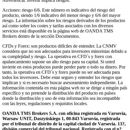
Advertencia: Invertir implica riesgos.
Acciones: riesgo 6/6. Este número es indicativo del riesgo del
producto, siendo 1/6 indicativo del menor riesgo y 6/6 del mayor
riesgo. La información sobre los riesgos derivados de los productos
así como sobre los costes y tarifas asociados con los diversos
servicios está disponible en la página web de OANDA TMS
Brokers dentro de la sección Documentos.
CFDs y Forex: son productos difíciles de entender. La CNMV
considera que no son adecuados para inversores minoristas debido a
su complejidad y riesgo. La operativa en CFD´s y forex con
apalancamiento supone un alto riesgo para su capital. Si usted
invierte en estos productos puede perder parte o todo su dinero. Por
tanto, la operativa en CFD´s y forex puede no ser adecuada para
todos los inversores. Debe estar seguro y entender los riesgos que
implican y si es necesario buscar asesoramiento independiente. La
información contenida en esta página web no se dirige a ningún país
específico y no pretende la distribución del producto en países
donde la distribución y uso de esta información sea incompatible
con las leyes, regulaciones y requisitos locales.
OANDA TMS Brokers S.A. con oficina registrada en Varsovia,
Warsaw UNIT, Daszyńskiego 1, 00-843 Varsovia, registrada
por el tribunal de distrito de la capital ciudad de Varsovia. 13?,
división comercial del tribunal nacional. Registrada con el n?