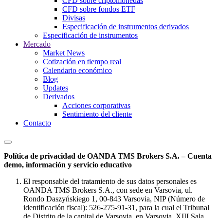
CFD sobre criptomonedas
CFD sobre fondos ETF
Divisas
Especificación de instrumentos derivados
Especificación de instrumentos
Mercado
Market News
Cotización en tiempo real
Calendario económico
Blog
Updates
Derivados
Acciones corporativas
Sentimiento del cliente
Contacto
Política de privacidad de OANDA TMS Brokers S.A. – Cuenta
demo, información y servicio educativo
El responsable del tratamiento de sus datos personales es
OANDA TMS Brokers S.A., con sede en Varsovia, ul.
Rondo Daszyńskiego 1, 00-843 Varsovia, NIP (Número de
identificación fiscal): 526-275-91-31, para la cual el Tribunal
de Distrito de la capital de Varsovia, en Varsovia, XIII Sala