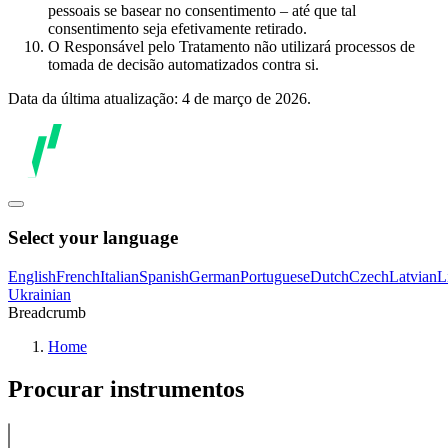
pessoais se basear no consentimento – até que tal
consentimento seja efetivamente retirado.
O Responsável pelo Tratamento não utilizará processos de
tomada de decisão automatizados contra si.
Data da última atualização: 4 de março de 2026.
Select your language
English
French
Italian
Spanish
German
Portuguese
Dutch
Czech
Latvian
L
Ukrainian
Breadcrumb
Home
Procurar instrumentos