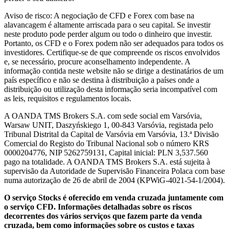
Aviso de risco: A negociação de CFD e Forex com base na
alavancagem é altamente arriscada para o seu capital. Se investir
neste produto pode perder algum ou todo o dinheiro que investir.
Portanto, os CFD e o Forex podem não ser adequados para todos os
investidores. Certifique-se de que compreende os riscos envolvidos
e, se necessário, procure aconselhamento independente. A
informação contida neste website não se dirige a destinatários de um
país específico e não se destina à distribuição a países onde a
distribuição ou utilização desta informação seria incompatível com
as leis, requisitos e regulamentos locais.
A OANDA TMS Brokers S.A. com sede social em Varsóvia,
Warsaw UNIT, Daszyńskiego 1, 00-843 Varsóvia, registada pelo
Tribunal Distrital da Capital de Varsóvia em Varsóvia, 13.ª Divisão
Comercial do Registo do Tribunal Nacional sob o número KRS
0000204776, NIP 5262759131, Capital inicial: PLN 3,537.560
pago na totalidade. A OANDA TMS Brokers S.A. está sujeita à
supervisão da Autoridade de Supervisão Financeira Polaca com base
numa autorização de 26 de abril de 2004 (KPWiG-4021-54-1/2004).
O serviço Stocks é oferecido em venda cruzada juntamente com
o serviço CFD. Informações detalhadas sobre os riscos
decorrentes dos vários serviços que fazem parte da venda
cruzada, bem como informações sobre os custos e taxas