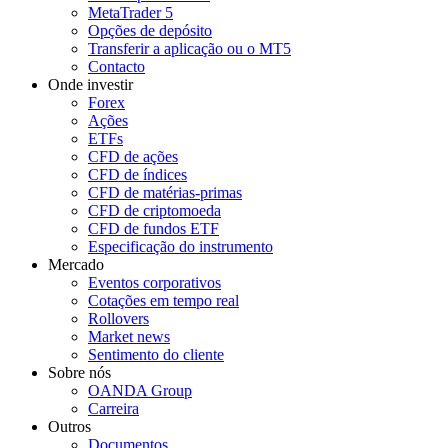
MetaTrader 5
Opções de depósito
Transferir a aplicação ou o MT5
Contacto
Onde investir
Forex
Ações
ETFs
CFD de ações
CFD de índices
CFD de matérias-primas
CFD de criptomoeda
CFD de fundos ETF
Especificação do instrumento
Mercado
Eventos corporativos
Cotações em tempo real
Rollovers
Market news
Sentimento do cliente
Sobre nós
OANDA Group
Carreira
Outros
Documentos