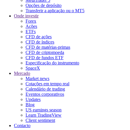
MetaTrader 5
Opções de depósito
Transferir a aplicação ou o MT5
Onde investir
Forex
Ações
ETFs
CFD de ações
CFD de índices
CFD de matérias-primas
CFD de criptomoeda
CFD de fundos ETF
Especificação do instrumento
SpaceX
Mercado
Market news
Cotações em tempo real
Calendário de trading
Eventos corporativos
Updates
Blog
US earnings season
Learn TradingView
Client sentiment
Contacto