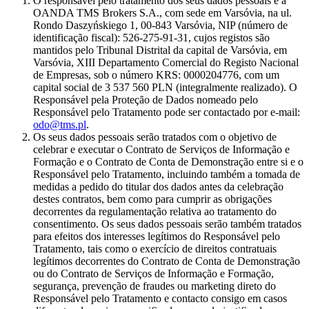
O responsável pelo tratamento dos seus dados pessoais é a
OANDA TMS Brokers S.A., com sede em Varsóvia, na ul.
Rondo Daszyńskiego 1, 00-843 Varsóvia, NIP (número de
identificação fiscal): 526-275-91-31, cujos registos são
mantidos pelo Tribunal Distrital da capital de Varsóvia, em
Varsóvia, XIII Departamento Comercial do Registo Nacional
de Empresas, sob o número KRS: 0000204776, com um
capital social de 3 537 560 PLN (integralmente realizado). O
Responsável pela Proteção de Dados nomeado pelo
Responsável pelo Tratamento pode ser contactado por e-mail:
odo@tms.pl
.
Os seus dados pessoais serão tratados com o objetivo de
celebrar e executar o Contrato de Serviços de Informação e
Formação e o Contrato de Conta de Demonstração entre si e o
Responsável pelo Tratamento, incluindo também a tomada de
medidas a pedido do titular dos dados antes da celebração
destes contratos, bem como para cumprir as obrigações
decorrentes da regulamentação relativa ao tratamento do
consentimento. Os seus dados pessoais serão também tratados
para efeitos dos interesses legítimos do Responsável pelo
Tratamento, tais como o exercício de direitos contratuais
legítimos decorrentes do Contrato de Conta de Demonstração
ou do Contrato de Serviços de Informação e Formação,
segurança, prevenção de fraudes ou marketing direto do
Responsável pelo Tratamento e contacto consigo em casos