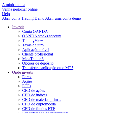
A minha conta
Venha negociar online
Help
Abrir conta
Trading
Demo
Abrir uma conta demo
Investir
Conta OANDA
OANDA stocks account
TradingView
Taxas de juro
Aplicação móvel
Cliente profissional
MetaTrader 5
Opções de depósito
Transferir a aplicação ou o MT5
Onde investir
Forex
Ações
ETFs
CFD de ações
CFD de índices
CFD de matérias-primas
CFD de criptomoeda
CFD de fundos ETF