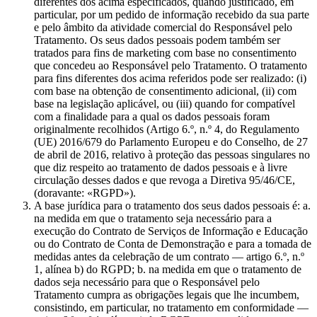
diferentes dos acima especificados, quando justificado, em
particular, por um pedido de informação recebido da sua parte
e pelo âmbito da atividade comercial do Responsável pelo
Tratamento. Os seus dados pessoais podem também ser
tratados para fins de marketing com base no consentimento
que concedeu ao Responsável pelo Tratamento. O tratamento
para fins diferentes dos acima referidos pode ser realizado: (i)
com base na obtenção de consentimento adicional, (ii) com
base na legislação aplicável, ou (iii) quando for compatível
com a finalidade para a qual os dados pessoais foram
originalmente recolhidos (Artigo 6.º, n.º 4, do Regulamento
(UE) 2016/679 do Parlamento Europeu e do Conselho, de 27
de abril de 2016, relativo à proteção das pessoas singulares no
que diz respeito ao tratamento de dados pessoais e à livre
circulação desses dados e que revoga a Diretiva 95/46/CE,
(doravante: «RGPD»).
A base jurídica para o tratamento dos seus dados pessoais é: a.
na medida em que o tratamento seja necessário para a
execução do Contrato de Serviços de Informação e Educação
ou do Contrato de Conta de Demonstração e para a tomada de
medidas antes da celebração de um contrato — artigo 6.º, n.º
1, alínea b) do RGPD; b. na medida em que o tratamento de
dados seja necessário para que o Responsável pelo
Tratamento cumpra as obrigações legais que lhe incumbem,
consistindo, em particular, no tratamento em conformidade —