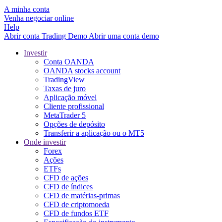
A minha conta
Venha negociar online
Help
Abrir conta
Trading
Demo
Abrir uma conta demo
Investir
Conta OANDA
OANDA stocks account
TradingView
Taxas de juro
Aplicação móvel
Cliente profissional
MetaTrader 5
Opções de depósito
Transferir a aplicação ou o MT5
Onde investir
Forex
Ações
ETFs
CFD de ações
CFD de índices
CFD de matérias-primas
CFD de criptomoeda
CFD de fundos ETF