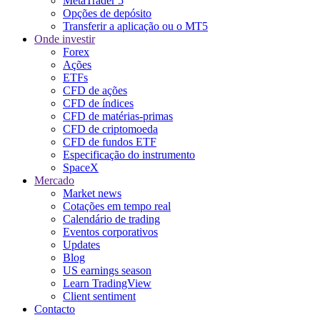
MetaTrader 5
Opções de depósito
Transferir a aplicação ou o MT5
Onde investir
Forex
Ações
ETFs
CFD de ações
CFD de índices
CFD de matérias-primas
CFD de criptomoeda
CFD de fundos ETF
Especificação do instrumento
SpaceX
Mercado
Market news
Cotações em tempo real
Calendário de trading
Eventos corporativos
Updates
Blog
US earnings season
Learn TradingView
Client sentiment
Contacto