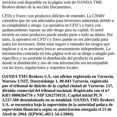
servicios está disponible en la página web de OANDA TMS
Brokers dentro de la sección Documentos.
CFDs y Forex: son productos difíciles de entender. La CNMV
considera que no son adecuados para inversores minoristas debido a
su complejidad y riesgo. La operativa en CFD´s y forex con
apalancamiento supone un alto riesgo para su capital. Si usted
invierte en estos productos puede perder parte o todo su dinero. Por
tanto, la operativa en CFD´s y forex puede no ser adecuada para
todos los inversores. Debe estar seguro y entender los riesgos que
implican y si es necesario buscar asesoramiento independiente. La
información contenida en esta página web no se dirige a ningún país
específico y no pretende la distribución del producto en países
donde la distribución y uso de esta información sea incompatible
con las leyes, regulaciones y requisitos locales.
OANDA TMS Brokers S.A. con oficina registrada en Varsovia,
Warsaw UNIT, Daszyńskiego 1, 00-843 Varsovia, registrada
por el tribunal de distrito de la capital ciudad de Varsovia. 13?,
división comercial del tribunal nacional. Registrada con el n?
KRS 0000204776 y NIP 5262759131. Capital inicial PLN
3,537.560 desembolsado en su totalidad. OANDA TMS Brokers
S.A. se encuentra bajo la supervisión de la autoridad polaca de
supervisión financiera según su autorización otorgada el 23 de
Abril de 2004. (KPWiG-4021-54-1/2004).