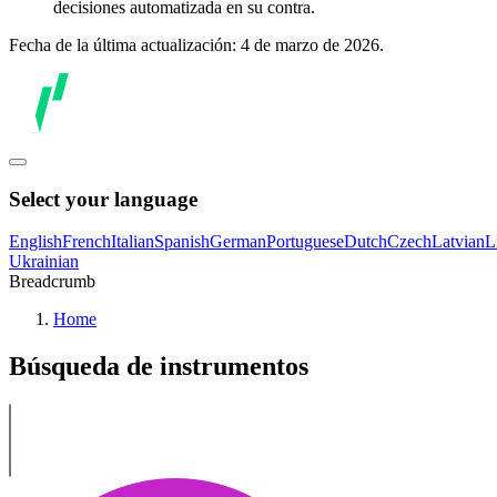
decisiones automatizada en su contra.
Fecha de la última actualización: 4 de marzo de 2026.
Select your language
English
French
Italian
Spanish
German
Portuguese
Dutch
Czech
Latvian
L
Ukrainian
Breadcrumb
Home
Búsqueda de instrumentos