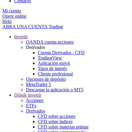
Contacto
Mi cuenta
Opere online
Help
ABRA UNA CUENTA
Trading
Invertir
OANDA cuenta acciones
Derivados
Cuenta Derivados - CFD
TradingView
Aplicación móvil
Tipos de interés
Cliente profesional
Opciones de depósito
MetaTrader 5
Descargar la aplicación o MT5
Dónde invertir
Acciones
ETFs
Derivados
CFD sobre acciones
CFD sobre índices
CFD sobre materias primas