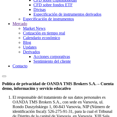
CFD sobre criptomonedas
CFD sobre fondos ETF
Divisas
Especificación de instrumentos derivados
Especificación de instrumentos
Mercado
Market News
Cotización en tiempo real
Calendario económico
Blog
Updates
Derivados
Acciones corporativas
Sentimiento del cliente
Contacto
Política de privacidad de OANDA TMS Brokers S.A. – Cuenta
demo, información y servicio educativo
El responsable del tratamiento de sus datos personales es
OANDA TMS Brokers S.A., con sede en Varsovia, ul.
Rondo Daszyńskiego 1, 00-843 Varsovia, NIP (Número de
identificación fiscal): 526-275-91-31, para la cual el Tribunal
de Distrito de la capital de Varsovia, en Varsovia, XIII Sala