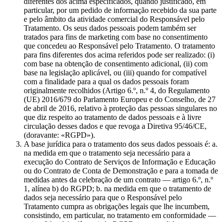
diferentes dos acima especificados, quando justificado, em
particular, por um pedido de informação recebido da sua parte
e pelo âmbito da atividade comercial do Responsável pelo
Tratamento. Os seus dados pessoais podem também ser
tratados para fins de marketing com base no consentimento
que concedeu ao Responsável pelo Tratamento. O tratamento
para fins diferentes dos acima referidos pode ser realizado: (i)
com base na obtenção de consentimento adicional, (ii) com
base na legislação aplicável, ou (iii) quando for compatível
com a finalidade para a qual os dados pessoais foram
originalmente recolhidos (Artigo 6.º, n.º 4, do Regulamento
(UE) 2016/679 do Parlamento Europeu e do Conselho, de 27
de abril de 2016, relativo à proteção das pessoas singulares no
que diz respeito ao tratamento de dados pessoais e à livre
circulação desses dados e que revoga a Diretiva 95/46/CE,
(doravante: «RGPD»).
A base jurídica para o tratamento dos seus dados pessoais é: a.
na medida em que o tratamento seja necessário para a
execução do Contrato de Serviços de Informação e Educação
ou do Contrato de Conta de Demonstração e para a tomada de
medidas antes da celebração de um contrato — artigo 6.º, n.º
1, alínea b) do RGPD; b. na medida em que o tratamento de
dados seja necessário para que o Responsável pelo
Tratamento cumpra as obrigações legais que lhe incumbem,
consistindo, em particular, no tratamento em conformidade —