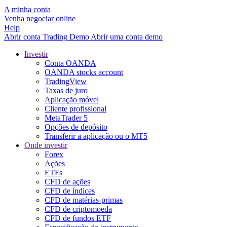
A minha conta
Venha negociar online
Help
Abrir conta
Trading
Demo
Abrir uma conta demo
Investir
Conta OANDA
OANDA stocks account
TradingView
Taxas de juro
Aplicação móvel
Cliente profissional
MetaTrader 5
Opções de depósito
Transferir a aplicação ou o MT5
Onde investir
Forex
Ações
ETFs
CFD de ações
CFD de índices
CFD de matérias-primas
CFD de criptomoeda
CFD de fundos ETF