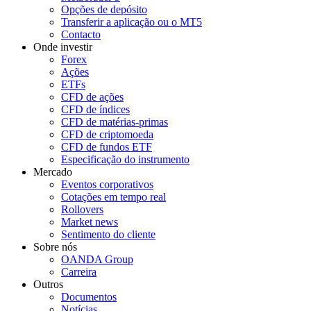
Opções de depósito
Transferir a aplicação ou o MT5
Contacto
Onde investir
Forex
Ações
ETFs
CFD de ações
CFD de índices
CFD de matérias-primas
CFD de criptomoeda
CFD de fundos ETF
Especificação do instrumento
Mercado
Eventos corporativos
Cotações em tempo real
Rollovers
Market news
Sentimento do cliente
Sobre nós
OANDA Group
Carreira
Outros
Documentos
Notícias