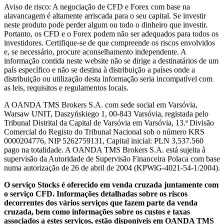
Aviso de risco: A negociação de CFD e Forex com base na
alavancagem é altamente arriscada para o seu capital. Se investir
neste produto pode perder algum ou todo o dinheiro que investir.
Portanto, os CFD e o Forex podem não ser adequados para todos os
investidores. Certifique-se de que compreende os riscos envolvidos
e, se necessário, procure aconselhamento independente. A
informação contida neste website não se dirige a destinatários de um
país específico e não se destina à distribuição a países onde a
distribuição ou utilização desta informação seria incompatível com
as leis, requisitos e regulamentos locais.
A OANDA TMS Brokers S.A. com sede social em Varsóvia,
Warsaw UNIT, Daszyńskiego 1, 00-843 Varsóvia, registada pelo
Tribunal Distrital da Capital de Varsóvia em Varsóvia, 13.ª Divisão
Comercial do Registo do Tribunal Nacional sob o número KRS
0000204776, NIP 5262759131, Capital inicial: PLN 3,537.560
pago na totalidade. A OANDA TMS Brokers S.A. está sujeita à
supervisão da Autoridade de Supervisão Financeira Polaca com base
numa autorização de 26 de abril de 2004 (KPWiG-4021-54-1/2004).
O serviço Stocks é oferecido em venda cruzada juntamente com
o serviço CFD. Informações detalhadas sobre os riscos
decorrentes dos vários serviços que fazem parte da venda
cruzada, bem como informações sobre os custos e taxas
associados a estes serviços, estão disponíveis em OANDA TMS