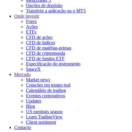
MetaTrader 5
Opções de depósito
Transferir a aplicação ou o MT5
Onde investir
Forex
Ações
ETFs
CFD de ações
CFD de índices
CFD de matérias-primas
CFD de criptomoeda
CFD de fundos ETF
Especificação do instrumento
SpaceX
Mercado
Market news
Cotações em tempo real
Calendário de trading
Eventos corporativos
Updates
Blog
US earnings season
Learn TradingView
Client sentiment
Contacto