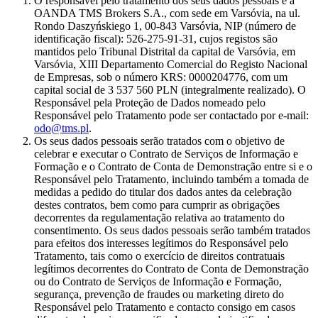
O responsável pelo tratamento dos seus dados pessoais é a
OANDA TMS Brokers S.A., com sede em Varsóvia, na ul.
Rondo Daszyńskiego 1, 00-843 Varsóvia, NIP (número de
identificação fiscal): 526-275-91-31, cujos registos são
mantidos pelo Tribunal Distrital da capital de Varsóvia, em
Varsóvia, XIII Departamento Comercial do Registo Nacional
de Empresas, sob o número KRS: 0000204776, com um
capital social de 3 537 560 PLN (integralmente realizado). O
Responsável pela Proteção de Dados nomeado pelo
Responsável pelo Tratamento pode ser contactado por e-mail:
odo@tms.pl
.
Os seus dados pessoais serão tratados com o objetivo de
celebrar e executar o Contrato de Serviços de Informação e
Formação e o Contrato de Conta de Demonstração entre si e o
Responsável pelo Tratamento, incluindo também a tomada de
medidas a pedido do titular dos dados antes da celebração
destes contratos, bem como para cumprir as obrigações
decorrentes da regulamentação relativa ao tratamento do
consentimento. Os seus dados pessoais serão também tratados
para efeitos dos interesses legítimos do Responsável pelo
Tratamento, tais como o exercício de direitos contratuais
legítimos decorrentes do Contrato de Conta de Demonstração
ou do Contrato de Serviços de Informação e Formação,
segurança, prevenção de fraudes ou marketing direto do
Responsável pelo Tratamento e contacto consigo em casos