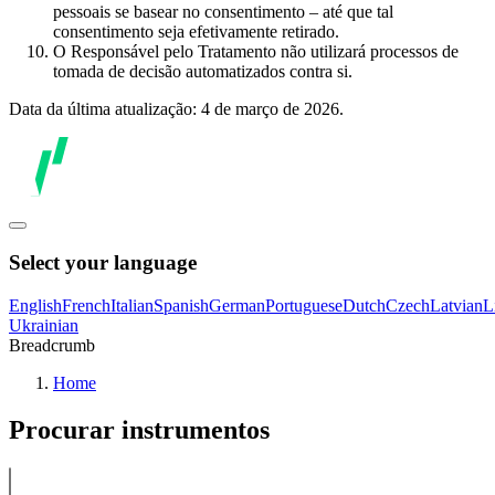
pessoais se basear no consentimento – até que tal
consentimento seja efetivamente retirado.
O Responsável pelo Tratamento não utilizará processos de
tomada de decisão automatizados contra si.
Data da última atualização: 4 de março de 2026.
Select your language
English
French
Italian
Spanish
German
Portuguese
Dutch
Czech
Latvian
L
Ukrainian
Breadcrumb
Home
Procurar instrumentos