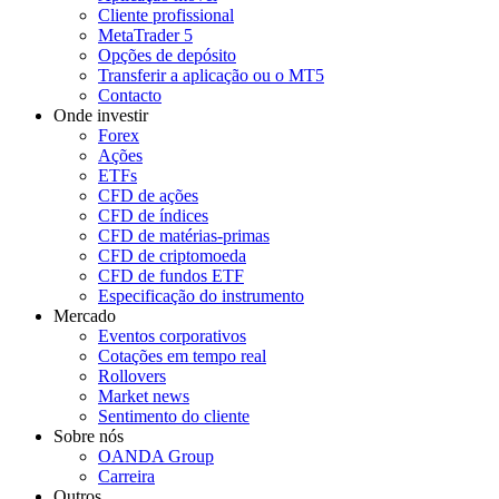
Cliente profissional
MetaTrader 5
Opções de depósito
Transferir a aplicação ou o MT5
Contacto
Onde investir
Forex
Ações
ETFs
CFD de ações
CFD de índices
CFD de matérias-primas
CFD de criptomoeda
CFD de fundos ETF
Especificação do instrumento
Mercado
Eventos corporativos
Cotações em tempo real
Rollovers
Market news
Sentimento do cliente
Sobre nós
OANDA Group
Carreira
Outros