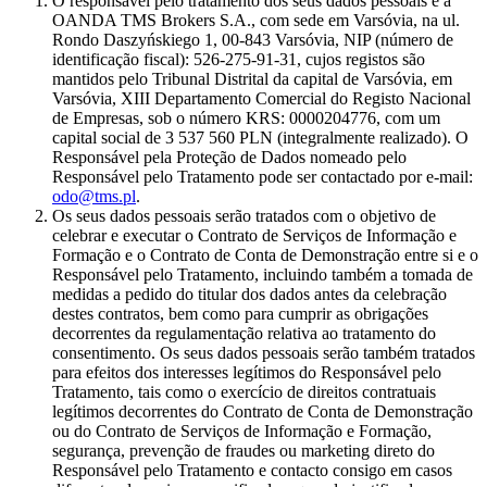
O responsável pelo tratamento dos seus dados pessoais é a
OANDA TMS Brokers S.A., com sede em Varsóvia, na ul.
Rondo Daszyńskiego 1, 00-843 Varsóvia, NIP (número de
identificação fiscal): 526-275-91-31, cujos registos são
mantidos pelo Tribunal Distrital da capital de Varsóvia, em
Varsóvia, XIII Departamento Comercial do Registo Nacional
de Empresas, sob o número KRS: 0000204776, com um
capital social de 3 537 560 PLN (integralmente realizado). O
Responsável pela Proteção de Dados nomeado pelo
Responsável pelo Tratamento pode ser contactado por e-mail:
odo@tms.pl
.
Os seus dados pessoais serão tratados com o objetivo de
celebrar e executar o Contrato de Serviços de Informação e
Formação e o Contrato de Conta de Demonstração entre si e o
Responsável pelo Tratamento, incluindo também a tomada de
medidas a pedido do titular dos dados antes da celebração
destes contratos, bem como para cumprir as obrigações
decorrentes da regulamentação relativa ao tratamento do
consentimento. Os seus dados pessoais serão também tratados
para efeitos dos interesses legítimos do Responsável pelo
Tratamento, tais como o exercício de direitos contratuais
legítimos decorrentes do Contrato de Conta de Demonstração
ou do Contrato de Serviços de Informação e Formação,
segurança, prevenção de fraudes ou marketing direto do
Responsável pelo Tratamento e contacto consigo em casos