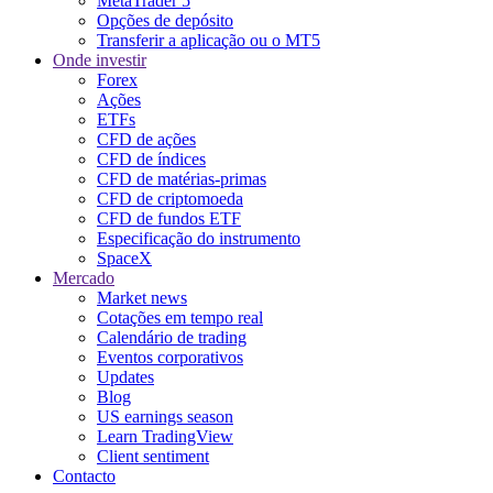
MetaTrader 5
Opções de depósito
Transferir a aplicação ou o MT5
Onde investir
Forex
Ações
ETFs
CFD de ações
CFD de índices
CFD de matérias-primas
CFD de criptomoeda
CFD de fundos ETF
Especificação do instrumento
SpaceX
Mercado
Market news
Cotações em tempo real
Calendário de trading
Eventos corporativos
Updates
Blog
US earnings season
Learn TradingView
Client sentiment
Contacto