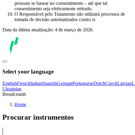
pessoais se basear no consentimento – até que tal
consentimento seja efetivamente retirado.
O Responsável pelo Tratamento não utilizará processos de
tomada de decisão automatizados contra si.
Data da última atualização: 4 de março de 2026.
Select your language
English
French
Italian
Spanish
German
Portuguese
Dutch
Czech
Latvian
L
Ukrainian
Breadcrumb
Home
Procurar instrumentos