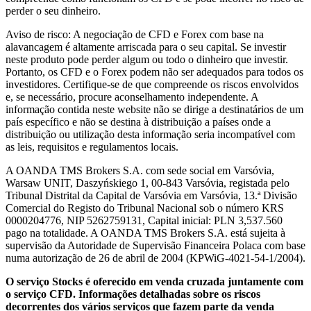
perder o seu dinheiro.
Aviso de risco: A negociação de CFD e Forex com base na
alavancagem é altamente arriscada para o seu capital. Se investir
neste produto pode perder algum ou todo o dinheiro que investir.
Portanto, os CFD e o Forex podem não ser adequados para todos os
investidores. Certifique-se de que compreende os riscos envolvidos
e, se necessário, procure aconselhamento independente. A
informação contida neste website não se dirige a destinatários de um
país específico e não se destina à distribuição a países onde a
distribuição ou utilização desta informação seria incompatível com
as leis, requisitos e regulamentos locais.
A OANDA TMS Brokers S.A. com sede social em Varsóvia,
Warsaw UNIT, Daszyńskiego 1, 00-843 Varsóvia, registada pelo
Tribunal Distrital da Capital de Varsóvia em Varsóvia, 13.ª Divisão
Comercial do Registo do Tribunal Nacional sob o número KRS
0000204776, NIP 5262759131, Capital inicial: PLN 3,537.560
pago na totalidade. A OANDA TMS Brokers S.A. está sujeita à
supervisão da Autoridade de Supervisão Financeira Polaca com base
numa autorização de 26 de abril de 2004 (KPWiG-4021-54-1/2004).
O serviço Stocks é oferecido em venda cruzada juntamente com
o serviço CFD. Informações detalhadas sobre os riscos
decorrentes dos vários serviços que fazem parte da venda