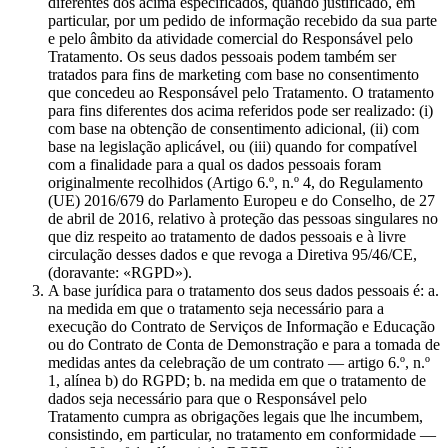
diferentes dos acima especificados, quando justificado, em
particular, por um pedido de informação recebido da sua parte
e pelo âmbito da atividade comercial do Responsável pelo
Tratamento. Os seus dados pessoais podem também ser
tratados para fins de marketing com base no consentimento
que concedeu ao Responsável pelo Tratamento. O tratamento
para fins diferentes dos acima referidos pode ser realizado: (i)
com base na obtenção de consentimento adicional, (ii) com
base na legislação aplicável, ou (iii) quando for compatível
com a finalidade para a qual os dados pessoais foram
originalmente recolhidos (Artigo 6.º, n.º 4, do Regulamento
(UE) 2016/679 do Parlamento Europeu e do Conselho, de 27
de abril de 2016, relativo à proteção das pessoas singulares no
que diz respeito ao tratamento de dados pessoais e à livre
circulação desses dados e que revoga a Diretiva 95/46/CE,
(doravante: «RGPD»).
A base jurídica para o tratamento dos seus dados pessoais é: a.
na medida em que o tratamento seja necessário para a
execução do Contrato de Serviços de Informação e Educação
ou do Contrato de Conta de Demonstração e para a tomada de
medidas antes da celebração de um contrato — artigo 6.º, n.º
1, alínea b) do RGPD; b. na medida em que o tratamento de
dados seja necessário para que o Responsável pelo
Tratamento cumpra as obrigações legais que lhe incumbem,
consistindo, em particular, no tratamento em conformidade —