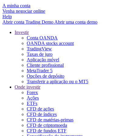
A minha conta
Venha negociar online
Help
Abrir conta
Trading
Demo
Abrir uma conta demo
Investir
Conta OANDA
OANDA stocks account
TradingView
Taxas de juro
Aplicação móvel
Cliente profissional
MetaTrader 5
Opções de depósito
Transferir a aplicação ou o MT5
Onde investir
Forex
Ações
ETFs
CFD de ações
CFD de índices
CFD de matérias-primas
CFD de criptomoeda
CFD de fundos ETF