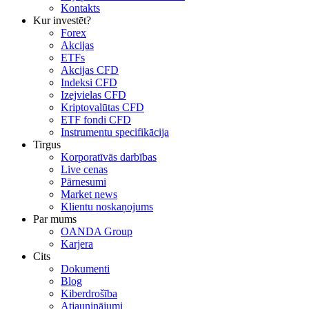
Kontakts
Kur investēt?
Forex
Akcijas
ETFs
Akcijas CFD
Indeksi CFD
Izejvielas CFD
Kriptovalūtas CFD
ETF fondi CFD
Instrumentu specifikācija
Tirgus
Korporatīvās darbības
Live cenas
Pārnesumi
Market news
Klientu noskaņojums
Par mums
OANDA Group
Karjera
Cits
Dokumenti
Blog
Kiberdrošība
Atjauninājumi