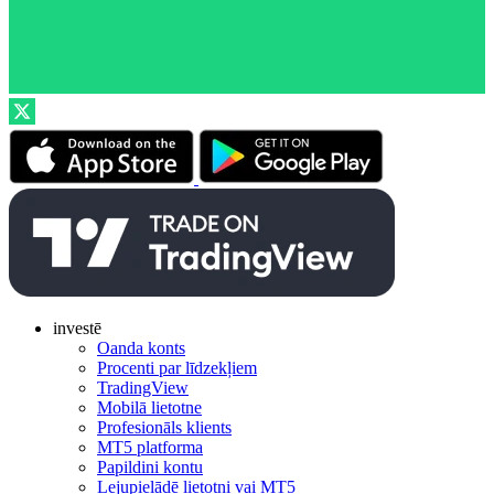
investē
Oanda konts
Procenti par līdzekļiem
TradingView
Mobilā lietotne
Profesionāls klients
MT5 platforma
Papildini kontu
Lejupielādē lietotni vai MT5