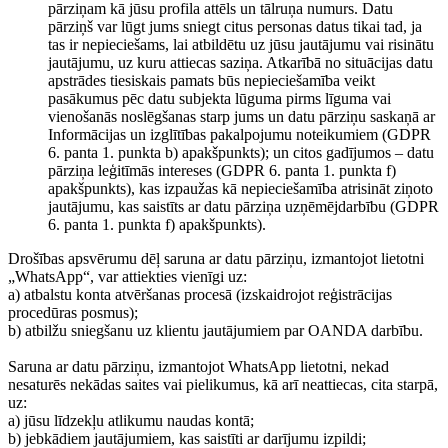
pārziņam kā jūsu profila attēls un tālruņa numurs. Datu
pārziņš var lūgt jums sniegt citus personas datus tikai tad, ja
tas ir nepieciešams, lai atbildētu uz jūsu jautājumu vai risinātu
jautājumu, uz kuru attiecas saziņa. Atkarībā no situācijas datu
apstrādes tiesiskais pamats būs nepieciešamība veikt
pasākumus pēc datu subjekta lūguma pirms līguma vai
vienošanās noslēgšanas starp jums un datu pārziņu saskaņā ar
Informācijas un izglītības pakalpojumu noteikumiem (GDPR
6. panta 1. punkta b) apakšpunkts); un citos gadījumos – datu
pārziņa leģitīmās intereses (GDPR 6. panta 1. punkta f)
apakšpunkts), kas izpaužas kā nepieciešamība atrisināt ziņoto
jautājumu, kas saistīts ar datu pārziņa uzņēmējdarbību (GDPR
6. panta 1. punkta f) apakšpunkts).
Drošības apsvērumu dēļ saruna ar datu pārziņu, izmantojot lietotni
„WhatsApp“, var attiekties vienīgi uz:
a) atbalstu konta atvēršanas procesā (izskaidrojot reģistrācijas
procedūras posmus);
b) atbilžu sniegšanu uz klientu jautājumiem par OANDA darbību.
Saruna ar datu pārziņu, izmantojot WhatsApp lietotni, nekad
nesaturēs nekādas saites vai pielikumus, kā arī neattiecas, cita starpā,
uz:
a) jūsu līdzekļu atlikumu naudas kontā;
b) jebkādiem jautājumiem, kas saistīti ar darījumu izpildi;