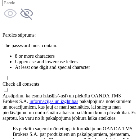
Paroles stiprums:
The password must contain:
8 or more characters
Uppercase and lowercase letters
At least one digit and special character
Check all consents
Apstiprinu, ka esmu izlasījis(-usi) un piekrītu OANDA TMS
Brokers S.A.
informācijas un izglītības
pakalpojuma noteikumiem
un nosacījumiem, kas ļauj ar mani sazināties, lai sniegtu man
piedāvājumu un nodrošinātu atbalstu pa tālruni konta pārvaldībai. Es
saprotu, ka varu no šī pakalpojuma jebkurā laikā atteikties.
Es piekrītu saņemt mārketinga informāciju no OANDA TMS
Brokers S.A. par produktiem un pakalpojumiem, piemēram,