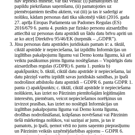
nav iepriekš minētie, var tikt veikta: (i) pamatojoties uz
papildu piekrišanas saņemšanu, (ii) pamatojoties uz
piemērojamiem tiesību aktiem, vai (iii) ja tas ir saderīgi ar
nolūku, kādam personas dati tika sākotnēji vākti (2016. gada
27. aprīļa Eiropas Parlamenta un Padomes Regulas (ES)
2016/679 6. panta 4. punkts par fizisko personu aizsardzību
attiecībā uz personas datu apstrādi un šādu datu brīvu apriti un
ar ko atceļ Direktīvu 95/46/EK (turpmāk – „GDPR”).
Jūsu personas datu apstrādes juridiskais pamats ir: a. tiktāl,
ciktāl apstrāde ir nepieciešama, lai izpildītu Informācijas un
izglītības pakalpojumu līgumu vai Demo konta līgumu, kā arī
veiktu pasākumus pirms līguma noslēgšanas – Vispārīgās datu
aizsardzības regulas (GDPR) 6. panta 1. punkta b)
apakšpunkts; b. tiktāl, ciktāl datu apstrāde ir nepieciešama, lai
datu pārziņš varētu izpildīt savas juridiskās saistības, jo īpaši
nodrošinot atbilstošu datu apstrādi – GDPR 6. panta GDPR 1.
panta c) apakšpunkts; c. tiktāl, ciktāl apstrāde ir nepieciešama
nolūkiem, kas izriet no Pārzinim piemītošajām leģitīmajām
interesēm, piemēram, veicot nepieciešamos norēķinus un
izvirzot prasības, kas izriet no noslēgtā Informācijas un
izglītības pakalpojumu līguma vai Demo konta līguma,
drošības nodrošināšanai, krāpšanas novēršanai vai Pārzinim
tiešā mārketinga nolūkos, vai saziņai ar jums, ja tas ir
pamatots, jo īpaši, ņemot vērā no jums saņemto pieprasījumu
un Pārzinim veiktās uzņēmējdarbības apjomu – GDPR 6.