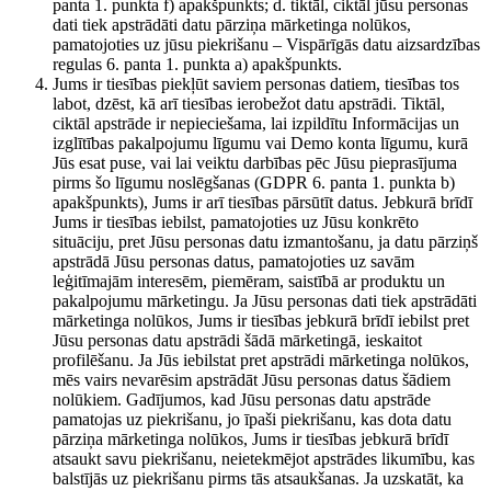
panta 1. punkta f) apakšpunkts; d. tiktāl, ciktāl jūsu personas
dati tiek apstrādāti datu pārziņa mārketinga nolūkos,
pamatojoties uz jūsu piekrišanu – Vispārīgās datu aizsardzības
regulas 6. panta 1. punkta a) apakšpunkts.
Jums ir tiesības piekļūt saviem personas datiem, tiesības tos
labot, dzēst, kā arī tiesības ierobežot datu apstrādi. Tiktāl,
ciktāl apstrāde ir nepieciešama, lai izpildītu Informācijas un
izglītības pakalpojumu līgumu vai Demo konta līgumu, kurā
Jūs esat puse, vai lai veiktu darbības pēc Jūsu pieprasījuma
pirms šo līgumu noslēgšanas (GDPR 6. panta 1. punkta b)
apakšpunkts), Jums ir arī tiesības pārsūtīt datus. Jebkurā brīdī
Jums ir tiesības iebilst, pamatojoties uz Jūsu konkrēto
situāciju, pret Jūsu personas datu izmantošanu, ja datu pārziņš
apstrādā Jūsu personas datus, pamatojoties uz savām
leģitīmajām interesēm, piemēram, saistībā ar produktu un
pakalpojumu mārketingu. Ja Jūsu personas dati tiek apstrādāti
mārketinga nolūkos, Jums ir tiesības jebkurā brīdī iebilst pret
Jūsu personas datu apstrādi šādā mārketingā, ieskaitot
profilēšanu. Ja Jūs iebilstat pret apstrādi mārketinga nolūkos,
mēs vairs nevarēsim apstrādāt Jūsu personas datus šādiem
nolūkiem. Gadījumos, kad Jūsu personas datu apstrāde
pamatojas uz piekrišanu, jo īpaši piekrišanu, kas dota datu
pārziņa mārketinga nolūkos, Jums ir tiesības jebkurā brīdī
atsaukt savu piekrišanu, neietekmējot apstrādes likumību, kas
balstījās uz piekrišanu pirms tās atsaukšanas. Ja uzskatāt, ka