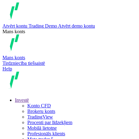
Atvērt kontu
Trading
Demo
Atvērt demo kontu
Mans konts
Mans konts
Tirdzniecība tiešsaistē
Help
Investē
Konto CFD
Brokeru konts
TradingView
Procenti par līdzekļiem
Mobilā lietotne
Profesionāls klients