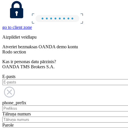
go to client zone
Aizpildiet veidlapu
Atveriet bezmaksas OANDA demo kontu
Rodo section
Kas ir personas datu pārzinis?
OANDA TMS Brokers S.A.
E-pasts
phone_prefix
Tālruņa numurs
Parole