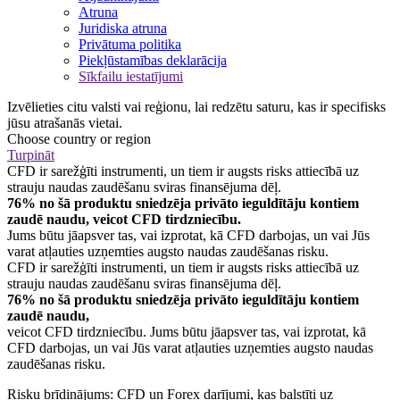
Atruna
Juridiska atruna
Privātuma politika
Piekļūstamības deklarācija
Sīkfailu iestatījumi
Izvēlieties citu valsti vai reģionu, lai redzētu saturu, kas ir specifisks
jūsu atrašanās vietai.
Choose country or region
Turpināt
CFD ir sarežģīti instrumenti, un tiem ir augsts risks attiecībā uz
strauju naudas zaudēšanu sviras finansējuma dēļ.
76% no šā produktu sniedzēja privāto ieguldītāju kontiem
zaudē naudu, veicot CFD tirdzniecību.
Jums būtu jāapsver tas, vai izprotat, kā CFD darbojas, un vai Jūs
varat atļauties uzņemties augsto naudas zaudēšanas risku.
CFD ir sarežģīti instrumenti, un tiem ir augsts risks attiecībā uz
strauju naudas zaudēšanu sviras finansējuma dēļ.
76% no šā produktu sniedzēja privāto ieguldītāju kontiem
zaudē naudu,
veicot CFD tirdzniecību. Jums būtu jāapsver tas, vai izprotat, kā
CFD darbojas, un vai Jūs varat atļauties uzņemties augsto naudas
zaudēšanas risku.
Risku brīdinājums: CFD un Forex darījumi, kas balstīti uz