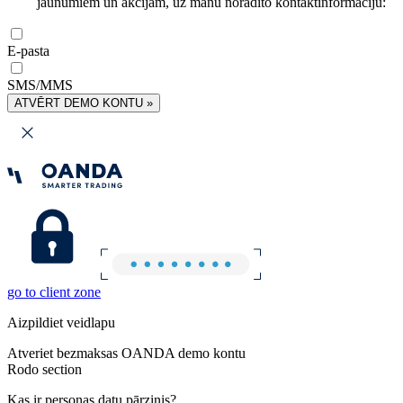
jaunumiem un akcijām, uz manu norādīto kontaktinformāciju:
E-pasta
SMS/MMS
ATVĒRT DEMO KONTU »
go to client zone
Aizpildiet veidlapu
Atveriet bezmaksas OANDA demo kontu
Rodo section
Kas ir personas datu pārzinis?