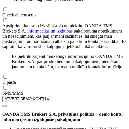
Check all consents
Apstiprinu, ka esmu izlasījis(-usi) un piekrītu OANDA TMS
Brokers S.A.
informācijas un izglītības
pakalpojuma noteikumiem
un nosacījumiem, kas ļauj ar mani sazināties, lai sniegtu man
piedāvājumu un nodrošinātu atbalstu pa tālruni konta pārvaldībai. Es
saprotu, ka varu no šī pakalpojuma jebkurā laikā atteikties.
Es piekrītu saņemt mārketinga informāciju no OANDA TMS
Brokers S.A. par produktiem un pakalpojumiem, piemēram,
jaunumiem un akcijām, uz manu norādīto kontaktinformāciju:
E-pasta
SMS/MMS
ATVĒRT DEMO KONTU »
OANDA TMS Brokers S.A. privātuma politika – demo konts,
informācijas un izglītojošie pakalpojumi