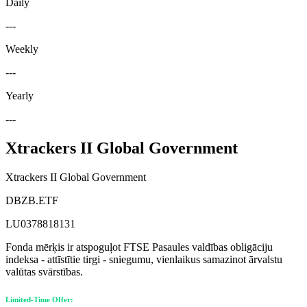
Daily
---
Weekly
---
Yearly
---
Xtrackers II Global Government
Xtrackers II Global Government
DBZB.ETF
LU0378818131
Fonda mērķis ir atspoguļot FTSE Pasaules valdības obligāciju
indeksa - attīstītie tirgi - sniegumu, vienlaikus samazinot ārvalstu
valūtas svārstības.
Limited-Time Offer: