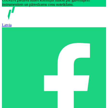
OANDA piedāvā nulles komisijas maksu par galvenajiem
instrumentiem un pārredzamu cenu noteikšanu.
Latvia