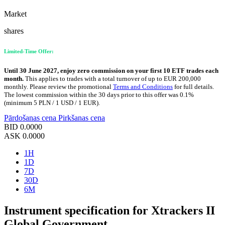
Market
shares
Limited-Time Offer:
Until 30 June 2027, enjoy zero commission on your first 10 ETF trades each
month.
This applies to trades with a total turnover of up to EUR 200,000
monthly. Please review the promotional
Terms and Conditions
for full details.
The lowest commission within the 30 days prior to this offer was 0.1%
(minimum 5 PLN / 1 USD / 1 EUR).
Pārdošanas cena
Pirkšanas cena
BID
0.0000
ASK
0.0000
1H
1D
7D
30D
6M
Instrument specification for Xtrackers II
Global Government