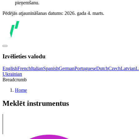
pieņemšanu.
Pēdējās atjaunināšanas datums: 2026. gada 4. marts.
Izvēlieties valodu
English
French
Italian
Spanish
German
Portuguese
Dutch
Czech
Latvian
L
Ukrainian
Breadcrumb
Home
Meklēt instrumentus