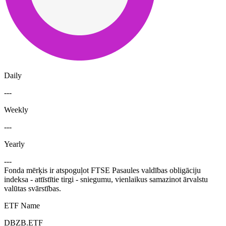
Daily
---
Weekly
---
Yearly
---
Fonda mērķis ir atspoguļot FTSE Pasaules valdības obligāciju
indeksa - attīstītie tirgi - sniegumu, vienlaikus samazinot ārvalstu
valūtas svārstības.
ETF Name
DBZB.ETF