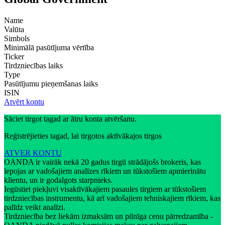
Name
Valūta
Simbols
Minimālā pasūtījuma vērtība
Ticker
Tirdzniecības laiks
Type
Pasūtījumu pieņemšanas laiks
ISIN
Atvērt kontu
Sāciet tirgot tagad ar ātru konta atvēršanu.
Reģistrējieties tagad, lai tirgotos aktīvākajos tirgos
ATVER KONTU
OANDA ir vairāk nekā 20 gadus tirgū strādājošs brokeris, kas
lepojas ar vadošajiem analīzes rīkiem un tūkstošiem apmierinātu
klientu, un ir godalgots starpnieks.
Iegūstiet piekļuvi visaktīvākajiem pasaules tirgiem ar tūkstošiem
tirdzniecības instrumentu, kā arī vadošajiem tehniskajiem rīkiem, kas
palīdz veikt analīzi.
Tirdzniecība bez liekām izmaksām un pilnīga cenu pārredzamība -