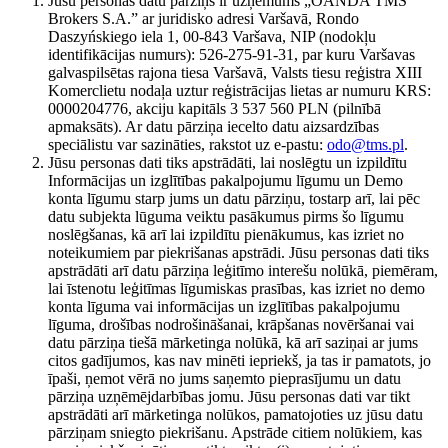
Jūsu personas datu pārziņš ir uzņēmums „OANDA TMS
Brokers S.A.” ar juridisko adresi Varšavā, Rondo
Daszyńskiego iela 1, 00-843 Varšava, NIP (nodokļu
identifikācijas numurs): 526-275-91-31, par kuru Varšavas
galvaspilsētas rajona tiesa Varšavā, Valsts tiesu reģistra XIII
Komerclietu nodaļa uztur reģistrācijas lietas ar numuru KRS:
0000204776, akciju kapitāls 3 537 560 PLN (pilnībā
apmaksāts). Ar datu pārziņa iecelto datu aizsardzības
speciālistu var sazināties, rakstot uz e-pastu:
odo@tms.pl
.
Jūsu personas dati tiks apstrādāti, lai noslēgtu un izpildītu
Informācijas un izglītības pakalpojumu līgumu un Demo
konta līgumu starp jums un datu pārziņu, tostarp arī, lai pēc
datu subjekta lūguma veiktu pasākumus pirms šo līgumu
noslēgšanas, kā arī lai izpildītu pienākumus, kas izriet no
noteikumiem par piekrišanas apstrādi. Jūsu personas dati tiks
apstrādāti arī datu pārziņa leģitīmo interešu nolūkā, piemēram,
lai īstenotu leģitīmas līgumiskas prasības, kas izriet no demo
konta līguma vai informācijas un izglītības pakalpojumu
līguma, drošības nodrošināšanai, krāpšanas novēršanai vai
datu pārziņa tiešā mārketinga nolūkā, kā arī saziņai ar jums
citos gadījumos, kas nav minēti iepriekš, ja tas ir pamatots, jo
īpaši, ņemot vērā no jums saņemto pieprasījumu un datu
pārziņa uzņēmējdarbības jomu. Jūsu personas dati var tikt
apstrādāti arī mārketinga nolūkos, pamatojoties uz jūsu datu
pārziņam sniegto piekrišanu. Apstrāde citiem nolūkiem, kas