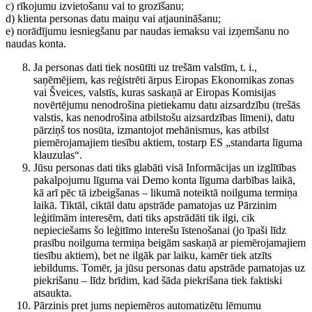
c) rīkojumu izvietošanu vai to grozīšanu;
d) klienta personas datu maiņu vai atjaunināšanu;
e) norādījumu iesniegšanu par naudas iemaksu vai izņemšanu no
naudas konta.
Ja personas dati tiek nosūtīti uz trešām valstīm, t. i.,
saņēmējiem, kas reģistrēti ārpus Eiropas Ekonomikas zonas
vai Šveices, valstīs, kuras saskaņā ar Eiropas Komisijas
novērtējumu nenodrošina pietiekamu datu aizsardzību (trešās
valstis, kas nenodrošina atbilstošu aizsardzības līmeni), datu
pārziņš tos nosūta, izmantojot mehānismus, kas atbilst
piemērojamajiem tiesību aktiem, tostarp ES „standarta līguma
klauzulas“.
Jūsu personas dati tiks glabāti visā Informācijas un izglītības
pakalpojumu līguma vai Demo konta līguma darbības laikā,
kā arī pēc tā izbeigšanas – likumā noteiktā noilguma termiņa
laikā. Tiktāl, ciktāl datu apstrāde pamatojas uz Pārzinim
leģitīmām interesēm, dati tiks apstrādāti tik ilgi, cik
nepieciešams šo leģitīmo interešu īstenošanai (jo īpaši līdz
prasību noilguma termiņa beigām saskaņā ar piemērojamajiem
tiesību aktiem), bet ne ilgāk par laiku, kamēr tiek atzīts
iebildums. Tomēr, ja jūsu personas datu apstrāde pamatojas uz
piekrišanu – līdz brīdim, kad šāda piekrišana tiek faktiski
atsaukta.
Pārzinis pret jums nepiemēros automatizētu lēmumu