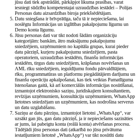
jūsu dati tiek apstrādāti, pārkāpjot likuma prasības, varat
iesniegt sūdzību kompetentajai uzraudzības iestādei – Polijas
Personas datu aizsardzības biroja priekšsēdētājam.
Datu sniegšana ir brīvprātīga, taču tā ir nepieciešama, lai
noslēgtu Informācijas un izglītības pakalpojumu līgumu un
Demo konta līgumu.
Jūsu personas dati var tikt nodoti šādām organizāciju
kategorijām: bankām, ātro maksājumu pakalpojumu
sniedzējiem, uzņēmumiem no kapitāla grupas, kurai pieder
datu pārziņš, kurjeru pakalpojumu sniedzējiem, pasta
operatoriem, uzraudzības iestādēm, finanšu informācijas
iestādēm, tirgus datu sniedzējiem, krāpšanas novēršanas un
AML rīku sniedzējiem, ieguldījumu fondu pārvaldītājiem,
rīku, programmatūras un platformu piegādātājiem darījumu un
finanšu operāciju apkalpošanai, kas tiek veiktas Pamatlīguma
īstenošanas gaitā, kā arī komerciālās informācijas nosūtīšanai,
izmantojot elektronisko saziņu, juridiskajiem konsultantiem,
revīzijas uzņēmumiem, konsultāciju uzņēmumiem, WhatsApp
lietotnes sniedzējam un uzņēmumiem, kas nodrošina serverus
un datu uzglabāšanu.
Saziņu ar datu pārziņu, izmantojot lietotni „WhatsApp“, var
uzsākt gan jūs, gan datu pārziņš, ja ir nepieciešams sazināties
ar jums, lai pabeigtu konta (reālā konta) atvēršanas procesu.
Tādējādi jūsu personas dati (atkarībā no jūsu privātuma
iestatījumiem lietotnē „WhatsApp“) var tikt nosūtīti datu