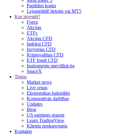
Meta trader 5
Papildini kontu
Lejupielādē lietotni vai MT5
Kur investēt?
Forex
Akcijas
ETFs
Akcijas CFD
Indeksi CFD
Izejvielas CFD
Kriptovalūtas CFD
ETF fondi CFD
Instrumentu specifikācija
SpaceX
Tirgus
Market news
Live cenas
Ekonomikas kalendārs
Korporatīvās darbības
Updates
Blog
US earnings season
Learn TradingView
Klientu noskaņojums
Kontakts