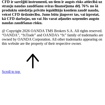
CFD ir sarežģīti instrumenti, un tiem ir augsts risks attiecībā uz
strauju naudas zaudēšanu sviras finansējuma dēļ. 76% no šā
produktu sniedzēja privāto ieguldītāju kontiem zaudē naudu,
veicot CFD tirdzniecību. Jums būtu jāapsver tas, vai izprotat,
kā CFD darbojas, un vai Jūs varat atļauties uzņemties augsto
naudas zaudēšanas risku.
@ Copyright 2026 OANDA TMS Brokers S.A. All rights reserved.
“OANDA”, “fxTrade” and OANDA’s “fx” family of trademarks are
owned by OANDA Corporation. All other trademarks appearing on
this website are the property of their respective owner.
Scroll to top