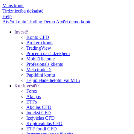
Mans konts
Tirdzniecība tiešsaistē
Help
Atvērt kontu
Trading
Demo
Atvērt demo kontu
Investē
Konto CFD
Brokeru konts
TradingView
Procenti par līdzekļiem
Mobilā lietotne
Profesionāls klients
Meta trader 5
Papildini kontu
Lejupielādē lietotni vai MT5
Kur investēt?
Forex
Akcijas
ETFs
Akcijas CFD
Indeksi CFD
Izejvielas CFD
Kriptovalūtas CFD
ETF fondi CFD