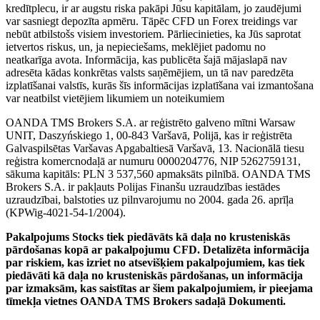
kredītplecu, ir ar augstu riska pakāpi Jūsu kapitālam, jo zaudējumi
var sasniegt depozīta apmēru. Tāpēc CFD un Forex treidings var
nebūt atbilstošs visiem investoriem. Pārliecinieties, ka Jūs saprotat
ietvertos riskus, un, ja nepieciešams, meklējiet padomu no
neatkarīga avota. Informācija, kas publicēta šajā mājaslapā nav
adresēta kādas konkrētas valsts saņēmējiem, un tā nav paredzēta
izplatīšanai valstīs, kurās šīs informācijas izplatīšana vai izmantošana
var neatbilst vietējiem likumiem un noteikumiem
OANDA TMS Brokers S.A. ar reģistrēto galveno mītni Warsaw
UNIT, Daszyńskiego 1, 00-843 Varšavā, Polijā, kas ir reģistrēta
Galvaspilsētas Varšavas Apgabaltiesā Varšavā, 13. Nacionālā tiesu
reģistra komercnodaļā ar numuru 0000204776, NIP 5262759131,
sākuma kapitāls: PLN 3 537,560 apmaksāts pilnībā. OANDA TMS
Brokers S.A. ir pakļauts Polijas Finanšu uzraudzības iestādes
uzraudzībai, balstoties uz pilnvarojumu no 2004. gada 26. aprīļa
(KPWig-4021-54-1/2004).
Pakalpojums Stocks tiek piedāvāts kā daļa no krusteniskās
pārdošanas kopā ar pakalpojumu CFD. Detalizēta informācija
par riskiem, kas izriet no atsevišķiem pakalpojumiem, kas tiek
piedāvāti kā daļa no krusteniskās pārdošanas, un informācija
par izmaksām, kas saistītas ar šiem pakalpojumiem, ir pieejama
tīmekļa vietnes OANDA TMS Brokers sadaļā Dokumenti.