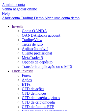
A minha conta
Venha negociar online
Help
Abrir conta
Trading
Demo
Abrir uma conta demo
Investir
Conta OANDA
OANDA stocks account
TradingView
Taxas de juro
Aplicação móvel
Cliente profissional
MetaTrader 5
Opções de depósito
Transferir a aplicação ou o MT5
Onde investir
Forex
Ações
ETFs
CFD de ações
CFD de índices
CFD de matérias-primas
CFD de criptomoeda
CFD de fundos ETF