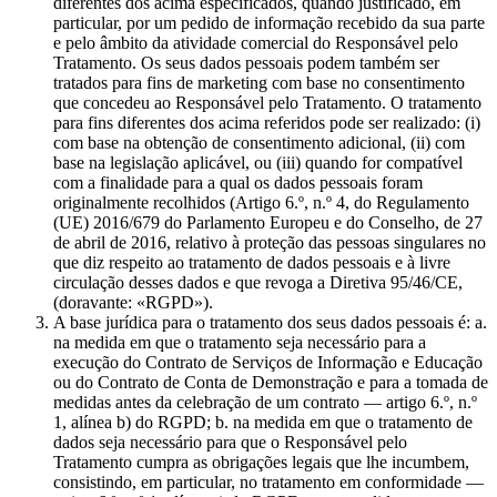
diferentes dos acima especificados, quando justificado, em
particular, por um pedido de informação recebido da sua parte
e pelo âmbito da atividade comercial do Responsável pelo
Tratamento. Os seus dados pessoais podem também ser
tratados para fins de marketing com base no consentimento
que concedeu ao Responsável pelo Tratamento. O tratamento
para fins diferentes dos acima referidos pode ser realizado: (i)
com base na obtenção de consentimento adicional, (ii) com
base na legislação aplicável, ou (iii) quando for compatível
com a finalidade para a qual os dados pessoais foram
originalmente recolhidos (Artigo 6.º, n.º 4, do Regulamento
(UE) 2016/679 do Parlamento Europeu e do Conselho, de 27
de abril de 2016, relativo à proteção das pessoas singulares no
que diz respeito ao tratamento de dados pessoais e à livre
circulação desses dados e que revoga a Diretiva 95/46/CE,
(doravante: «RGPD»).
A base jurídica para o tratamento dos seus dados pessoais é: a.
na medida em que o tratamento seja necessário para a
execução do Contrato de Serviços de Informação e Educação
ou do Contrato de Conta de Demonstração e para a tomada de
medidas antes da celebração de um contrato — artigo 6.º, n.º
1, alínea b) do RGPD; b. na medida em que o tratamento de
dados seja necessário para que o Responsável pelo
Tratamento cumpra as obrigações legais que lhe incumbem,
consistindo, em particular, no tratamento em conformidade —