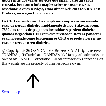
decorrentes dos vários serviços que fazem parte da venda
cruzada, bem como informações sobre os custos e taxas
associados a estes serviços, estão disponíveis em OANDA TMS
Brokers, na secção Documentos.
Os CFD são instrumentos complexos e implicam um elevado
risco de perder dinheiro rapidamente devido à alavancagem.
76% das contas de pequenos investidores perdem dinheiro
quando negoceiam CFD com este prestador. Deverá ponderar
se compreende como funcionam os CFD e se pode incorrer no
risco de perder o seu dinheiro.
@ Copyright 2026 OANDA TMS Brokers S.A. All rights reserved.
“OANDA”, “fxTrade” and OANDA’s “fx” family of trademarks are
owned by OANDA Corporation. All other trademarks appearing on
this website are the property of their respective owner.
Scroll to top