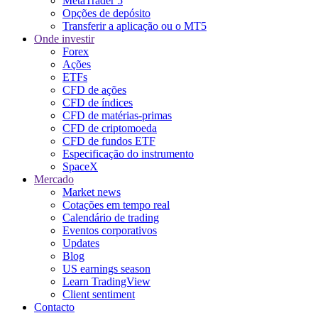
MetaTrader 5
Opções de depósito
Transferir a aplicação ou o MT5
Onde investir
Forex
Ações
ETFs
CFD de ações
CFD de índices
CFD de matérias-primas
CFD de criptomoeda
CFD de fundos ETF
Especificação do instrumento
SpaceX
Mercado
Market news
Cotações em tempo real
Calendário de trading
Eventos corporativos
Updates
Blog
US earnings season
Learn TradingView
Client sentiment
Contacto