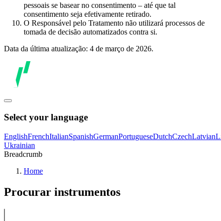
pessoais se basear no consentimento – até que tal
consentimento seja efetivamente retirado.
O Responsável pelo Tratamento não utilizará processos de
tomada de decisão automatizados contra si.
Data da última atualização: 4 de março de 2026.
Select your language
English
French
Italian
Spanish
German
Portuguese
Dutch
Czech
Latvian
L
Ukrainian
Breadcrumb
Home
Procurar instrumentos