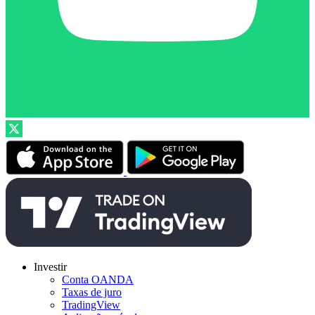
Investir
Conta OANDA
Taxas de juro
TradingView