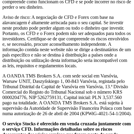
compreende como funcionam os CFD e se pode incorrer no risco de
perder o seu dinheiro.
Aviso de risco: A negociação de CFD e Forex com base na
alavancagem é altamente arriscada para o seu capital. Se investir
neste produto pode perder algum ou todo o dinheiro que investir.
Portanto, os CFD e o Forex podem não ser adequados para todos os
investidores. Certifique-se de que compreende os riscos envolvidos
e, se necessário, procure aconselhamento independente. A
informação contida neste website não se dirige a destinatários de um
país específico e não se destina à distribuição a países onde a
distribuição ou utilização desta informação seria incompatível com
as leis, requisitos e regulamentos locais.
A OANDA TMS Brokers S.A. com sede social em Varsóvia,
Warsaw UNIT, Daszyńskiego 1, 00-843 Varsóvia, registada pelo
Tribunal Distrital da Capital de Varsóvia em Varsóvia, 13.ª Divisão
Comercial do Registo do Tribunal Nacional sob o número KRS
0000204776, NIP 5262759131, Capital inicial: PLN 3,537.560
pago na totalidade. A OANDA TMS Brokers S.A. está sujeita à
supervisão da Autoridade de Supervisão Financeira Polaca com base
numa autorização de 26 de abril de 2004 (KPWiG-4021-54-1/2004).
O serviço Stocks é oferecido em venda cruzada juntamente com
o serviço CFD. Informações detalhadas sobre os riscos