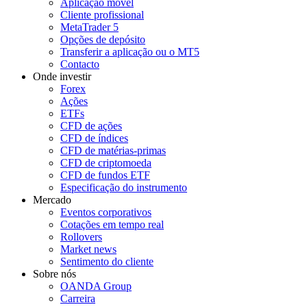
Aplicação móvel
Cliente profissional
MetaTrader 5
Opções de depósito
Transferir a aplicação ou o MT5
Contacto
Onde investir
Forex
Ações
ETFs
CFD de ações
CFD de índices
CFD de matérias-primas
CFD de criptomoeda
CFD de fundos ETF
Especificação do instrumento
Mercado
Eventos corporativos
Cotações em tempo real
Rollovers
Market news
Sentimento do cliente
Sobre nós
OANDA Group
Carreira