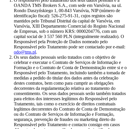
O responsável pelo tratamento dos seus dados pessoais é a
OANDA TMS Brokers S.A., com sede em Varsóvia, na ul.
Rondo Daszyńskiego 1, 00-843 Varsóvia, NIP (número de
identificação fiscal): 526-275-91-31, cujos registos são
mantidos pelo Tribunal Distrital da capital de Varsóvia, em
Varsóvia, XIII Departamento Comercial do Registo Nacional
de Empresas, sob o número KRS: 0000204776, com um
capital social de 3 537 560 PLN (integralmente realizado). O
Responsável pela Proteção de Dados nomeado pelo
Responsável pelo Tratamento pode ser contactado por e-mail:
odo@tms.pl
.
Os seus dados pessoais serão tratados com o objetivo de
celebrar e executar o Contrato de Serviços de Informação e
Formação e o Contrato de Conta de Demonstração entre si e o
Responsável pelo Tratamento, incluindo também a tomada de
medidas a pedido do titular dos dados antes da celebração
destes contratos, bem como para cumprir as obrigações
decorrentes da regulamentação relativa ao tratamento do
consentimento. Os seus dados pessoais serão também tratados
para efeitos dos interesses legítimos do Responsável pelo
Tratamento, tais como o exercício de direitos contratuais
legítimos decorrentes do Contrato de Conta de Demonstração
ou do Contrato de Serviços de Informação e Formação,
segurança, prevenção de fraudes ou marketing direto do
Responsável pelo Tratamento e contacto consigo em casos