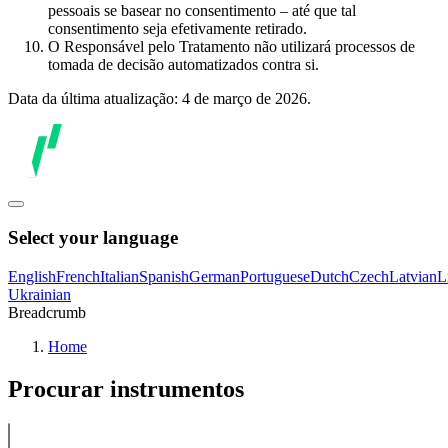
pessoais se basear no consentimento – até que tal
consentimento seja efetivamente retirado.
O Responsável pelo Tratamento não utilizará processos de
tomada de decisão automatizados contra si.
Data da última atualização: 4 de março de 2026.
Select your language
English
French
Italian
Spanish
German
Portuguese
Dutch
Czech
Latvian
L
Ukrainian
Breadcrumb
Home
Procurar instrumentos