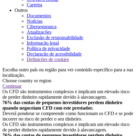
Carreira
Outros
Documentos
Notícias
Cibersegurança
Atualizações
Exclusão de responsabilidade
Informação legal
Política de privacidade
Declaração de acessibilidade
Definições de cookies
Escolha outro país ou região para ver conteúdo específico para a sua
localização.
Choose country or region
Continuar
Os CFD são instrumentos complexos e implicam um elevado risco
de perder dinheiro rapidamente devido à alavancagem.
76% das contas de pequenos investidores perdem dinheiro
quando negoceiam CFD com este prestador.
Deverá ponderar se compreende como funcionam os CFD e se pode
incorrer no risco de perder o seu dinheiro.
Os CFD são instrumentos complexos e implicam um elevado risco
de perder dinheiro rapidamente devido à alavancagem.
76% das contas de pequenos investidores perdem dinheiro