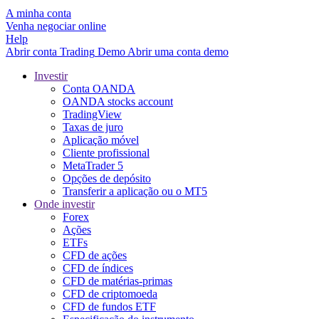
A minha conta
Venha negociar online
Help
Abrir conta
Trading
Demo
Abrir uma conta demo
Investir
Conta OANDA
OANDA stocks account
TradingView
Taxas de juro
Aplicação móvel
Cliente profissional
MetaTrader 5
Opções de depósito
Transferir a aplicação ou o MT5
Onde investir
Forex
Ações
ETFs
CFD de ações
CFD de índices
CFD de matérias-primas
CFD de criptomoeda
CFD de fundos ETF