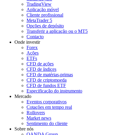
TradingView
Aplicação móvel
Cliente profissional
MetaTrader 5
Opções de depósito
Transferir a aplicação ou o MT5
Contacto
Onde investir
Forex
Ações
ETFs
CFD de ações
CFD de índices
CFD de matérias-primas
CFD de criptomoeda
CFD de fundos ETF
Especificação do instrumento
Mercado
Eventos corporativos
Cotações em tempo real
Rollovers
Market news
Sentimento do cliente
Sobre nós
OANDA Group