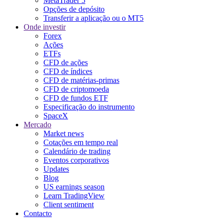
MetaTrader 5
Opções de depósito
Transferir a aplicação ou o MT5
Onde investir
Forex
Ações
ETFs
CFD de ações
CFD de índices
CFD de matérias-primas
CFD de criptomoeda
CFD de fundos ETF
Especificação do instrumento
SpaceX
Mercado
Market news
Cotações em tempo real
Calendário de trading
Eventos corporativos
Updates
Blog
US earnings season
Learn TradingView
Client sentiment
Contacto