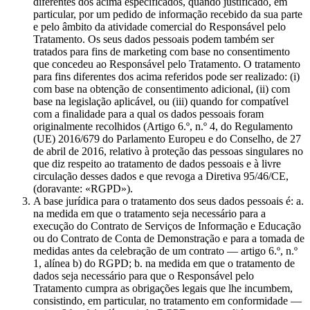
diferentes dos acima especificados, quando justificado, em
particular, por um pedido de informação recebido da sua parte
e pelo âmbito da atividade comercial do Responsável pelo
Tratamento. Os seus dados pessoais podem também ser
tratados para fins de marketing com base no consentimento
que concedeu ao Responsável pelo Tratamento. O tratamento
para fins diferentes dos acima referidos pode ser realizado: (i)
com base na obtenção de consentimento adicional, (ii) com
base na legislação aplicável, ou (iii) quando for compatível
com a finalidade para a qual os dados pessoais foram
originalmente recolhidos (Artigo 6.º, n.º 4, do Regulamento
(UE) 2016/679 do Parlamento Europeu e do Conselho, de 27
de abril de 2016, relativo à proteção das pessoas singulares no
que diz respeito ao tratamento de dados pessoais e à livre
circulação desses dados e que revoga a Diretiva 95/46/CE,
(doravante: «RGPD»).
A base jurídica para o tratamento dos seus dados pessoais é: a.
na medida em que o tratamento seja necessário para a
execução do Contrato de Serviços de Informação e Educação
ou do Contrato de Conta de Demonstração e para a tomada de
medidas antes da celebração de um contrato — artigo 6.º, n.º
1, alínea b) do RGPD; b. na medida em que o tratamento de
dados seja necessário para que o Responsável pelo
Tratamento cumpra as obrigações legais que lhe incumbem,
consistindo, em particular, no tratamento em conformidade —