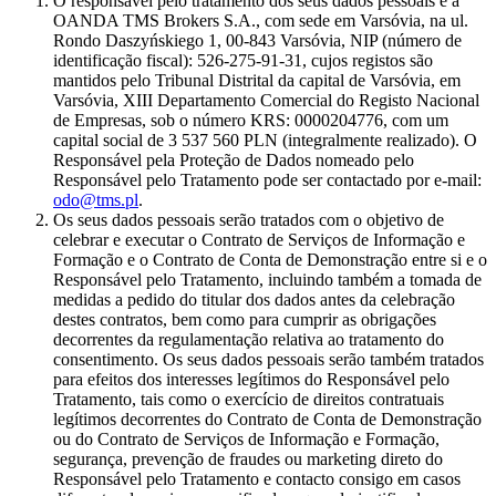
O responsável pelo tratamento dos seus dados pessoais é a
OANDA TMS Brokers S.A., com sede em Varsóvia, na ul.
Rondo Daszyńskiego 1, 00-843 Varsóvia, NIP (número de
identificação fiscal): 526-275-91-31, cujos registos são
mantidos pelo Tribunal Distrital da capital de Varsóvia, em
Varsóvia, XIII Departamento Comercial do Registo Nacional
de Empresas, sob o número KRS: 0000204776, com um
capital social de 3 537 560 PLN (integralmente realizado). O
Responsável pela Proteção de Dados nomeado pelo
Responsável pelo Tratamento pode ser contactado por e-mail:
odo@tms.pl
.
Os seus dados pessoais serão tratados com o objetivo de
celebrar e executar o Contrato de Serviços de Informação e
Formação e o Contrato de Conta de Demonstração entre si e o
Responsável pelo Tratamento, incluindo também a tomada de
medidas a pedido do titular dos dados antes da celebração
destes contratos, bem como para cumprir as obrigações
decorrentes da regulamentação relativa ao tratamento do
consentimento. Os seus dados pessoais serão também tratados
para efeitos dos interesses legítimos do Responsável pelo
Tratamento, tais como o exercício de direitos contratuais
legítimos decorrentes do Contrato de Conta de Demonstração
ou do Contrato de Serviços de Informação e Formação,
segurança, prevenção de fraudes ou marketing direto do
Responsável pelo Tratamento e contacto consigo em casos