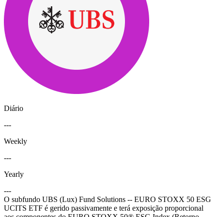
Diário
---
Weekly
---
Yearly
---
O subfundo UBS (Lux) Fund Solutions -- EURO STOXX 50 ESG
UCITS ETF é gerido passivamente e terá exposição proporcional
aos componentes do EURO STOXX 50® ESG Index (Retorno