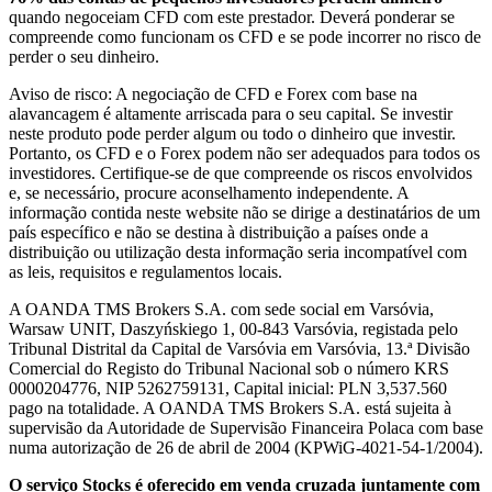
quando negoceiam CFD com este prestador. Deverá ponderar se
compreende como funcionam os CFD e se pode incorrer no risco de
perder o seu dinheiro.
Aviso de risco: A negociação de CFD e Forex com base na
alavancagem é altamente arriscada para o seu capital. Se investir
neste produto pode perder algum ou todo o dinheiro que investir.
Portanto, os CFD e o Forex podem não ser adequados para todos os
investidores. Certifique-se de que compreende os riscos envolvidos
e, se necessário, procure aconselhamento independente. A
informação contida neste website não se dirige a destinatários de um
país específico e não se destina à distribuição a países onde a
distribuição ou utilização desta informação seria incompatível com
as leis, requisitos e regulamentos locais.
A OANDA TMS Brokers S.A. com sede social em Varsóvia,
Warsaw UNIT, Daszyńskiego 1, 00-843 Varsóvia, registada pelo
Tribunal Distrital da Capital de Varsóvia em Varsóvia, 13.ª Divisão
Comercial do Registo do Tribunal Nacional sob o número KRS
0000204776, NIP 5262759131, Capital inicial: PLN 3,537.560
pago na totalidade. A OANDA TMS Brokers S.A. está sujeita à
supervisão da Autoridade de Supervisão Financeira Polaca com base
numa autorização de 26 de abril de 2004 (KPWiG-4021-54-1/2004).
O serviço Stocks é oferecido em venda cruzada juntamente com