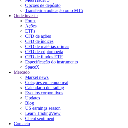
MetaTrader 5
Opções de depósito
Transferir a aplicação ou o MT5
Onde investir
Forex
Ações
ETFs
CFD de ações
CFD de índices
CFD de matérias-primas
CFD de criptomoeda
CFD de fundos ETF
Especificação do instrumento
SpaceX
Mercado
Market news
Cotações em tempo real
Calendário de trading
Eventos corporativos
Updates
Blog
US earnings season
Learn TradingView
Client sentiment
Contacto