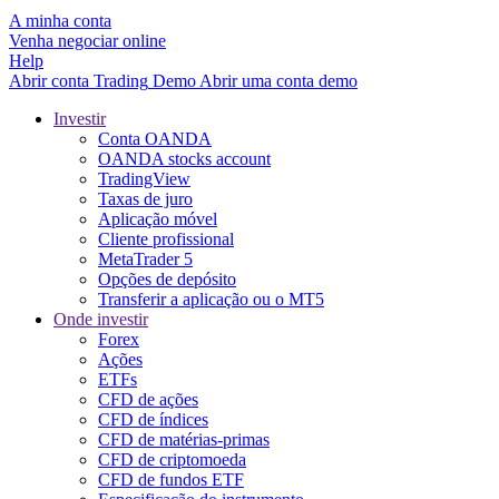
A minha conta
Venha negociar online
Help
Abrir conta
Trading
Demo
Abrir uma conta demo
Investir
Conta OANDA
OANDA stocks account
TradingView
Taxas de juro
Aplicação móvel
Cliente profissional
MetaTrader 5
Opções de depósito
Transferir a aplicação ou o MT5
Onde investir
Forex
Ações
ETFs
CFD de ações
CFD de índices
CFD de matérias-primas
CFD de criptomoeda
CFD de fundos ETF