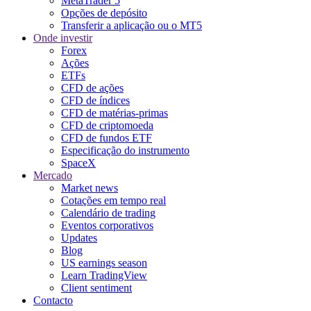
MetaTrader 5
Opções de depósito
Transferir a aplicação ou o MT5
Onde investir
Forex
Ações
ETFs
CFD de ações
CFD de índices
CFD de matérias-primas
CFD de criptomoeda
CFD de fundos ETF
Especificação do instrumento
SpaceX
Mercado
Market news
Cotações em tempo real
Calendário de trading
Eventos corporativos
Updates
Blog
US earnings season
Learn TradingView
Client sentiment
Contacto