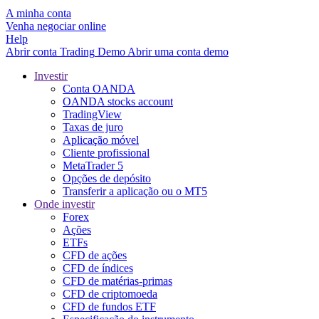
A minha conta
Venha negociar online
Help
Abrir conta
Trading
Demo
Abrir uma conta demo
Investir
Conta OANDA
OANDA stocks account
TradingView
Taxas de juro
Aplicação móvel
Cliente profissional
MetaTrader 5
Opções de depósito
Transferir a aplicação ou o MT5
Onde investir
Forex
Ações
ETFs
CFD de ações
CFD de índices
CFD de matérias-primas
CFD de criptomoeda
CFD de fundos ETF