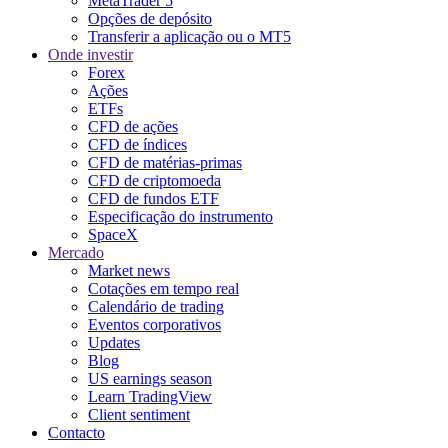
MetaTrader 5
Opções de depósito
Transferir a aplicação ou o MT5
Onde investir
Forex
Ações
ETFs
CFD de ações
CFD de índices
CFD de matérias-primas
CFD de criptomoeda
CFD de fundos ETF
Especificação do instrumento
SpaceX
Mercado
Market news
Cotações em tempo real
Calendário de trading
Eventos corporativos
Updates
Blog
US earnings season
Learn TradingView
Client sentiment
Contacto