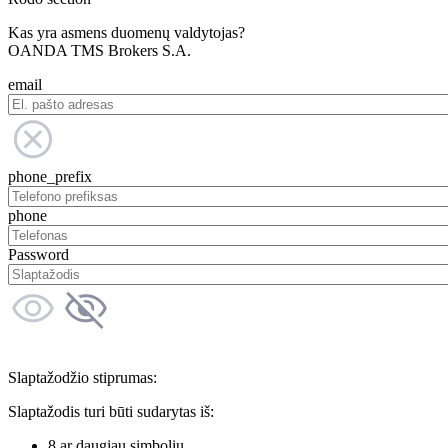
Kas yra asmens duomenų valdytojas?
OANDA TMS Brokers S.A.
email
phone_prefix
phone
Password
Slaptažodžio stiprumas:
Slaptažodis turi būti sudarytas iš:
8 ar daugiau simbolių