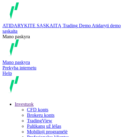
ATIDARYKITE SĄSKAITĄ
Trading
Demo
Atidaryti demo
sąskaitą
Mano paskyra
Mano paskyra
Prekyba internetu
Help
Investuok
CFD konts
Brokeru konts
TradingView
Palūkanų už lėšas
Mobilioji programėlė