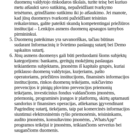
duomenų valdytojo rinkodaros tikslais, turite teisę bet kuriuo
metu atšaukti savo sutikimą, nepažeidžiant tvarkymo
teisėtumo, grindžiamo sutikimu iki jo atšaukimo. Jei manote,
kad jūsų duomenys tvarkomi pažeidžiant teisinius
reikalavimus, galite pateikti skundą kompetentingai priežiūros
institucijai – Lenkijos asmens duomenų apsaugos tarnybos
pirmininkui.
Duomenų pateikimas yra savanoriškas, tačiau būtinas
sudarant Informacinių ir švietimo paslaugų sutartį bei Demo
sąskaitos sutartį.
Jūsų asmens duomenys gali būti perduodami šioms subjektų
kategorijoms: bankams, greitųjų mokėjimų paslaugas
teikiantiems subjektams, įmonėms iš kapitalo grupės, kuriai
priklauso duomenų valdytojas, kurjeriams, pašto
operatoriams, priežiūros institucijoms, finansinės informacijos
institucijoms, rinkos duomenų teikėjams, sukčiavimo
prevencijos ir pinigų plovimo prevencijos priemonių
teikėjams, investicinius fondus valdančioms įmonėms,
priemonių, programinės įrangos ir platformų, skirtų aptarnauti
sandorius ir finansines operacijas, atliekamas įgyvendinant
Pagrindinę sutartį, tiekėjams, taip pat komercinės informacijos
siuntimui elektroninėmis ryšio priemonėmis, teisininkams,
audito įmonėms, konsultavimo įmonėms, „WhatsApp“
programos teikėjui ir įmonėms, teikiančioms serverius bei
saugančioms duomenis.