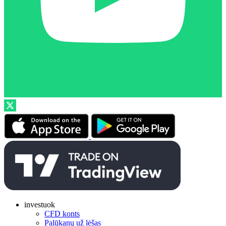
investuok
CFD konts
Palūkanų už lėšas