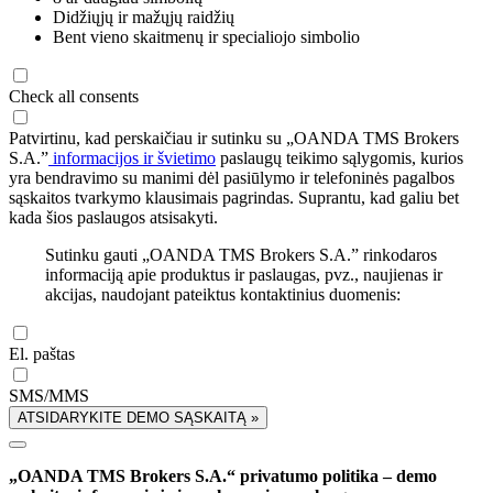
Didžiųjų ir mažųjų raidžių
Bent vieno skaitmenų ir specialiojo simbolio
Check all consents
Patvirtinu, kad perskaičiau ir sutinku su „OANDA TMS Brokers
S.A.”
informacijos ir švietimo
paslaugų teikimo sąlygomis, kurios
yra bendravimo su manimi dėl pasiūlymo ir telefoninės pagalbos
sąskaitos tvarkymo klausimais pagrindas. Suprantu, kad galiu bet
kada šios paslaugos atsisakyti.
Sutinku gauti „OANDA TMS Brokers S.A.” rinkodaros
informaciją apie produktus ir paslaugas, pvz., naujienas ir
akcijas, naudojant pateiktus kontaktinius duomenis:
El. paštas
SMS/MMS
ATSIDARYKITE DEMO SĄSKAITĄ »
„OANDA TMS Brokers S.A.“ privatumo politika – demo