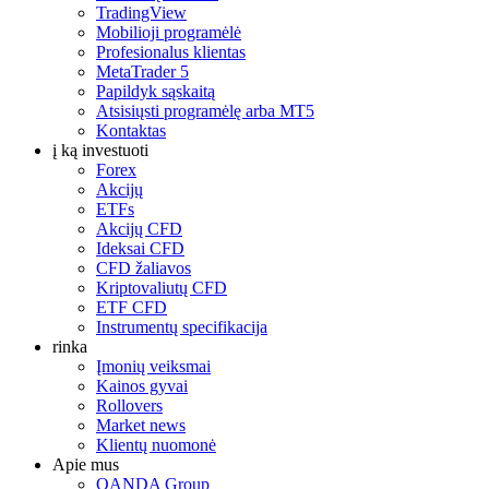
TradingView
Mobilioji programėlė
Profesionalus klientas
MetaTrader 5
Papildyk sąskaitą
Atsisiųsti programėlę arba MT5
Kontaktas
į ką investuoti
Forex
Akcijų
ETFs
Akcijų CFD
Ideksai CFD
CFD žaliavos
Kriptovaliutų CFD
ETF CFD
Instrumentų specifikacija
rinka
Įmonių veiksmai
Kainos gyvai
Rollovers
Market news
Klientų nuomonė
Apie mus
OANDA Group