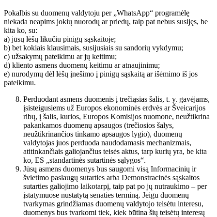
Pokalbis su duomenų valdytoju per „WhatsApp“ programėlę
niekada neapims jokių nuorodų ar priedų, taip pat nebus susijęs, be
kita ko, su:
a) jūsų lėšų likučiu pinigų sąskaitoje;
b) bet kokiais klausimais, susijusiais su sandorių vykdymu;
c) užsakymų pateikimu ar jų keitimu;
d) kliento asmens duomenų keitimu ar atnaujinimu;
e) nurodymų dėl lėšų įnešimo į pinigų sąskaitą ar išėmimo iš jos
pateikimu.
Perduodant asmens duomenis į trečiąsias šalis, t. y. gavėjams,
įsisteigusiems už Europos ekonominės erdvės ar Šveicarijos
ribų, į šalis, kurios, Europos Komisijos nuomone, neužtikrina
pakankamos duomenų apsaugos (trečiosios šalys,
neužtikrinančios tinkamo apsaugos lygio), duomenų
valdytojas juos perduoda naudodamasis mechanizmais,
atitinkančiais galiojančius teisės aktus, tarp kurių yra, be kita
ko, ES „standartinės sutartinės sąlygos“.
Jūsų asmens duomenys bus saugomi visą Informacinių ir
švietimo paslaugų sutarties arba Demonstracinės sąskaitos
sutarties galiojimo laikotarpį, taip pat po jų nutraukimo – per
įstatymuose nustatytą senaties terminą. Jeigu duomenų
tvarkymas grindžiamas duomenų valdytojo teisėtu interesu,
duomenys bus tvarkomi tiek, kiek būtina šių teisėtų interesų