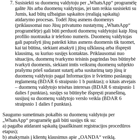
Susisiekti su duomenų valdytoju per „WhatsApp“ programėlę
galite Jūs arba duomenų valdytojas, jei tam reikia susisiekti su
Jumis, kad būtų užbaigtas sąskaitos (realiąją sąskaitą)
atidarymo procesas. Todėl Jūsų asmens duomenys
(priklausomai nuo Jūsų privatumo nustatymų „WhatsApp“
programėlėje) gali būti perduoti duomenų valdytojui kaip Jūsų
profilio nuotrauka ir telefono numeris. Duomenų valdytojas
gali paprašyti jūsų pateikti kitus asmens duomenis tik tuomet,
kai tai būtina, siekiant atsakyti į jūsų užklausą arba išspręsti
klausimą, su kuriuo susijęs kontaktas. Priklausomai nuo
situacijos, duomenų tvarkymo teisinis pagrindas bus būtinybė
tvarkyti duomenis, siekiant imtis veiksmų duomenų subjekto
prašymu prieš sudarant sutartį arba susitarimą tarp jūsų ir
duomenų valdytojo pagal Informacijos ir švietimo paslaugų
reglamentą (BDAR 6 straipsnio 1 b punktas); o kitais atvejais
– duomenų valdytojo teisėtas interesas (BDAR 6 straipsnio 1
dalies f punktas), susijęs su būtinybe išspręsti pranešimą,
susijusį su duomenų valdytojo verslo veikla (BDAR 6
straipsnio 1 dalies f punktas).
Saugumo sumetimais pokalbis su duomenų valdytoju per
„WhatsApp“ programėlę gali būti susijęs tik su:
a) pagalba atidarant sąskaitą (paaiškinant registracijos procedūros
etapus);
b) atsakymais į klientų klausimus apie „OANDA“ veiklą.