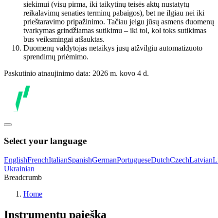
siekimui (visų pirma, iki taikytinų teisės aktų nustatytų
reikalavimų senaties terminų pabaigos), bet ne ilgiau nei iki
prieštaravimo pripažinimo. Tačiau jeigu jūsų asmens duomenų
tvarkymas grindžiamas sutikimu – iki tol, kol toks sutikimas
bus veiksmingai atšauktas.
Duomenų valdytojas netaikys jūsų atžvilgiu automatizuoto
sprendimų priėmimo.
Paskutinio atnaujinimo data: 2026 m. kovo 4 d.
Select your language
English
French
Italian
Spanish
German
Portuguese
Dutch
Czech
Latvian
L
Ukrainian
Breadcrumb
Home
Instrumentų paieška