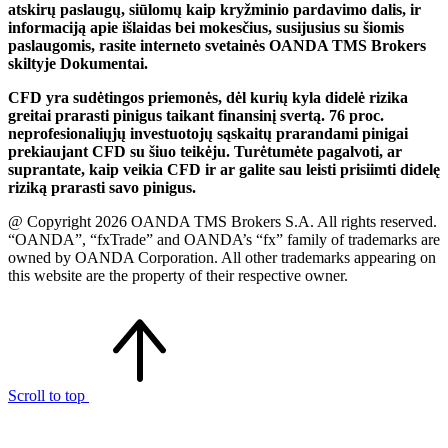
atskirų paslaugų, siūlomų kaip kryžminio pardavimo dalis, ir
informaciją apie išlaidas bei mokesčius, susijusius su šiomis
paslaugomis, rasite interneto svetainės OANDA TMS Brokers
skiltyje Dokumentai.
CFD yra sudėtingos priemonės, dėl kurių kyla didelė rizika
greitai prarasti pinigus taikant finansinį svertą. 76 proc.
neprofesionaliųjų investuotojų sąskaitų prarandami pinigai
prekiaujant CFD su šiuo teikėju. Turėtumėte pagalvoti, ar
suprantate, kaip veikia CFD ir ar galite sau leisti prisiimti didelę
riziką prarasti savo pinigus.
@ Copyright 2026 OANDA TMS Brokers S.A. All rights reserved.
“OANDA”, “fxTrade” and OANDA’s “fx” family of trademarks are
owned by OANDA Corporation. All other trademarks appearing on
this website are the property of their respective owner.
Scroll to top