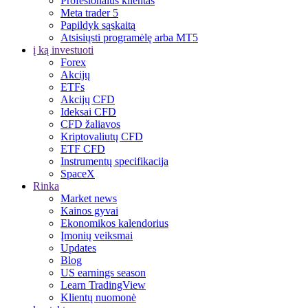
Profesionalus klientas
Meta trader 5
Papildyk sąskaitą
Atsisiųsti programėlę arba MT5
į ką investuoti
Forex
Akcijų
ETFs
Akcijų CFD
Ideksai CFD
CFD žaliavos
Kriptovaliutų CFD
ETF CFD
Instrumentų specifikacija
SpaceX
Rinka
Market news
Kainos gyvai
Ekonomikos kalendorius
Įmonių veiksmai
Updates
Blog
US earnings season
Learn TradingView
Klientų nuomonė