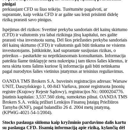
pinigai
prekiaujant CFD su šiuo teikėju. Turėtumėte pagalvoti, ar
suprantate, kaip veikia CFD ir ar galite sau leisti prisiimti didelę
riziką prarasti savo pinigus.
Ispėjimas dėl rizikos: Svertinė prekyba sandoriais dėl kainų skirtumo
(CFD) ir valiutomis yra labai rizikinga jūsų kapitalui, nes galite
prarasti visa investuota sumą. Dėl šios priežasties prekyba sandoriais
dėl kainų skirtumo (CFD) ir valiutomis gali būti tinkama ne visiems
investuotojams. Įsitikinkite, kad suprantate susijusias rizikas, o
prireikus – pasitarkite su nepriklausomais konsultantais. Informacija
pateikta šiame tinklapyje nera nukreipta į tam tikros šalies klientus, ir
nera skirta toms šalims kuriose šį informacija gali būti netinkama
pagal nurodytos šalies vietinius įstatymus ar teisinius reguliavimus.
OANDA TMS Brokers S.A. buveinės registracijos adresas: Warsaw
UNIT, Daszyńskiego 1, 00-843 Varšuva, įmonė registruota Įmonių
registre (Krajowy Rejestr Sądowy), registracijos Nr.: 0000204776.
Įstatinis kapitalas: 3,537.560 zlotų, sumokėtas pilnai. OANDA TMS
Brokers S.A. veiklą prižiuri Lenkijos Finansų Įstaigų Priežiūros
Tarnyba (KNF), pagal balandžio 26 d. 2004 metų įstatymą.
(KPWiG-4021-54-1/2004).
Stocks paslauga siūloma kaip kryžminio pardavimo dalis kartu
su paslauga CFD. Išsamią informaciją apie riziką, kylančią dėl