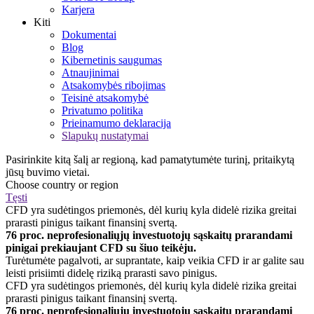
Karjera
Kiti
Dokumentai
Blog
Kibernetinis saugumas
Atnaujinimai
Atsakomybės ribojimas
Teisinė atsakomybė
Privatumo politika
Prieinamumo deklaracija
Slapukų nustatymai
Pasirinkite kitą šalį ar regioną, kad pamatytumėte turinį, pritaikytą
jūsų buvimo vietai.
Choose country or region
Tęsti
CFD yra sudėtingos priemonės, dėl kurių kyla didelė rizika greitai
prarasti pinigus taikant finansinį svertą.
76 proc. neprofesionaliųjų investuotojų sąskaitų prarandami
pinigai prekiaujant CFD su šiuo teikėju.
Turėtumėte pagalvoti, ar suprantate, kaip veikia CFD ir ar galite sau
leisti prisiimti didelę riziką prarasti savo pinigus.
CFD yra sudėtingos priemonės, dėl kurių kyla didelė rizika greitai
prarasti pinigus taikant finansinį svertą.
76 proc. neprofesionaliųjų investuotojų sąskaitų prarandami