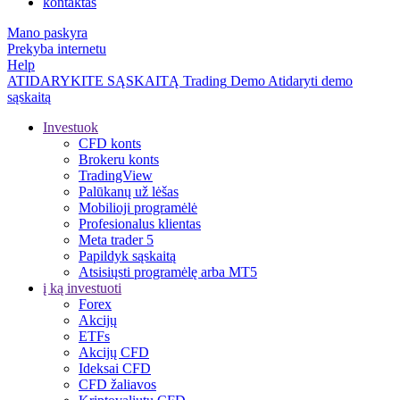
kontaktas
Mano paskyra
Prekyba internetu
Help
ATIDARYKITE SĄSKAITĄ
Trading
Demo
Atidaryti demo
sąskaitą
Investuok
CFD konts
Brokeru konts
TradingView
Palūkanų už lėšas
Mobilioji programėlė
Profesionalus klientas
Meta trader 5
Papildyk sąskaitą
Atsisiųsti programėlę arba MT5
į ką investuoti
Forex
Akcijų
ETFs
Akcijų CFD
Ideksai CFD
CFD žaliavos