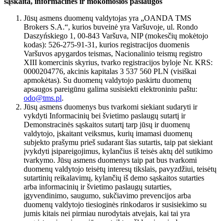
sąskaita, informacinės ir mokomosios paslaugos
Jūsų asmens duomenų valdytojas yra „OANDA TMS
Brokers S.A.“, kurios buveinė yra Varšuvoje, ul. Rondo
Daszyńskiego 1, 00-843 Varšuva, NIP (mokesčių mokėtojo
kodas): 526-275-91-31, kurios registracijos duomenis
Varšuvos apygardos teismas, Nacionalinio teismų registro
XIII komercinis skyrius, tvarko registracijos byloje Nr. KRS:
0000204776, akcinis kapitalas 3 537 560 PLN (visiškai
apmokėtas). Su duomenų valdytojo paskirtu duomenų
apsaugos pareigūnu galima susisiekti elektroniniu paštu:
odo@tms.pl
.
Jūsų asmens duomenys bus tvarkomi siekiant sudaryti ir
vykdyti Informacinių bei švietimo paslaugų sutartį ir
Demonstracinės sąskaitos sutartį tarp jūsų ir duomenų
valdytojo, įskaitant veiksmus, kurių imamasi duomenų
subjekto prašymu prieš sudarant šias sutartis, taip pat siekiant
įvykdyti įsipareigojimus, kylančius iš teisės aktų dėl sutikimo
tvarkymo. Jūsų asmens duomenys taip pat bus tvarkomi
duomenų valdytojo teisėtų interesų tikslais, pavyzdžiui, teisėtų
sutartinių reikalavimų, kylančių iš demo sąskaitos sutarties
arba informacinių ir švietimo paslaugų sutarties,
įgyvendinimo, saugumo, sukčiavimo prevencijos arba
duomenų valdytojo tiesioginės rinkodaros ir susisiekimo su
jumis kitais nei pirmiau nurodytais atvejais, kai tai yra