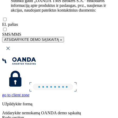
Sutinku gauti „OANDA TMS Brokers S.A.” rinkodaros
informaciją apie produktus ir paslaugas, pvz., naujienas ir
akcijas, naudojant pateiktus kontaktinius duomenis:
El. paštas
SMS/MMS
ATSIDARYKITE DEMO SĄSKAITĄ »
go to client zone
Užpildykite formą
Atidarykite nemokamą OANDA demo sąskaitą
Rodo section