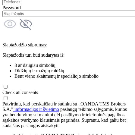
Password
Slaptažodžio stiprumas:
Slaptažodis turi būti sudarytas iš:
8 ar daugiau simbolių
Didžiųjų ir mažųjų raidžių
Bent vieno skaitmenų ir specialiojo simbolio
Check all consents
Patvirtinu, kad perskaičiau ir sutinku su „OANDA TMS Brokers
S.A.”
informacijos ir švietimo
paslaugų teikimo sąlygomis, kurios
yra bendravimo su manimi dėl pasiūlymo ir telefoninės pagalbos
sąskaitos tvarkymo klausimais pagrindas. Suprantu, kad galiu bet
kada šios paslaugos atsisakyti.