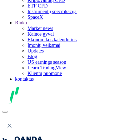
Kriptovaliutų CFD
ETF CFD
Instrumentų specifikacija
SpaceX
Rinka
Market news
Kainos gyvai
Ekonomikos kalendorius
Įmonių veiksmai
Updates
Blog
US earnings season
Learn TradingView
Klientų nuomonė
kontaktas