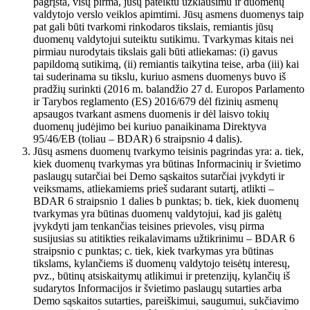
pagrįsta, visų pirma, jūsų pateiktu užklausimu ir duomenų
valdytojo verslo veiklos apimtimi. Jūsų asmens duomenys taip
pat gali būti tvarkomi rinkodaros tikslais, remiantis jūsų
duomenų valdytojui suteiktu sutikimu. Tvarkymas kitais nei
pirmiau nurodytais tikslais gali būti atliekamas: (i) gavus
papildomą sutikimą, (ii) remiantis taikytina teise, arba (iii) kai
tai suderinama su tikslu, kuriuo asmens duomenys buvo iš
pradžių surinkti (2016 m. balandžio 27 d. Europos Parlamento
ir Tarybos reglamento (ES) 2016/679 dėl fizinių asmenų
apsaugos tvarkant asmens duomenis ir dėl laisvo tokių
duomenų judėjimo bei kuriuo panaikinama Direktyva
95/46/EB (toliau – BDAR) 6 straipsnio 4 dalis).
Jūsų asmens duomenų tvarkymo teisinis pagrindas yra: a. tiek,
kiek duomenų tvarkymas yra būtinas Informacinių ir švietimo
paslaugų sutarčiai bei Demo sąskaitos sutarčiai įvykdyti ir
veiksmams, atliekamiems prieš sudarant sutartį, atlikti –
BDAR 6 straipsnio 1 dalies b punktas; b. tiek, kiek duomenų
tvarkymas yra būtinas duomenų valdytojui, kad jis galėtų
įvykdyti jam tenkančias teisines prievoles, visų pirma
susijusias su atitikties reikalavimams užtikrinimu – BDAR 6
straipsnio c punktas; c. tiek, kiek tvarkymas yra būtinas
tikslams, kylančiems iš duomenų valdytojo teisėtų interesų,
pvz., būtinų atsiskaitymų atlikimui ir pretenzijų, kylančių iš
sudarytos Informacijos ir švietimo paslaugų sutarties arba
Demo sąskaitos sutarties, pareiškimui, saugumui, sukčiavimo