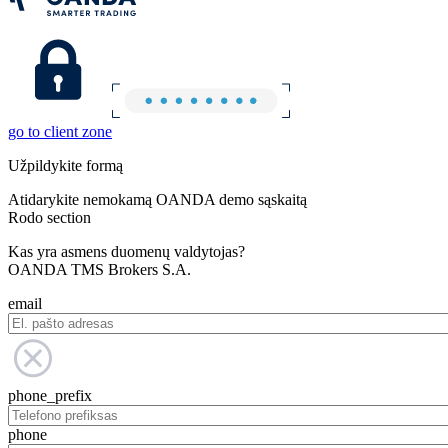
go to client zone
Užpildykite formą
Atidarykite nemokamą OANDA demo sąskaitą
Rodo section
Kas yra asmens duomenų valdytojas?
OANDA TMS Brokers S.A.
email
phone_prefix
phone