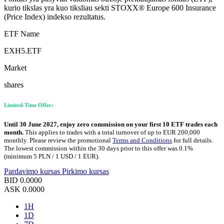
kurio tikslas yra kuo tiksliau sekti STOXX® Europe 600 Insurance
(Price Index) indekso rezultatus.
ETF Name
EXH5.ETF
Market
shares
Limited-Time Offer:
Until 30 June 2027, enjoy zero commission on your first 10 ETF trades each
month.
This applies to trades with a total turnover of up to EUR 200,000
monthly. Please review the promotional
Terms and Conditions
for full details.
The lowest commission within the 30 days prior to this offer was 0.1%
(minimum 5 PLN / 1 USD / 1 EUR).
Pardavimo kursas
Pirkimo kursas
BID
0.0000
ASK
0.0000
1H
1D