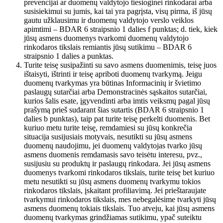
prevencijai ar duomenų valdytojo tiesioginei rinkodarai arba
susisiekimui su jumis, kai tai yra pagrįsta, visų pirma, iš jūsų
gautu užklausimu ir duomenų valdytojo verslo veiklos
apimtimi – BDAR 6 straipsnio 1 dalies f punktas; d. tiek, kiek
jūsų asmens duomenys tvarkomi duomenų valdytojo
rinkodaros tikslais remiantis jūsų sutikimu – BDAR 6
straipsnio 1 dalies a punktas.
Turite teisę susipažinti su savo asmens duomenimis, teisę juos
ištaisyti, ištrinti ir teisę apriboti duomenų tvarkymą. Jeigu
duomenų tvarkymas yra būtinas Informacinių ir švietimo
paslaugų sutarčiai arba Demonstracinės sąskaitos sutarčiai,
kurios šalis esate, įgyvendinti arba imtis veiksmų pagal jūsų
prašymą prieš sudarant šias sutartis (BDAR 6 straipsnio 1
dalies b punktas), taip pat turite teisę perkelti duomenis. Bet
kuriuo metu turite teisę, remdamiesi su jūsų konkrečia
situacija susijusiais motyvais, nesutikti su jūsų asmens
duomenų naudojimu, jei duomenų valdytojas tvarko jūsų
asmens duomenis remdamasis savo teisėtu interesu, pvz.,
susijusiu su produktų ir paslaugų rinkodara. Jei jūsų asmens
duomenys tvarkomi rinkodaros tikslais, turite teisę bet kuriuo
metu nesutikti su jūsų asmens duomenų tvarkymu tokios
rinkodaros tikslais, įskaitant profiliavimą. Jei prieštaraujate
tvarkymui rinkodaros tikslais, mes nebegalėsime tvarkyti jūsų
asmens duomenų tokiais tikslais. Tuo atveju, kai jūsų asmens
duomenų tvarkymas grindžiamas sutikimu, ypač suteiktu