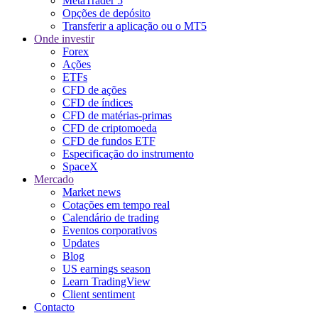
MetaTrader 5
Opções de depósito
Transferir a aplicação ou o MT5
Onde investir
Forex
Ações
ETFs
CFD de ações
CFD de índices
CFD de matérias-primas
CFD de criptomoeda
CFD de fundos ETF
Especificação do instrumento
SpaceX
Mercado
Market news
Cotações em tempo real
Calendário de trading
Eventos corporativos
Updates
Blog
US earnings season
Learn TradingView
Client sentiment
Contacto