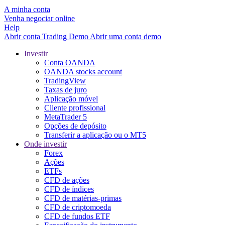
A minha conta
Venha negociar online
Help
Abrir conta
Trading
Demo
Abrir uma conta demo
Investir
Conta OANDA
OANDA stocks account
TradingView
Taxas de juro
Aplicação móvel
Cliente profissional
MetaTrader 5
Opções de depósito
Transferir a aplicação ou o MT5
Onde investir
Forex
Ações
ETFs
CFD de ações
CFD de índices
CFD de matérias-primas
CFD de criptomoeda
CFD de fundos ETF