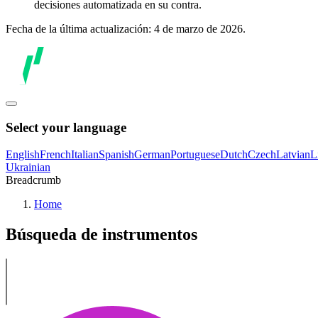
decisiones automatizada en su contra.
Fecha de la última actualización: 4 de marzo de 2026.
Select your language
English
French
Italian
Spanish
German
Portuguese
Dutch
Czech
Latvian
L
Ukrainian
Breadcrumb
Home
Búsqueda de instrumentos