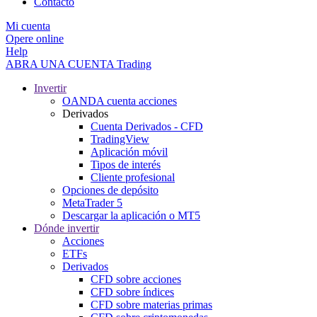
Contacto
Mi cuenta
Opere online
Help
ABRA UNA CUENTA
Trading
Invertir
OANDA cuenta acciones
Derivados
Cuenta Derivados - CFD
TradingView
Aplicación móvil
Tipos de interés
Cliente profesional
Opciones de depósito
MetaTrader 5
Descargar la aplicación o MT5
Dónde invertir
Acciones
ETFs
Derivados
CFD sobre acciones
CFD sobre índices
CFD sobre materias primas