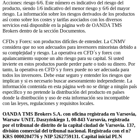
Acciones: riesgo 6/6. Este número es indicativo del riesgo del
producto, siendo 1/6 indicativo del menor riesgo y 6/6 del mayor
riesgo. La información sobre los riesgos derivados de los productos
así como sobre los costes y tarifas asociados con los diversos
servicios está disponible en la página web de OANDA TMS
Brokers dentro de la sección Documentos.
CFDs y Forex: son productos difíciles de entender. La CNMV
considera que no son adecuados para inversores minoristas debido a
su complejidad y riesgo. La operativa en CFD´s y forex con
apalancamiento supone un alto riesgo para su capital. Si usted
invierte en estos productos puede perder parte o todo su dinero. Por
tanto, la operativa en CFD´s y forex puede no ser adecuada para
todos los inversores. Debe estar seguro y entender los riesgos que
implican y si es necesario buscar asesoramiento independiente. La
información contenida en esta página web no se dirige a ningún país
específico y no pretende la distribución del producto en países
donde la distribución y uso de esta información sea incompatible
con las leyes, regulaciones y requisitos locales.
OANDA TMS Brokers S.A. con oficina registrada en Varsovia,
Warsaw UNIT, Daszyńskiego 1, 00-843 Varsovia, registrada
por el tribunal de distrito de la capital ciudad de Varsovia. 13?,
división comercial del tribunal nacional. Registrada con el n?
KRS 0000204776 y NIP 5262759131. Capital inicial PLN