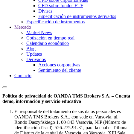
CFD sobre criptomonedas
CFD sobre fondos ETF
Divisas
Especificación de instrumentos derivados
Especificación de instrumentos
Mercado
Market News
Cotización en tiempo real
Calendario económico
Blog
Updates
Derivados
Acciones corporativas
Sentimiento del cliente
Contacto
Política de privacidad de OANDA TMS Brokers S.A. – Cuenta
demo, información y servicio educativo
El responsable del tratamiento de sus datos personales es
OANDA TMS Brokers S.A., con sede en Varsovia, ul.
Rondo Daszyńskiego 1, 00-843 Varsovia, NIP (Número de
identificación fiscal): 526-275-91-31, para la cual el Tribunal
de Distrito de la capital de Varsovia, en Varsovia, XIII Sala