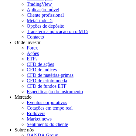
TradingView
Aplicação móvel
Cliente profissional
MetaTrader 5
Opções de depósito
Transferir a aplicação ou o MT5
Contacto
Onde investir
Forex
Ações
ETFs
CFD de ações
CFD de índices
CFD de matérias-primas
CFD de criptomoeda
CFD de fundos ETF
Especificação do instrumento
Mercado
Eventos corporativos
Cotações em tempo real
Rollovers
Market news
Sentimento do cliente
Sobre nós
OANDA Group