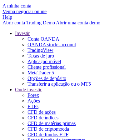
A minha conta
Venha negociar online
Help
Abrir conta
Trading
Demo
Abrir uma conta demo
Investir
Conta OANDA
OANDA stocks account
TradingView
Taxas de juro
Aplicação móvel
Cliente profissional
MetaTrader 5
Opções de depósito
Transferir a aplicação ou o MT5
Onde investir
Forex
Ações
ETFs
CFD de ações
CFD de índices
CFD de matérias-primas
CFD de criptomoeda
CFD de fundos ETF