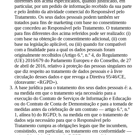
diferentes dos acima especificados, quando justificado, em
particular, por um pedido de informação recebido da sua parte
e pelo âmbito da atividade comercial do Responsável pelo
Tratamento. Os seus dados pessoais podem também ser
tratados para fins de marketing com base no consentimento
que concedeu ao Responsável pelo Tratamento. O tratamento
para fins diferentes dos acima referidos pode ser realizado: (i)
com base na obtenção de consentimento adicional, (ii) com
base na legislação aplicável, ou (iii) quando for compatível
com a finalidade para a qual os dados pessoais foram
originalmente recolhidos (Artigo 6.º, n.º 4, do Regulamento
(UE) 2016/679 do Parlamento Europeu e do Conselho, de 27
de abril de 2016, relativo à proteção das pessoas singulares no
que diz respeito ao tratamento de dados pessoais e à livre
circulação desses dados e que revoga a Diretiva 95/46/CE,
(doravante: «RGPD»).
A base jurídica para o tratamento dos seus dados pessoais é: a.
na medida em que o tratamento seja necessário para a
execução do Contrato de Serviços de Informação e Educação
ou do Contrato de Conta de Demonstração e para a tomada de
medidas antes da celebração de um contrato — artigo 6.º, n.º
1, alínea b) do RGPD; b. na medida em que o tratamento de
dados seja necessário para que o Responsável pelo
Tratamento cumpra as obrigações legais que lhe incumbem,
consistindo, em particular, no tratamento em conformidade —