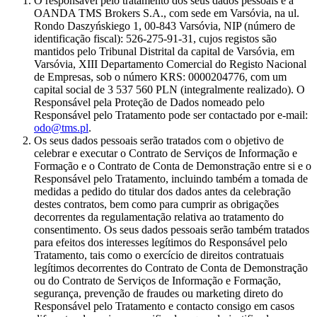
O responsável pelo tratamento dos seus dados pessoais é a
OANDA TMS Brokers S.A., com sede em Varsóvia, na ul.
Rondo Daszyńskiego 1, 00-843 Varsóvia, NIP (número de
identificação fiscal): 526-275-91-31, cujos registos são
mantidos pelo Tribunal Distrital da capital de Varsóvia, em
Varsóvia, XIII Departamento Comercial do Registo Nacional
de Empresas, sob o número KRS: 0000204776, com um
capital social de 3 537 560 PLN (integralmente realizado). O
Responsável pela Proteção de Dados nomeado pelo
Responsável pelo Tratamento pode ser contactado por e-mail:
odo@tms.pl
.
Os seus dados pessoais serão tratados com o objetivo de
celebrar e executar o Contrato de Serviços de Informação e
Formação e o Contrato de Conta de Demonstração entre si e o
Responsável pelo Tratamento, incluindo também a tomada de
medidas a pedido do titular dos dados antes da celebração
destes contratos, bem como para cumprir as obrigações
decorrentes da regulamentação relativa ao tratamento do
consentimento. Os seus dados pessoais serão também tratados
para efeitos dos interesses legítimos do Responsável pelo
Tratamento, tais como o exercício de direitos contratuais
legítimos decorrentes do Contrato de Conta de Demonstração
ou do Contrato de Serviços de Informação e Formação,
segurança, prevenção de fraudes ou marketing direto do
Responsável pelo Tratamento e contacto consigo em casos