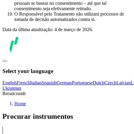
pessoais se basear no consentimento – até que tal
consentimento seja efetivamente retirado.
O Responsável pelo Tratamento não utilizará processos de
tomada de decisão automatizados contra si.
Data da última atualização: 4 de março de 2026.
Select your language
English
French
Italian
Spanish
German
Portuguese
Dutch
Czech
Latvian
L
Ukrainian
Breadcrumb
Home
Procurar instrumentos