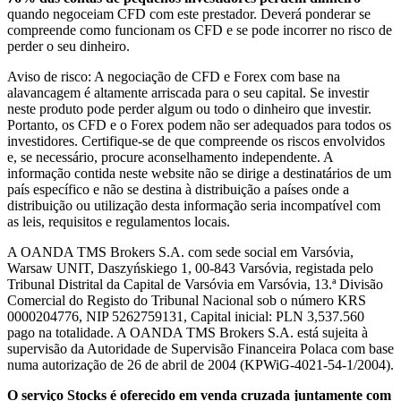
quando negoceiam CFD com este prestador. Deverá ponderar se
compreende como funcionam os CFD e se pode incorrer no risco de
perder o seu dinheiro.
Aviso de risco: A negociação de CFD e Forex com base na
alavancagem é altamente arriscada para o seu capital. Se investir
neste produto pode perder algum ou todo o dinheiro que investir.
Portanto, os CFD e o Forex podem não ser adequados para todos os
investidores. Certifique-se de que compreende os riscos envolvidos
e, se necessário, procure aconselhamento independente. A
informação contida neste website não se dirige a destinatários de um
país específico e não se destina à distribuição a países onde a
distribuição ou utilização desta informação seria incompatível com
as leis, requisitos e regulamentos locais.
A OANDA TMS Brokers S.A. com sede social em Varsóvia,
Warsaw UNIT, Daszyńskiego 1, 00-843 Varsóvia, registada pelo
Tribunal Distrital da Capital de Varsóvia em Varsóvia, 13.ª Divisão
Comercial do Registo do Tribunal Nacional sob o número KRS
0000204776, NIP 5262759131, Capital inicial: PLN 3,537.560
pago na totalidade. A OANDA TMS Brokers S.A. está sujeita à
supervisão da Autoridade de Supervisão Financeira Polaca com base
numa autorização de 26 de abril de 2004 (KPWiG-4021-54-1/2004).
O serviço Stocks é oferecido em venda cruzada juntamente com