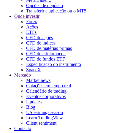
MetaTrader 5
Opções de depósito
Transferir a aplicação ou o MT5
Onde investir
Forex
Ações
ETFs
CFD de ações
CFD de índices
CFD de matérias-primas
CFD de criptomoeda
CFD de fundos ETF
Especificação do instrumento
SpaceX
Mercado
Market news
Cotações em tempo real
Calendário de trading
Eventos corporativos
Updates
Blog
US earnings season
Learn TradingView
Client sentiment
Contacto