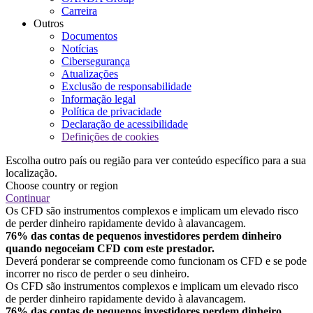
Carreira
Outros
Documentos
Notícias
Cibersegurança
Atualizações
Exclusão de responsabilidade
Informação legal
Política de privacidade
Declaração de acessibilidade
Definições de cookies
Escolha outro país ou região para ver conteúdo específico para a sua
localização.
Choose country or region
Continuar
Os CFD são instrumentos complexos e implicam um elevado risco
de perder dinheiro rapidamente devido à alavancagem.
76% das contas de pequenos investidores perdem dinheiro
quando negoceiam CFD com este prestador.
Deverá ponderar se compreende como funcionam os CFD e se pode
incorrer no risco de perder o seu dinheiro.
Os CFD são instrumentos complexos e implicam um elevado risco
de perder dinheiro rapidamente devido à alavancagem.
76% das contas de pequenos investidores perdem dinheiro