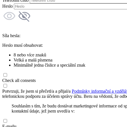
Telefonní číslo
Heslo
Síla hesla:
Heslo musí obsahovat:
8 nebo více znaků
Velká a malá písmena
Minimálně jedna číslice a speciální znak
Check all consents
Potvrzuji, že jsem si přečetl/a a přijal/a
Podmínky informační a vzdělá
telefonickou podporu za účelem správy účtu. Beru na vědomí, že odbě
Souhlasím s tím, že budu dostávat marketingové informace od s
kontaktní údaje, jež jsem uvedl/a v:
E-mailu