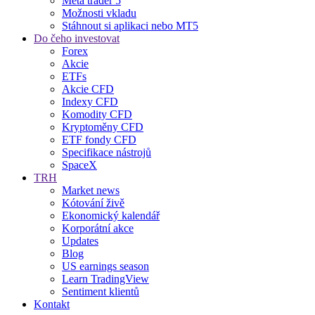
Meta trader 5
Možnosti vkladu
Stáhnout si aplikaci nebo MT5
Do čeho investovat
Forex
Akcie
ETFs
Akcie CFD
Indexy CFD
Komodity CFD
Kryptoměny CFD
ETF fondy CFD
Specifikace nástrojů
SpaceX
TRH
Market news
Kótování živě
Ekonomický kalendář
Korporátní akce
Updates
Blog
US earnings season
Learn TradingView
Sentiment klientů
Kontakt