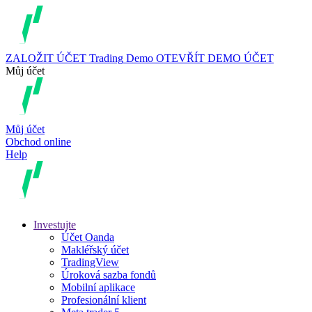
ZALOŽIT ÚČET
Trading
Demo
OTEVŘÍT DEMO ÚČET
Můj účet
Můj účet
Obchod online
Help
Investujte
Účet Oanda
Makléřský účet
TradingView
Úroková sazba fondů
Mobilní aplikace
Profesionální klient