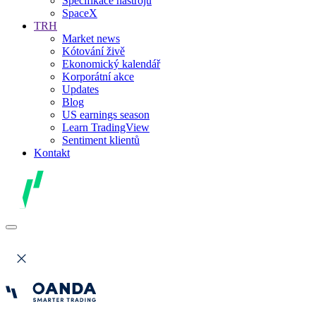
Specifikace nástrojů
SpaceX
TRH
Market news
Kótování živě
Ekonomický kalendář
Korporátní akce
Updates
Blog
US earnings season
Learn TradingView
Sentiment klientů
Kontakt