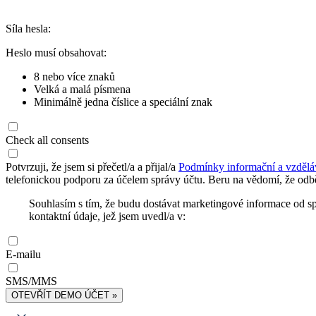
Síla hesla:
Heslo musí obsahovat:
8 nebo více znaků
Velká a malá písmena
Minimálně jedna číslice a speciální znak
Check all consents
Potvrzuji, že jsem si přečetl/a a přijal/a
Podmínky informační a vzdělá
telefonickou podporu za účelem správy účtu. Beru na vědomí, že odbě
Souhlasím s tím, že budu dostávat marketingové informace od s
kontaktní údaje, jež jsem uvedl/a v:
E-mailu
SMS/MMS
OTEVŘÍT DEMO ÚČET »