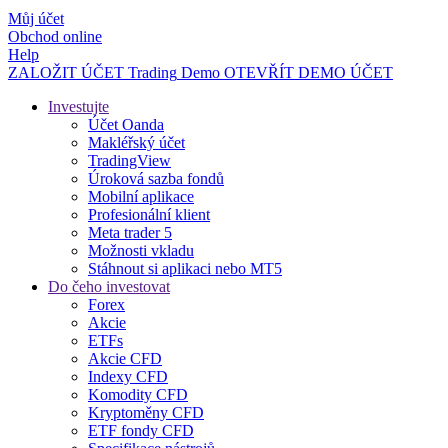
Můj účet
Obchod online
Help
ZALOŽIT ÚČET
Trading
Demo
OTEVŘÍT DEMO ÚČET
Investujte
Účet Oanda
Makléřský účet
TradingView
Úroková sazba fondů
Mobilní aplikace
Profesionální klient
Meta trader 5
Možnosti vkladu
Stáhnout si aplikaci nebo MT5
Do čeho investovat
Forex
Akcie
ETFs
Akcie CFD
Indexy CFD
Komodity CFD
Kryptoměny CFD
ETF fondy CFD