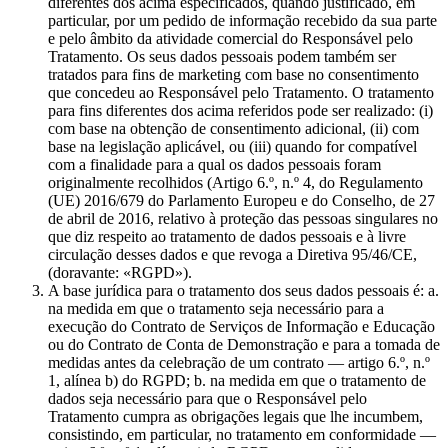
diferentes dos acima especificados, quando justificado, em
particular, por um pedido de informação recebido da sua parte
e pelo âmbito da atividade comercial do Responsável pelo
Tratamento. Os seus dados pessoais podem também ser
tratados para fins de marketing com base no consentimento
que concedeu ao Responsável pelo Tratamento. O tratamento
para fins diferentes dos acima referidos pode ser realizado: (i)
com base na obtenção de consentimento adicional, (ii) com
base na legislação aplicável, ou (iii) quando for compatível
com a finalidade para a qual os dados pessoais foram
originalmente recolhidos (Artigo 6.º, n.º 4, do Regulamento
(UE) 2016/679 do Parlamento Europeu e do Conselho, de 27
de abril de 2016, relativo à proteção das pessoas singulares no
que diz respeito ao tratamento de dados pessoais e à livre
circulação desses dados e que revoga a Diretiva 95/46/CE,
(doravante: «RGPD»).
A base jurídica para o tratamento dos seus dados pessoais é: a.
na medida em que o tratamento seja necessário para a
execução do Contrato de Serviços de Informação e Educação
ou do Contrato de Conta de Demonstração e para a tomada de
medidas antes da celebração de um contrato — artigo 6.º, n.º
1, alínea b) do RGPD; b. na medida em que o tratamento de
dados seja necessário para que o Responsável pelo
Tratamento cumpra as obrigações legais que lhe incumbem,
consistindo, em particular, no tratamento em conformidade —