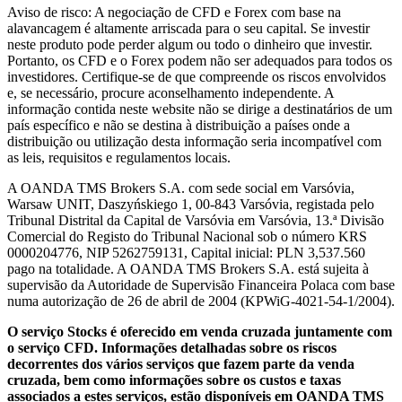
Aviso de risco: A negociação de CFD e Forex com base na
alavancagem é altamente arriscada para o seu capital. Se investir
neste produto pode perder algum ou todo o dinheiro que investir.
Portanto, os CFD e o Forex podem não ser adequados para todos os
investidores. Certifique-se de que compreende os riscos envolvidos
e, se necessário, procure aconselhamento independente. A
informação contida neste website não se dirige a destinatários de um
país específico e não se destina à distribuição a países onde a
distribuição ou utilização desta informação seria incompatível com
as leis, requisitos e regulamentos locais.
A OANDA TMS Brokers S.A. com sede social em Varsóvia,
Warsaw UNIT, Daszyńskiego 1, 00-843 Varsóvia, registada pelo
Tribunal Distrital da Capital de Varsóvia em Varsóvia, 13.ª Divisão
Comercial do Registo do Tribunal Nacional sob o número KRS
0000204776, NIP 5262759131, Capital inicial: PLN 3,537.560
pago na totalidade. A OANDA TMS Brokers S.A. está sujeita à
supervisão da Autoridade de Supervisão Financeira Polaca com base
numa autorização de 26 de abril de 2004 (KPWiG-4021-54-1/2004).
O serviço Stocks é oferecido em venda cruzada juntamente com
o serviço CFD. Informações detalhadas sobre os riscos
decorrentes dos vários serviços que fazem parte da venda
cruzada, bem como informações sobre os custos e taxas
associados a estes serviços, estão disponíveis em OANDA TMS