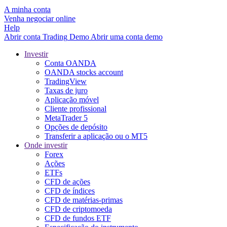
A minha conta
Venha negociar online
Help
Abrir conta
Trading
Demo
Abrir uma conta demo
Investir
Conta OANDA
OANDA stocks account
TradingView
Taxas de juro
Aplicação móvel
Cliente profissional
MetaTrader 5
Opções de depósito
Transferir a aplicação ou o MT5
Onde investir
Forex
Ações
ETFs
CFD de ações
CFD de índices
CFD de matérias-primas
CFD de criptomoeda
CFD de fundos ETF