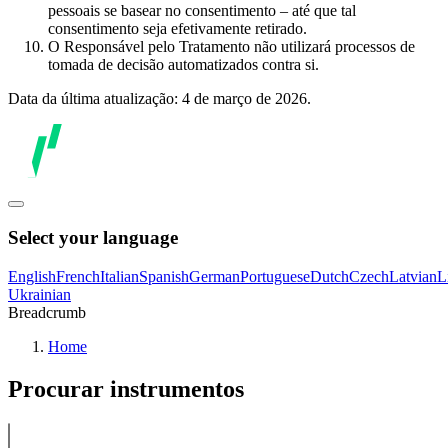
pessoais se basear no consentimento – até que tal
consentimento seja efetivamente retirado.
O Responsável pelo Tratamento não utilizará processos de
tomada de decisão automatizados contra si.
Data da última atualização: 4 de março de 2026.
Select your language
English
French
Italian
Spanish
German
Portuguese
Dutch
Czech
Latvian
L
Ukrainian
Breadcrumb
Home
Procurar instrumentos