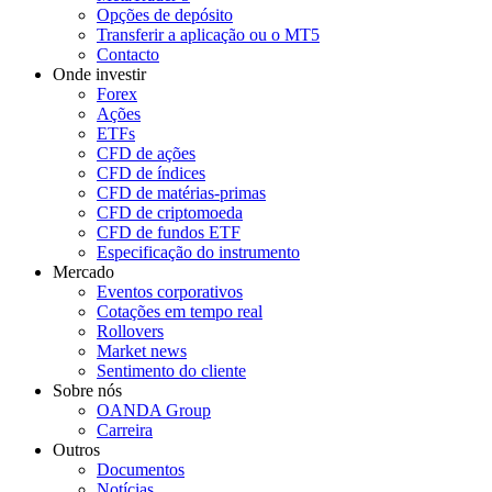
Opções de depósito
Transferir a aplicação ou o MT5
Contacto
Onde investir
Forex
Ações
ETFs
CFD de ações
CFD de índices
CFD de matérias-primas
CFD de criptomoeda
CFD de fundos ETF
Especificação do instrumento
Mercado
Eventos corporativos
Cotações em tempo real
Rollovers
Market news
Sentimento do cliente
Sobre nós
OANDA Group
Carreira
Outros
Documentos
Notícias