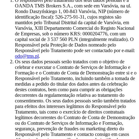
O responsável pelo tratamento dos seus dados pessoais é a
OANDA TMS Brokers S.A., com sede em Varsóvia, na ul.
Rondo Daszyńskiego 1, 00-843 Varsóvia, NIP (número de
identificação fiscal): 526-275-91-31, cujos registos são
mantidos pelo Tribunal Distrital da capital de Varsóvia, em
Varsóvia, XIII Departamento Comercial do Registo Nacional
de Empresas, sob o número KRS: 0000204776, com um
capital social de 3 537 560 PLN (integralmente realizado). O
Responsável pela Proteção de Dados nomeado pelo
Responsável pelo Tratamento pode ser contactado por e-mail:
odo@tms.pl
.
Os seus dados pessoais serão tratados com o objetivo de
celebrar e executar o Contrato de Serviços de Informação e
Formação e o Contrato de Conta de Demonstração entre si e o
Responsável pelo Tratamento, incluindo também a tomada de
medidas a pedido do titular dos dados antes da celebração
destes contratos, bem como para cumprir as obrigações
decorrentes da regulamentação relativa ao tratamento do
consentimento. Os seus dados pessoais serão também tratados
para efeitos dos interesses legítimos do Responsável pelo
Tratamento, tais como o exercício de direitos contratuais
legítimos decorrentes do Contrato de Conta de Demonstração
ou do Contrato de Serviços de Informação e Formação,
segurança, prevenção de fraudes ou marketing direto do
Responsável pelo Tratamento e contacto consigo em casos