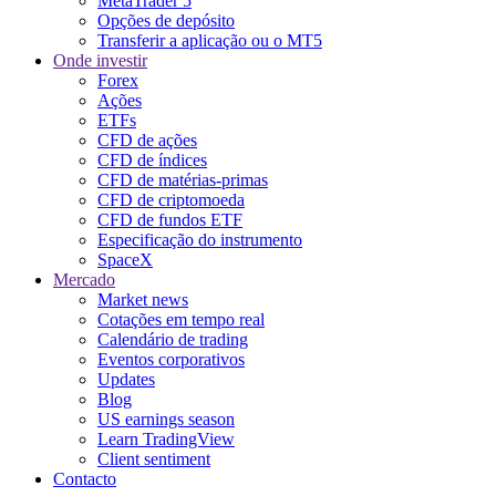
MetaTrader 5
Opções de depósito
Transferir a aplicação ou o MT5
Onde investir
Forex
Ações
ETFs
CFD de ações
CFD de índices
CFD de matérias-primas
CFD de criptomoeda
CFD de fundos ETF
Especificação do instrumento
SpaceX
Mercado
Market news
Cotações em tempo real
Calendário de trading
Eventos corporativos
Updates
Blog
US earnings season
Learn TradingView
Client sentiment
Contacto