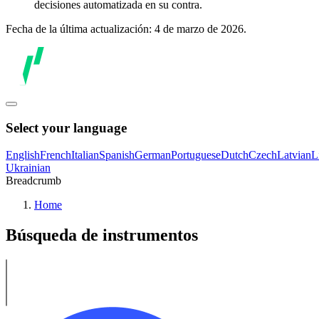
decisiones automatizada en su contra.
Fecha de la última actualización: 4 de marzo de 2026.
Select your language
English
French
Italian
Spanish
German
Portuguese
Dutch
Czech
Latvian
L
Ukrainian
Breadcrumb
Home
Búsqueda de instrumentos