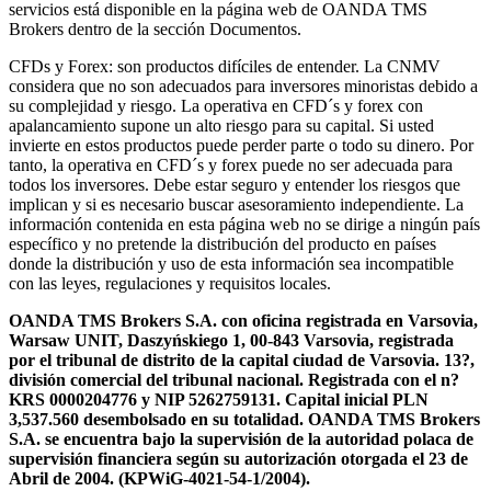
servicios está disponible en la página web de OANDA TMS
Brokers dentro de la sección Documentos.
CFDs y Forex: son productos difíciles de entender. La CNMV
considera que no son adecuados para inversores minoristas debido a
su complejidad y riesgo. La operativa en CFD´s y forex con
apalancamiento supone un alto riesgo para su capital. Si usted
invierte en estos productos puede perder parte o todo su dinero. Por
tanto, la operativa en CFD´s y forex puede no ser adecuada para
todos los inversores. Debe estar seguro y entender los riesgos que
implican y si es necesario buscar asesoramiento independiente. La
información contenida en esta página web no se dirige a ningún país
específico y no pretende la distribución del producto en países
donde la distribución y uso de esta información sea incompatible
con las leyes, regulaciones y requisitos locales.
OANDA TMS Brokers S.A. con oficina registrada en Varsovia,
Warsaw UNIT, Daszyńskiego 1, 00-843 Varsovia, registrada
por el tribunal de distrito de la capital ciudad de Varsovia. 13?,
división comercial del tribunal nacional. Registrada con el n?
KRS 0000204776 y NIP 5262759131. Capital inicial PLN
3,537.560 desembolsado en su totalidad. OANDA TMS Brokers
S.A. se encuentra bajo la supervisión de la autoridad polaca de
supervisión financiera según su autorización otorgada el 23 de
Abril de 2004. (KPWiG-4021-54-1/2004).