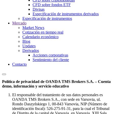
CFD sobre criptomonedas
CFD sobre fondos ETF
Divisas
Especificación de instrumentos derivados
Especificación de instrumentos
Mercado
Market News
Cotización en tiempo real
Calendario económico
Blog
Updates
Derivados
Acciones corporativas
Sentimiento del cliente
Contacto
Política de privacidad de OANDA TMS Brokers S.A. – Cuenta
demo, información y servicio educativo
El responsable del tratamiento de sus datos personales es
OANDA TMS Brokers S.A., con sede en Varsovia, ul.
Rondo Daszyńskiego 1, 00-843 Varsovia, NIP (Número de
identificación fiscal): 526-275-91-31, para la cual el Tribunal
de Distrito de la capital de Varsovia, en Varsovia, XIII Sala