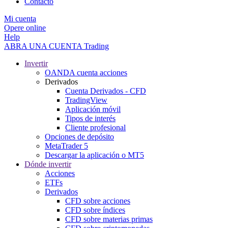
Contacto
Mi cuenta
Opere online
Help
ABRA UNA CUENTA
Trading
Invertir
OANDA cuenta acciones
Derivados
Cuenta Derivados - CFD
TradingView
Aplicación móvil
Tipos de interés
Cliente profesional
Opciones de depósito
MetaTrader 5
Descargar la aplicación o MT5
Dónde invertir
Acciones
ETFs
Derivados
CFD sobre acciones
CFD sobre índices
CFD sobre materias primas