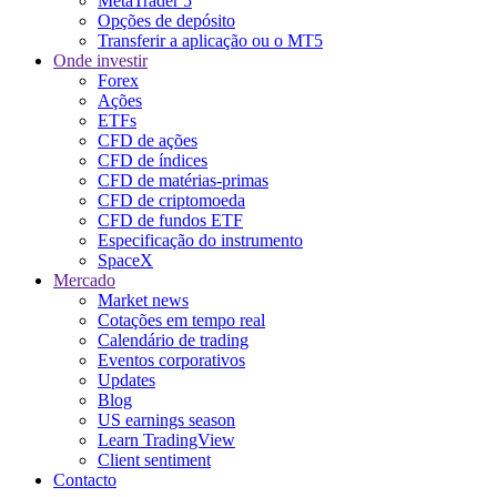
MetaTrader 5
Opções de depósito
Transferir a aplicação ou o MT5
Onde investir
Forex
Ações
ETFs
CFD de ações
CFD de índices
CFD de matérias-primas
CFD de criptomoeda
CFD de fundos ETF
Especificação do instrumento
SpaceX
Mercado
Market news
Cotações em tempo real
Calendário de trading
Eventos corporativos
Updates
Blog
US earnings season
Learn TradingView
Client sentiment
Contacto