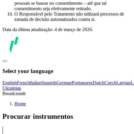
pessoais se basear no consentimento – até que tal
consentimento seja efetivamente retirado.
O Responsável pelo Tratamento não utilizará processos de
tomada de decisão automatizados contra si.
Data da última atualização: 4 de março de 2026.
Select your language
English
French
Italian
Spanish
German
Portuguese
Dutch
Czech
Latvian
L
Ukrainian
Breadcrumb
Home
Procurar instrumentos