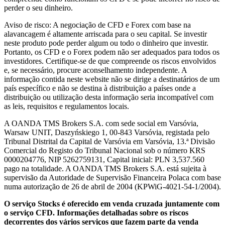
perder o seu dinheiro.
Aviso de risco: A negociação de CFD e Forex com base na
alavancagem é altamente arriscada para o seu capital. Se investir
neste produto pode perder algum ou todo o dinheiro que investir.
Portanto, os CFD e o Forex podem não ser adequados para todos os
investidores. Certifique-se de que compreende os riscos envolvidos
e, se necessário, procure aconselhamento independente. A
informação contida neste website não se dirige a destinatários de um
país específico e não se destina à distribuição a países onde a
distribuição ou utilização desta informação seria incompatível com
as leis, requisitos e regulamentos locais.
A OANDA TMS Brokers S.A. com sede social em Varsóvia,
Warsaw UNIT, Daszyńskiego 1, 00-843 Varsóvia, registada pelo
Tribunal Distrital da Capital de Varsóvia em Varsóvia, 13.ª Divisão
Comercial do Registo do Tribunal Nacional sob o número KRS
0000204776, NIP 5262759131, Capital inicial: PLN 3,537.560
pago na totalidade. A OANDA TMS Brokers S.A. está sujeita à
supervisão da Autoridade de Supervisão Financeira Polaca com base
numa autorização de 26 de abril de 2004 (KPWiG-4021-54-1/2004).
O serviço Stocks é oferecido em venda cruzada juntamente com
o serviço CFD. Informações detalhadas sobre os riscos
decorrentes dos vários serviços que fazem parte da venda