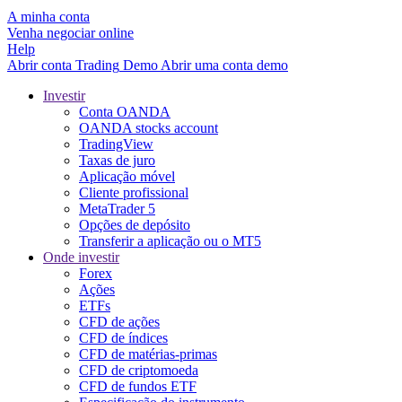
A minha conta
Venha negociar online
Help
Abrir conta
Trading
Demo
Abrir uma conta demo
Investir
Conta OANDA
OANDA stocks account
TradingView
Taxas de juro
Aplicação móvel
Cliente profissional
MetaTrader 5
Opções de depósito
Transferir a aplicação ou o MT5
Onde investir
Forex
Ações
ETFs
CFD de ações
CFD de índices
CFD de matérias-primas
CFD de criptomoeda
CFD de fundos ETF