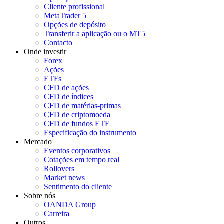
Cliente profissional
MetaTrader 5
Opções de depósito
Transferir a aplicação ou o MT5
Contacto
Onde investir
Forex
Ações
ETFs
CFD de ações
CFD de índices
CFD de matérias-primas
CFD de criptomoeda
CFD de fundos ETF
Especificação do instrumento
Mercado
Eventos corporativos
Cotações em tempo real
Rollovers
Market news
Sentimento do cliente
Sobre nós
OANDA Group
Carreira
Outros