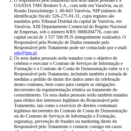
O responsável pelo tratamento dos seus dados pessoais é a
OANDA TMS Brokers S.A., com sede em Varsóvia, na ul.
Rondo Daszyńskiego 1, 00-843 Varsóvia, NIP (número de
identificação fiscal): 526-275-91-31, cujos registos são
mantidos pelo Tribunal Distrital da capital de Varsóvia, em
Varsóvia, XIII Departamento Comercial do Registo Nacional
de Empresas, sob o número KRS: 0000204776, com um
capital social de 3 537 560 PLN (integralmente realizado). O
Responsável pela Proteção de Dados nomeado pelo
Responsável pelo Tratamento pode ser contactado por e-mail:
odo@tms.pl
.
Os seus dados pessoais serão tratados com o objetivo de
celebrar e executar o Contrato de Serviços de Informação e
Formação e o Contrato de Conta de Demonstração entre si e o
Responsável pelo Tratamento, incluindo também a tomada de
medidas a pedido do titular dos dados antes da celebração
destes contratos, bem como para cumprir as obrigações
decorrentes da regulamentação relativa ao tratamento do
consentimento. Os seus dados pessoais serão também tratados
para efeitos dos interesses legítimos do Responsável pelo
Tratamento, tais como o exercício de direitos contratuais
legítimos decorrentes do Contrato de Conta de Demonstração
ou do Contrato de Serviços de Informação e Formação,
segurança, prevenção de fraudes ou marketing direto do
Responsável pelo Tratamento e contacto consigo em casos