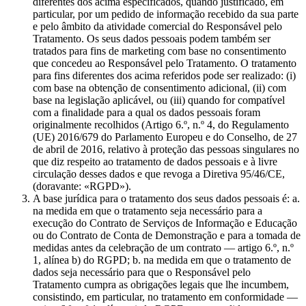
diferentes dos acima especificados, quando justificado, em
particular, por um pedido de informação recebido da sua parte
e pelo âmbito da atividade comercial do Responsável pelo
Tratamento. Os seus dados pessoais podem também ser
tratados para fins de marketing com base no consentimento
que concedeu ao Responsável pelo Tratamento. O tratamento
para fins diferentes dos acima referidos pode ser realizado: (i)
com base na obtenção de consentimento adicional, (ii) com
base na legislação aplicável, ou (iii) quando for compatível
com a finalidade para a qual os dados pessoais foram
originalmente recolhidos (Artigo 6.º, n.º 4, do Regulamento
(UE) 2016/679 do Parlamento Europeu e do Conselho, de 27
de abril de 2016, relativo à proteção das pessoas singulares no
que diz respeito ao tratamento de dados pessoais e à livre
circulação desses dados e que revoga a Diretiva 95/46/CE,
(doravante: «RGPD»).
A base jurídica para o tratamento dos seus dados pessoais é: a.
na medida em que o tratamento seja necessário para a
execução do Contrato de Serviços de Informação e Educação
ou do Contrato de Conta de Demonstração e para a tomada de
medidas antes da celebração de um contrato — artigo 6.º, n.º
1, alínea b) do RGPD; b. na medida em que o tratamento de
dados seja necessário para que o Responsável pelo
Tratamento cumpra as obrigações legais que lhe incumbem,
consistindo, em particular, no tratamento em conformidade —