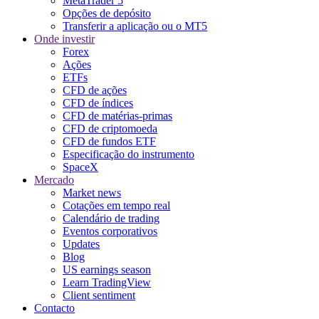
MetaTrader 5
Opções de depósito
Transferir a aplicação ou o MT5
Onde investir
Forex
Ações
ETFs
CFD de ações
CFD de índices
CFD de matérias-primas
CFD de criptomoeda
CFD de fundos ETF
Especificação do instrumento
SpaceX
Mercado
Market news
Cotações em tempo real
Calendário de trading
Eventos corporativos
Updates
Blog
US earnings season
Learn TradingView
Client sentiment
Contacto