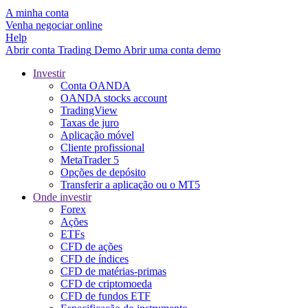
A minha conta
Venha negociar online
Help
Abrir conta
Trading
Demo
Abrir uma conta demo
Investir
Conta OANDA
OANDA stocks account
TradingView
Taxas de juro
Aplicação móvel
Cliente profissional
MetaTrader 5
Opções de depósito
Transferir a aplicação ou o MT5
Onde investir
Forex
Ações
ETFs
CFD de ações
CFD de índices
CFD de matérias-primas
CFD de criptomoeda
CFD de fundos ETF