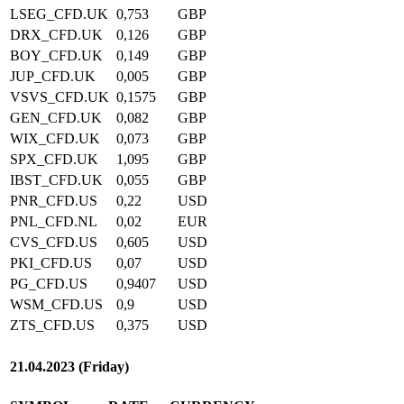
LSEG_CFD.UK
0,753
GBP
DRX_CFD.UK
0,126
GBP
BOY_CFD.UK
0,149
GBP
JUP_CFD.UK
0,005
GBP
VSVS_CFD.UK
0,1575
GBP
GEN_CFD.UK
0,082
GBP
WIX_CFD.UK
0,073
GBP
SPX_CFD.UK
1,095
GBP
IBST_CFD.UK
0,055
GBP
PNR_CFD.US
0,22
USD
PNL_CFD.NL
0,02
EUR
CVS_CFD.US
0,605
USD
PKI_CFD.US
0,07
USD
PG_CFD.US
0,9407
USD
WSM_CFD.US
0,9
USD
ZTS_CFD.US
0,375
USD
21.04.2023 (Friday)