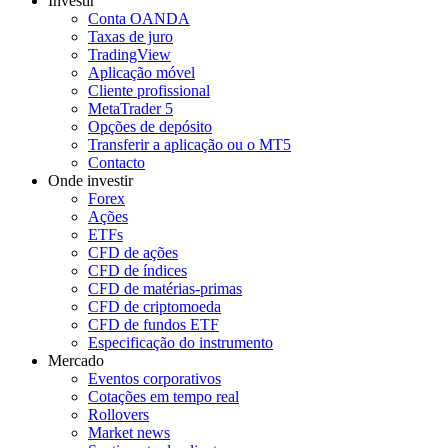
Investir
Conta OANDA
Taxas de juro
TradingView
Aplicação móvel
Cliente profissional
MetaTrader 5
Opções de depósito
Transferir a aplicação ou o MT5
Contacto
Onde investir
Forex
Ações
ETFs
CFD de ações
CFD de índices
CFD de matérias-primas
CFD de criptomoeda
CFD de fundos ETF
Especificação do instrumento
Mercado
Eventos corporativos
Cotações em tempo real
Rollovers
Market news