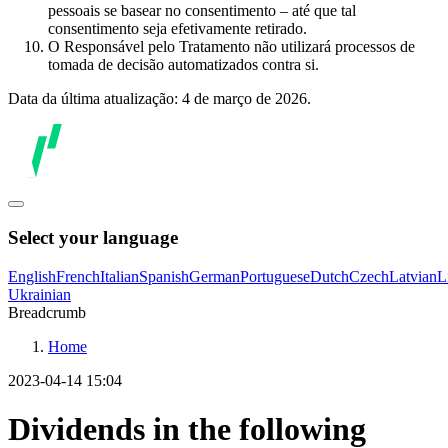
pessoais se basear no consentimento – até que tal
consentimento seja efetivamente retirado.
O Responsável pelo Tratamento não utilizará processos de
tomada de decisão automatizados contra si.
Data da última atualização: 4 de março de 2026.
Select your language
English
French
Italian
Spanish
German
Portuguese
Dutch
Czech
Latvian
L
Ukrainian
Breadcrumb
Home
2023-04-14 15:04
Dividends in the following