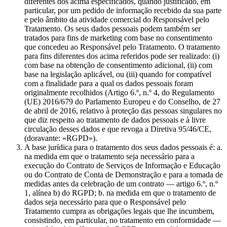
diferentes dos acima especificados, quando justificado, em
particular, por um pedido de informação recebido da sua parte
e pelo âmbito da atividade comercial do Responsável pelo
Tratamento. Os seus dados pessoais podem também ser
tratados para fins de marketing com base no consentimento
que concedeu ao Responsável pelo Tratamento. O tratamento
para fins diferentes dos acima referidos pode ser realizado: (i)
com base na obtenção de consentimento adicional, (ii) com
base na legislação aplicável, ou (iii) quando for compatível
com a finalidade para a qual os dados pessoais foram
originalmente recolhidos (Artigo 6.º, n.º 4, do Regulamento
(UE) 2016/679 do Parlamento Europeu e do Conselho, de 27
de abril de 2016, relativo à proteção das pessoas singulares no
que diz respeito ao tratamento de dados pessoais e à livre
circulação desses dados e que revoga a Diretiva 95/46/CE,
(doravante: «RGPD»).
A base jurídica para o tratamento dos seus dados pessoais é: a.
na medida em que o tratamento seja necessário para a
execução do Contrato de Serviços de Informação e Educação
ou do Contrato de Conta de Demonstração e para a tomada de
medidas antes da celebração de um contrato — artigo 6.º, n.º
1, alínea b) do RGPD; b. na medida em que o tratamento de
dados seja necessário para que o Responsável pelo
Tratamento cumpra as obrigações legais que lhe incumbem,
consistindo, em particular, no tratamento em conformidade —