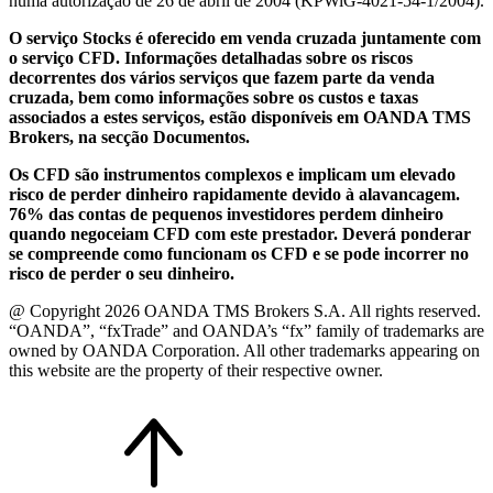
numa autorização de 26 de abril de 2004 (KPWiG-4021-54-1/2004).
O serviço Stocks é oferecido em venda cruzada juntamente com
o serviço CFD. Informações detalhadas sobre os riscos
decorrentes dos vários serviços que fazem parte da venda
cruzada, bem como informações sobre os custos e taxas
associados a estes serviços, estão disponíveis em OANDA TMS
Brokers, na secção Documentos.
Os CFD são instrumentos complexos e implicam um elevado
risco de perder dinheiro rapidamente devido à alavancagem.
76% das contas de pequenos investidores perdem dinheiro
quando negoceiam CFD com este prestador. Deverá ponderar
se compreende como funcionam os CFD e se pode incorrer no
risco de perder o seu dinheiro.
@ Copyright 2026 OANDA TMS Brokers S.A. All rights reserved.
“OANDA”, “fxTrade” and OANDA’s “fx” family of trademarks are
owned by OANDA Corporation. All other trademarks appearing on
this website are the property of their respective owner.