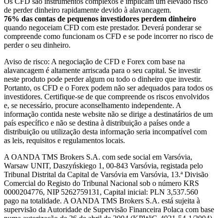
Os CFD são instrumentos complexos e implicam um elevado risco
de perder dinheiro rapidamente devido à alavancagem.
76% das contas de pequenos investidores perdem dinheiro
quando negoceiam CFD com este prestador. Deverá ponderar se
compreende como funcionam os CFD e se pode incorrer no risco de
perder o seu dinheiro.
Aviso de risco: A negociação de CFD e Forex com base na
alavancagem é altamente arriscada para o seu capital. Se investir
neste produto pode perder algum ou todo o dinheiro que investir.
Portanto, os CFD e o Forex podem não ser adequados para todos os
investidores. Certifique-se de que compreende os riscos envolvidos
e, se necessário, procure aconselhamento independente. A
informação contida neste website não se dirige a destinatários de um
país específico e não se destina à distribuição a países onde a
distribuição ou utilização desta informação seria incompatível com
as leis, requisitos e regulamentos locais.
A OANDA TMS Brokers S.A. com sede social em Varsóvia,
Warsaw UNIT, Daszyńskiego 1, 00-843 Varsóvia, registada pelo
Tribunal Distrital da Capital de Varsóvia em Varsóvia, 13.ª Divisão
Comercial do Registo do Tribunal Nacional sob o número KRS
0000204776, NIP 5262759131, Capital inicial: PLN 3,537.560
pago na totalidade. A OANDA TMS Brokers S.A. está sujeita à
supervisão da Autoridade de Supervisão Financeira Polaca com base