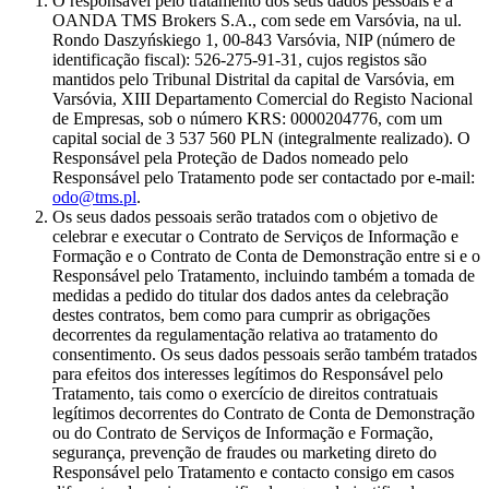
O responsável pelo tratamento dos seus dados pessoais é a
OANDA TMS Brokers S.A., com sede em Varsóvia, na ul.
Rondo Daszyńskiego 1, 00-843 Varsóvia, NIP (número de
identificação fiscal): 526-275-91-31, cujos registos são
mantidos pelo Tribunal Distrital da capital de Varsóvia, em
Varsóvia, XIII Departamento Comercial do Registo Nacional
de Empresas, sob o número KRS: 0000204776, com um
capital social de 3 537 560 PLN (integralmente realizado). O
Responsável pela Proteção de Dados nomeado pelo
Responsável pelo Tratamento pode ser contactado por e-mail:
odo@tms.pl
.
Os seus dados pessoais serão tratados com o objetivo de
celebrar e executar o Contrato de Serviços de Informação e
Formação e o Contrato de Conta de Demonstração entre si e o
Responsável pelo Tratamento, incluindo também a tomada de
medidas a pedido do titular dos dados antes da celebração
destes contratos, bem como para cumprir as obrigações
decorrentes da regulamentação relativa ao tratamento do
consentimento. Os seus dados pessoais serão também tratados
para efeitos dos interesses legítimos do Responsável pelo
Tratamento, tais como o exercício de direitos contratuais
legítimos decorrentes do Contrato de Conta de Demonstração
ou do Contrato de Serviços de Informação e Formação,
segurança, prevenção de fraudes ou marketing direto do
Responsável pelo Tratamento e contacto consigo em casos