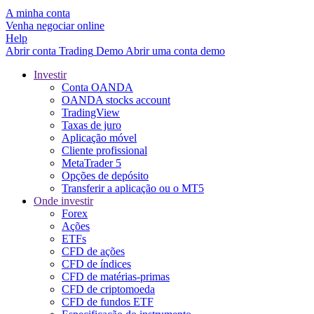
A minha conta
Venha negociar online
Help
Abrir conta
Trading
Demo
Abrir uma conta demo
Investir
Conta OANDA
OANDA stocks account
TradingView
Taxas de juro
Aplicação móvel
Cliente profissional
MetaTrader 5
Opções de depósito
Transferir a aplicação ou o MT5
Onde investir
Forex
Ações
ETFs
CFD de ações
CFD de índices
CFD de matérias-primas
CFD de criptomoeda
CFD de fundos ETF