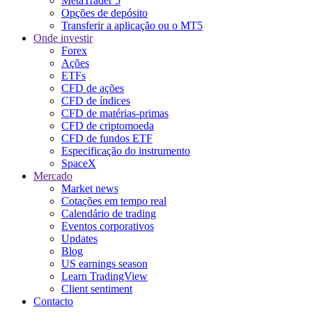
MetaTrader 5
Opções de depósito
Transferir a aplicação ou o MT5
Onde investir
Forex
Ações
ETFs
CFD de ações
CFD de índices
CFD de matérias-primas
CFD de criptomoeda
CFD de fundos ETF
Especificação do instrumento
SpaceX
Mercado
Market news
Cotações em tempo real
Calendário de trading
Eventos corporativos
Updates
Blog
US earnings season
Learn TradingView
Client sentiment
Contacto