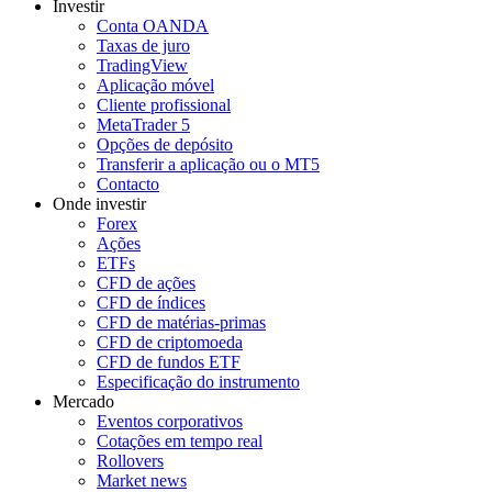
Investir
Conta OANDA
Taxas de juro
TradingView
Aplicação móvel
Cliente profissional
MetaTrader 5
Opções de depósito
Transferir a aplicação ou o MT5
Contacto
Onde investir
Forex
Ações
ETFs
CFD de ações
CFD de índices
CFD de matérias-primas
CFD de criptomoeda
CFD de fundos ETF
Especificação do instrumento
Mercado
Eventos corporativos
Cotações em tempo real
Rollovers
Market news