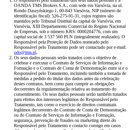
O responsável pelo tratamento dos seus dados pessoais é a
OANDA TMS Brokers S.A., com sede em Varsóvia, na ul.
Rondo Daszyńskiego 1, 00-843 Varsóvia, NIP (número de
identificação fiscal): 526-275-91-31, cujos registos são
mantidos pelo Tribunal Distrital da capital de Varsóvia, em
Varsóvia, XIII Departamento Comercial do Registo Nacional
de Empresas, sob o número KRS: 0000204776, com um
capital social de 3 537 560 PLN (integralmente realizado). O
Responsável pela Proteção de Dados nomeado pelo
Responsável pelo Tratamento pode ser contactado por e-mail:
odo@tms.pl
.
Os seus dados pessoais serão tratados com o objetivo de
celebrar e executar o Contrato de Serviços de Informação e
Formação e o Contrato de Conta de Demonstração entre si e o
Responsável pelo Tratamento, incluindo também a tomada de
medidas a pedido do titular dos dados antes da celebração
destes contratos, bem como para cumprir as obrigações
decorrentes da regulamentação relativa ao tratamento do
consentimento. Os seus dados pessoais serão também tratados
para efeitos dos interesses legítimos do Responsável pelo
Tratamento, tais como o exercício de direitos contratuais
legítimos decorrentes do Contrato de Conta de Demonstração
ou do Contrato de Serviços de Informação e Formação,
segurança, prevenção de fraudes ou marketing direto do
Responsável pelo Tratamento e contacto consigo em casos