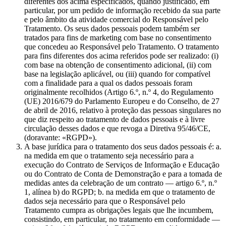
diferentes dos acima especificados, quando justificado, em
particular, por um pedido de informação recebido da sua parte
e pelo âmbito da atividade comercial do Responsável pelo
Tratamento. Os seus dados pessoais podem também ser
tratados para fins de marketing com base no consentimento
que concedeu ao Responsável pelo Tratamento. O tratamento
para fins diferentes dos acima referidos pode ser realizado: (i)
com base na obtenção de consentimento adicional, (ii) com
base na legislação aplicável, ou (iii) quando for compatível
com a finalidade para a qual os dados pessoais foram
originalmente recolhidos (Artigo 6.º, n.º 4, do Regulamento
(UE) 2016/679 do Parlamento Europeu e do Conselho, de 27
de abril de 2016, relativo à proteção das pessoas singulares no
que diz respeito ao tratamento de dados pessoais e à livre
circulação desses dados e que revoga a Diretiva 95/46/CE,
(doravante: «RGPD»).
A base jurídica para o tratamento dos seus dados pessoais é: a.
na medida em que o tratamento seja necessário para a
execução do Contrato de Serviços de Informação e Educação
ou do Contrato de Conta de Demonstração e para a tomada de
medidas antes da celebração de um contrato — artigo 6.º, n.º
1, alínea b) do RGPD; b. na medida em que o tratamento de
dados seja necessário para que o Responsável pelo
Tratamento cumpra as obrigações legais que lhe incumbem,
consistindo, em particular, no tratamento em conformidade —