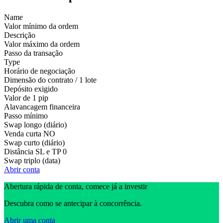
Name
Valor mínimo da ordem
Descrição
Valor máximo da ordem
Passo da transação
Type
Horário de negociação
Dimensão do contrato / 1 lote
Depósito exigido
Valor de 1 pip
Alavancagem financeira
Passo mínimo
Swap longo (diário)
Venda curta
NO
Swap curto (diário)
Distância SL e TP
0
Swap triplo (data)
Abrir conta
Abertura rápida de conta, comece já a investir
Descubra como se antecipar à concorrência.
Abrir uma conta