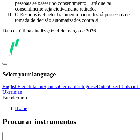
pessoais se basear no consentimento – até que tal
consentimento seja efetivamente retirado.
O Responsável pelo Tratamento não utilizará processos de
tomada de decisão automatizados contra si.
Data da última atualização: 4 de março de 2026.
Select your language
English
French
Italian
Spanish
German
Portuguese
Dutch
Czech
Latvian
L
Ukrainian
Breadcrumb
Home
Procurar instrumentos