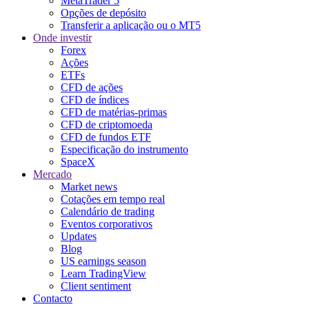
MetaTrader 5
Opções de depósito
Transferir a aplicação ou o MT5
Onde investir
Forex
Ações
ETFs
CFD de ações
CFD de índices
CFD de matérias-primas
CFD de criptomoeda
CFD de fundos ETF
Especificação do instrumento
SpaceX
Mercado
Market news
Cotações em tempo real
Calendário de trading
Eventos corporativos
Updates
Blog
US earnings season
Learn TradingView
Client sentiment
Contacto