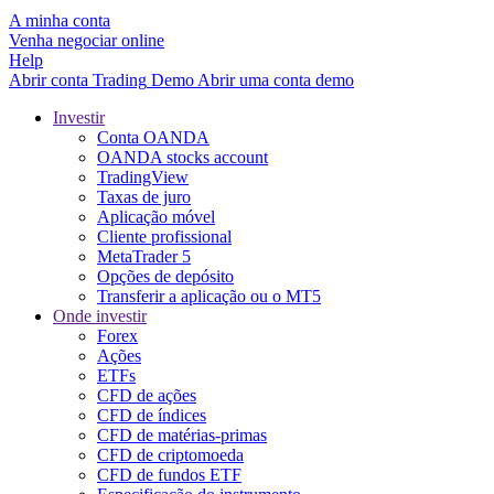
A minha conta
Venha negociar online
Help
Abrir conta
Trading
Demo
Abrir uma conta demo
Investir
Conta OANDA
OANDA stocks account
TradingView
Taxas de juro
Aplicação móvel
Cliente profissional
MetaTrader 5
Opções de depósito
Transferir a aplicação ou o MT5
Onde investir
Forex
Ações
ETFs
CFD de ações
CFD de índices
CFD de matérias-primas
CFD de criptomoeda
CFD de fundos ETF