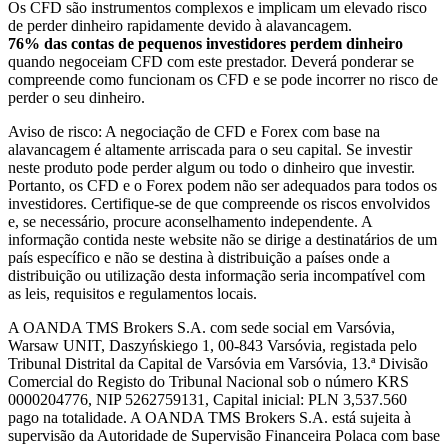
Os CFD são instrumentos complexos e implicam um elevado risco
de perder dinheiro rapidamente devido à alavancagem.
76% das contas de pequenos investidores perdem dinheiro
quando negoceiam CFD com este prestador. Deverá ponderar se
compreende como funcionam os CFD e se pode incorrer no risco de
perder o seu dinheiro.
Aviso de risco: A negociação de CFD e Forex com base na
alavancagem é altamente arriscada para o seu capital. Se investir
neste produto pode perder algum ou todo o dinheiro que investir.
Portanto, os CFD e o Forex podem não ser adequados para todos os
investidores. Certifique-se de que compreende os riscos envolvidos
e, se necessário, procure aconselhamento independente. A
informação contida neste website não se dirige a destinatários de um
país específico e não se destina à distribuição a países onde a
distribuição ou utilização desta informação seria incompatível com
as leis, requisitos e regulamentos locais.
A OANDA TMS Brokers S.A. com sede social em Varsóvia,
Warsaw UNIT, Daszyńskiego 1, 00-843 Varsóvia, registada pelo
Tribunal Distrital da Capital de Varsóvia em Varsóvia, 13.ª Divisão
Comercial do Registo do Tribunal Nacional sob o número KRS
0000204776, NIP 5262759131, Capital inicial: PLN 3,537.560
pago na totalidade. A OANDA TMS Brokers S.A. está sujeita à
supervisão da Autoridade de Supervisão Financeira Polaca com base