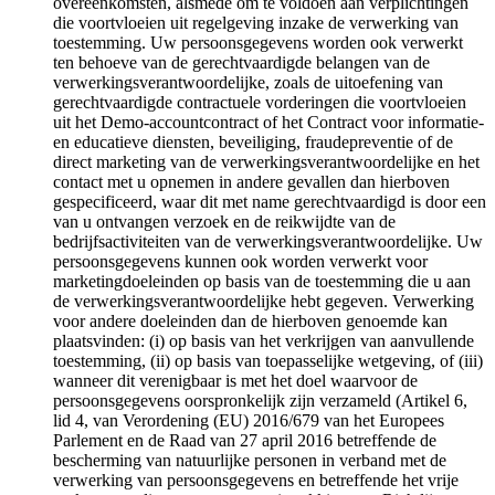
overeenkomsten, alsmede om te voldoen aan verplichtingen
die voortvloeien uit regelgeving inzake de verwerking van
toestemming. Uw persoonsgegevens worden ook verwerkt
ten behoeve van de gerechtvaardigde belangen van de
verwerkingsverantwoordelijke, zoals de uitoefening van
gerechtvaardigde contractuele vorderingen die voortvloeien
uit het Demo-accountcontract of het Contract voor informatie-
en educatieve diensten, beveiliging, fraudepreventie of de
direct marketing van de verwerkingsverantwoordelijke en het
contact met u opnemen in andere gevallen dan hierboven
gespecificeerd, waar dit met name gerechtvaardigd is door een
van u ontvangen verzoek en de reikwijdte van de
bedrijfsactiviteiten van de verwerkingsverantwoordelijke. Uw
persoonsgegevens kunnen ook worden verwerkt voor
marketingdoeleinden op basis van de toestemming die u aan
de verwerkingsverantwoordelijke hebt gegeven. Verwerking
voor andere doeleinden dan de hierboven genoemde kan
plaatsvinden: (i) op basis van het verkrijgen van aanvullende
toestemming, (ii) op basis van toepasselijke wetgeving, of (iii)
wanneer dit verenigbaar is met het doel waarvoor de
persoonsgegevens oorspronkelijk zijn verzameld (Artikel 6,
lid 4, van Verordening (EU) 2016/679 van het Europees
Parlement en de Raad van 27 april 2016 betreffende de
bescherming van natuurlijke personen in verband met de
verwerking van persoonsgegevens en betreffende het vrije