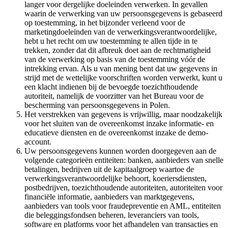
langer voor dergelijke doeleinden verwerken. In gevallen
waarin de verwerking van uw persoonsgegevens is gebaseerd
op toestemming, in het bijzonder verleend voor de
marketingdoeleinden van de verwerkingsverantwoordelijke,
hebt u het recht om uw toestemming te allen tijde in te
trekken, zonder dat dit afbreuk doet aan de rechtmatigheid
van de verwerking op basis van de toestemming vóór de
intrekking ervan. Als u van mening bent dat uw gegevens in
strijd met de wettelijke voorschriften worden verwerkt, kunt u
een klacht indienen bij de bevoegde toezichthoudende
autoriteit, namelijk de voorzitter van het Bureau voor de
bescherming van persoonsgegevens in Polen.
Het verstrekken van gegevens is vrijwillig, maar noodzakelijk
voor het sluiten van de overeenkomst inzake informatie- en
educatieve diensten en de overeenkomst inzake de demo-
account.
Uw persoonsgegevens kunnen worden doorgegeven aan de
volgende categorieën entiteiten: banken, aanbieders van snelle
betalingen, bedrijven uit de kapitaalgroep waartoe de
verwerkingsverantwoordelijke behoort, koeriersdiensten,
postbedrijven, toezichthoudende autoriteiten, autoriteiten voor
financiële informatie, aanbieders van marktgegevens,
aanbieders van tools voor fraudepreventie en AML, entiteiten
die beleggingsfondsen beheren, leveranciers van tools,
software en platforms voor het afhandelen van transacties en