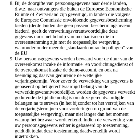
Bij de doorgifte van persoonsgegevens naar derde landen,
d.w.z. naar ontvangers die buiten de Europese Economische
Ruimte of Zwitserland zijn gevestigd, in landen die volgens
de Europese Commissie onvoldoende gegevensbescherming
bieden (derde landen die geen passend beschermingsniveau
bieden), geeft de verwerkingsverantwoordelijke deze
gegevens door met behulp van mechanismen die in
overeenstemming zijn met de toepasselijke wetgeving,
waaronder onder meer de „standaardcontractbepalingen“ van
de EU.
Uw persoonsgegevens worden bewaard voor de duur van de
overeenkomst inzake de informatie- en voorlichtingsdienst of
de overeenkomst inzake de demo-account, en ook na
beëindiging daarvan gedurende de wettelijke
verjaringstermijn. Voor zover de verwerking van gegevens is
gebaseerd op het gerechtvaardigd belang van de
verwerkingsverantwoordelijke, worden de gegevens verwerkt
gedurende de tijd die nodig is om deze gerechtvaardigde
belangen na te streven (in het bijzonder tot het verstrijken van
de verjaringstermijnen voor vorderingen op grond van de
toepasselijke wetgeving), maar niet langer dan het moment
waarop het bezwaar wordt erkend. Indien de verwerking van
uw persoonsgegevens echter is gebaseerd op toestemming,
geldt dit totdat deze toestemming daadwerkelijk wordt
ingetrokken.