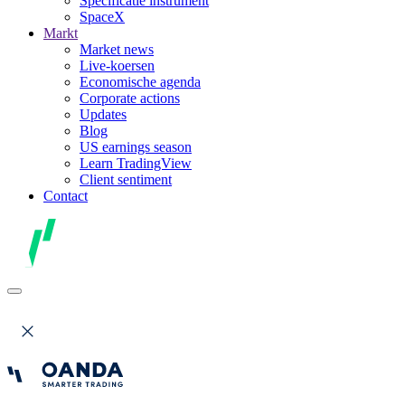
Specificatie instrument
SpaceX
Markt
Market news
Live-koersen
Economische agenda
Corporate actions
Updates
Blog
US earnings season
Learn TradingView
Client sentiment
Contact