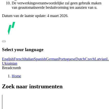
De verwerkingsverantwoordelijke zal geen gebruik maken
van geautomatiseerde besluitvorming ten aanzien van u.
Datum van de laatste update: 4 maart 2026.
Select your language
English
French
Italian
Spanish
German
Portuguese
Dutch
Czech
Latvian
L
Ukrainian
Breadcrumb
Home
Zoek naar instrumenten