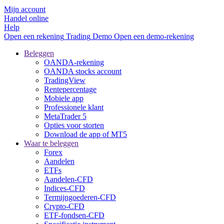
Mijn account
Handel online
Help
Open een rekening
Trading
Demo
Open een demo-rekening
Beleggen
OANDA-rekening
OANDA stocks account
TradingView
Rentepercentage
Mobiele app
Professionele klant
MetaTrader 5
Opties voor storten
Download de app of MT5
Waar te beleggen
Forex
Aandelen
ETFs
Aandelen-CFD
Indices-CFD
Termijngoederen-CFD
Crypto-CFD
ETF-fondsen-CFD