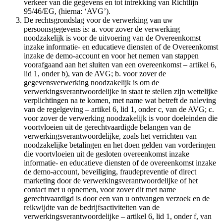
verkeer van die gegevens en tot intrekking van Richtlijn
95/46/EG, (hierna: ‘AVG’).
De rechtsgrondslag voor de verwerking van uw
persoonsgegevens is: a. voor zover de verwerking
noodzakelijk is voor de uitvoering van de Overeenkomst
inzake informatie- en educatieve diensten of de Overeenkomst
inzake de demo-account en voor het nemen van stappen
voorafgaand aan het sluiten van een overeenkomst – artikel 6,
lid 1, onder b), van de AVG; b. voor zover de
gegevensverwerking noodzakelijk is om de
verwerkingsverantwoordelijke in staat te stellen zijn wettelijke
verplichtingen na te komen, met name wat betreft de naleving
van de regelgeving – artikel 6, lid 1, onder c, van de AVG; c.
voor zover de verwerking noodzakelijk is voor doeleinden die
voortvloeien uit de gerechtvaardigde belangen van de
verwerkingsverantwoordelijke, zoals het verrichten van
noodzakelijke betalingen en het doen gelden van vorderingen
die voortvloeien uit de gesloten overeenkomst inzake
informatie- en educatieve diensten of de overeenkomst inzake
de demo-account, beveiliging, fraudepreventie of direct
marketing door de verwerkingsverantwoordelijke of het
contact met u opnemen, voor zover dit met name
gerechtvaardigd is door een van u ontvangen verzoek en de
reikwijdte van de bedrijfsactiviteiten van de
verwerkingsverantwoordelijke – artikel 6, lid 1, onder f, van