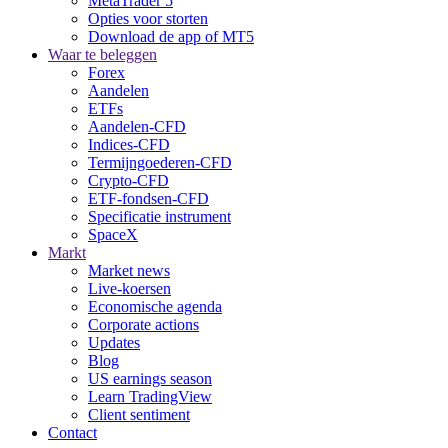
MetaTrader 5
Opties voor storten
Download de app of MT5
Waar te beleggen
Forex
Aandelen
ETFs
Aandelen-CFD
Indices-CFD
Termijngoederen-CFD
Crypto-CFD
ETF-fondsen-CFD
Specificatie instrument
SpaceX
Markt
Market news
Live-koersen
Economische agenda
Corporate actions
Updates
Blog
US earnings season
Learn TradingView
Client sentiment
Contact