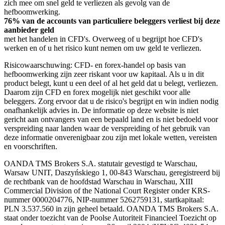
zich mee om snel geld te verliezen als gevolg van de
hefboomwerking.
76% van de accounts van particuliere beleggers verliest bij deze
aanbieder geld
met het handelen in CFD's. Overweeg of u begrijpt hoe CFD's
werken en of u het risico kunt nemen om uw geld te verliezen.
Risicowaarschuwing: CFD- en forex-handel op basis van
hefboomwerking zijn zeer riskant voor uw kapitaal. Als u in dit
product belegt, kunt u een deel of al het geld dat u belegt, verliezen.
Daarom zijn CFD en forex mogelijk niet geschikt voor alle
beleggers. Zorg ervoor dat u de risico's begrijpt en win indien nodig
onafhankelijk advies in. De informatie op deze website is niet
gericht aan ontvangers van een bepaald land en is niet bedoeld voor
verspreiding naar landen waar de verspreiding of het gebruik van
deze informatie onverenigbaar zou zijn met lokale wetten, vereisten
en voorschriften.
OANDA TMS Brokers S.A. statutair gevestigd te Warschau,
Warsaw UNIT, Daszyńskiego 1, 00-843 Warschau, geregistreerd bij
de rechtbank van de hoofdstad Warschau in Warschau, XIII
Commercial Division of the National Court Register onder KRS-
nummer 0000204776, NIP-nummer 5262759131, startkapitaal:
PLN 3.537.560 in zijn geheel betaald. OANDA TMS Brokers S.A.
staat onder toezicht van de Poolse Autoriteit Financieel Toezicht op