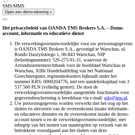
SMS/MMS
Open een demo-rekening »
Het privacybeleid van OANDA TMS Brokers S.A. – Demo-
account, informatie en educatieve dienst
De verwerkingsverantwoordelijke voor uw persoonsgegevens
is OANDA TMS Brokers S.A., gevestigd te Warschau, ul.
Rondo Daszyńskiego 1, 00-843 Warschau, NIP
(belastingnummer): 526-275-91-31, waarvoor de
Arrondissementsrechtbank voor de hoofdstad Warschau in
Warschau, XIIIe Handelsafdeling van het Nationaal
Gerechtsregister, registratiedossiers bijhoudt onder het
nummer KRS: 0000204776, met een aandelenkapitaal van 3
537 560 PLN (volledig gestort). De door de
verwerkingsverantwoordelijke aangestelde functionaris voor
gegevensbescherming is bereikbaar via e-mail:
odo@tms.pl
.
Uw persoonsgegevens worden verwerkt met het oog op het
sluiten en uitvoeren van de overeenkomst inzake informatie-
en educatieve diensten en de overeenkomst inzake de demo-
account tussen u en de verwerkingsverantwoordelijke, met
inbegrip van het nemen van maatregelen op verzoek van de
betrokkene voorafgaand aan het sluiten van deze