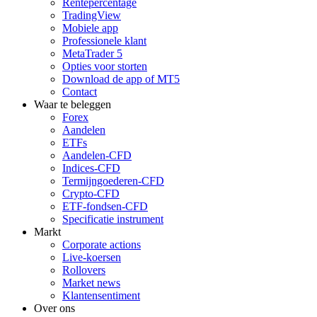
Rentepercentage
TradingView
Mobiele app
Professionele klant
MetaTrader 5
Opties voor storten
Download de app of MT5
Contact
Waar te beleggen
Forex
Aandelen
ETFs
Aandelen-CFD
Indices-CFD
Termijngoederen-CFD
Crypto-CFD
ETF-fondsen-CFD
Specificatie instrument
Markt
Corporate actions
Live-koersen
Rollovers
Market news
Klantensentiment
Over ons