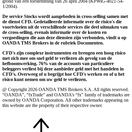
grond van een toestemming van 26 april 2004 (KPWiG-4021-54-
1/2004).
De service Stocks wordt aangeboden in cross-selling samen met
de dienst CFD. Gedetailleerde informatie over de risico's die
voortvloeien uit de verschillende services die deel uitmaken van
de cross-selling, evenals informatie over de kosten en
vergoedingen die aan deze diensten zijn verbonden, vindt u op
OANDA TMS Brokers in de rubriek Documenten.
CFD's zijn complexe instrumenten en brengen een hoog risico
met zich mee om snel geld te verliezen als gevolg van de
hefboomwerking. 76% van de accounts van particuliere
beleggers verliest bij deze aanbieder geld met het handelen in
CFD's. Overweeg of u begrijpt hoe CFD's werken en of u het
risico kunt nemen om uw geld te verliezen.
@ Copyright 2026 OANDA TMS Brokers S.A. All rights reserved.
“OANDA”, “fxTrade” and OANDA’s “fx” family of trademarks are
owned by OANDA Corporation. All other trademarks appearing on
this website are the property of their respective owner.