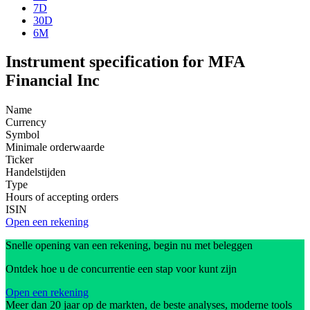
7D
30D
6M
Instrument specification for MFA
Financial Inc
Name
Currency
Symbol
Minimale orderwaarde
Ticker
Handelstijden
Type
Hours of accepting orders
ISIN
Open een rekening
Snelle opening van een rekening, begin nu met beleggen
Ontdek hoe u de concurrentie een stap voor kunt zijn
Open een rekening
Meer dan 20 jaar op de markten, de beste analyses, moderne tools