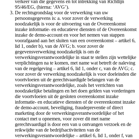
verkeer van die gegevens en tot intrekking van Richtlijn
95/46/EG, (hierna: ‘AVG’).
De rechtsgrondslag voor de verwerking van uw
persoonsgegevens is: a. voor zover de verwerking
noodzakelijk is voor de uitvoering van de Overeenkomst
inzake informatie- en educatieve diensten of de Overeenkomst
inzake de demo-account en voor het nemen van stappen
voorafgaand aan het sluiten van een overeenkomst – artikel 6,
lid 1, onder b), van de AVG; b. voor zover de
gegevensverwerking noodzakelijk is om de
verwerkingsverantwoordelijke in staat te stellen zijn wettelijke
verplichtingen na te komen, met name wat betreft de naleving
van de regelgeving – artikel 6, lid 1, onder c, van de AVG; c.
voor zover de verwerking noodzakelijk is voor doeleinden die
voortvloeien uit de gerechtvaardigde belangen van de
verwerkingsverantwoordelijke, zoals het verrichten van
noodzakelijke betalingen en het doen gelden van vorderingen
die voortvloeien uit de gesloten overeenkomst inzake
informatie- en educatieve diensten of de overeenkomst inzake
de demo-account, beveiliging, fraudepreventie of direct
marketing door de verwerkingsverantwoordelijke of het
contact met u opnemen, voor zover dit met name
gerechtvaardigd is door een van u ontvangen verzoek en de
reikwijdte van de bedrijfsactiviteiten van de
verwerkingsverantwoordelijke – artikel 6, lid 1, onder f, van