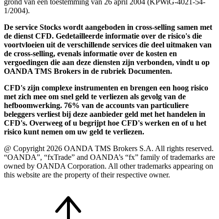
grond van een toestemming van 26 april 2004 (KPWiG-4021-54-
1/2004).
De service Stocks wordt aangeboden in cross-selling samen met
de dienst CFD. Gedetailleerde informatie over de risico's die
voortvloeien uit de verschillende services die deel uitmaken van
de cross-selling, evenals informatie over de kosten en
vergoedingen die aan deze diensten zijn verbonden, vindt u op
OANDA TMS Brokers in de rubriek Documenten.
CFD's zijn complexe instrumenten en brengen een hoog risico
met zich mee om snel geld te verliezen als gevolg van de
hefboomwerking. 76% van de accounts van particuliere
beleggers verliest bij deze aanbieder geld met het handelen in
CFD's. Overweeg of u begrijpt hoe CFD's werken en of u het
risico kunt nemen om uw geld te verliezen.
@ Copyright 2026 OANDA TMS Brokers S.A. All rights reserved.
“OANDA”, “fxTrade” and OANDA’s “fx” family of trademarks are
owned by OANDA Corporation. All other trademarks appearing on
this website are the property of their respective owner.