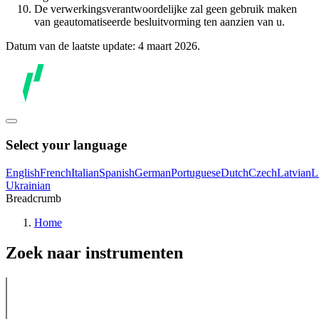
De verwerkingsverantwoordelijke zal geen gebruik maken
van geautomatiseerde besluitvorming ten aanzien van u.
Datum van de laatste update: 4 maart 2026.
Select your language
English
French
Italian
Spanish
German
Portuguese
Dutch
Czech
Latvian
L
Ukrainian
Breadcrumb
Home
Zoek naar instrumenten