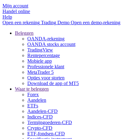
Mijn account
Handel online
Help
Open een rekening
Trading
Demo
Open een demo-rekening
Beleggen
OANDA-rekening
OANDA stocks account
TradingView
Rentepercentage
Mobiele app
Professionele klant
MetaTrader 5
Opties voor storten
Download de app of MT5
Waar te beleggen
Forex
Aandelen
ETFs
Aandelen-CFD
Indices-CFD
Termijngoederen-CFD
Crypto-CFD
ETF-fondsen-CFD