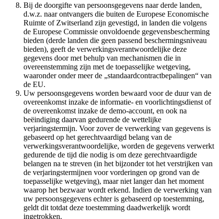
Bij de doorgifte van persoonsgegevens naar derde landen,
d.w.z. naar ontvangers die buiten de Europese Economische
Ruimte of Zwitserland zijn gevestigd, in landen die volgens
de Europese Commissie onvoldoende gegevensbescherming
bieden (derde landen die geen passend beschermingsniveau
bieden), geeft de verwerkingsverantwoordelijke deze
gegevens door met behulp van mechanismen die in
overeenstemming zijn met de toepasselijke wetgeving,
waaronder onder meer de „standaardcontractbepalingen“ van
de EU.
Uw persoonsgegevens worden bewaard voor de duur van de
overeenkomst inzake de informatie- en voorlichtingsdienst of
de overeenkomst inzake de demo-account, en ook na
beëindiging daarvan gedurende de wettelijke
verjaringstermijn. Voor zover de verwerking van gegevens is
gebaseerd op het gerechtvaardigd belang van de
verwerkingsverantwoordelijke, worden de gegevens verwerkt
gedurende de tijd die nodig is om deze gerechtvaardigde
belangen na te streven (in het bijzonder tot het verstrijken van
de verjaringstermijnen voor vorderingen op grond van de
toepasselijke wetgeving), maar niet langer dan het moment
waarop het bezwaar wordt erkend. Indien de verwerking van
uw persoonsgegevens echter is gebaseerd op toestemming,
geldt dit totdat deze toestemming daadwerkelijk wordt
ingetrokken.