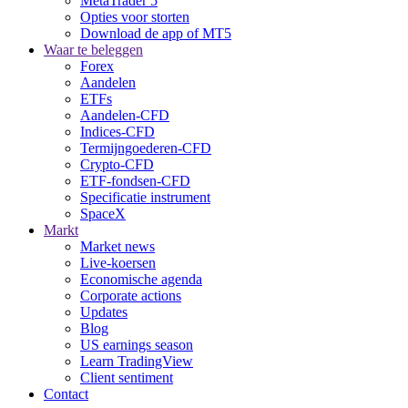
MetaTrader 5
Opties voor storten
Download de app of MT5
Waar te beleggen
Forex
Aandelen
ETFs
Aandelen-CFD
Indices-CFD
Termijngoederen-CFD
Crypto-CFD
ETF-fondsen-CFD
Specificatie instrument
SpaceX
Markt
Market news
Live-koersen
Economische agenda
Corporate actions
Updates
Blog
US earnings season
Learn TradingView
Client sentiment
Contact