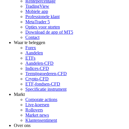
Rentepercentage
TradingView
Mobiele app
Professionele klant
MetaTrader 5
Opties voor storten
Download de app of MT5
Contact
Waar te beleggen
Forex
Aandelen
ETFs
Aandelen-CFD
Indices-CFD
Termijngoederen-CFD
Crypto-CFD
ETF-fondsen-CFD
Specificatie instrument
Markt
Corporate actions
Live-koersen
Rollovers
Market news
Klantensentiment
Over ons