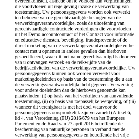
overeenkomsten, alsmede om te voldoen aan verplichtingen
die voortvloeien uit regelgeving inzake de verwerking van
toestemming. Uw persoonsgegevens worden ook verwerkt
ten behoeve van de gerechtvaardigde belangen van de
verwerkingsverantwoordelijke, zoals de uitoefening van
gerechtvaardigde contractuele vorderingen die voortvloeien
uit het Demo-accountcontract of het Contract voor informatie-
en educatieve diensten, beveiliging, fraudepreventie of de
direct marketing van de verwerkingsverantwoordelijke en het
contact met u opnemen in andere gevallen dan hierboven
gespecificeerd, waar dit met name gerechtvaardigd is door een
van u ontvangen verzoek en de reikwijdte van de
bedrijfsactiviteiten van de verwerkingsverantwoordelijke. Uw
persoonsgegevens kunnen ook worden verwerkt voor
marketingdoeleinden op basis van de toestemming die u aan
de verwerkingsverantwoordelijke hebt gegeven. Verwerking
voor andere doeleinden dan de hierboven genoemde kan
plaatsvinden: (i) op basis van het verkrijgen van aanvullende
toestemming, (ii) op basis van toepasselijke wetgeving, of (iii)
wanneer dit verenigbaar is met het doel waarvoor de
persoonsgegevens oorspronkelijk zijn verzameld (Artikel 6,
lid 4, van Verordening (EU) 2016/679 van het Europees
Parlement en de Raad van 27 april 2016 betreffende de
bescherming van natuurlijke personen in verband met de
verwerking van persoonsgegevens en betreffende het vrije