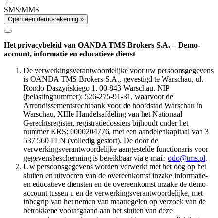
SMS/MMS
Open een demo-rekening »
Het privacybeleid van OANDA TMS Brokers S.A. – Demo-
account, informatie en educatieve dienst
De verwerkingsverantwoordelijke voor uw persoonsgegevens
is OANDA TMS Brokers S.A., gevestigd te Warschau, ul.
Rondo Daszyńskiego 1, 00-843 Warschau, NIP
(belastingnummer): 526-275-91-31, waarvoor de
Arrondissementsrechtbank voor de hoofdstad Warschau in
Warschau, XIIIe Handelsafdeling van het Nationaal
Gerechtsregister, registratiedossiers bijhoudt onder het
nummer KRS: 0000204776, met een aandelenkapitaal van 3
537 560 PLN (volledig gestort). De door de
verwerkingsverantwoordelijke aangestelde functionaris voor
gegevensbescherming is bereikbaar via e-mail:
odo@tms.pl
.
Uw persoonsgegevens worden verwerkt met het oog op het
sluiten en uitvoeren van de overeenkomst inzake informatie-
en educatieve diensten en de overeenkomst inzake de demo-
account tussen u en de verwerkingsverantwoordelijke, met
inbegrip van het nemen van maatregelen op verzoek van de
betrokkene voorafgaand aan het sluiten van deze