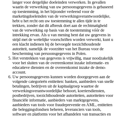
langer voor dergelijke doeleinden verwerken. In gevallen
waarin de verwerking van uw persoonsgegevens is gebaseerd
op toestemming, in het bijzonder verleend voor de
marketingdoeleinden van de verwerkingsverantwoordelijke,
hebt u het recht om uw toestemming te allen tijde in te
trekken, zonder dat dit afbreuk doet aan de rechtmatigheid
van de verwerking op basis van de toestemming vóór de
intrekking ervan. Als u van mening bent dat uw gegevens in
strijd met de wettelijke voorschriften worden verwerkt, kunt u
een klacht indienen bij de bevoegde toezichthoudende
autoriteit, namelijk de voorzitter van het Bureau voor de
bescherming van persoonsgegevens in Polen.
Het verstrekken van gegevens is vrijwillig, maar noodzakelijk
voor het sluiten van de overeenkomst inzake informatie- en
educatieve diensten en de overeenkomst inzake de demo-
account.
Uw persoonsgegevens kunnen worden doorgegeven aan de
volgende categorieën entiteiten: banken, aanbieders van snelle
betalingen, bedrijven uit de kapitaalgroep waartoe de
verwerkingsverantwoordelijke behoort, koeriersdiensten,
postbedrijven, toezichthoudende autoriteiten, autoriteiten voor
financiële informatie, aanbieders van marktgegevens,
aanbieders van tools voor fraudepreventie en AML, entiteiten
die beleggingsfondsen beheren, leveranciers van tools,
software en platforms voor het afhandelen van transacties en