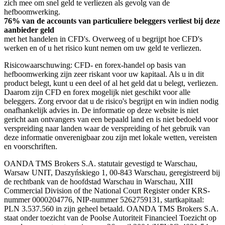
zich mee om snel geld te verliezen als gevolg van de
hefboomwerking.
76% van de accounts van particuliere beleggers verliest bij deze
aanbieder geld
met het handelen in CFD's. Overweeg of u begrijpt hoe CFD's
werken en of u het risico kunt nemen om uw geld te verliezen.
Risicowaarschuwing: CFD- en forex-handel op basis van
hefboomwerking zijn zeer riskant voor uw kapitaal. Als u in dit
product belegt, kunt u een deel of al het geld dat u belegt, verliezen.
Daarom zijn CFD en forex mogelijk niet geschikt voor alle
beleggers. Zorg ervoor dat u de risico's begrijpt en win indien nodig
onafhankelijk advies in. De informatie op deze website is niet
gericht aan ontvangers van een bepaald land en is niet bedoeld voor
verspreiding naar landen waar de verspreiding of het gebruik van
deze informatie onverenigbaar zou zijn met lokale wetten, vereisten
en voorschriften.
OANDA TMS Brokers S.A. statutair gevestigd te Warschau,
Warsaw UNIT, Daszyńskiego 1, 00-843 Warschau, geregistreerd bij
de rechtbank van de hoofdstad Warschau in Warschau, XIII
Commercial Division of the National Court Register onder KRS-
nummer 0000204776, NIP-nummer 5262759131, startkapitaal:
PLN 3.537.560 in zijn geheel betaald. OANDA TMS Brokers S.A.
staat onder toezicht van de Poolse Autoriteit Financieel Toezicht op