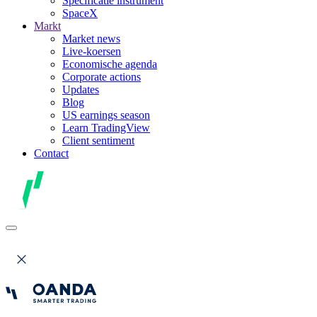
Specificatie instrument
SpaceX
Markt
Market news
Live-koersen
Economische agenda
Corporate actions
Updates
Blog
US earnings season
Learn TradingView
Client sentiment
Contact