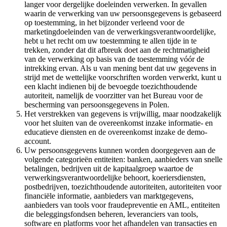
langer voor dergelijke doeleinden verwerken. In gevallen
waarin de verwerking van uw persoonsgegevens is gebaseerd
op toestemming, in het bijzonder verleend voor de
marketingdoeleinden van de verwerkingsverantwoordelijke,
hebt u het recht om uw toestemming te allen tijde in te
trekken, zonder dat dit afbreuk doet aan de rechtmatigheid
van de verwerking op basis van de toestemming vóór de
intrekking ervan. Als u van mening bent dat uw gegevens in
strijd met de wettelijke voorschriften worden verwerkt, kunt u
een klacht indienen bij de bevoegde toezichthoudende
autoriteit, namelijk de voorzitter van het Bureau voor de
bescherming van persoonsgegevens in Polen.
Het verstrekken van gegevens is vrijwillig, maar noodzakelijk
voor het sluiten van de overeenkomst inzake informatie- en
educatieve diensten en de overeenkomst inzake de demo-
account.
Uw persoonsgegevens kunnen worden doorgegeven aan de
volgende categorieën entiteiten: banken, aanbieders van snelle
betalingen, bedrijven uit de kapitaalgroep waartoe de
verwerkingsverantwoordelijke behoort, koeriersdiensten,
postbedrijven, toezichthoudende autoriteiten, autoriteiten voor
financiële informatie, aanbieders van marktgegevens,
aanbieders van tools voor fraudepreventie en AML, entiteiten
die beleggingsfondsen beheren, leveranciers van tools,
software en platforms voor het afhandelen van transacties en