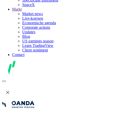
Specificatie instrument
SpaceX
Markt
Market news
Live-koersen
Economische agenda
Corporate actions
Updates
Blog
US earnings season
Learn TradingView
Client sentiment
Contact