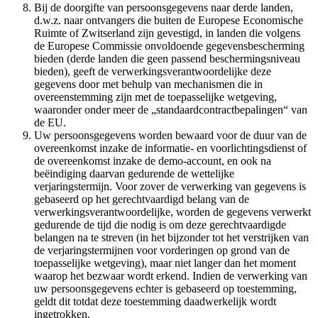
Bij de doorgifte van persoonsgegevens naar derde landen,
d.w.z. naar ontvangers die buiten de Europese Economische
Ruimte of Zwitserland zijn gevestigd, in landen die volgens
de Europese Commissie onvoldoende gegevensbescherming
bieden (derde landen die geen passend beschermingsniveau
bieden), geeft de verwerkingsverantwoordelijke deze
gegevens door met behulp van mechanismen die in
overeenstemming zijn met de toepasselijke wetgeving,
waaronder onder meer de „standaardcontractbepalingen“ van
de EU.
Uw persoonsgegevens worden bewaard voor de duur van de
overeenkomst inzake de informatie- en voorlichtingsdienst of
de overeenkomst inzake de demo-account, en ook na
beëindiging daarvan gedurende de wettelijke
verjaringstermijn. Voor zover de verwerking van gegevens is
gebaseerd op het gerechtvaardigd belang van de
verwerkingsverantwoordelijke, worden de gegevens verwerkt
gedurende de tijd die nodig is om deze gerechtvaardigde
belangen na te streven (in het bijzonder tot het verstrijken van
de verjaringstermijnen voor vorderingen op grond van de
toepasselijke wetgeving), maar niet langer dan het moment
waarop het bezwaar wordt erkend. Indien de verwerking van
uw persoonsgegevens echter is gebaseerd op toestemming,
geldt dit totdat deze toestemming daadwerkelijk wordt
ingetrokken.