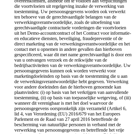
overeenkomsten, alsmede om te voldoen aan verplichtingen
die voortvloeien uit regelgeving inzake de verwerking van
toestemming. Uw persoonsgegevens worden ook verwerkt
ten behoeve van de gerechtvaardigde belangen van de
verwerkingsverantwoordelijke, zoals de uitoefening van
gerechtvaardigde contractuele vorderingen die voortvloeien
uit het Demo-accountcontract of het Contract voor informatie-
en educatieve diensten, beveiliging, fraudepreventie of de
direct marketing van de verwerkingsverantwoordelijke en het
contact met u opnemen in andere gevallen dan hierboven
gespecificeerd, waar dit met name gerechtvaardigd is door een
van u ontvangen verzoek en de reikwijdte van de
bedrijfsactiviteiten van de verwerkingsverantwoordelijke. Uw
persoonsgegevens kunnen ook worden verwerkt voor
marketingdoeleinden op basis van de toestemming die u aan
de verwerkingsverantwoordelijke hebt gegeven. Verwerking
voor andere doeleinden dan de hierboven genoemde kan
plaatsvinden: (i) op basis van het verkrijgen van aanvullende
toestemming, (ii) op basis van toepasselijke wetgeving, of (iii)
wanneer dit verenigbaar is met het doel waarvoor de
persoonsgegevens oorspronkelijk zijn verzameld (Artikel 6,
lid 4, van Verordening (EU) 2016/679 van het Europees
Parlement en de Raad van 27 april 2016 betreffende de
bescherming van natuurlijke personen in verband met de
verwerking van persoonsgegevens en betreffende het vrije