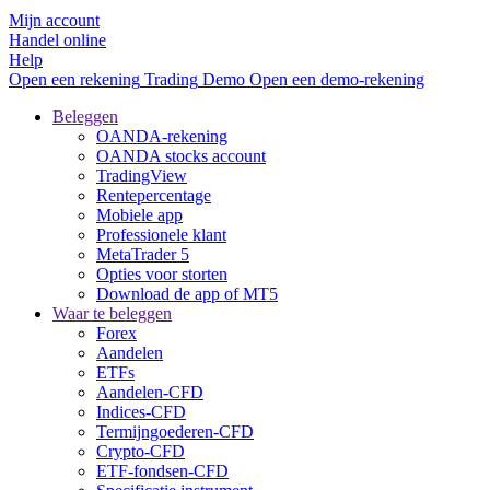
Mijn account
Handel online
Help
Open een rekening
Trading
Demo
Open een demo-rekening
Beleggen
OANDA-rekening
OANDA stocks account
TradingView
Rentepercentage
Mobiele app
Professionele klant
MetaTrader 5
Opties voor storten
Download de app of MT5
Waar te beleggen
Forex
Aandelen
ETFs
Aandelen-CFD
Indices-CFD
Termijngoederen-CFD
Crypto-CFD
ETF-fondsen-CFD