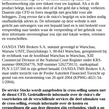
hefboomwerking zijn zeer riskant voor uw kapitaal. Als u in dit
product belegt, kunt u een deel of al het geld dat u belegt, verliezen.
Daarom zijn CFD en forex mogelijk niet geschikt voor alle
beleggers. Zorg ervoor dat u de risico's begrijpt en win indien nodig
onafhankelijk advies in. De informatie op deze website is niet
gericht aan ontvangers van een bepaald land en is niet bedoeld voor
verspreiding naar landen waar de verspreiding of het gebruik van
deze informatie onverenigbaar zou zijn met lokale wetten, vereisten
en voorschriften.
OANDA TMS Brokers S.A. statutair gevestigd te Warschau,
Warsaw UNIT, Daszyńskiego 1, 00-843 Warschau, geregistreerd bij
de rechtbank van de hoofdstad Warschau in Warschau, XIII
Commercial Division of the National Court Register onder KRS-
nummer 0000204776, NIP-nummer 5262759131, startkapitaal:
PLN 3.537.560 in zijn geheel betaald. OANDA TMS Brokers S.A.
staat onder toezicht van de Poolse Autoriteit Financieel Toezicht op
grond van een toestemming van 26 april 2004 (KPWiG-4021-54-
1/2004).
De service Stocks wordt aangeboden in cross-selling samen met
de dienst CFD. Gedetailleerde informatie over de risico's die
voortvloeien uit de verschillende services die deel uitmaken van
de cross-selling, evenals informatie over de kosten en
vergoedingen die aan deze diensten zijn verbonden, vindt u op