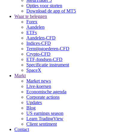
MetaTrader 5
Opties voor storten
Download de app of MT5
Waar te beleggen
Forex
Aandelen
ETFs
Aandelen-CFD
Indices-CFD
Termijngoederen-CFD
Crypto-CFD
ETF-fondsen-CFD
Specificatie instrument
SpaceX
Markt
Market news
Live-koersen
Economische agenda
Corporate actions
Updates
Blog
US earnings season
Learn TradingView
Client sentiment
Contact