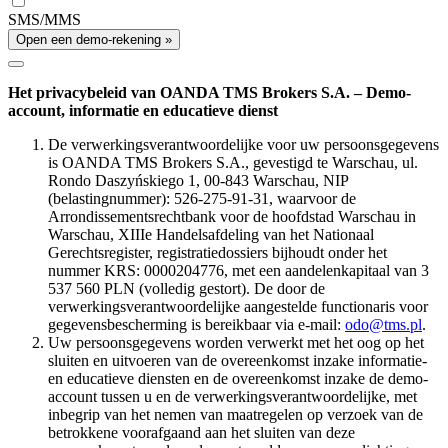
SMS/MMS
Open een demo-rekening »
Het privacybeleid van OANDA TMS Brokers S.A. – Demo-
account, informatie en educatieve dienst
De verwerkingsverantwoordelijke voor uw persoonsgegevens
is OANDA TMS Brokers S.A., gevestigd te Warschau, ul.
Rondo Daszyńskiego 1, 00-843 Warschau, NIP
(belastingnummer): 526-275-91-31, waarvoor de
Arrondissementsrechtbank voor de hoofdstad Warschau in
Warschau, XIIIe Handelsafdeling van het Nationaal
Gerechtsregister, registratiedossiers bijhoudt onder het
nummer KRS: 0000204776, met een aandelenkapitaal van 3
537 560 PLN (volledig gestort). De door de
verwerkingsverantwoordelijke aangestelde functionaris voor
gegevensbescherming is bereikbaar via e-mail:
odo@tms.pl
.
Uw persoonsgegevens worden verwerkt met het oog op het
sluiten en uitvoeren van de overeenkomst inzake informatie-
en educatieve diensten en de overeenkomst inzake de demo-
account tussen u en de verwerkingsverantwoordelijke, met
inbegrip van het nemen van maatregelen op verzoek van de
betrokkene voorafgaand aan het sluiten van deze