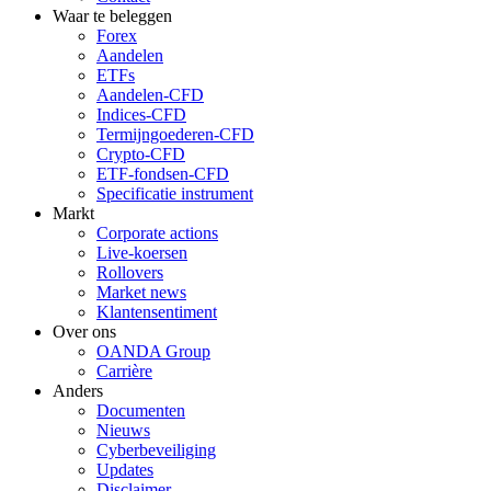
Waar te beleggen
Forex
Aandelen
ETFs
Aandelen-CFD
Indices-CFD
Termijngoederen-CFD
Crypto-CFD
ETF-fondsen-CFD
Specificatie instrument
Markt
Corporate actions
Live-koersen
Rollovers
Market news
Klantensentiment
Over ons
OANDA Group
Carrière
Anders
Documenten
Nieuws
Cyberbeveiliging
Updates
Disclaimer