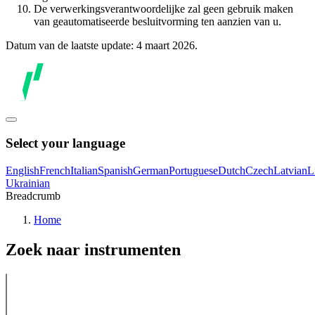
De verwerkingsverantwoordelijke zal geen gebruik maken
van geautomatiseerde besluitvorming ten aanzien van u.
Datum van de laatste update: 4 maart 2026.
Select your language
English
French
Italian
Spanish
German
Portuguese
Dutch
Czech
Latvian
L
Ukrainian
Breadcrumb
Home
Zoek naar instrumenten