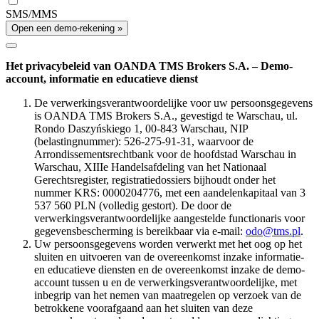
SMS/MMS
Open een demo-rekening »
Het privacybeleid van OANDA TMS Brokers S.A. – Demo-
account, informatie en educatieve dienst
De verwerkingsverantwoordelijke voor uw persoonsgegevens
is OANDA TMS Brokers S.A., gevestigd te Warschau, ul.
Rondo Daszyńskiego 1, 00-843 Warschau, NIP
(belastingnummer): 526-275-91-31, waarvoor de
Arrondissementsrechtbank voor de hoofdstad Warschau in
Warschau, XIIIe Handelsafdeling van het Nationaal
Gerechtsregister, registratiedossiers bijhoudt onder het
nummer KRS: 0000204776, met een aandelenkapitaal van 3
537 560 PLN (volledig gestort). De door de
verwerkingsverantwoordelijke aangestelde functionaris voor
gegevensbescherming is bereikbaar via e-mail:
odo@tms.pl
.
Uw persoonsgegevens worden verwerkt met het oog op het
sluiten en uitvoeren van de overeenkomst inzake informatie-
en educatieve diensten en de overeenkomst inzake de demo-
account tussen u en de verwerkingsverantwoordelijke, met
inbegrip van het nemen van maatregelen op verzoek van de
betrokkene voorafgaand aan het sluiten van deze