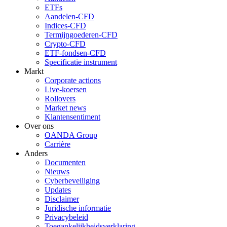
ETFs
Aandelen-CFD
Indices-CFD
Termijngoederen-CFD
Crypto-CFD
ETF-fondsen-CFD
Specificatie instrument
Markt
Corporate actions
Live-koersen
Rollovers
Market news
Klantensentiment
Over ons
OANDA Group
Carrière
Anders
Documenten
Nieuws
Cyberbeveiliging
Updates
Disclaimer
Juridische informatie
Privacybeleid
Toegankelijkheidsverklaring