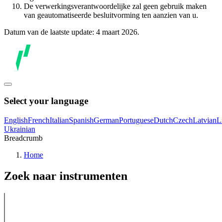
De verwerkingsverantwoordelijke zal geen gebruik maken
van geautomatiseerde besluitvorming ten aanzien van u.
Datum van de laatste update: 4 maart 2026.
Select your language
English
French
Italian
Spanish
German
Portuguese
Dutch
Czech
Latvian
L
Ukrainian
Breadcrumb
Home
Zoek naar instrumenten