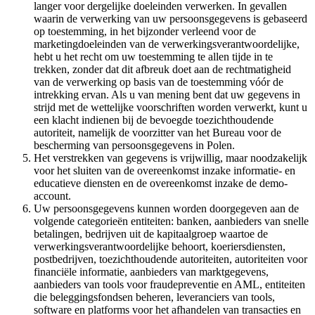
langer voor dergelijke doeleinden verwerken. In gevallen
waarin de verwerking van uw persoonsgegevens is gebaseerd
op toestemming, in het bijzonder verleend voor de
marketingdoeleinden van de verwerkingsverantwoordelijke,
hebt u het recht om uw toestemming te allen tijde in te
trekken, zonder dat dit afbreuk doet aan de rechtmatigheid
van de verwerking op basis van de toestemming vóór de
intrekking ervan. Als u van mening bent dat uw gegevens in
strijd met de wettelijke voorschriften worden verwerkt, kunt u
een klacht indienen bij de bevoegde toezichthoudende
autoriteit, namelijk de voorzitter van het Bureau voor de
bescherming van persoonsgegevens in Polen.
Het verstrekken van gegevens is vrijwillig, maar noodzakelijk
voor het sluiten van de overeenkomst inzake informatie- en
educatieve diensten en de overeenkomst inzake de demo-
account.
Uw persoonsgegevens kunnen worden doorgegeven aan de
volgende categorieën entiteiten: banken, aanbieders van snelle
betalingen, bedrijven uit de kapitaalgroep waartoe de
verwerkingsverantwoordelijke behoort, koeriersdiensten,
postbedrijven, toezichthoudende autoriteiten, autoriteiten voor
financiële informatie, aanbieders van marktgegevens,
aanbieders van tools voor fraudepreventie en AML, entiteiten
die beleggingsfondsen beheren, leveranciers van tools,
software en platforms voor het afhandelen van transacties en