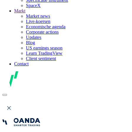
Specificatie instrument
SpaceX
Markt
Market news
Live-koersen
Economische agenda
Corporate actions
Updates
Blog
US earnings season
Learn TradingView
Client sentiment
Contact