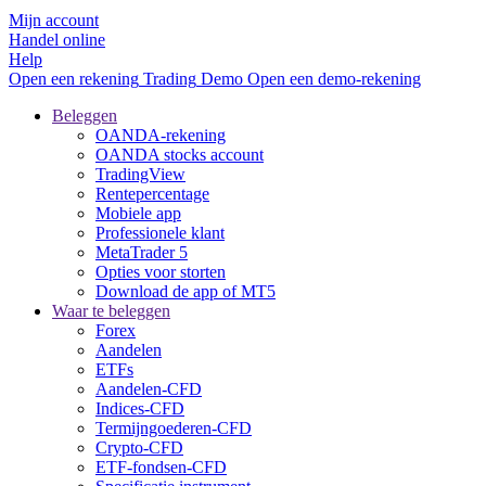
Mijn account
Handel online
Help
Open een rekening
Trading
Demo
Open een demo-rekening
Beleggen
OANDA-rekening
OANDA stocks account
TradingView
Rentepercentage
Mobiele app
Professionele klant
MetaTrader 5
Opties voor storten
Download de app of MT5
Waar te beleggen
Forex
Aandelen
ETFs
Aandelen-CFD
Indices-CFD
Termijngoederen-CFD
Crypto-CFD
ETF-fondsen-CFD