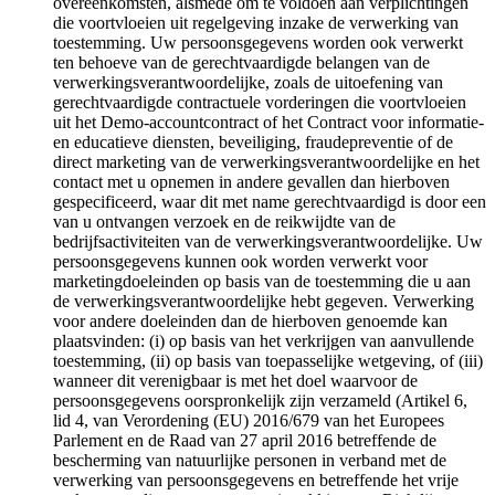
overeenkomsten, alsmede om te voldoen aan verplichtingen
die voortvloeien uit regelgeving inzake de verwerking van
toestemming. Uw persoonsgegevens worden ook verwerkt
ten behoeve van de gerechtvaardigde belangen van de
verwerkingsverantwoordelijke, zoals de uitoefening van
gerechtvaardigde contractuele vorderingen die voortvloeien
uit het Demo-accountcontract of het Contract voor informatie-
en educatieve diensten, beveiliging, fraudepreventie of de
direct marketing van de verwerkingsverantwoordelijke en het
contact met u opnemen in andere gevallen dan hierboven
gespecificeerd, waar dit met name gerechtvaardigd is door een
van u ontvangen verzoek en de reikwijdte van de
bedrijfsactiviteiten van de verwerkingsverantwoordelijke. Uw
persoonsgegevens kunnen ook worden verwerkt voor
marketingdoeleinden op basis van de toestemming die u aan
de verwerkingsverantwoordelijke hebt gegeven. Verwerking
voor andere doeleinden dan de hierboven genoemde kan
plaatsvinden: (i) op basis van het verkrijgen van aanvullende
toestemming, (ii) op basis van toepasselijke wetgeving, of (iii)
wanneer dit verenigbaar is met het doel waarvoor de
persoonsgegevens oorspronkelijk zijn verzameld (Artikel 6,
lid 4, van Verordening (EU) 2016/679 van het Europees
Parlement en de Raad van 27 april 2016 betreffende de
bescherming van natuurlijke personen in verband met de
verwerking van persoonsgegevens en betreffende het vrije