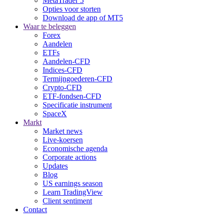
MetaTrader 5
Opties voor storten
Download de app of MT5
Waar te beleggen
Forex
Aandelen
ETFs
Aandelen-CFD
Indices-CFD
Termijngoederen-CFD
Crypto-CFD
ETF-fondsen-CFD
Specificatie instrument
SpaceX
Markt
Market news
Live-koersen
Economische agenda
Corporate actions
Updates
Blog
US earnings season
Learn TradingView
Client sentiment
Contact