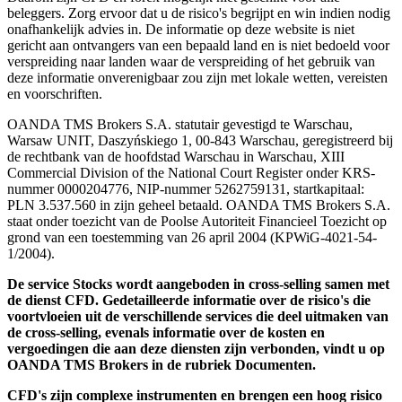
beleggers. Zorg ervoor dat u de risico's begrijpt en win indien nodig
onafhankelijk advies in. De informatie op deze website is niet
gericht aan ontvangers van een bepaald land en is niet bedoeld voor
verspreiding naar landen waar de verspreiding of het gebruik van
deze informatie onverenigbaar zou zijn met lokale wetten, vereisten
en voorschriften.
OANDA TMS Brokers S.A. statutair gevestigd te Warschau,
Warsaw UNIT, Daszyńskiego 1, 00-843 Warschau, geregistreerd bij
de rechtbank van de hoofdstad Warschau in Warschau, XIII
Commercial Division of the National Court Register onder KRS-
nummer 0000204776, NIP-nummer 5262759131, startkapitaal:
PLN 3.537.560 in zijn geheel betaald. OANDA TMS Brokers S.A.
staat onder toezicht van de Poolse Autoriteit Financieel Toezicht op
grond van een toestemming van 26 april 2004 (KPWiG-4021-54-
1/2004).
De service Stocks wordt aangeboden in cross-selling samen met
de dienst CFD. Gedetailleerde informatie over de risico's die
voortvloeien uit de verschillende services die deel uitmaken van
de cross-selling, evenals informatie over de kosten en
vergoedingen die aan deze diensten zijn verbonden, vindt u op
OANDA TMS Brokers in de rubriek Documenten.
CFD's zijn complexe instrumenten en brengen een hoog risico