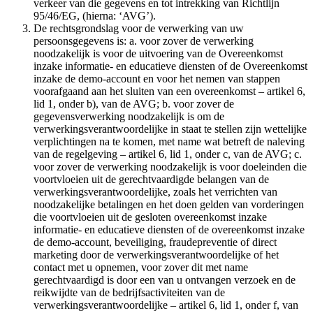
verkeer van die gegevens en tot intrekking van Richtlijn
95/46/EG, (hierna: ‘AVG’).
De rechtsgrondslag voor de verwerking van uw
persoonsgegevens is: a. voor zover de verwerking
noodzakelijk is voor de uitvoering van de Overeenkomst
inzake informatie- en educatieve diensten of de Overeenkomst
inzake de demo-account en voor het nemen van stappen
voorafgaand aan het sluiten van een overeenkomst – artikel 6,
lid 1, onder b), van de AVG; b. voor zover de
gegevensverwerking noodzakelijk is om de
verwerkingsverantwoordelijke in staat te stellen zijn wettelijke
verplichtingen na te komen, met name wat betreft de naleving
van de regelgeving – artikel 6, lid 1, onder c, van de AVG; c.
voor zover de verwerking noodzakelijk is voor doeleinden die
voortvloeien uit de gerechtvaardigde belangen van de
verwerkingsverantwoordelijke, zoals het verrichten van
noodzakelijke betalingen en het doen gelden van vorderingen
die voortvloeien uit de gesloten overeenkomst inzake
informatie- en educatieve diensten of de overeenkomst inzake
de demo-account, beveiliging, fraudepreventie of direct
marketing door de verwerkingsverantwoordelijke of het
contact met u opnemen, voor zover dit met name
gerechtvaardigd is door een van u ontvangen verzoek en de
reikwijdte van de bedrijfsactiviteiten van de
verwerkingsverantwoordelijke – artikel 6, lid 1, onder f, van