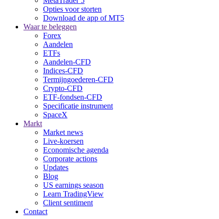
MetaTrader 5
Opties voor storten
Download de app of MT5
Waar te beleggen
Forex
Aandelen
ETFs
Aandelen-CFD
Indices-CFD
Termijngoederen-CFD
Crypto-CFD
ETF-fondsen-CFD
Specificatie instrument
SpaceX
Markt
Market news
Live-koersen
Economische agenda
Corporate actions
Updates
Blog
US earnings season
Learn TradingView
Client sentiment
Contact