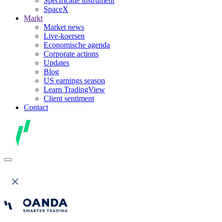
Specificatie instrument
SpaceX
Markt
Market news
Live-koersen
Economische agenda
Corporate actions
Updates
Blog
US earnings season
Learn TradingView
Client sentiment
Contact