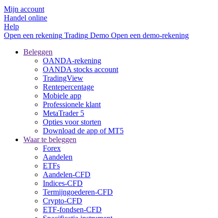
Mijn account
Handel online
Help
Open een rekening
Trading
Demo
Open een demo-rekening
Beleggen
OANDA-rekening
OANDA stocks account
TradingView
Rentepercentage
Mobiele app
Professionele klant
MetaTrader 5
Opties voor storten
Download de app of MT5
Waar te beleggen
Forex
Aandelen
ETFs
Aandelen-CFD
Indices-CFD
Termijngoederen-CFD
Crypto-CFD
ETF-fondsen-CFD