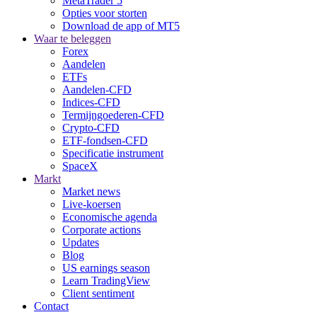
MetaTrader 5
Opties voor storten
Download de app of MT5
Waar te beleggen
Forex
Aandelen
ETFs
Aandelen-CFD
Indices-CFD
Termijngoederen-CFD
Crypto-CFD
ETF-fondsen-CFD
Specificatie instrument
SpaceX
Markt
Market news
Live-koersen
Economische agenda
Corporate actions
Updates
Blog
US earnings season
Learn TradingView
Client sentiment
Contact