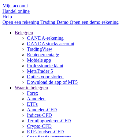
Mijn account
Handel online
Help
Open een rekening
Trading
Demo
Open een demo-rekening
Beleggen
OANDA-rekening
OANDA stocks account
TradingView
Rentepercentage
Mobiele app
Professionele klant
MetaTrader 5
Opties voor storten
Download de app of MT5
Waar te beleggen
Forex
Aandelen
ETFs
Aandelen-CFD
Indices-CFD
Termijngoederen-CFD
Crypto-CFD
ETF-fondsen-CFD