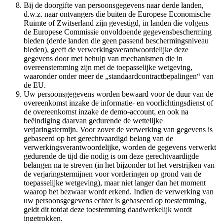
Bij de doorgifte van persoonsgegevens naar derde landen,
d.w.z. naar ontvangers die buiten de Europese Economische
Ruimte of Zwitserland zijn gevestigd, in landen die volgens
de Europese Commissie onvoldoende gegevensbescherming
bieden (derde landen die geen passend beschermingsniveau
bieden), geeft de verwerkingsverantwoordelijke deze
gegevens door met behulp van mechanismen die in
overeenstemming zijn met de toepasselijke wetgeving,
waaronder onder meer de „standaardcontractbepalingen“ van
de EU.
Uw persoonsgegevens worden bewaard voor de duur van de
overeenkomst inzake de informatie- en voorlichtingsdienst of
de overeenkomst inzake de demo-account, en ook na
beëindiging daarvan gedurende de wettelijke
verjaringstermijn. Voor zover de verwerking van gegevens is
gebaseerd op het gerechtvaardigd belang van de
verwerkingsverantwoordelijke, worden de gegevens verwerkt
gedurende de tijd die nodig is om deze gerechtvaardigde
belangen na te streven (in het bijzonder tot het verstrijken van
de verjaringstermijnen voor vorderingen op grond van de
toepasselijke wetgeving), maar niet langer dan het moment
waarop het bezwaar wordt erkend. Indien de verwerking van
uw persoonsgegevens echter is gebaseerd op toestemming,
geldt dit totdat deze toestemming daadwerkelijk wordt
ingetrokken.