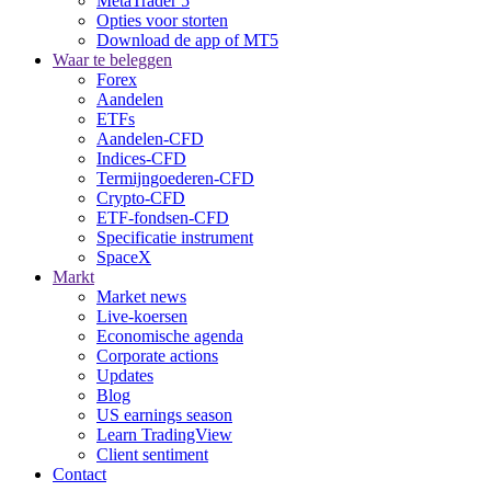
MetaTrader 5
Opties voor storten
Download de app of MT5
Waar te beleggen
Forex
Aandelen
ETFs
Aandelen-CFD
Indices-CFD
Termijngoederen-CFD
Crypto-CFD
ETF-fondsen-CFD
Specificatie instrument
SpaceX
Markt
Market news
Live-koersen
Economische agenda
Corporate actions
Updates
Blog
US earnings season
Learn TradingView
Client sentiment
Contact