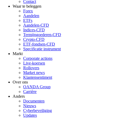
Contact
Waar te beleggen
Forex
Aandelen
ETFs
Aandelen-CFD
Indices-CFD
Termijngoederen-CFD
Crypto-CFD
ETF-fondsen-CFD
Specificatie instrument
Markt
Corporate actions
Live-koersen
Rollovers
Market news
Klantensentiment
Over ons
OANDA Group
Carrière
Anders
Documenten
Nieuws
Cyberbeveiliging
Updates