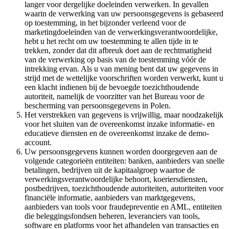
langer voor dergelijke doeleinden verwerken. In gevallen
waarin de verwerking van uw persoonsgegevens is gebaseerd
op toestemming, in het bijzonder verleend voor de
marketingdoeleinden van de verwerkingsverantwoordelijke,
hebt u het recht om uw toestemming te allen tijde in te
trekken, zonder dat dit afbreuk doet aan de rechtmatigheid
van de verwerking op basis van de toestemming vóór de
intrekking ervan. Als u van mening bent dat uw gegevens in
strijd met de wettelijke voorschriften worden verwerkt, kunt u
een klacht indienen bij de bevoegde toezichthoudende
autoriteit, namelijk de voorzitter van het Bureau voor de
bescherming van persoonsgegevens in Polen.
Het verstrekken van gegevens is vrijwillig, maar noodzakelijk
voor het sluiten van de overeenkomst inzake informatie- en
educatieve diensten en de overeenkomst inzake de demo-
account.
Uw persoonsgegevens kunnen worden doorgegeven aan de
volgende categorieën entiteiten: banken, aanbieders van snelle
betalingen, bedrijven uit de kapitaalgroep waartoe de
verwerkingsverantwoordelijke behoort, koeriersdiensten,
postbedrijven, toezichthoudende autoriteiten, autoriteiten voor
financiële informatie, aanbieders van marktgegevens,
aanbieders van tools voor fraudepreventie en AML, entiteiten
die beleggingsfondsen beheren, leveranciers van tools,
software en platforms voor het afhandelen van transacties en