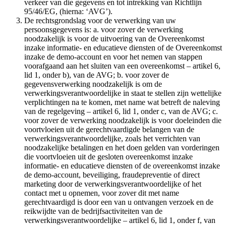
verkeer van die gegevens en tot intrekking van Richtlijn
95/46/EG, (hierna: ‘AVG’).
De rechtsgrondslag voor de verwerking van uw
persoonsgegevens is: a. voor zover de verwerking
noodzakelijk is voor de uitvoering van de Overeenkomst
inzake informatie- en educatieve diensten of de Overeenkomst
inzake de demo-account en voor het nemen van stappen
voorafgaand aan het sluiten van een overeenkomst – artikel 6,
lid 1, onder b), van de AVG; b. voor zover de
gegevensverwerking noodzakelijk is om de
verwerkingsverantwoordelijke in staat te stellen zijn wettelijke
verplichtingen na te komen, met name wat betreft de naleving
van de regelgeving – artikel 6, lid 1, onder c, van de AVG; c.
voor zover de verwerking noodzakelijk is voor doeleinden die
voortvloeien uit de gerechtvaardigde belangen van de
verwerkingsverantwoordelijke, zoals het verrichten van
noodzakelijke betalingen en het doen gelden van vorderingen
die voortvloeien uit de gesloten overeenkomst inzake
informatie- en educatieve diensten of de overeenkomst inzake
de demo-account, beveiliging, fraudepreventie of direct
marketing door de verwerkingsverantwoordelijke of het
contact met u opnemen, voor zover dit met name
gerechtvaardigd is door een van u ontvangen verzoek en de
reikwijdte van de bedrijfsactiviteiten van de
verwerkingsverantwoordelijke – artikel 6, lid 1, onder f, van