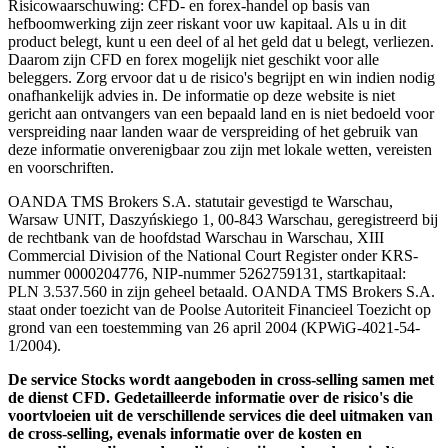
Risicowaarschuwing: CFD- en forex-handel op basis van
hefboomwerking zijn zeer riskant voor uw kapitaal. Als u in dit
product belegt, kunt u een deel of al het geld dat u belegt, verliezen.
Daarom zijn CFD en forex mogelijk niet geschikt voor alle
beleggers. Zorg ervoor dat u de risico's begrijpt en win indien nodig
onafhankelijk advies in. De informatie op deze website is niet
gericht aan ontvangers van een bepaald land en is niet bedoeld voor
verspreiding naar landen waar de verspreiding of het gebruik van
deze informatie onverenigbaar zou zijn met lokale wetten, vereisten
en voorschriften.
OANDA TMS Brokers S.A. statutair gevestigd te Warschau,
Warsaw UNIT, Daszyńskiego 1, 00-843 Warschau, geregistreerd bij
de rechtbank van de hoofdstad Warschau in Warschau, XIII
Commercial Division of the National Court Register onder KRS-
nummer 0000204776, NIP-nummer 5262759131, startkapitaal:
PLN 3.537.560 in zijn geheel betaald. OANDA TMS Brokers S.A.
staat onder toezicht van de Poolse Autoriteit Financieel Toezicht op
grond van een toestemming van 26 april 2004 (KPWiG-4021-54-
1/2004).
De service Stocks wordt aangeboden in cross-selling samen met
de dienst CFD. Gedetailleerde informatie over de risico's die
voortvloeien uit de verschillende services die deel uitmaken van
de cross-selling, evenals informatie over de kosten en