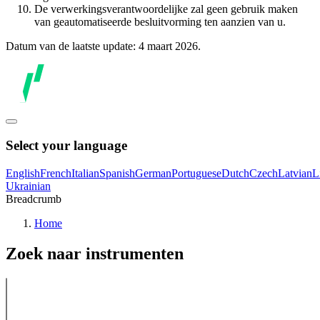
De verwerkingsverantwoordelijke zal geen gebruik maken
van geautomatiseerde besluitvorming ten aanzien van u.
Datum van de laatste update: 4 maart 2026.
Select your language
English
French
Italian
Spanish
German
Portuguese
Dutch
Czech
Latvian
L
Ukrainian
Breadcrumb
Home
Zoek naar instrumenten