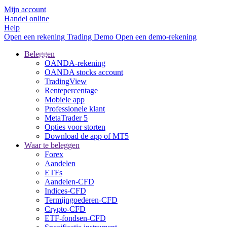
Mijn account
Handel online
Help
Open een rekening
Trading
Demo
Open een demo-rekening
Beleggen
OANDA-rekening
OANDA stocks account
TradingView
Rentepercentage
Mobiele app
Professionele klant
MetaTrader 5
Opties voor storten
Download de app of MT5
Waar te beleggen
Forex
Aandelen
ETFs
Aandelen-CFD
Indices-CFD
Termijngoederen-CFD
Crypto-CFD
ETF-fondsen-CFD