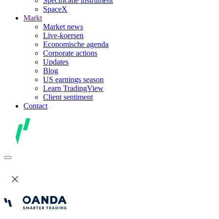
Specificatie instrument
SpaceX
Markt
Market news
Live-koersen
Economische agenda
Corporate actions
Updates
Blog
US earnings season
Learn TradingView
Client sentiment
Contact