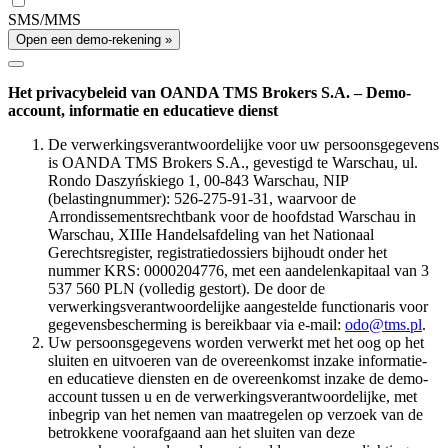
SMS/MMS
Open een demo-rekening »
Het privacybeleid van OANDA TMS Brokers S.A. – Demo-
account, informatie en educatieve dienst
De verwerkingsverantwoordelijke voor uw persoonsgegevens
is OANDA TMS Brokers S.A., gevestigd te Warschau, ul.
Rondo Daszyńskiego 1, 00-843 Warschau, NIP
(belastingnummer): 526-275-91-31, waarvoor de
Arrondissementsrechtbank voor de hoofdstad Warschau in
Warschau, XIIIe Handelsafdeling van het Nationaal
Gerechtsregister, registratiedossiers bijhoudt onder het
nummer KRS: 0000204776, met een aandelenkapitaal van 3
537 560 PLN (volledig gestort). De door de
verwerkingsverantwoordelijke aangestelde functionaris voor
gegevensbescherming is bereikbaar via e-mail:
odo@tms.pl
.
Uw persoonsgegevens worden verwerkt met het oog op het
sluiten en uitvoeren van de overeenkomst inzake informatie-
en educatieve diensten en de overeenkomst inzake de demo-
account tussen u en de verwerkingsverantwoordelijke, met
inbegrip van het nemen van maatregelen op verzoek van de
betrokkene voorafgaand aan het sluiten van deze