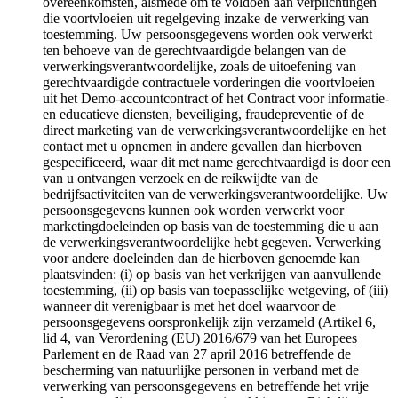
overeenkomsten, alsmede om te voldoen aan verplichtingen
die voortvloeien uit regelgeving inzake de verwerking van
toestemming. Uw persoonsgegevens worden ook verwerkt
ten behoeve van de gerechtvaardigde belangen van de
verwerkingsverantwoordelijke, zoals de uitoefening van
gerechtvaardigde contractuele vorderingen die voortvloeien
uit het Demo-accountcontract of het Contract voor informatie-
en educatieve diensten, beveiliging, fraudepreventie of de
direct marketing van de verwerkingsverantwoordelijke en het
contact met u opnemen in andere gevallen dan hierboven
gespecificeerd, waar dit met name gerechtvaardigd is door een
van u ontvangen verzoek en de reikwijdte van de
bedrijfsactiviteiten van de verwerkingsverantwoordelijke. Uw
persoonsgegevens kunnen ook worden verwerkt voor
marketingdoeleinden op basis van de toestemming die u aan
de verwerkingsverantwoordelijke hebt gegeven. Verwerking
voor andere doeleinden dan de hierboven genoemde kan
plaatsvinden: (i) op basis van het verkrijgen van aanvullende
toestemming, (ii) op basis van toepasselijke wetgeving, of (iii)
wanneer dit verenigbaar is met het doel waarvoor de
persoonsgegevens oorspronkelijk zijn verzameld (Artikel 6,
lid 4, van Verordening (EU) 2016/679 van het Europees
Parlement en de Raad van 27 april 2016 betreffende de
bescherming van natuurlijke personen in verband met de
verwerking van persoonsgegevens en betreffende het vrije