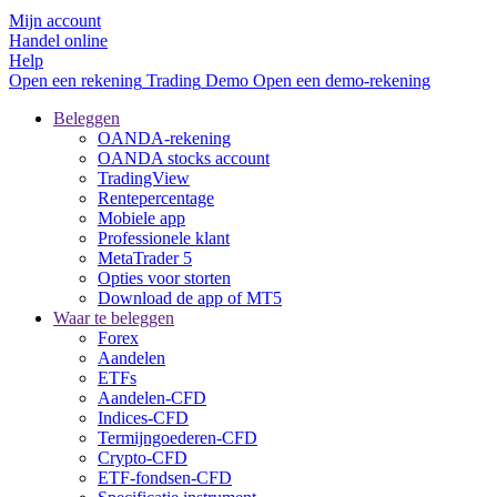
Mijn account
Handel online
Help
Open een rekening
Trading
Demo
Open een demo-rekening
Beleggen
OANDA-rekening
OANDA stocks account
TradingView
Rentepercentage
Mobiele app
Professionele klant
MetaTrader 5
Opties voor storten
Download de app of MT5
Waar te beleggen
Forex
Aandelen
ETFs
Aandelen-CFD
Indices-CFD
Termijngoederen-CFD
Crypto-CFD
ETF-fondsen-CFD