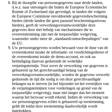
Bij de doorgifte van persoonsgegevens naar derde landen,
d.w.z. naar ontvangers die buiten de Europese Economische
Ruimte of Zwitserland zijn gevestigd, in landen die volgens
de Europese Commissie onvoldoende gegevensbescherming
bieden (derde landen die geen passend beschermingsniveau
bieden), geeft de verwerkingsverantwoordelijke deze
gegevens door met behulp van mechanismen die in
overeenstemming zijn met de toepasselijke wetgeving,
waaronder onder meer de „standaardcontractbepalingen“ van
de EU.
Uw persoonsgegevens worden bewaard voor de duur van de
overeenkomst inzake de informatie- en voorlichtingsdienst of
de overeenkomst inzake de demo-account, en ook na
beëindiging daarvan gedurende de wettelijke
verjaringstermijn. Voor zover de verwerking van gegevens is
gebaseerd op het gerechtvaardigd belang van de
verwerkingsverantwoordelijke, worden de gegevens verwerkt
gedurende de tijd die nodig is om deze gerechtvaardigde
belangen na te streven (in het bijzonder tot het verstrijken van
de verjaringstermijnen voor vorderingen op grond van de
toepasselijke wetgeving), maar niet langer dan het moment
waarop het bezwaar wordt erkend. Indien de verwerking van
uw persoonsgegevens echter is gebaseerd op toestemming,
geldt dit totdat deze toestemming daadwerkelijk wordt
ingetrokken.