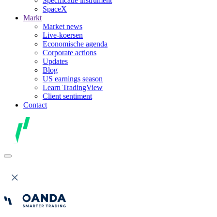
Specificatie instrument
SpaceX
Markt
Market news
Live-koersen
Economische agenda
Corporate actions
Updates
Blog
US earnings season
Learn TradingView
Client sentiment
Contact