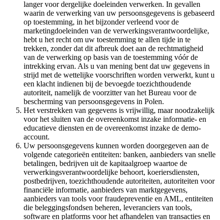
langer voor dergelijke doeleinden verwerken. In gevallen
waarin de verwerking van uw persoonsgegevens is gebaseerd
op toestemming, in het bijzonder verleend voor de
marketingdoeleinden van de verwerkingsverantwoordelijke,
hebt u het recht om uw toestemming te allen tijde in te
trekken, zonder dat dit afbreuk doet aan de rechtmatigheid
van de verwerking op basis van de toestemming vóór de
intrekking ervan. Als u van mening bent dat uw gegevens in
strijd met de wettelijke voorschriften worden verwerkt, kunt u
een klacht indienen bij de bevoegde toezichthoudende
autoriteit, namelijk de voorzitter van het Bureau voor de
bescherming van persoonsgegevens in Polen.
Het verstrekken van gegevens is vrijwillig, maar noodzakelijk
voor het sluiten van de overeenkomst inzake informatie- en
educatieve diensten en de overeenkomst inzake de demo-
account.
Uw persoonsgegevens kunnen worden doorgegeven aan de
volgende categorieën entiteiten: banken, aanbieders van snelle
betalingen, bedrijven uit de kapitaalgroep waartoe de
verwerkingsverantwoordelijke behoort, koeriersdiensten,
postbedrijven, toezichthoudende autoriteiten, autoriteiten voor
financiële informatie, aanbieders van marktgegevens,
aanbieders van tools voor fraudepreventie en AML, entiteiten
die beleggingsfondsen beheren, leveranciers van tools,
software en platforms voor het afhandelen van transacties en