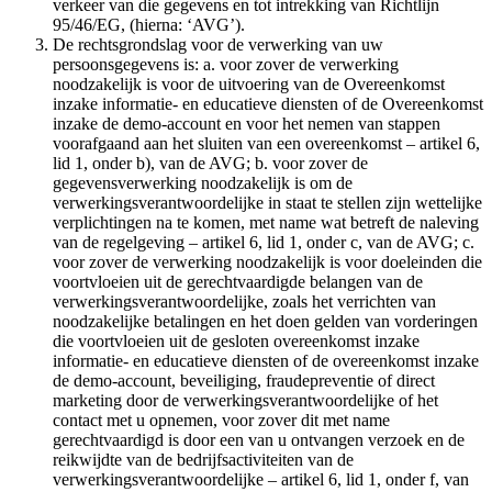
verkeer van die gegevens en tot intrekking van Richtlijn
95/46/EG, (hierna: ‘AVG’).
De rechtsgrondslag voor de verwerking van uw
persoonsgegevens is: a. voor zover de verwerking
noodzakelijk is voor de uitvoering van de Overeenkomst
inzake informatie- en educatieve diensten of de Overeenkomst
inzake de demo-account en voor het nemen van stappen
voorafgaand aan het sluiten van een overeenkomst – artikel 6,
lid 1, onder b), van de AVG; b. voor zover de
gegevensverwerking noodzakelijk is om de
verwerkingsverantwoordelijke in staat te stellen zijn wettelijke
verplichtingen na te komen, met name wat betreft de naleving
van de regelgeving – artikel 6, lid 1, onder c, van de AVG; c.
voor zover de verwerking noodzakelijk is voor doeleinden die
voortvloeien uit de gerechtvaardigde belangen van de
verwerkingsverantwoordelijke, zoals het verrichten van
noodzakelijke betalingen en het doen gelden van vorderingen
die voortvloeien uit de gesloten overeenkomst inzake
informatie- en educatieve diensten of de overeenkomst inzake
de demo-account, beveiliging, fraudepreventie of direct
marketing door de verwerkingsverantwoordelijke of het
contact met u opnemen, voor zover dit met name
gerechtvaardigd is door een van u ontvangen verzoek en de
reikwijdte van de bedrijfsactiviteiten van de
verwerkingsverantwoordelijke – artikel 6, lid 1, onder f, van