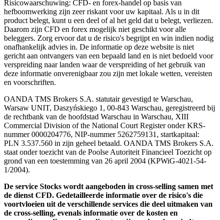
Risicowaarschuwing: CFD- en forex-handel op basis van
hefboomwerking zijn zeer riskant voor uw kapitaal. Als u in dit
product belegt, kunt u een deel of al het geld dat u belegt, verliezen.
Daarom zijn CFD en forex mogelijk niet geschikt voor alle
beleggers. Zorg ervoor dat u de risico's begrijpt en win indien nodig
onafhankelijk advies in. De informatie op deze website is niet
gericht aan ontvangers van een bepaald land en is niet bedoeld voor
verspreiding naar landen waar de verspreiding of het gebruik van
deze informatie onverenigbaar zou zijn met lokale wetten, vereisten
en voorschriften.
OANDA TMS Brokers S.A. statutair gevestigd te Warschau,
Warsaw UNIT, Daszyńskiego 1, 00-843 Warschau, geregistreerd bij
de rechtbank van de hoofdstad Warschau in Warschau, XIII
Commercial Division of the National Court Register onder KRS-
nummer 0000204776, NIP-nummer 5262759131, startkapitaal:
PLN 3.537.560 in zijn geheel betaald. OANDA TMS Brokers S.A.
staat onder toezicht van de Poolse Autoriteit Financieel Toezicht op
grond van een toestemming van 26 april 2004 (KPWiG-4021-54-
1/2004).
De service Stocks wordt aangeboden in cross-selling samen met
de dienst CFD. Gedetailleerde informatie over de risico's die
voortvloeien uit de verschillende services die deel uitmaken van
de cross-selling, evenals informatie over de kosten en