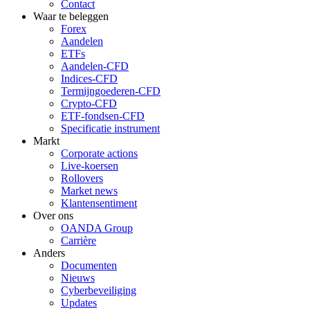
Contact
Waar te beleggen
Forex
Aandelen
ETFs
Aandelen-CFD
Indices-CFD
Termijngoederen-CFD
Crypto-CFD
ETF-fondsen-CFD
Specificatie instrument
Markt
Corporate actions
Live-koersen
Rollovers
Market news
Klantensentiment
Over ons
OANDA Group
Carrière
Anders
Documenten
Nieuws
Cyberbeveiliging
Updates