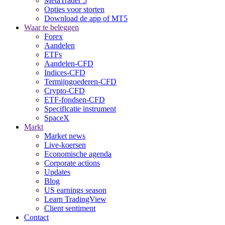
MetaTrader 5
Opties voor storten
Download de app of MT5
Waar te beleggen
Forex
Aandelen
ETFs
Aandelen-CFD
Indices-CFD
Termijngoederen-CFD
Crypto-CFD
ETF-fondsen-CFD
Specificatie instrument
SpaceX
Markt
Market news
Live-koersen
Economische agenda
Corporate actions
Updates
Blog
US earnings season
Learn TradingView
Client sentiment
Contact