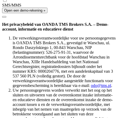
SMS/MMS
Open een demo-rekening »
Het privacybeleid van OANDA TMS Brokers S.A. – Demo-
account, informatie en educatieve dienst
De verwerkingsverantwoordelijke voor uw persoonsgegevens
is OANDA TMS Brokers S.A., gevestigd te Warschau, ul.
Rondo Daszyńskiego 1, 00-843 Warschau, NIP
(belastingnummer): 526-275-91-31, waarvoor de
Arrondissementsrechtbank voor de hoofdstad Warschau in
Warschau, XIIIe Handelsafdeling van het Nationaal
Gerechtsregister, registratiedossiers bijhoudt onder het
nummer KRS: 0000204776, met een aandelenkapitaal van 3
537 560 PLN (volledig gestort). De door de
verwerkingsverantwoordelijke aangestelde functionaris voor
gegevensbescherming is bereikbaar via e-mail:
odo@tms.pl
.
Uw persoonsgegevens worden verwerkt met het oog op het
sluiten en uitvoeren van de overeenkomst inzake informatie-
en educatieve diensten en de overeenkomst inzake de demo-
account tussen u en de verwerkingsverantwoordelijke, met
inbegrip van het nemen van maatregelen op verzoek van de
betrokkene voorafgaand aan het sluiten van deze