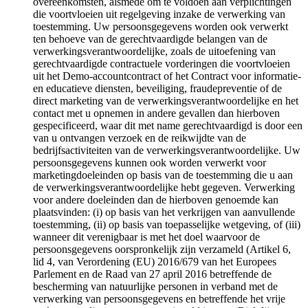
overeenkomsten, alsmede om te voldoen aan verplichtingen
die voortvloeien uit regelgeving inzake de verwerking van
toestemming. Uw persoonsgegevens worden ook verwerkt
ten behoeve van de gerechtvaardigde belangen van de
verwerkingsverantwoordelijke, zoals de uitoefening van
gerechtvaardigde contractuele vorderingen die voortvloeien
uit het Demo-accountcontract of het Contract voor informatie-
en educatieve diensten, beveiliging, fraudepreventie of de
direct marketing van de verwerkingsverantwoordelijke en het
contact met u opnemen in andere gevallen dan hierboven
gespecificeerd, waar dit met name gerechtvaardigd is door een
van u ontvangen verzoek en de reikwijdte van de
bedrijfsactiviteiten van de verwerkingsverantwoordelijke. Uw
persoonsgegevens kunnen ook worden verwerkt voor
marketingdoeleinden op basis van de toestemming die u aan
de verwerkingsverantwoordelijke hebt gegeven. Verwerking
voor andere doeleinden dan de hierboven genoemde kan
plaatsvinden: (i) op basis van het verkrijgen van aanvullende
toestemming, (ii) op basis van toepasselijke wetgeving, of (iii)
wanneer dit verenigbaar is met het doel waarvoor de
persoonsgegevens oorspronkelijk zijn verzameld (Artikel 6,
lid 4, van Verordening (EU) 2016/679 van het Europees
Parlement en de Raad van 27 april 2016 betreffende de
bescherming van natuurlijke personen in verband met de
verwerking van persoonsgegevens en betreffende het vrije