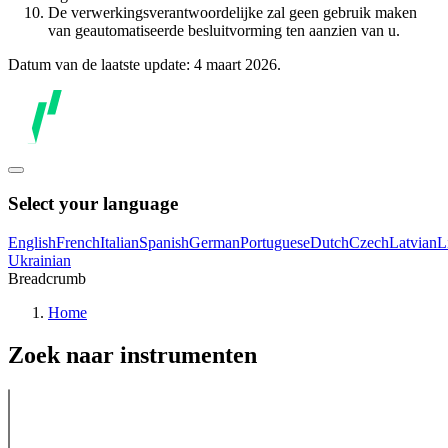
De verwerkingsverantwoordelijke zal geen gebruik maken
van geautomatiseerde besluitvorming ten aanzien van u.
Datum van de laatste update: 4 maart 2026.
Select your language
English
French
Italian
Spanish
German
Portuguese
Dutch
Czech
Latvian
L
Ukrainian
Breadcrumb
Home
Zoek naar instrumenten