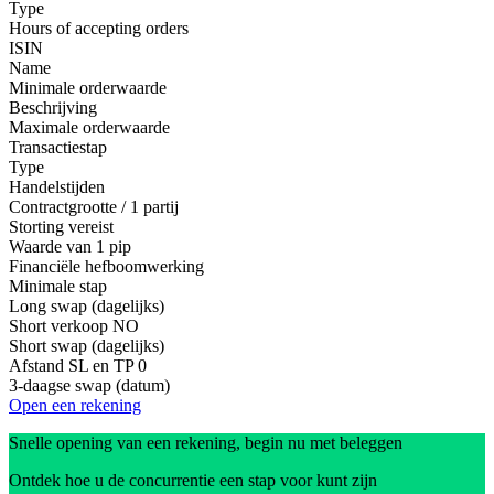
Type
Hours of accepting orders
ISIN
Name
Minimale orderwaarde
Beschrijving
Maximale orderwaarde
Transactiestap
Type
Handelstijden
Contractgrootte / 1 partij
Storting vereist
Waarde van 1 pip
Financiële hefboomwerking
Minimale stap
Long swap (dagelijks)
Short verkoop
NO
Short swap (dagelijks)
Afstand SL en TP
0
3-daagse swap (datum)
Open een rekening
Snelle opening van een rekening, begin nu met beleggen
Ontdek hoe u de concurrentie een stap voor kunt zijn