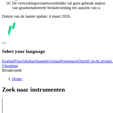
De verwerkingsverantwoordelijke zal geen gebruik maken
van geautomatiseerde besluitvorming ten aanzien van u.
Datum van de laatste update: 4 maart 2026.
Select your language
English
French
Italian
Spanish
German
Portuguese
Dutch
Czech
Latvian
L
Ukrainian
Breadcrumb
Home
Zoek naar instrumenten