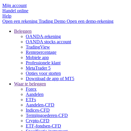
Mijn account
Handel online
Help
Open een rekening
Trading
Demo
Open een demo-rekening
Beleggen
OANDA-rekening
OANDA stocks account
TradingView
Rentepercentage
Mobiele app
Professionele klant
MetaTrader 5
Opties voor storten
Download de app of MT5
Waar te beleggen
Forex
Aandelen
ETFs
Aandelen-CFD
Indices-CFD
Termijngoederen-CFD
Crypto-CFD
ETF-fondsen-CFD