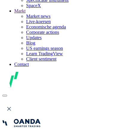
Specificatie instrument
SpaceX
Markt
Market news
Live-koersen
Economische agenda
Corporate actions
Updates
Blog
US earnings season
Learn TradingView
Client sentiment
Contact