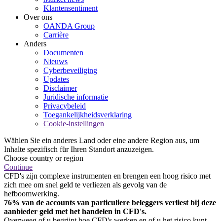
Klantensentiment
Over ons
OANDA Group
Carrière
Anders
Documenten
Nieuws
Cyberbeveiliging
Updates
Disclaimer
Juridische informatie
Privacybeleid
Toegankelijkheidsverklaring
Cookie-instellingen
Wählen Sie ein anderes Land oder eine andere Region aus, um
Inhalte spezifisch für Ihren Standort anzuzeigen.
Choose country or region
Continue
CFD's zijn complexe instrumenten en brengen een hoog risico met
zich mee om snel geld te verliezen als gevolg van de
hefboomwerking.
76% van de accounts van particuliere beleggers verliest bij deze
aanbieder geld met het handelen in CFD's.
Overweeg of u begrijpt hoe CFD's werken en of u het risico kunt