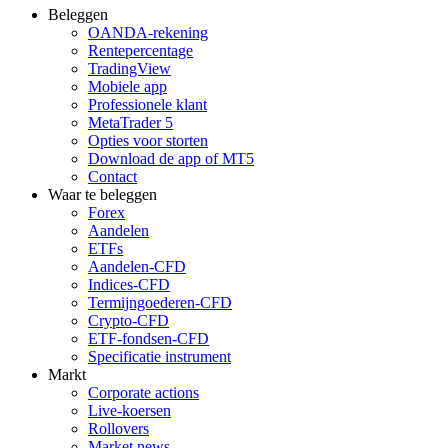
Beleggen
OANDA-rekening
Rentepercentage
TradingView
Mobiele app
Professionele klant
MetaTrader 5
Opties voor storten
Download de app of MT5
Contact
Waar te beleggen
Forex
Aandelen
ETFs
Aandelen-CFD
Indices-CFD
Termijngoederen-CFD
Crypto-CFD
ETF-fondsen-CFD
Specificatie instrument
Markt
Corporate actions
Live-koersen
Rollovers
Market news