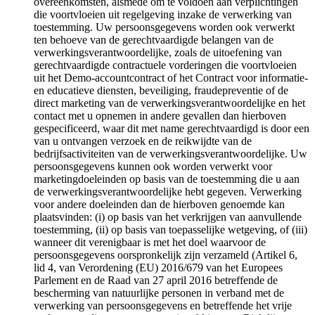
overeenkomsten, alsmede om te voldoen aan verplichtingen
die voortvloeien uit regelgeving inzake de verwerking van
toestemming. Uw persoonsgegevens worden ook verwerkt
ten behoeve van de gerechtvaardigde belangen van de
verwerkingsverantwoordelijke, zoals de uitoefening van
gerechtvaardigde contractuele vorderingen die voortvloeien
uit het Demo-accountcontract of het Contract voor informatie-
en educatieve diensten, beveiliging, fraudepreventie of de
direct marketing van de verwerkingsverantwoordelijke en het
contact met u opnemen in andere gevallen dan hierboven
gespecificeerd, waar dit met name gerechtvaardigd is door een
van u ontvangen verzoek en de reikwijdte van de
bedrijfsactiviteiten van de verwerkingsverantwoordelijke. Uw
persoonsgegevens kunnen ook worden verwerkt voor
marketingdoeleinden op basis van de toestemming die u aan
de verwerkingsverantwoordelijke hebt gegeven. Verwerking
voor andere doeleinden dan de hierboven genoemde kan
plaatsvinden: (i) op basis van het verkrijgen van aanvullende
toestemming, (ii) op basis van toepasselijke wetgeving, of (iii)
wanneer dit verenigbaar is met het doel waarvoor de
persoonsgegevens oorspronkelijk zijn verzameld (Artikel 6,
lid 4, van Verordening (EU) 2016/679 van het Europees
Parlement en de Raad van 27 april 2016 betreffende de
bescherming van natuurlijke personen in verband met de
verwerking van persoonsgegevens en betreffende het vrije