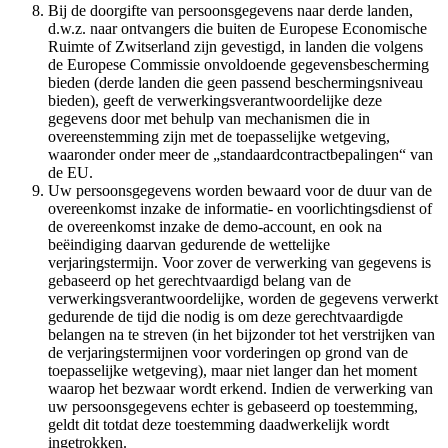
Bij de doorgifte van persoonsgegevens naar derde landen,
d.w.z. naar ontvangers die buiten de Europese Economische
Ruimte of Zwitserland zijn gevestigd, in landen die volgens
de Europese Commissie onvoldoende gegevensbescherming
bieden (derde landen die geen passend beschermingsniveau
bieden), geeft de verwerkingsverantwoordelijke deze
gegevens door met behulp van mechanismen die in
overeenstemming zijn met de toepasselijke wetgeving,
waaronder onder meer de „standaardcontractbepalingen“ van
de EU.
Uw persoonsgegevens worden bewaard voor de duur van de
overeenkomst inzake de informatie- en voorlichtingsdienst of
de overeenkomst inzake de demo-account, en ook na
beëindiging daarvan gedurende de wettelijke
verjaringstermijn. Voor zover de verwerking van gegevens is
gebaseerd op het gerechtvaardigd belang van de
verwerkingsverantwoordelijke, worden de gegevens verwerkt
gedurende de tijd die nodig is om deze gerechtvaardigde
belangen na te streven (in het bijzonder tot het verstrijken van
de verjaringstermijnen voor vorderingen op grond van de
toepasselijke wetgeving), maar niet langer dan het moment
waarop het bezwaar wordt erkend. Indien de verwerking van
uw persoonsgegevens echter is gebaseerd op toestemming,
geldt dit totdat deze toestemming daadwerkelijk wordt
ingetrokken.