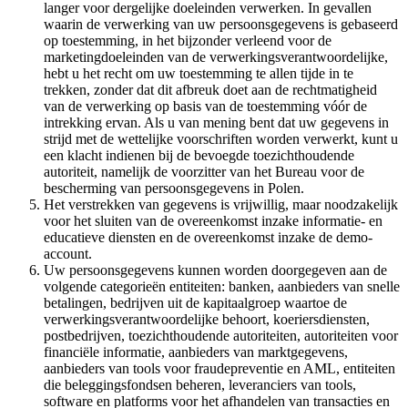
langer voor dergelijke doeleinden verwerken. In gevallen
waarin de verwerking van uw persoonsgegevens is gebaseerd
op toestemming, in het bijzonder verleend voor de
marketingdoeleinden van de verwerkingsverantwoordelijke,
hebt u het recht om uw toestemming te allen tijde in te
trekken, zonder dat dit afbreuk doet aan de rechtmatigheid
van de verwerking op basis van de toestemming vóór de
intrekking ervan. Als u van mening bent dat uw gegevens in
strijd met de wettelijke voorschriften worden verwerkt, kunt u
een klacht indienen bij de bevoegde toezichthoudende
autoriteit, namelijk de voorzitter van het Bureau voor de
bescherming van persoonsgegevens in Polen.
Het verstrekken van gegevens is vrijwillig, maar noodzakelijk
voor het sluiten van de overeenkomst inzake informatie- en
educatieve diensten en de overeenkomst inzake de demo-
account.
Uw persoonsgegevens kunnen worden doorgegeven aan de
volgende categorieën entiteiten: banken, aanbieders van snelle
betalingen, bedrijven uit de kapitaalgroep waartoe de
verwerkingsverantwoordelijke behoort, koeriersdiensten,
postbedrijven, toezichthoudende autoriteiten, autoriteiten voor
financiële informatie, aanbieders van marktgegevens,
aanbieders van tools voor fraudepreventie en AML, entiteiten
die beleggingsfondsen beheren, leveranciers van tools,
software en platforms voor het afhandelen van transacties en