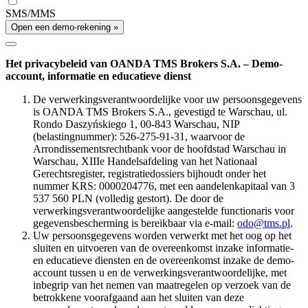
SMS/MMS
Open een demo-rekening »
Het privacybeleid van OANDA TMS Brokers S.A. – Demo-
account, informatie en educatieve dienst
De verwerkingsverantwoordelijke voor uw persoonsgegevens
is OANDA TMS Brokers S.A., gevestigd te Warschau, ul.
Rondo Daszyńskiego 1, 00-843 Warschau, NIP
(belastingnummer): 526-275-91-31, waarvoor de
Arrondissementsrechtbank voor de hoofdstad Warschau in
Warschau, XIIIe Handelsafdeling van het Nationaal
Gerechtsregister, registratiedossiers bijhoudt onder het
nummer KRS: 0000204776, met een aandelenkapitaal van 3
537 560 PLN (volledig gestort). De door de
verwerkingsverantwoordelijke aangestelde functionaris voor
gegevensbescherming is bereikbaar via e-mail:
odo@tms.pl
.
Uw persoonsgegevens worden verwerkt met het oog op het
sluiten en uitvoeren van de overeenkomst inzake informatie-
en educatieve diensten en de overeenkomst inzake de demo-
account tussen u en de verwerkingsverantwoordelijke, met
inbegrip van het nemen van maatregelen op verzoek van de
betrokkene voorafgaand aan het sluiten van deze