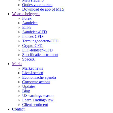
MetaTrader 5
Opties voor storten
Download de app of MT5
Waar te beleggen
Forex
Aandelen
ETFs
Aandelen-CFD
Indices-CFD
Termijngoederen-CFD
Crypto-CFD
ETF-fondsen-CFD
Specificatie instrument
SpaceX
Markt
Market news
Live-koersen
Economische agenda
Corporate actions
Updates
Blog
US earnings season
Learn TradingView
Client sentiment
Contact