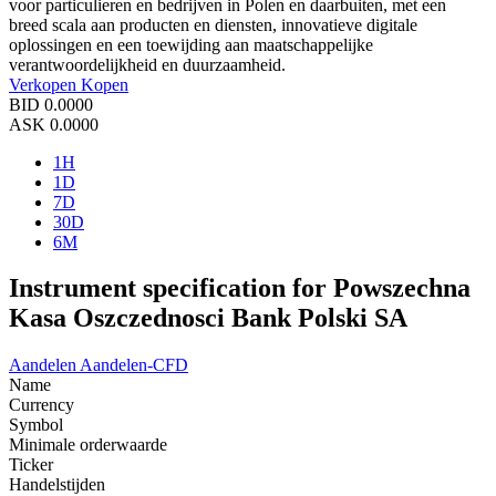
voor particulieren en bedrijven in Polen en daarbuiten, met een
breed scala aan producten en diensten, innovatieve digitale
oplossingen en een toewijding aan maatschappelijke
verantwoordelijkheid en duurzaamheid.
Verkopen
Kopen
BID
0.0000
ASK
0.0000
1H
1D
7D
30D
6M
Instrument specification for Powszechna
Kasa Oszczednosci Bank Polski SA
Aandelen
Aandelen-CFD
Name
Currency
Symbol
Minimale orderwaarde
Ticker
Handelstijden