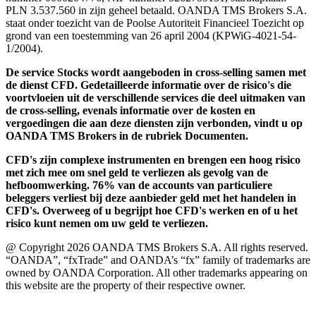
PLN 3.537.560 in zijn geheel betaald. OANDA TMS Brokers S.A.
staat onder toezicht van de Poolse Autoriteit Financieel Toezicht op
grond van een toestemming van 26 april 2004 (KPWiG-4021-54-
1/2004).
De service Stocks wordt aangeboden in cross-selling samen met
de dienst CFD. Gedetailleerde informatie over de risico's die
voortvloeien uit de verschillende services die deel uitmaken van
de cross-selling, evenals informatie over de kosten en
vergoedingen die aan deze diensten zijn verbonden, vindt u op
OANDA TMS Brokers in de rubriek Documenten.
CFD's zijn complexe instrumenten en brengen een hoog risico
met zich mee om snel geld te verliezen als gevolg van de
hefboomwerking. 76% van de accounts van particuliere
beleggers verliest bij deze aanbieder geld met het handelen in
CFD's. Overweeg of u begrijpt hoe CFD's werken en of u het
risico kunt nemen om uw geld te verliezen.
@ Copyright 2026 OANDA TMS Brokers S.A. All rights reserved.
“OANDA”, “fxTrade” and OANDA’s “fx” family of trademarks are
owned by OANDA Corporation. All other trademarks appearing on
this website are the property of their respective owner.