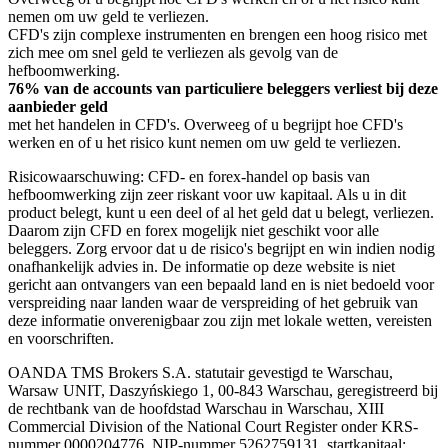
nemen om uw geld te verliezen.
CFD's zijn complexe instrumenten en brengen een hoog risico met
zich mee om snel geld te verliezen als gevolg van de
hefboomwerking.
76% van de accounts van particuliere beleggers verliest bij deze
aanbieder geld
met het handelen in CFD's. Overweeg of u begrijpt hoe CFD's
werken en of u het risico kunt nemen om uw geld te verliezen.
Risicowaarschuwing: CFD- en forex-handel op basis van
hefboomwerking zijn zeer riskant voor uw kapitaal. Als u in dit
product belegt, kunt u een deel of al het geld dat u belegt, verliezen.
Daarom zijn CFD en forex mogelijk niet geschikt voor alle
beleggers. Zorg ervoor dat u de risico's begrijpt en win indien nodig
onafhankelijk advies in. De informatie op deze website is niet
gericht aan ontvangers van een bepaald land en is niet bedoeld voor
verspreiding naar landen waar de verspreiding of het gebruik van
deze informatie onverenigbaar zou zijn met lokale wetten, vereisten
en voorschriften.
OANDA TMS Brokers S.A. statutair gevestigd te Warschau,
Warsaw UNIT, Daszyńskiego 1, 00-843 Warschau, geregistreerd bij
de rechtbank van de hoofdstad Warschau in Warschau, XIII
Commercial Division of the National Court Register onder KRS-
nummer 0000204776, NIP-nummer 5262759131, startkapitaal: