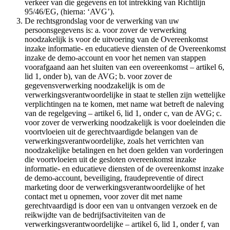
verkeer van die gegevens en tot intrekking van Richtlijn
95/46/EG, (hierna: ‘AVG’).
De rechtsgrondslag voor de verwerking van uw
persoonsgegevens is: a. voor zover de verwerking
noodzakelijk is voor de uitvoering van de Overeenkomst
inzake informatie- en educatieve diensten of de Overeenkomst
inzake de demo-account en voor het nemen van stappen
voorafgaand aan het sluiten van een overeenkomst – artikel 6,
lid 1, onder b), van de AVG; b. voor zover de
gegevensverwerking noodzakelijk is om de
verwerkingsverantwoordelijke in staat te stellen zijn wettelijke
verplichtingen na te komen, met name wat betreft de naleving
van de regelgeving – artikel 6, lid 1, onder c, van de AVG; c.
voor zover de verwerking noodzakelijk is voor doeleinden die
voortvloeien uit de gerechtvaardigde belangen van de
verwerkingsverantwoordelijke, zoals het verrichten van
noodzakelijke betalingen en het doen gelden van vorderingen
die voortvloeien uit de gesloten overeenkomst inzake
informatie- en educatieve diensten of de overeenkomst inzake
de demo-account, beveiliging, fraudepreventie of direct
marketing door de verwerkingsverantwoordelijke of het
contact met u opnemen, voor zover dit met name
gerechtvaardigd is door een van u ontvangen verzoek en de
reikwijdte van de bedrijfsactiviteiten van de
verwerkingsverantwoordelijke – artikel 6, lid 1, onder f, van