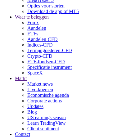
MetaTrader 5
Opties voor storten
Download de app of MT5
Waar te beleggen
Forex
Aandelen
ETFs
Aandelen-CFD
Indices-CFD
Termijngoederen-CFD
Crypto-CFD
ETF-fondsen-CFD
Specificatie instrument
SpaceX
Markt
Market news
Live-koersen
Economische agenda
Corporate actions
Updates
Blog
US earnings season
Learn TradingView
Client sentiment
Contact