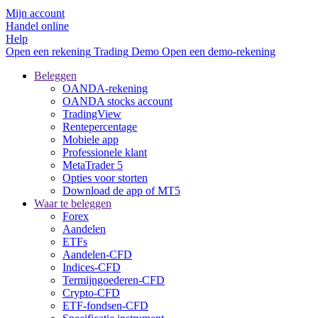
Mijn account
Handel online
Help
Open een rekening
Trading
Demo
Open een demo-rekening
Beleggen
OANDA-rekening
OANDA stocks account
TradingView
Rentepercentage
Mobiele app
Professionele klant
MetaTrader 5
Opties voor storten
Download de app of MT5
Waar te beleggen
Forex
Aandelen
ETFs
Aandelen-CFD
Indices-CFD
Termijngoederen-CFD
Crypto-CFD
ETF-fondsen-CFD