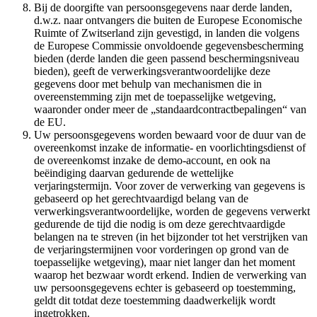
Bij de doorgifte van persoonsgegevens naar derde landen,
d.w.z. naar ontvangers die buiten de Europese Economische
Ruimte of Zwitserland zijn gevestigd, in landen die volgens
de Europese Commissie onvoldoende gegevensbescherming
bieden (derde landen die geen passend beschermingsniveau
bieden), geeft de verwerkingsverantwoordelijke deze
gegevens door met behulp van mechanismen die in
overeenstemming zijn met de toepasselijke wetgeving,
waaronder onder meer de „standaardcontractbepalingen“ van
de EU.
Uw persoonsgegevens worden bewaard voor de duur van de
overeenkomst inzake de informatie- en voorlichtingsdienst of
de overeenkomst inzake de demo-account, en ook na
beëindiging daarvan gedurende de wettelijke
verjaringstermijn. Voor zover de verwerking van gegevens is
gebaseerd op het gerechtvaardigd belang van de
verwerkingsverantwoordelijke, worden de gegevens verwerkt
gedurende de tijd die nodig is om deze gerechtvaardigde
belangen na te streven (in het bijzonder tot het verstrijken van
de verjaringstermijnen voor vorderingen op grond van de
toepasselijke wetgeving), maar niet langer dan het moment
waarop het bezwaar wordt erkend. Indien de verwerking van
uw persoonsgegevens echter is gebaseerd op toestemming,
geldt dit totdat deze toestemming daadwerkelijk wordt
ingetrokken.