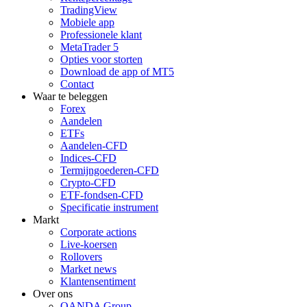
TradingView
Mobiele app
Professionele klant
MetaTrader 5
Opties voor storten
Download de app of MT5
Contact
Waar te beleggen
Forex
Aandelen
ETFs
Aandelen-CFD
Indices-CFD
Termijngoederen-CFD
Crypto-CFD
ETF-fondsen-CFD
Specificatie instrument
Markt
Corporate actions
Live-koersen
Rollovers
Market news
Klantensentiment
Over ons
OANDA Group