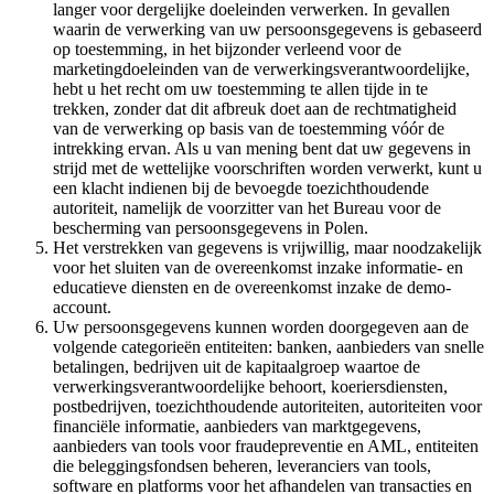
langer voor dergelijke doeleinden verwerken. In gevallen
waarin de verwerking van uw persoonsgegevens is gebaseerd
op toestemming, in het bijzonder verleend voor de
marketingdoeleinden van de verwerkingsverantwoordelijke,
hebt u het recht om uw toestemming te allen tijde in te
trekken, zonder dat dit afbreuk doet aan de rechtmatigheid
van de verwerking op basis van de toestemming vóór de
intrekking ervan. Als u van mening bent dat uw gegevens in
strijd met de wettelijke voorschriften worden verwerkt, kunt u
een klacht indienen bij de bevoegde toezichthoudende
autoriteit, namelijk de voorzitter van het Bureau voor de
bescherming van persoonsgegevens in Polen.
Het verstrekken van gegevens is vrijwillig, maar noodzakelijk
voor het sluiten van de overeenkomst inzake informatie- en
educatieve diensten en de overeenkomst inzake de demo-
account.
Uw persoonsgegevens kunnen worden doorgegeven aan de
volgende categorieën entiteiten: banken, aanbieders van snelle
betalingen, bedrijven uit de kapitaalgroep waartoe de
verwerkingsverantwoordelijke behoort, koeriersdiensten,
postbedrijven, toezichthoudende autoriteiten, autoriteiten voor
financiële informatie, aanbieders van marktgegevens,
aanbieders van tools voor fraudepreventie en AML, entiteiten
die beleggingsfondsen beheren, leveranciers van tools,
software en platforms voor het afhandelen van transacties en