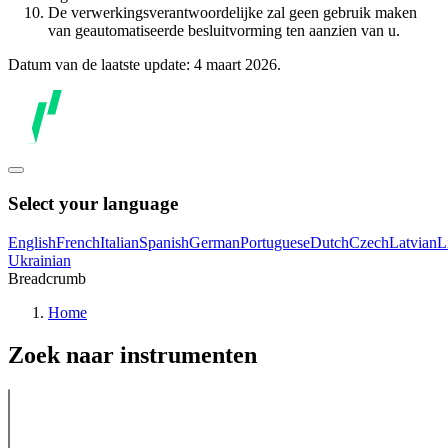
De verwerkingsverantwoordelijke zal geen gebruik maken
van geautomatiseerde besluitvorming ten aanzien van u.
Datum van de laatste update: 4 maart 2026.
Select your language
English
French
Italian
Spanish
German
Portuguese
Dutch
Czech
Latvian
L
Ukrainian
Breadcrumb
Home
Zoek naar instrumenten