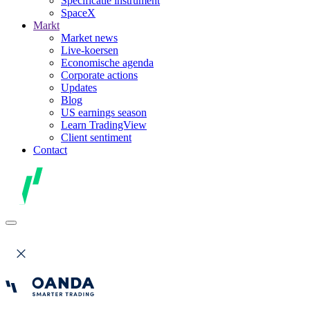
Specificatie instrument
SpaceX
Markt
Market news
Live-koersen
Economische agenda
Corporate actions
Updates
Blog
US earnings season
Learn TradingView
Client sentiment
Contact