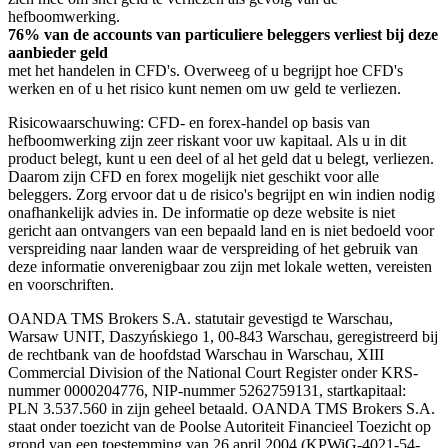
hefboomwerking.
76% van de accounts van particuliere beleggers verliest bij deze
aanbieder geld
met het handelen in CFD's. Overweeg of u begrijpt hoe CFD's
werken en of u het risico kunt nemen om uw geld te verliezen.
Risicowaarschuwing: CFD- en forex-handel op basis van
hefboomwerking zijn zeer riskant voor uw kapitaal. Als u in dit
product belegt, kunt u een deel of al het geld dat u belegt, verliezen.
Daarom zijn CFD en forex mogelijk niet geschikt voor alle
beleggers. Zorg ervoor dat u de risico's begrijpt en win indien nodig
onafhankelijk advies in. De informatie op deze website is niet
gericht aan ontvangers van een bepaald land en is niet bedoeld voor
verspreiding naar landen waar de verspreiding of het gebruik van
deze informatie onverenigbaar zou zijn met lokale wetten, vereisten
en voorschriften.
OANDA TMS Brokers S.A. statutair gevestigd te Warschau,
Warsaw UNIT, Daszyńskiego 1, 00-843 Warschau, geregistreerd bij
de rechtbank van de hoofdstad Warschau in Warschau, XIII
Commercial Division of the National Court Register onder KRS-
nummer 0000204776, NIP-nummer 5262759131, startkapitaal:
PLN 3.537.560 in zijn geheel betaald. OANDA TMS Brokers S.A.
staat onder toezicht van de Poolse Autoriteit Financieel Toezicht op
grond van een toestemming van 26 april 2004 (KPWiG-4021-54-