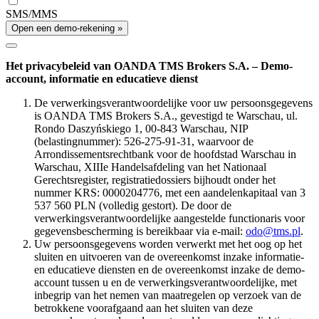
SMS/MMS
Open een demo-rekening »
Het privacybeleid van OANDA TMS Brokers S.A. – Demo-
account, informatie en educatieve dienst
De verwerkingsverantwoordelijke voor uw persoonsgegevens
is OANDA TMS Brokers S.A., gevestigd te Warschau, ul.
Rondo Daszyńskiego 1, 00-843 Warschau, NIP
(belastingnummer): 526-275-91-31, waarvoor de
Arrondissementsrechtbank voor de hoofdstad Warschau in
Warschau, XIIIe Handelsafdeling van het Nationaal
Gerechtsregister, registratiedossiers bijhoudt onder het
nummer KRS: 0000204776, met een aandelenkapitaal van 3
537 560 PLN (volledig gestort). De door de
verwerkingsverantwoordelijke aangestelde functionaris voor
gegevensbescherming is bereikbaar via e-mail:
odo@tms.pl
.
Uw persoonsgegevens worden verwerkt met het oog op het
sluiten en uitvoeren van de overeenkomst inzake informatie-
en educatieve diensten en de overeenkomst inzake de demo-
account tussen u en de verwerkingsverantwoordelijke, met
inbegrip van het nemen van maatregelen op verzoek van de
betrokkene voorafgaand aan het sluiten van deze