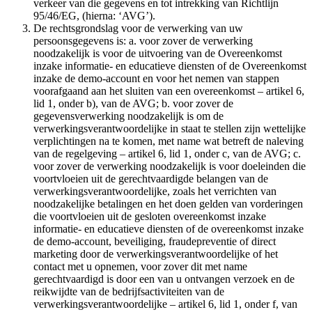
verkeer van die gegevens en tot intrekking van Richtlijn
95/46/EG, (hierna: ‘AVG’).
De rechtsgrondslag voor de verwerking van uw
persoonsgegevens is: a. voor zover de verwerking
noodzakelijk is voor de uitvoering van de Overeenkomst
inzake informatie- en educatieve diensten of de Overeenkomst
inzake de demo-account en voor het nemen van stappen
voorafgaand aan het sluiten van een overeenkomst – artikel 6,
lid 1, onder b), van de AVG; b. voor zover de
gegevensverwerking noodzakelijk is om de
verwerkingsverantwoordelijke in staat te stellen zijn wettelijke
verplichtingen na te komen, met name wat betreft de naleving
van de regelgeving – artikel 6, lid 1, onder c, van de AVG; c.
voor zover de verwerking noodzakelijk is voor doeleinden die
voortvloeien uit de gerechtvaardigde belangen van de
verwerkingsverantwoordelijke, zoals het verrichten van
noodzakelijke betalingen en het doen gelden van vorderingen
die voortvloeien uit de gesloten overeenkomst inzake
informatie- en educatieve diensten of de overeenkomst inzake
de demo-account, beveiliging, fraudepreventie of direct
marketing door de verwerkingsverantwoordelijke of het
contact met u opnemen, voor zover dit met name
gerechtvaardigd is door een van u ontvangen verzoek en de
reikwijdte van de bedrijfsactiviteiten van de
verwerkingsverantwoordelijke – artikel 6, lid 1, onder f, van