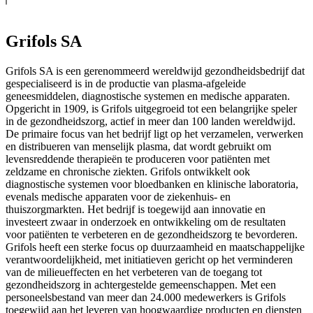
Grifols SA
Grifols SA is een gerenommeerd wereldwijd gezondheidsbedrijf dat
gespecialiseerd is in de productie van plasma-afgeleide
geneesmiddelen, diagnostische systemen en medische apparaten.
Opgericht in 1909, is Grifols uitgegroeid tot een belangrijke speler
in de gezondheidszorg, actief in meer dan 100 landen wereldwijd.
De primaire focus van het bedrijf ligt op het verzamelen, verwerken
en distribueren van menselijk plasma, dat wordt gebruikt om
levensreddende therapieën te produceren voor patiënten met
zeldzame en chronische ziekten. Grifols ontwikkelt ook
diagnostische systemen voor bloedbanken en klinische laboratoria,
evenals medische apparaten voor de ziekenhuis- en
thuiszorgmarkten. Het bedrijf is toegewijd aan innovatie en
investeert zwaar in onderzoek en ontwikkeling om de resultaten
voor patiënten te verbeteren en de gezondheidszorg te bevorderen.
Grifols heeft een sterke focus op duurzaamheid en maatschappelijke
verantwoordelijkheid, met initiatieven gericht op het verminderen
van de milieueffecten en het verbeteren van de toegang tot
gezondheidszorg in achtergestelde gemeenschappen. Met een
personeelsbestand van meer dan 24.000 medewerkers is Grifols
toegewijd aan het leveren van hoogwaardige producten en diensten