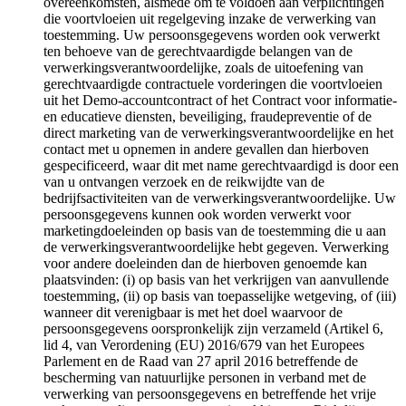
overeenkomsten, alsmede om te voldoen aan verplichtingen
die voortvloeien uit regelgeving inzake de verwerking van
toestemming. Uw persoonsgegevens worden ook verwerkt
ten behoeve van de gerechtvaardigde belangen van de
verwerkingsverantwoordelijke, zoals de uitoefening van
gerechtvaardigde contractuele vorderingen die voortvloeien
uit het Demo-accountcontract of het Contract voor informatie-
en educatieve diensten, beveiliging, fraudepreventie of de
direct marketing van de verwerkingsverantwoordelijke en het
contact met u opnemen in andere gevallen dan hierboven
gespecificeerd, waar dit met name gerechtvaardigd is door een
van u ontvangen verzoek en de reikwijdte van de
bedrijfsactiviteiten van de verwerkingsverantwoordelijke. Uw
persoonsgegevens kunnen ook worden verwerkt voor
marketingdoeleinden op basis van de toestemming die u aan
de verwerkingsverantwoordelijke hebt gegeven. Verwerking
voor andere doeleinden dan de hierboven genoemde kan
plaatsvinden: (i) op basis van het verkrijgen van aanvullende
toestemming, (ii) op basis van toepasselijke wetgeving, of (iii)
wanneer dit verenigbaar is met het doel waarvoor de
persoonsgegevens oorspronkelijk zijn verzameld (Artikel 6,
lid 4, van Verordening (EU) 2016/679 van het Europees
Parlement en de Raad van 27 april 2016 betreffende de
bescherming van natuurlijke personen in verband met de
verwerking van persoonsgegevens en betreffende het vrije