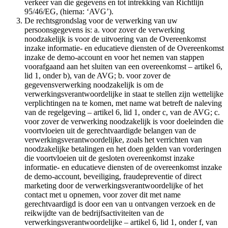
verkeer van die gegevens en tot intrekking van Richtlijn
95/46/EG, (hierna: ‘AVG’).
De rechtsgrondslag voor de verwerking van uw
persoonsgegevens is: a. voor zover de verwerking
noodzakelijk is voor de uitvoering van de Overeenkomst
inzake informatie- en educatieve diensten of de Overeenkomst
inzake de demo-account en voor het nemen van stappen
voorafgaand aan het sluiten van een overeenkomst – artikel 6,
lid 1, onder b), van de AVG; b. voor zover de
gegevensverwerking noodzakelijk is om de
verwerkingsverantwoordelijke in staat te stellen zijn wettelijke
verplichtingen na te komen, met name wat betreft de naleving
van de regelgeving – artikel 6, lid 1, onder c, van de AVG; c.
voor zover de verwerking noodzakelijk is voor doeleinden die
voortvloeien uit de gerechtvaardigde belangen van de
verwerkingsverantwoordelijke, zoals het verrichten van
noodzakelijke betalingen en het doen gelden van vorderingen
die voortvloeien uit de gesloten overeenkomst inzake
informatie- en educatieve diensten of de overeenkomst inzake
de demo-account, beveiliging, fraudepreventie of direct
marketing door de verwerkingsverantwoordelijke of het
contact met u opnemen, voor zover dit met name
gerechtvaardigd is door een van u ontvangen verzoek en de
reikwijdte van de bedrijfsactiviteiten van de
verwerkingsverantwoordelijke – artikel 6, lid 1, onder f, van