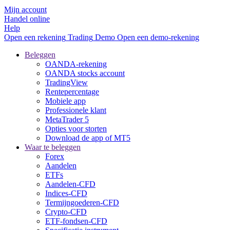
Mijn account
Handel online
Help
Open een rekening
Trading
Demo
Open een demo-rekening
Beleggen
OANDA-rekening
OANDA stocks account
TradingView
Rentepercentage
Mobiele app
Professionele klant
MetaTrader 5
Opties voor storten
Download de app of MT5
Waar te beleggen
Forex
Aandelen
ETFs
Aandelen-CFD
Indices-CFD
Termijngoederen-CFD
Crypto-CFD
ETF-fondsen-CFD