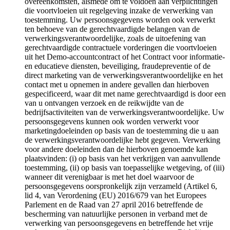
overeenkomsten, alsmede om te voldoen aan verplichtingen
die voortvloeien uit regelgeving inzake de verwerking van
toestemming. Uw persoonsgegevens worden ook verwerkt
ten behoeve van de gerechtvaardigde belangen van de
verwerkingsverantwoordelijke, zoals de uitoefening van
gerechtvaardigde contractuele vorderingen die voortvloeien
uit het Demo-accountcontract of het Contract voor informatie-
en educatieve diensten, beveiliging, fraudepreventie of de
direct marketing van de verwerkingsverantwoordelijke en het
contact met u opnemen in andere gevallen dan hierboven
gespecificeerd, waar dit met name gerechtvaardigd is door een
van u ontvangen verzoek en de reikwijdte van de
bedrijfsactiviteiten van de verwerkingsverantwoordelijke. Uw
persoonsgegevens kunnen ook worden verwerkt voor
marketingdoeleinden op basis van de toestemming die u aan
de verwerkingsverantwoordelijke hebt gegeven. Verwerking
voor andere doeleinden dan de hierboven genoemde kan
plaatsvinden: (i) op basis van het verkrijgen van aanvullende
toestemming, (ii) op basis van toepasselijke wetgeving, of (iii)
wanneer dit verenigbaar is met het doel waarvoor de
persoonsgegevens oorspronkelijk zijn verzameld (Artikel 6,
lid 4, van Verordening (EU) 2016/679 van het Europees
Parlement en de Raad van 27 april 2016 betreffende de
bescherming van natuurlijke personen in verband met de
verwerking van persoonsgegevens en betreffende het vrije