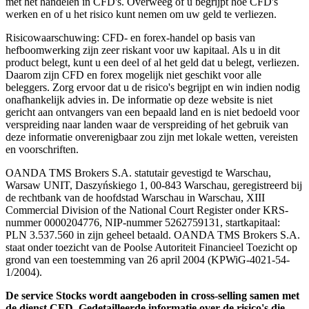
met het handelen in CFD's. Overweeg of u begrijpt hoe CFD's
werken en of u het risico kunt nemen om uw geld te verliezen.
Risicowaarschuwing: CFD- en forex-handel op basis van
hefboomwerking zijn zeer riskant voor uw kapitaal. Als u in dit
product belegt, kunt u een deel of al het geld dat u belegt, verliezen.
Daarom zijn CFD en forex mogelijk niet geschikt voor alle
beleggers. Zorg ervoor dat u de risico's begrijpt en win indien nodig
onafhankelijk advies in. De informatie op deze website is niet
gericht aan ontvangers van een bepaald land en is niet bedoeld voor
verspreiding naar landen waar de verspreiding of het gebruik van
deze informatie onverenigbaar zou zijn met lokale wetten, vereisten
en voorschriften.
OANDA TMS Brokers S.A. statutair gevestigd te Warschau,
Warsaw UNIT, Daszyńskiego 1, 00-843 Warschau, geregistreerd bij
de rechtbank van de hoofdstad Warschau in Warschau, XIII
Commercial Division of the National Court Register onder KRS-
nummer 0000204776, NIP-nummer 5262759131, startkapitaal:
PLN 3.537.560 in zijn geheel betaald. OANDA TMS Brokers S.A.
staat onder toezicht van de Poolse Autoriteit Financieel Toezicht op
grond van een toestemming van 26 april 2004 (KPWiG-4021-54-
1/2004).
De service Stocks wordt aangeboden in cross-selling samen met
de dienst CFD. Gedetailleerde informatie over de risico's die