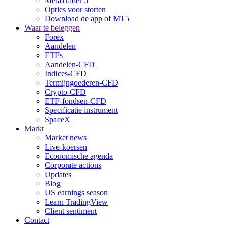
MetaTrader 5
Opties voor storten
Download de app of MT5
Waar te beleggen
Forex
Aandelen
ETFs
Aandelen-CFD
Indices-CFD
Termijngoederen-CFD
Crypto-CFD
ETF-fondsen-CFD
Specificatie instrument
SpaceX
Markt
Market news
Live-koersen
Economische agenda
Corporate actions
Updates
Blog
US earnings season
Learn TradingView
Client sentiment
Contact