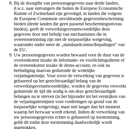
Bij de doorgifte van persoonsgegevens naar derde landen,
d.w.z. naar ontvangers die buiten de Europese Economische
Ruimte of Zwitserland zijn gevestigd, in landen die volgens
de Europese Commissie onvoldoende gegevensbescherming
bieden (derde landen die geen passend beschermingsniveau
bieden), geeft de verwerkingsverantwoordelijke deze
gegevens door met behulp van mechanismen die in
overeenstemming zijn met de toepasselijke wetgeving,
waaronder onder meer de „standaardcontractbepalingen“ van
de EU.
Uw persoonsgegevens worden bewaard voor de duur van de
overeenkomst inzake de informatie- en voorlichtingsdienst of
de overeenkomst inzake de demo-account, en ook na
beëindiging daarvan gedurende de wettelijke
verjaringstermijn. Voor zover de verwerking van gegevens is
gebaseerd op het gerechtvaardigd belang van de
verwerkingsverantwoordelijke, worden de gegevens verwerkt
gedurende de tijd die nodig is om deze gerechtvaardigde
belangen na te streven (in het bijzonder tot het verstrijken van
de verjaringstermijnen voor vorderingen op grond van de
toepasselijke wetgeving), maar niet langer dan het moment
waarop het bezwaar wordt erkend. Indien de verwerking van
uw persoonsgegevens echter is gebaseerd op toestemming,
geldt dit totdat deze toestemming daadwerkelijk wordt
ingetrokken.