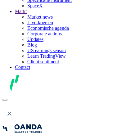
Specificatie instrument
SpaceX
Markt
Market news
Live-koersen
Economische agenda
Corporate actions
Updates
Blog
US earnings season
Learn TradingView
Client sentiment
Contact