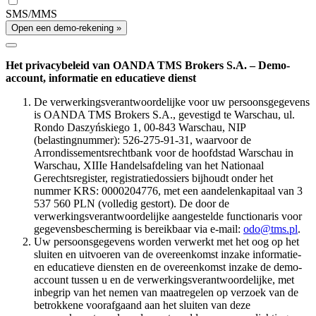
SMS/MMS
Open een demo-rekening »
Het privacybeleid van OANDA TMS Brokers S.A. – Demo-
account, informatie en educatieve dienst
De verwerkingsverantwoordelijke voor uw persoonsgegevens
is OANDA TMS Brokers S.A., gevestigd te Warschau, ul.
Rondo Daszyńskiego 1, 00-843 Warschau, NIP
(belastingnummer): 526-275-91-31, waarvoor de
Arrondissementsrechtbank voor de hoofdstad Warschau in
Warschau, XIIIe Handelsafdeling van het Nationaal
Gerechtsregister, registratiedossiers bijhoudt onder het
nummer KRS: 0000204776, met een aandelenkapitaal van 3
537 560 PLN (volledig gestort). De door de
verwerkingsverantwoordelijke aangestelde functionaris voor
gegevensbescherming is bereikbaar via e-mail:
odo@tms.pl
.
Uw persoonsgegevens worden verwerkt met het oog op het
sluiten en uitvoeren van de overeenkomst inzake informatie-
en educatieve diensten en de overeenkomst inzake de demo-
account tussen u en de verwerkingsverantwoordelijke, met
inbegrip van het nemen van maatregelen op verzoek van de
betrokkene voorafgaand aan het sluiten van deze