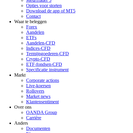
MetaTrader 5
Opties voor storten
Download de app of MT5
Contact
Waar te beleggen
Forex
Aandelen
ETFs
Aandelen-CFD
Indices-CFD
Termijngoederen-CFD
Crypto-CFD
ETF-fondsen-CFD
Specificatie instrument
Markt
Corporate actions
Live-koersen
Rollovers
Market news
Klantensentiment
Over ons
OANDA Group
Carrière
Anders
Documenten