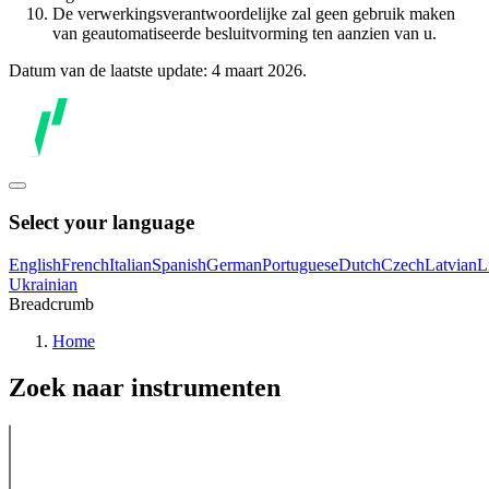
De verwerkingsverantwoordelijke zal geen gebruik maken
van geautomatiseerde besluitvorming ten aanzien van u.
Datum van de laatste update: 4 maart 2026.
Select your language
English
French
Italian
Spanish
German
Portuguese
Dutch
Czech
Latvian
L
Ukrainian
Breadcrumb
Home
Zoek naar instrumenten