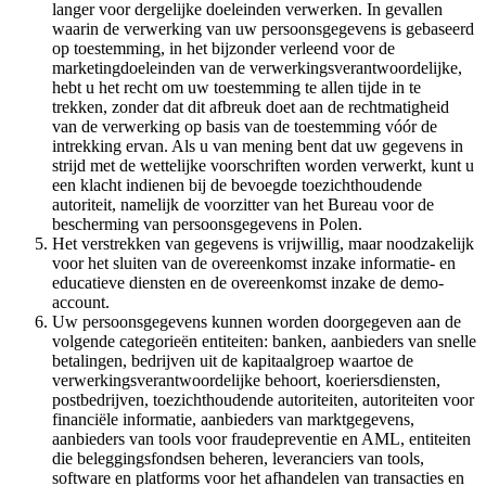
langer voor dergelijke doeleinden verwerken. In gevallen
waarin de verwerking van uw persoonsgegevens is gebaseerd
op toestemming, in het bijzonder verleend voor de
marketingdoeleinden van de verwerkingsverantwoordelijke,
hebt u het recht om uw toestemming te allen tijde in te
trekken, zonder dat dit afbreuk doet aan de rechtmatigheid
van de verwerking op basis van de toestemming vóór de
intrekking ervan. Als u van mening bent dat uw gegevens in
strijd met de wettelijke voorschriften worden verwerkt, kunt u
een klacht indienen bij de bevoegde toezichthoudende
autoriteit, namelijk de voorzitter van het Bureau voor de
bescherming van persoonsgegevens in Polen.
Het verstrekken van gegevens is vrijwillig, maar noodzakelijk
voor het sluiten van de overeenkomst inzake informatie- en
educatieve diensten en de overeenkomst inzake de demo-
account.
Uw persoonsgegevens kunnen worden doorgegeven aan de
volgende categorieën entiteiten: banken, aanbieders van snelle
betalingen, bedrijven uit de kapitaalgroep waartoe de
verwerkingsverantwoordelijke behoort, koeriersdiensten,
postbedrijven, toezichthoudende autoriteiten, autoriteiten voor
financiële informatie, aanbieders van marktgegevens,
aanbieders van tools voor fraudepreventie en AML, entiteiten
die beleggingsfondsen beheren, leveranciers van tools,
software en platforms voor het afhandelen van transacties en