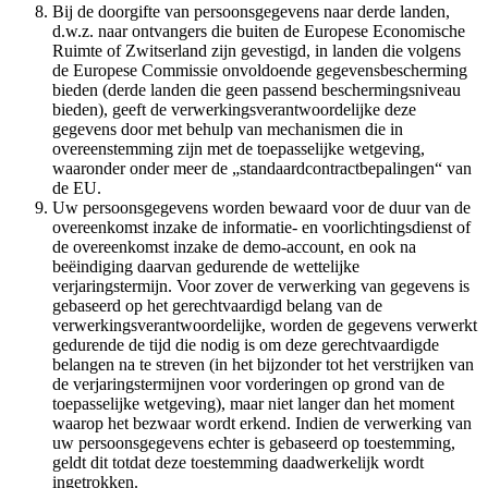
Bij de doorgifte van persoonsgegevens naar derde landen,
d.w.z. naar ontvangers die buiten de Europese Economische
Ruimte of Zwitserland zijn gevestigd, in landen die volgens
de Europese Commissie onvoldoende gegevensbescherming
bieden (derde landen die geen passend beschermingsniveau
bieden), geeft de verwerkingsverantwoordelijke deze
gegevens door met behulp van mechanismen die in
overeenstemming zijn met de toepasselijke wetgeving,
waaronder onder meer de „standaardcontractbepalingen“ van
de EU.
Uw persoonsgegevens worden bewaard voor de duur van de
overeenkomst inzake de informatie- en voorlichtingsdienst of
de overeenkomst inzake de demo-account, en ook na
beëindiging daarvan gedurende de wettelijke
verjaringstermijn. Voor zover de verwerking van gegevens is
gebaseerd op het gerechtvaardigd belang van de
verwerkingsverantwoordelijke, worden de gegevens verwerkt
gedurende de tijd die nodig is om deze gerechtvaardigde
belangen na te streven (in het bijzonder tot het verstrijken van
de verjaringstermijnen voor vorderingen op grond van de
toepasselijke wetgeving), maar niet langer dan het moment
waarop het bezwaar wordt erkend. Indien de verwerking van
uw persoonsgegevens echter is gebaseerd op toestemming,
geldt dit totdat deze toestemming daadwerkelijk wordt
ingetrokken.