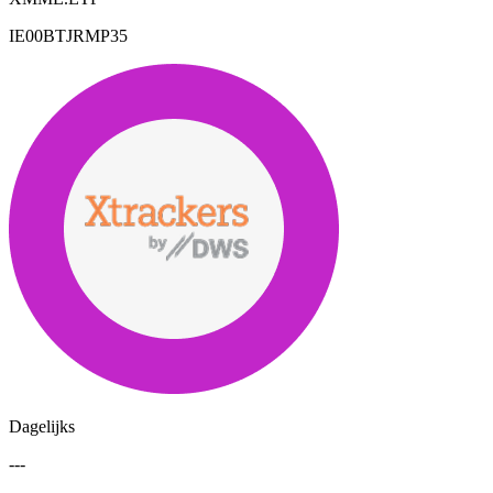
IE00BTJRMP35
Dagelijks
---