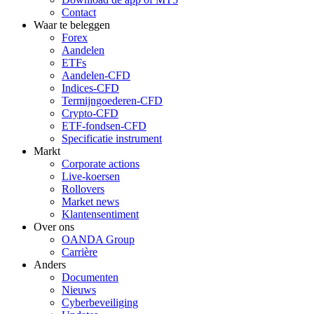
Contact
Waar te beleggen
Forex
Aandelen
ETFs
Aandelen-CFD
Indices-CFD
Termijngoederen-CFD
Crypto-CFD
ETF-fondsen-CFD
Specificatie instrument
Markt
Corporate actions
Live-koersen
Rollovers
Market news
Klantensentiment
Over ons
OANDA Group
Carrière
Anders
Documenten
Nieuws
Cyberbeveiliging