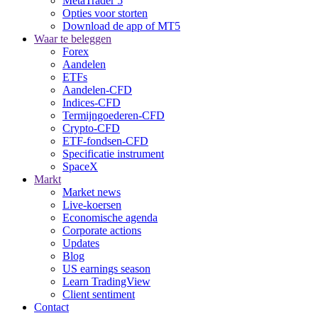
MetaTrader 5
Opties voor storten
Download de app of MT5
Waar te beleggen
Forex
Aandelen
ETFs
Aandelen-CFD
Indices-CFD
Termijngoederen-CFD
Crypto-CFD
ETF-fondsen-CFD
Specificatie instrument
SpaceX
Markt
Market news
Live-koersen
Economische agenda
Corporate actions
Updates
Blog
US earnings season
Learn TradingView
Client sentiment
Contact