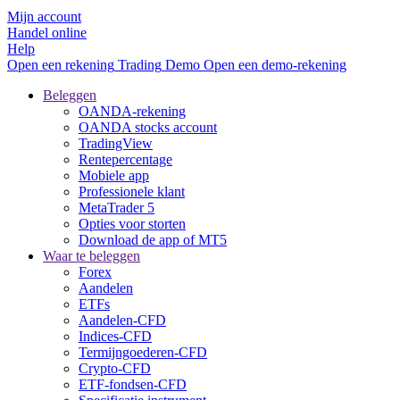
Mijn account
Handel online
Help
Open een rekening
Trading
Demo
Open een demo-rekening
Beleggen
OANDA-rekening
OANDA stocks account
TradingView
Rentepercentage
Mobiele app
Professionele klant
MetaTrader 5
Opties voor storten
Download de app of MT5
Waar te beleggen
Forex
Aandelen
ETFs
Aandelen-CFD
Indices-CFD
Termijngoederen-CFD
Crypto-CFD
ETF-fondsen-CFD