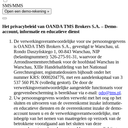
SMS/MMS
Open een demo-rekening »
Het privacybeleid van OANDA TMS Brokers S.A. – Demo-
account, informatie en educatieve dienst
De verwerkingsverantwoordelijke voor uw persoonsgegevens
is OANDA TMS Brokers S.A., gevestigd te Warschau, ul.
Rondo Daszyńskiego 1, 00-843 Warschau, NIP
(belastingnummer): 526-275-91-31, waarvoor de
Arrondissementsrechtbank voor de hoofdstad Warschau in
Warschau, XIIIe Handelsafdeling van het Nationaal
Gerechtsregister, registratiedossiers bijhoudt onder het
nummer KRS: 0000204776, met een aandelenkapitaal van 3
537 560 PLN (volledig gestort). De door de
verwerkingsverantwoordelijke aangestelde functionaris voor
gegevensbescherming is bereikbaar via e-mail:
odo@tms.pl
.
Uw persoonsgegevens worden verwerkt met het oog op het
sluiten en uitvoeren van de overeenkomst inzake informatie-
en educatieve diensten en de overeenkomst inzake de demo-
account tussen u en de verwerkingsverantwoordelijke, met
inbegrip van het nemen van maatregelen op verzoek van de
betrokkene voorafgaand aan het sluiten van deze