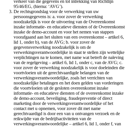
verkeer van die gegevens en tot intrekking van Richtlijn
95/46/EG, (hierna: ‘AVG’).
De rechtsgrondslag voor de verwerking van uw
persoonsgegevens is: a. voor zover de verwerking
noodzakelijk is voor de uitvoering van de Overeenkomst
inzake informatie- en educatieve diensten of de Overeenkomst
inzake de demo-account en voor het nemen van stappen
voorafgaand aan het sluiten van een overeenkomst – artikel 6,
lid 1, onder b), van de AVG; b. voor zover de
gegevensverwerking noodzakelijk is om de
verwerkingsverantwoordelijke in staat te stellen zijn wettelijke
verplichtingen na te komen, met name wat betreft de naleving
van de regelgeving – artikel 6, lid 1, onder c, van de AVG; c.
voor zover de verwerking noodzakelijk is voor doeleinden die
voortvloeien uit de gerechtvaardigde belangen van de
verwerkingsverantwoordelijke, zoals het verrichten van
noodzakelijke betalingen en het doen gelden van vorderingen
die voortvloeien uit de gesloten overeenkomst inzake
informatie- en educatieve diensten of de overeenkomst inzake
de demo-account, beveiliging, fraudepreventie of direct
marketing door de verwerkingsverantwoordelijke of het
contact met u opnemen, voor zover dit met name
gerechtvaardigd is door een van u ontvangen verzoek en de
reikwijdte van de bedrijfsactiviteiten van de
verwerkingsverantwoordelijke – artikel 6, lid 1, onder f, van