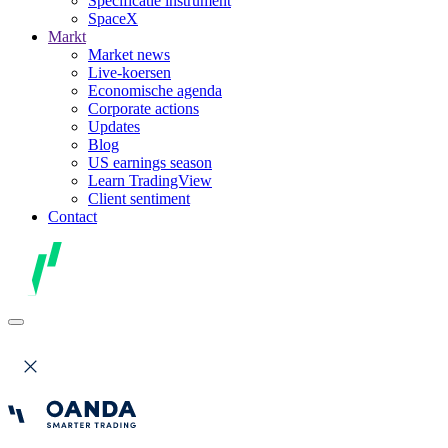
Specificatie instrument
SpaceX
Markt
Market news
Live-koersen
Economische agenda
Corporate actions
Updates
Blog
US earnings season
Learn TradingView
Client sentiment
Contact