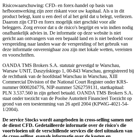
Risicowaarschuwing: CFD- en forex-handel op basis van
hefboomwerking zijn zeer riskant voor uw kapitaal. Als u in dit
product belegt, kunt u een deel of al het geld dat u belegt, verliezen.
Daarom zijn CFD en forex mogelijk niet geschikt voor alle
beleggers. Zorg ervoor dat u de risico's begrijpt en win indien nodig
onafhankelijk advies in. De informatie op deze website is niet
gericht aan ontvangers van een bepaald land en is niet bedoeld voor
verspreiding naar landen waar de verspreiding of het gebruik van
deze informatie onverenigbaar zou zijn met lokale wetten, vereisten
en voorschriften.
OANDA TMS Brokers S.A. statutair gevestigd te Warschau,
Warsaw UNIT, Daszyńskiego 1, 00-843 Warschau, geregistreerd bij
de rechtbank van de hoofdstad Warschau in Warschau, XIII
Commercial Division of the National Court Register onder KRS-
nummer 0000204776, NIP-nummer 5262759131, startkapitaal:
PLN 3.537.560 in zijn geheel betaald. OANDA TMS Brokers S.A.
staat onder toezicht van de Poolse Autoriteit Financieel Toezicht op
grond van een toestemming van 26 april 2004 (KPWiG-4021-54-
1/2004).
De service Stocks wordt aangeboden in cross-selling samen met
de dienst CFD. Gedetailleerde informatie over de risico's die
voortvloeien uit de verschillende services die deel uitmaken van
de cross-selling, evenals informatie over de kosten en