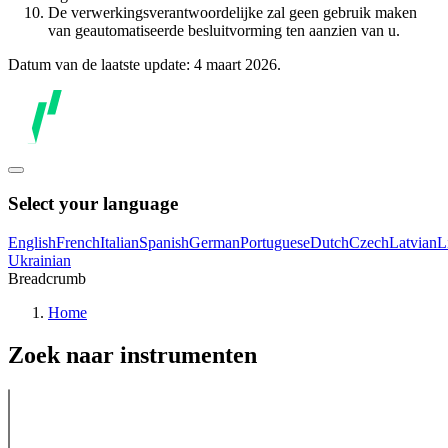
De verwerkingsverantwoordelijke zal geen gebruik maken
van geautomatiseerde besluitvorming ten aanzien van u.
Datum van de laatste update: 4 maart 2026.
Select your language
English
French
Italian
Spanish
German
Portuguese
Dutch
Czech
Latvian
L
Ukrainian
Breadcrumb
Home
Zoek naar instrumenten