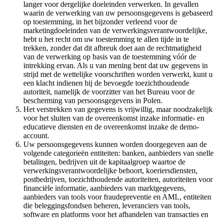
langer voor dergelijke doeleinden verwerken. In gevallen
waarin de verwerking van uw persoonsgegevens is gebaseerd
op toestemming, in het bijzonder verleend voor de
marketingdoeleinden van de verwerkingsverantwoordelijke,
hebt u het recht om uw toestemming te allen tijde in te
trekken, zonder dat dit afbreuk doet aan de rechtmatigheid
van de verwerking op basis van de toestemming vóór de
intrekking ervan. Als u van mening bent dat uw gegevens in
strijd met de wettelijke voorschriften worden verwerkt, kunt u
een klacht indienen bij de bevoegde toezichthoudende
autoriteit, namelijk de voorzitter van het Bureau voor de
bescherming van persoonsgegevens in Polen.
Het verstrekken van gegevens is vrijwillig, maar noodzakelijk
voor het sluiten van de overeenkomst inzake informatie- en
educatieve diensten en de overeenkomst inzake de demo-
account.
Uw persoonsgegevens kunnen worden doorgegeven aan de
volgende categorieën entiteiten: banken, aanbieders van snelle
betalingen, bedrijven uit de kapitaalgroep waartoe de
verwerkingsverantwoordelijke behoort, koeriersdiensten,
postbedrijven, toezichthoudende autoriteiten, autoriteiten voor
financiële informatie, aanbieders van marktgegevens,
aanbieders van tools voor fraudepreventie en AML, entiteiten
die beleggingsfondsen beheren, leveranciers van tools,
software en platforms voor het afhandelen van transacties en