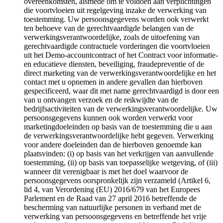
overeenkomsten, alsmede om te voldoen aan verplichtingen
die voortvloeien uit regelgeving inzake de verwerking van
toestemming. Uw persoonsgegevens worden ook verwerkt
ten behoeve van de gerechtvaardigde belangen van de
verwerkingsverantwoordelijke, zoals de uitoefening van
gerechtvaardigde contractuele vorderingen die voortvloeien
uit het Demo-accountcontract of het Contract voor informatie-
en educatieve diensten, beveiliging, fraudepreventie of de
direct marketing van de verwerkingsverantwoordelijke en het
contact met u opnemen in andere gevallen dan hierboven
gespecificeerd, waar dit met name gerechtvaardigd is door een
van u ontvangen verzoek en de reikwijdte van de
bedrijfsactiviteiten van de verwerkingsverantwoordelijke. Uw
persoonsgegevens kunnen ook worden verwerkt voor
marketingdoeleinden op basis van de toestemming die u aan
de verwerkingsverantwoordelijke hebt gegeven. Verwerking
voor andere doeleinden dan de hierboven genoemde kan
plaatsvinden: (i) op basis van het verkrijgen van aanvullende
toestemming, (ii) op basis van toepasselijke wetgeving, of (iii)
wanneer dit verenigbaar is met het doel waarvoor de
persoonsgegevens oorspronkelijk zijn verzameld (Artikel 6,
lid 4, van Verordening (EU) 2016/679 van het Europees
Parlement en de Raad van 27 april 2016 betreffende de
bescherming van natuurlijke personen in verband met de
verwerking van persoonsgegevens en betreffende het vrije