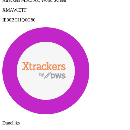
Xtrackers MSCI AC World Screen
XMAW.ETF
IE00BGHQ0G80
Dagelijks