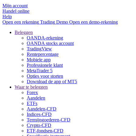
Mijn account
Handel online
Help
Open een rekening
Trading
Demo
Open een demo-rekening
Beleggen
OANDA-rekening
OANDA stocks account
TradingView
Rentepercentage
Mobiele app
Professionele klant
MetaTrader 5
Opties voor storten
Download de app of MT5
Waar te beleggen
Forex
Aandelen
ETFs
Aandelen-CFD
Indices-CFD
Termijngoederen-CFD
Crypto-CFD
ETF-fondsen-CFD