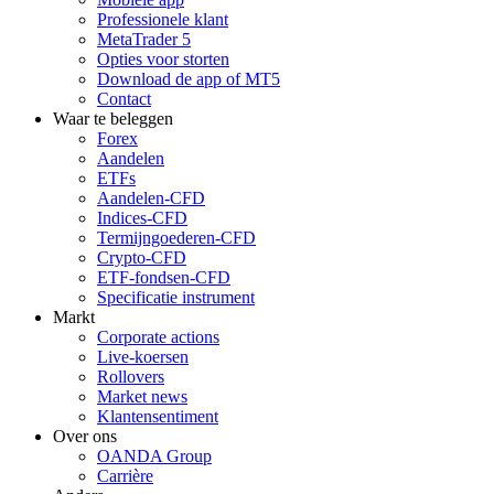
Professionele klant
MetaTrader 5
Opties voor storten
Download de app of MT5
Contact
Waar te beleggen
Forex
Aandelen
ETFs
Aandelen-CFD
Indices-CFD
Termijngoederen-CFD
Crypto-CFD
ETF-fondsen-CFD
Specificatie instrument
Markt
Corporate actions
Live-koersen
Rollovers
Market news
Klantensentiment
Over ons
OANDA Group
Carrière