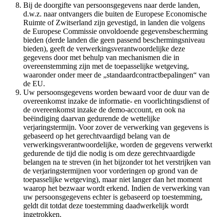
Bij de doorgifte van persoonsgegevens naar derde landen,
d.w.z. naar ontvangers die buiten de Europese Economische
Ruimte of Zwitserland zijn gevestigd, in landen die volgens
de Europese Commissie onvoldoende gegevensbescherming
bieden (derde landen die geen passend beschermingsniveau
bieden), geeft de verwerkingsverantwoordelijke deze
gegevens door met behulp van mechanismen die in
overeenstemming zijn met de toepasselijke wetgeving,
waaronder onder meer de „standaardcontractbepalingen“ van
de EU.
Uw persoonsgegevens worden bewaard voor de duur van de
overeenkomst inzake de informatie- en voorlichtingsdienst of
de overeenkomst inzake de demo-account, en ook na
beëindiging daarvan gedurende de wettelijke
verjaringstermijn. Voor zover de verwerking van gegevens is
gebaseerd op het gerechtvaardigd belang van de
verwerkingsverantwoordelijke, worden de gegevens verwerkt
gedurende de tijd die nodig is om deze gerechtvaardigde
belangen na te streven (in het bijzonder tot het verstrijken van
de verjaringstermijnen voor vorderingen op grond van de
toepasselijke wetgeving), maar niet langer dan het moment
waarop het bezwaar wordt erkend. Indien de verwerking van
uw persoonsgegevens echter is gebaseerd op toestemming,
geldt dit totdat deze toestemming daadwerkelijk wordt
ingetrokken.