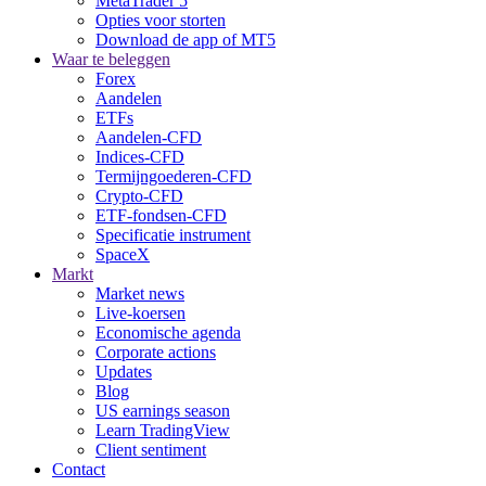
MetaTrader 5
Opties voor storten
Download de app of MT5
Waar te beleggen
Forex
Aandelen
ETFs
Aandelen-CFD
Indices-CFD
Termijngoederen-CFD
Crypto-CFD
ETF-fondsen-CFD
Specificatie instrument
SpaceX
Markt
Market news
Live-koersen
Economische agenda
Corporate actions
Updates
Blog
US earnings season
Learn TradingView
Client sentiment
Contact