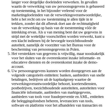
langer voor dergelijke doeleinden verwerken. In gevallen
waarin de verwerking van uw persoonsgegevens is gebaseerd
op toestemming, in het bijzonder verleend voor de
marketingdoeleinden van de verwerkingsverantwoordelijke,
hebt u het recht om uw toestemming te allen tijde in te
trekken, zonder dat dit afbreuk doet aan de rechtmatigheid
van de verwerking op basis van de toestemming vóór de
intrekking ervan. Als u van mening bent dat uw gegevens in
strijd met de wettelijke voorschriften worden verwerkt, kunt u
een klacht indienen bij de bevoegde toezichthoudende
autoriteit, namelijk de voorzitter van het Bureau voor de
bescherming van persoonsgegevens in Polen.
Het verstrekken van gegevens is vrijwillig, maar noodzakelijk
voor het sluiten van de overeenkomst inzake informatie- en
educatieve diensten en de overeenkomst inzake de demo-
account.
Uw persoonsgegevens kunnen worden doorgegeven aan de
volgende categorieën entiteiten: banken, aanbieders van snelle
betalingen, bedrijven uit de kapitaalgroep waartoe de
verwerkingsverantwoordelijke behoort, koeriersdiensten,
postbedrijven, toezichthoudende autoriteiten, autoriteiten voor
financiële informatie, aanbieders van marktgegevens,
aanbieders van tools voor fraudepreventie en AML, entiteiten
die beleggingsfondsen beheren, leveranciers van tools,
software en platforms voor het afhandelen van transacties en