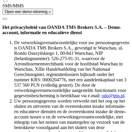
SMS/MMS
Open een demo-rekening »
Het privacybeleid van OANDA TMS Brokers S.A. – Demo-
account, informatie en educatieve dienst
De verwerkingsverantwoordelijke voor uw persoonsgegevens
is OANDA TMS Brokers S.A., gevestigd te Warschau, ul.
Rondo Daszyńskiego 1, 00-843 Warschau, NIP
(belastingnummer): 526-275-91-31, waarvoor de
Arrondissementsrechtbank voor de hoofdstad Warschau in
Warschau, XIIIe Handelsafdeling van het Nationaal
Gerechtsregister, registratiedossiers bijhoudt onder het
nummer KRS: 0000204776, met een aandelenkapitaal van 3
537 560 PLN (volledig gestort). De door de
verwerkingsverantwoordelijke aangestelde functionaris voor
gegevensbescherming is bereikbaar via e-mail:
odo@tms.pl
.
Uw persoonsgegevens worden verwerkt met het oog op het
sluiten en uitvoeren van de overeenkomst inzake informatie-
en educatieve diensten en de overeenkomst inzake de demo-
account tussen u en de verwerkingsverantwoordelijke, met
inbegrip van het nemen van maatregelen op verzoek van de
betrokkene voorafgaand aan het sluiten van deze