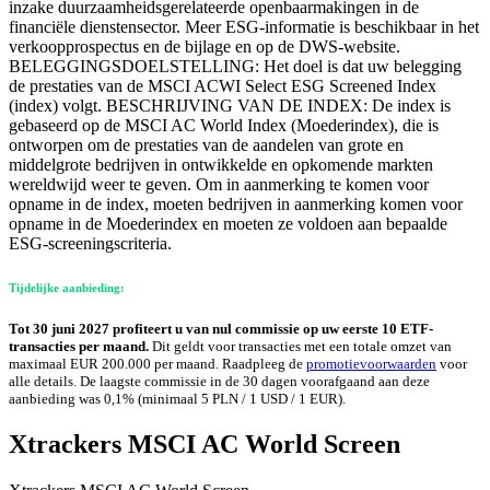
inzake duurzaamheidsgerelateerde openbaarmakingen in de
financiële dienstensector. Meer ESG-informatie is beschikbaar in het
verkoopprospectus en de bijlage en op de DWS-website.
BELEGGINGSDOELSTELLING: Het doel is dat uw belegging
de prestaties van de MSCI ACWI Select ESG Screened Index
(index) volgt. BESCHRIJVING VAN DE INDEX: De index is
gebaseerd op de MSCI AC World Index (Moederindex), die is
ontworpen om de prestaties van de aandelen van grote en
middelgrote bedrijven in ontwikkelde en opkomende markten
wereldwijd weer te geven. Om in aanmerking te komen voor
opname in de index, moeten bedrijven in aanmerking komen voor
opname in de Moederindex en moeten ze voldoen aan bepaalde
ESG-screeningscriteria.
Tijdelijke aanbieding:
Tot 30 juni 2027 profiteert u van nul commissie op uw eerste 10 ETF-
transacties per maand.
Dit geldt voor transacties met een totale omzet van
maximaal EUR 200.000 per maand. Raadpleeg de
promotievoorwaarden
voor
alle details. De laagste commissie in de 30 dagen voorafgaand aan deze
aanbieding was 0,1% (minimaal 5 PLN / 1 USD / 1 EUR).
Xtrackers MSCI AC World Screen