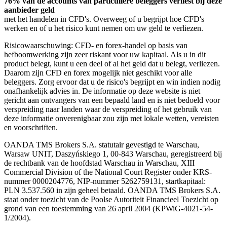
76% van de accounts van particuliere beleggers verliest bij deze
aanbieder geld
met het handelen in CFD's. Overweeg of u begrijpt hoe CFD's
werken en of u het risico kunt nemen om uw geld te verliezen.
Risicowaarschuwing: CFD- en forex-handel op basis van
hefboomwerking zijn zeer riskant voor uw kapitaal. Als u in dit
product belegt, kunt u een deel of al het geld dat u belegt, verliezen.
Daarom zijn CFD en forex mogelijk niet geschikt voor alle
beleggers. Zorg ervoor dat u de risico's begrijpt en win indien nodig
onafhankelijk advies in. De informatie op deze website is niet
gericht aan ontvangers van een bepaald land en is niet bedoeld voor
verspreiding naar landen waar de verspreiding of het gebruik van
deze informatie onverenigbaar zou zijn met lokale wetten, vereisten
en voorschriften.
OANDA TMS Brokers S.A. statutair gevestigd te Warschau,
Warsaw UNIT, Daszyńskiego 1, 00-843 Warschau, geregistreerd bij
de rechtbank van de hoofdstad Warschau in Warschau, XIII
Commercial Division of the National Court Register onder KRS-
nummer 0000204776, NIP-nummer 5262759131, startkapitaal:
PLN 3.537.560 in zijn geheel betaald. OANDA TMS Brokers S.A.
staat onder toezicht van de Poolse Autoriteit Financieel Toezicht op
grond van een toestemming van 26 april 2004 (KPWiG-4021-54-
1/2004).