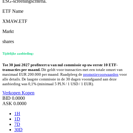
ESG-screeningscriteria.
ETF Name
XMAW.ETF
Markt
shares
Tijdelijke aanbieding:
Tot 30 juni 2027 profiteert u van nul commissie op uw eerste 10 ETF-
transacties per maand.
Dit geldt voor transacties met een totale omzet van
maximaal EUR 200.000 per maand. Raadpleeg de
promotievoorwaarden
voor
alle details. De laagste commissie in de 30 dagen voorafgaand aan deze
aanbieding was 0,1% (minimaal 5 PLN / 1 USD / 1 EUR).
Verkopen
Kopen
BID
0.0000
ASK
0.0000
1H
1D
7D
30D