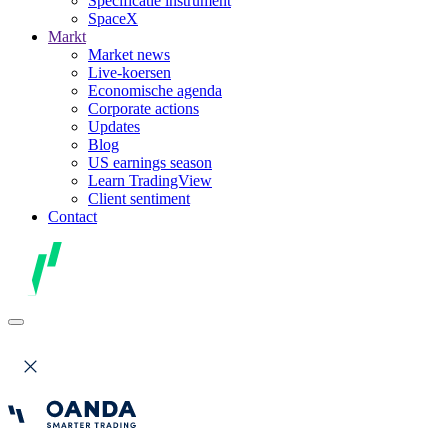
Specificatie instrument
SpaceX
Markt
Market news
Live-koersen
Economische agenda
Corporate actions
Updates
Blog
US earnings season
Learn TradingView
Client sentiment
Contact