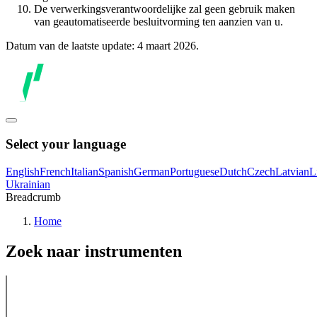
De verwerkingsverantwoordelijke zal geen gebruik maken
van geautomatiseerde besluitvorming ten aanzien van u.
Datum van de laatste update: 4 maart 2026.
Select your language
English
French
Italian
Spanish
German
Portuguese
Dutch
Czech
Latvian
L
Ukrainian
Breadcrumb
Home
Zoek naar instrumenten