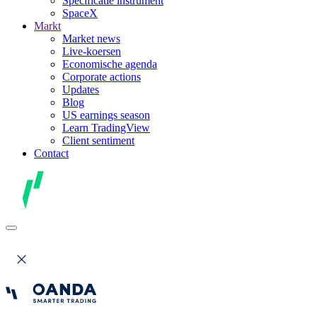
Specificatie instrument
SpaceX
Markt
Market news
Live-koersen
Economische agenda
Corporate actions
Updates
Blog
US earnings season
Learn TradingView
Client sentiment
Contact