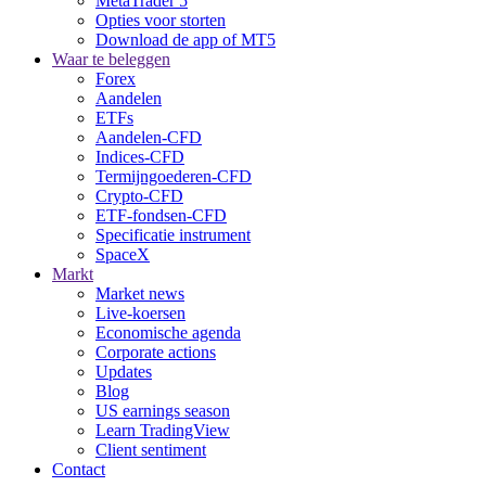
MetaTrader 5
Opties voor storten
Download de app of MT5
Waar te beleggen
Forex
Aandelen
ETFs
Aandelen-CFD
Indices-CFD
Termijngoederen-CFD
Crypto-CFD
ETF-fondsen-CFD
Specificatie instrument
SpaceX
Markt
Market news
Live-koersen
Economische agenda
Corporate actions
Updates
Blog
US earnings season
Learn TradingView
Client sentiment
Contact