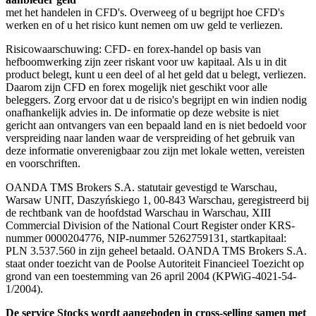
met het handelen in CFD's. Overweeg of u begrijpt hoe CFD's
werken en of u het risico kunt nemen om uw geld te verliezen.
Risicowaarschuwing: CFD- en forex-handel op basis van
hefboomwerking zijn zeer riskant voor uw kapitaal. Als u in dit
product belegt, kunt u een deel of al het geld dat u belegt, verliezen.
Daarom zijn CFD en forex mogelijk niet geschikt voor alle
beleggers. Zorg ervoor dat u de risico's begrijpt en win indien nodig
onafhankelijk advies in. De informatie op deze website is niet
gericht aan ontvangers van een bepaald land en is niet bedoeld voor
verspreiding naar landen waar de verspreiding of het gebruik van
deze informatie onverenigbaar zou zijn met lokale wetten, vereisten
en voorschriften.
OANDA TMS Brokers S.A. statutair gevestigd te Warschau,
Warsaw UNIT, Daszyńskiego 1, 00-843 Warschau, geregistreerd bij
de rechtbank van de hoofdstad Warschau in Warschau, XIII
Commercial Division of the National Court Register onder KRS-
nummer 0000204776, NIP-nummer 5262759131, startkapitaal:
PLN 3.537.560 in zijn geheel betaald. OANDA TMS Brokers S.A.
staat onder toezicht van de Poolse Autoriteit Financieel Toezicht op
grond van een toestemming van 26 april 2004 (KPWiG-4021-54-
1/2004).
De service Stocks wordt aangeboden in cross-selling samen met