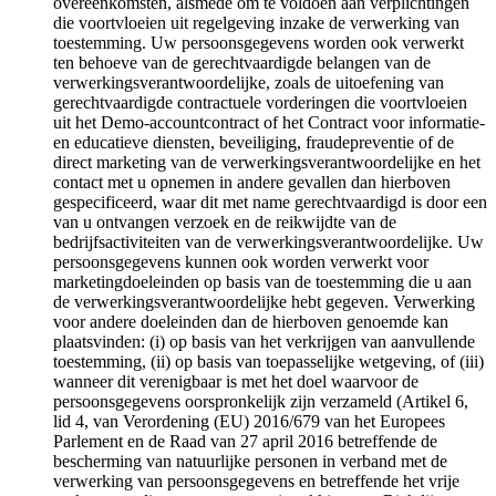
overeenkomsten, alsmede om te voldoen aan verplichtingen
die voortvloeien uit regelgeving inzake de verwerking van
toestemming. Uw persoonsgegevens worden ook verwerkt
ten behoeve van de gerechtvaardigde belangen van de
verwerkingsverantwoordelijke, zoals de uitoefening van
gerechtvaardigde contractuele vorderingen die voortvloeien
uit het Demo-accountcontract of het Contract voor informatie-
en educatieve diensten, beveiliging, fraudepreventie of de
direct marketing van de verwerkingsverantwoordelijke en het
contact met u opnemen in andere gevallen dan hierboven
gespecificeerd, waar dit met name gerechtvaardigd is door een
van u ontvangen verzoek en de reikwijdte van de
bedrijfsactiviteiten van de verwerkingsverantwoordelijke. Uw
persoonsgegevens kunnen ook worden verwerkt voor
marketingdoeleinden op basis van de toestemming die u aan
de verwerkingsverantwoordelijke hebt gegeven. Verwerking
voor andere doeleinden dan de hierboven genoemde kan
plaatsvinden: (i) op basis van het verkrijgen van aanvullende
toestemming, (ii) op basis van toepasselijke wetgeving, of (iii)
wanneer dit verenigbaar is met het doel waarvoor de
persoonsgegevens oorspronkelijk zijn verzameld (Artikel 6,
lid 4, van Verordening (EU) 2016/679 van het Europees
Parlement en de Raad van 27 april 2016 betreffende de
bescherming van natuurlijke personen in verband met de
verwerking van persoonsgegevens en betreffende het vrije