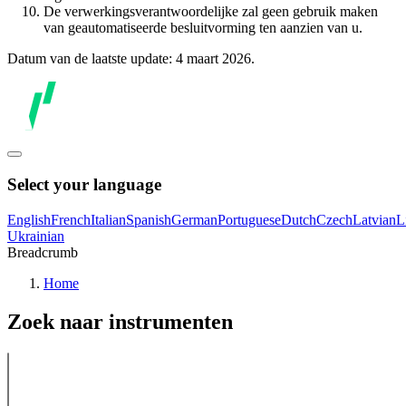
De verwerkingsverantwoordelijke zal geen gebruik maken
van geautomatiseerde besluitvorming ten aanzien van u.
Datum van de laatste update: 4 maart 2026.
Select your language
English
French
Italian
Spanish
German
Portuguese
Dutch
Czech
Latvian
L
Ukrainian
Breadcrumb
Home
Zoek naar instrumenten