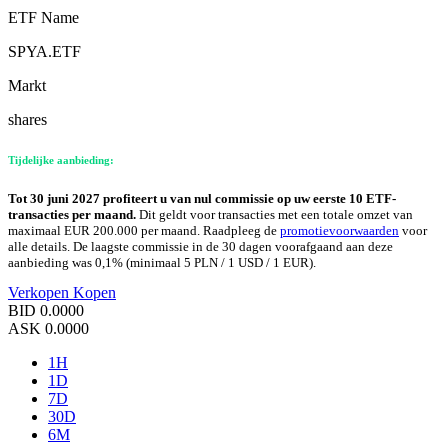
ETF Name
SPYA.ETF
Markt
shares
Tijdelijke aanbieding:
Tot 30 juni 2027 profiteert u van nul commissie op uw eerste 10 ETF-
transacties per maand.
Dit geldt voor transacties met een totale omzet van
maximaal EUR 200.000 per maand. Raadpleeg de
promotievoorwaarden
voor
alle details. De laagste commissie in de 30 dagen voorafgaand aan deze
aanbieding was 0,1% (minimaal 5 PLN / 1 USD / 1 EUR).
Verkopen
Kopen
BID
0.0000
ASK
0.0000
1H
1D
7D
30D
6M