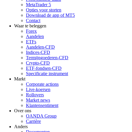
MetaTrader 5
Opties voor storten
Download de app of MT5
Contact
Waar te beleggen
Forex
Aandelen
ETFs
Aandelen-CFD
Indices-CFD
Termijngoederen-CFD
Crypto-CFD
ETF-fondsen-CFD
Specificatie instrument
Markt
Corporate actions
Live-koersen
Rollovers
Market news
Klantensentiment
Over ons
OANDA Group
Carrière
Anders
Documenten