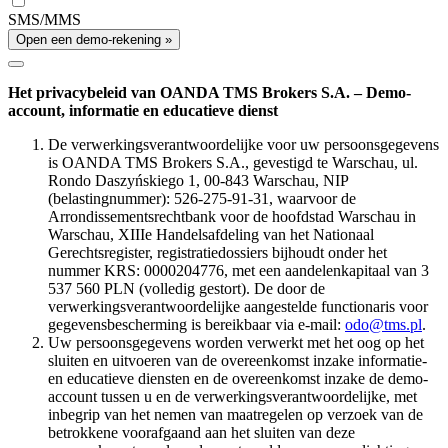
SMS/MMS
Open een demo-rekening »
Het privacybeleid van OANDA TMS Brokers S.A. – Demo-
account, informatie en educatieve dienst
De verwerkingsverantwoordelijke voor uw persoonsgegevens
is OANDA TMS Brokers S.A., gevestigd te Warschau, ul.
Rondo Daszyńskiego 1, 00-843 Warschau, NIP
(belastingnummer): 526-275-91-31, waarvoor de
Arrondissementsrechtbank voor de hoofdstad Warschau in
Warschau, XIIIe Handelsafdeling van het Nationaal
Gerechtsregister, registratiedossiers bijhoudt onder het
nummer KRS: 0000204776, met een aandelenkapitaal van 3
537 560 PLN (volledig gestort). De door de
verwerkingsverantwoordelijke aangestelde functionaris voor
gegevensbescherming is bereikbaar via e-mail:
odo@tms.pl
.
Uw persoonsgegevens worden verwerkt met het oog op het
sluiten en uitvoeren van de overeenkomst inzake informatie-
en educatieve diensten en de overeenkomst inzake de demo-
account tussen u en de verwerkingsverantwoordelijke, met
inbegrip van het nemen van maatregelen op verzoek van de
betrokkene voorafgaand aan het sluiten van deze