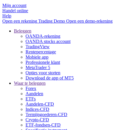
Mijn account
Handel online
Help
Open een rekening
Trading
Demo
Open een demo-rekening
Beleggen
OANDA-rekening
OANDA stocks account
TradingView
Rentepercentage
Mobiele app
Professionele klant
MetaTrader 5
Opties voor storten
Download de app of MT5
Waar te beleggen
Forex
Aandelen
ETFs
Aandelen-CFD
Indices-CFD
Termijngoederen-CFD
Crypto-CFD
ETF-fondsen-CFD