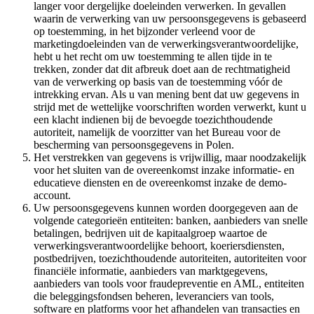
langer voor dergelijke doeleinden verwerken. In gevallen
waarin de verwerking van uw persoonsgegevens is gebaseerd
op toestemming, in het bijzonder verleend voor de
marketingdoeleinden van de verwerkingsverantwoordelijke,
hebt u het recht om uw toestemming te allen tijde in te
trekken, zonder dat dit afbreuk doet aan de rechtmatigheid
van de verwerking op basis van de toestemming vóór de
intrekking ervan. Als u van mening bent dat uw gegevens in
strijd met de wettelijke voorschriften worden verwerkt, kunt u
een klacht indienen bij de bevoegde toezichthoudende
autoriteit, namelijk de voorzitter van het Bureau voor de
bescherming van persoonsgegevens in Polen.
Het verstrekken van gegevens is vrijwillig, maar noodzakelijk
voor het sluiten van de overeenkomst inzake informatie- en
educatieve diensten en de overeenkomst inzake de demo-
account.
Uw persoonsgegevens kunnen worden doorgegeven aan de
volgende categorieën entiteiten: banken, aanbieders van snelle
betalingen, bedrijven uit de kapitaalgroep waartoe de
verwerkingsverantwoordelijke behoort, koeriersdiensten,
postbedrijven, toezichthoudende autoriteiten, autoriteiten voor
financiële informatie, aanbieders van marktgegevens,
aanbieders van tools voor fraudepreventie en AML, entiteiten
die beleggingsfondsen beheren, leveranciers van tools,
software en platforms voor het afhandelen van transacties en