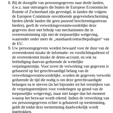
Bij de doorgifte van persoonsgegevens naar derde landen,
d.w.z. naar ontvangers die buiten de Europese Economische
Ruimte of Zwitserland zijn gevestigd, in landen die volgens
de Europese Commissie onvoldoende gegevensbescherming
bieden (derde landen die geen passend beschermingsniveau
bieden), geeft de verwerkingsverantwoordelijke deze
gegevens door met behulp van mechanismen die in
overeenstemming zijn met de toepasselijke wetgeving,
waaronder onder meer de „standaardcontractbepalingen“ van
de EU.
Uw persoonsgegevens worden bewaard voor de duur van de
overeenkomst inzake de informatie- en voorlichtingsdienst of
de overeenkomst inzake de demo-account, en ook na
beëindiging daarvan gedurende de wettelijke
verjaringstermijn. Voor zover de verwerking van gegevens is
gebaseerd op het gerechtvaardigd belang van de
verwerkingsverantwoordelijke, worden de gegevens verwerkt
gedurende de tijd die nodig is om deze gerechtvaardigde
belangen na te streven (in het bijzonder tot het verstrijken van
de verjaringstermijnen voor vorderingen op grond van de
toepasselijke wetgeving), maar niet langer dan het moment
waarop het bezwaar wordt erkend. Indien de verwerking van
uw persoonsgegevens echter is gebaseerd op toestemming,
geldt dit totdat deze toestemming daadwerkelijk wordt
ingetrokken.