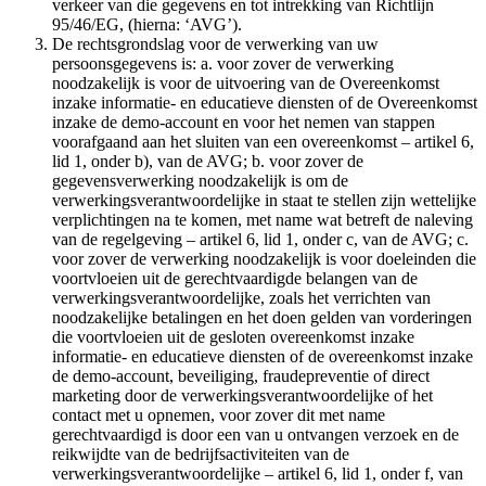
verkeer van die gegevens en tot intrekking van Richtlijn
95/46/EG, (hierna: ‘AVG’).
De rechtsgrondslag voor de verwerking van uw
persoonsgegevens is: a. voor zover de verwerking
noodzakelijk is voor de uitvoering van de Overeenkomst
inzake informatie- en educatieve diensten of de Overeenkomst
inzake de demo-account en voor het nemen van stappen
voorafgaand aan het sluiten van een overeenkomst – artikel 6,
lid 1, onder b), van de AVG; b. voor zover de
gegevensverwerking noodzakelijk is om de
verwerkingsverantwoordelijke in staat te stellen zijn wettelijke
verplichtingen na te komen, met name wat betreft de naleving
van de regelgeving – artikel 6, lid 1, onder c, van de AVG; c.
voor zover de verwerking noodzakelijk is voor doeleinden die
voortvloeien uit de gerechtvaardigde belangen van de
verwerkingsverantwoordelijke, zoals het verrichten van
noodzakelijke betalingen en het doen gelden van vorderingen
die voortvloeien uit de gesloten overeenkomst inzake
informatie- en educatieve diensten of de overeenkomst inzake
de demo-account, beveiliging, fraudepreventie of direct
marketing door de verwerkingsverantwoordelijke of het
contact met u opnemen, voor zover dit met name
gerechtvaardigd is door een van u ontvangen verzoek en de
reikwijdte van de bedrijfsactiviteiten van de
verwerkingsverantwoordelijke – artikel 6, lid 1, onder f, van