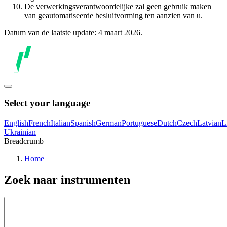
De verwerkingsverantwoordelijke zal geen gebruik maken
van geautomatiseerde besluitvorming ten aanzien van u.
Datum van de laatste update: 4 maart 2026.
Select your language
English
French
Italian
Spanish
German
Portuguese
Dutch
Czech
Latvian
L
Ukrainian
Breadcrumb
Home
Zoek naar instrumenten