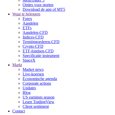
MetaTrader 5
Opties voor storten
Download de app of MT5
Waar te beleggen
Forex
Aandelen
ETFs
Aandelen-CFD
Indices-CFD
Termijngoederen-CFD
Crypto-CFD
ETF-fondsen-CFD
Specificatie instrument
SpaceX
Markt
Market news
Live-koersen
Economische agenda
Corporate actions
Updates
Blog
US earnings season
Learn TradingView
Client sentiment
Contact