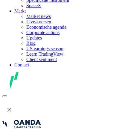
Specificatie instrument
SpaceX
Markt
Market news
Live-koersen
Economische agenda
Corporate actions
Updates
Blog
US earnings season
Learn TradingView
Client sentiment
Contact