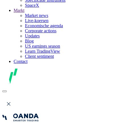
Specificatie instrument
SpaceX
Markt
Market news
Live-koersen
Economische agenda
Corporate actions
Updates
Blog
US earnings season
Learn TradingView
Client sentiment
Contact