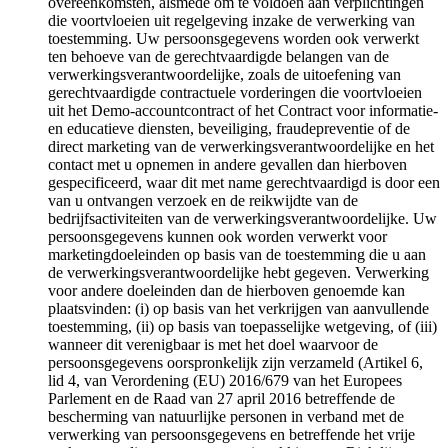
overeenkomsten, alsmede om te voldoen aan verplichtingen
die voortvloeien uit regelgeving inzake de verwerking van
toestemming. Uw persoonsgegevens worden ook verwerkt
ten behoeve van de gerechtvaardigde belangen van de
verwerkingsverantwoordelijke, zoals de uitoefening van
gerechtvaardigde contractuele vorderingen die voortvloeien
uit het Demo-accountcontract of het Contract voor informatie-
en educatieve diensten, beveiliging, fraudepreventie of de
direct marketing van de verwerkingsverantwoordelijke en het
contact met u opnemen in andere gevallen dan hierboven
gespecificeerd, waar dit met name gerechtvaardigd is door een
van u ontvangen verzoek en de reikwijdte van de
bedrijfsactiviteiten van de verwerkingsverantwoordelijke. Uw
persoonsgegevens kunnen ook worden verwerkt voor
marketingdoeleinden op basis van de toestemming die u aan
de verwerkingsverantwoordelijke hebt gegeven. Verwerking
voor andere doeleinden dan de hierboven genoemde kan
plaatsvinden: (i) op basis van het verkrijgen van aanvullende
toestemming, (ii) op basis van toepasselijke wetgeving, of (iii)
wanneer dit verenigbaar is met het doel waarvoor de
persoonsgegevens oorspronkelijk zijn verzameld (Artikel 6,
lid 4, van Verordening (EU) 2016/679 van het Europees
Parlement en de Raad van 27 april 2016 betreffende de
bescherming van natuurlijke personen in verband met de
verwerking van persoonsgegevens en betreffende het vrije