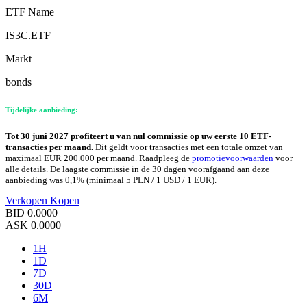
ETF Name
IS3C.ETF
Markt
bonds
Tijdelijke aanbieding:
Tot 30 juni 2027 profiteert u van nul commissie op uw eerste 10 ETF-
transacties per maand.
Dit geldt voor transacties met een totale omzet van
maximaal EUR 200.000 per maand. Raadpleeg de
promotievoorwaarden
voor
alle details. De laagste commissie in de 30 dagen voorafgaand aan deze
aanbieding was 0,1% (minimaal 5 PLN / 1 USD / 1 EUR).
Verkopen
Kopen
BID
0.0000
ASK
0.0000
1H
1D
7D
30D
6M