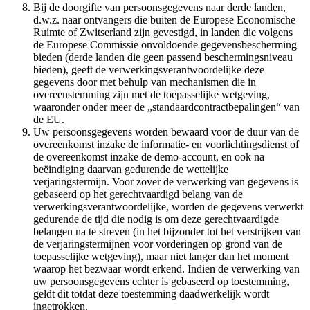
Bij de doorgifte van persoonsgegevens naar derde landen,
d.w.z. naar ontvangers die buiten de Europese Economische
Ruimte of Zwitserland zijn gevestigd, in landen die volgens
de Europese Commissie onvoldoende gegevensbescherming
bieden (derde landen die geen passend beschermingsniveau
bieden), geeft de verwerkingsverantwoordelijke deze
gegevens door met behulp van mechanismen die in
overeenstemming zijn met de toepasselijke wetgeving,
waaronder onder meer de „standaardcontractbepalingen“ van
de EU.
Uw persoonsgegevens worden bewaard voor de duur van de
overeenkomst inzake de informatie- en voorlichtingsdienst of
de overeenkomst inzake de demo-account, en ook na
beëindiging daarvan gedurende de wettelijke
verjaringstermijn. Voor zover de verwerking van gegevens is
gebaseerd op het gerechtvaardigd belang van de
verwerkingsverantwoordelijke, worden de gegevens verwerkt
gedurende de tijd die nodig is om deze gerechtvaardigde
belangen na te streven (in het bijzonder tot het verstrijken van
de verjaringstermijnen voor vorderingen op grond van de
toepasselijke wetgeving), maar niet langer dan het moment
waarop het bezwaar wordt erkend. Indien de verwerking van
uw persoonsgegevens echter is gebaseerd op toestemming,
geldt dit totdat deze toestemming daadwerkelijk wordt
ingetrokken.