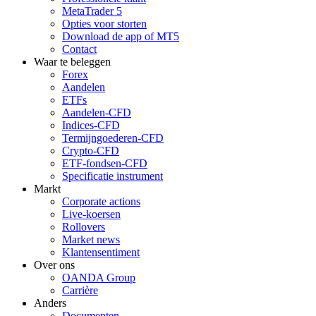
MetaTrader 5
Opties voor storten
Download de app of MT5
Contact
Waar te beleggen
Forex
Aandelen
ETFs
Aandelen-CFD
Indices-CFD
Termijngoederen-CFD
Crypto-CFD
ETF-fondsen-CFD
Specificatie instrument
Markt
Corporate actions
Live-koersen
Rollovers
Market news
Klantensentiment
Over ons
OANDA Group
Carrière
Anders
Documenten