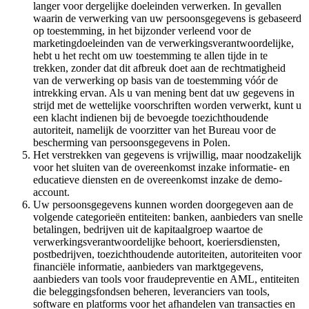
langer voor dergelijke doeleinden verwerken. In gevallen
waarin de verwerking van uw persoonsgegevens is gebaseerd
op toestemming, in het bijzonder verleend voor de
marketingdoeleinden van de verwerkingsverantwoordelijke,
hebt u het recht om uw toestemming te allen tijde in te
trekken, zonder dat dit afbreuk doet aan de rechtmatigheid
van de verwerking op basis van de toestemming vóór de
intrekking ervan. Als u van mening bent dat uw gegevens in
strijd met de wettelijke voorschriften worden verwerkt, kunt u
een klacht indienen bij de bevoegde toezichthoudende
autoriteit, namelijk de voorzitter van het Bureau voor de
bescherming van persoonsgegevens in Polen.
Het verstrekken van gegevens is vrijwillig, maar noodzakelijk
voor het sluiten van de overeenkomst inzake informatie- en
educatieve diensten en de overeenkomst inzake de demo-
account.
Uw persoonsgegevens kunnen worden doorgegeven aan de
volgende categorieën entiteiten: banken, aanbieders van snelle
betalingen, bedrijven uit de kapitaalgroep waartoe de
verwerkingsverantwoordelijke behoort, koeriersdiensten,
postbedrijven, toezichthoudende autoriteiten, autoriteiten voor
financiële informatie, aanbieders van marktgegevens,
aanbieders van tools voor fraudepreventie en AML, entiteiten
die beleggingsfondsen beheren, leveranciers van tools,
software en platforms voor het afhandelen van transacties en