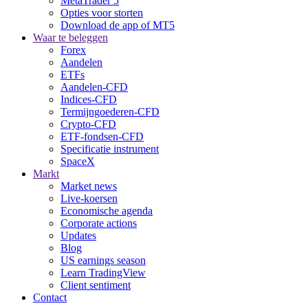
MetaTrader 5
Opties voor storten
Download de app of MT5
Waar te beleggen
Forex
Aandelen
ETFs
Aandelen-CFD
Indices-CFD
Termijngoederen-CFD
Crypto-CFD
ETF-fondsen-CFD
Specificatie instrument
SpaceX
Markt
Market news
Live-koersen
Economische agenda
Corporate actions
Updates
Blog
US earnings season
Learn TradingView
Client sentiment
Contact