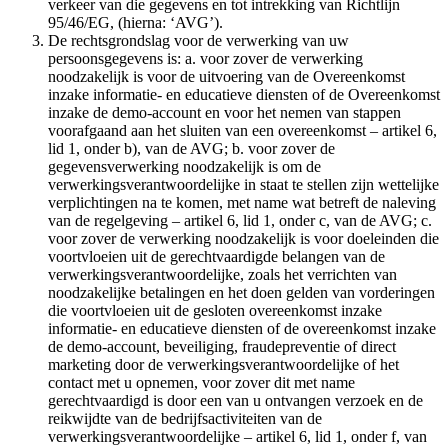
verkeer van die gegevens en tot intrekking van Richtlijn
95/46/EG, (hierna: ‘AVG’).
De rechtsgrondslag voor de verwerking van uw
persoonsgegevens is: a. voor zover de verwerking
noodzakelijk is voor de uitvoering van de Overeenkomst
inzake informatie- en educatieve diensten of de Overeenkomst
inzake de demo-account en voor het nemen van stappen
voorafgaand aan het sluiten van een overeenkomst – artikel 6,
lid 1, onder b), van de AVG; b. voor zover de
gegevensverwerking noodzakelijk is om de
verwerkingsverantwoordelijke in staat te stellen zijn wettelijke
verplichtingen na te komen, met name wat betreft de naleving
van de regelgeving – artikel 6, lid 1, onder c, van de AVG; c.
voor zover de verwerking noodzakelijk is voor doeleinden die
voortvloeien uit de gerechtvaardigde belangen van de
verwerkingsverantwoordelijke, zoals het verrichten van
noodzakelijke betalingen en het doen gelden van vorderingen
die voortvloeien uit de gesloten overeenkomst inzake
informatie- en educatieve diensten of de overeenkomst inzake
de demo-account, beveiliging, fraudepreventie of direct
marketing door de verwerkingsverantwoordelijke of het
contact met u opnemen, voor zover dit met name
gerechtvaardigd is door een van u ontvangen verzoek en de
reikwijdte van de bedrijfsactiviteiten van de
verwerkingsverantwoordelijke – artikel 6, lid 1, onder f, van