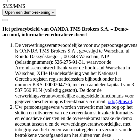
SMS/MMS
Open een demo-rekening »
Het privacybeleid van OANDA TMS Brokers S.A. – Demo-
account, informatie en educatieve dienst
De verwerkingsverantwoordelijke voor uw persoonsgegevens
is OANDA TMS Brokers S.A., gevestigd te Warschau, ul.
Rondo Daszyńskiego 1, 00-843 Warschau, NIP
(belastingnummer): 526-275-91-31, waarvoor de
Arrondissementsrechtbank voor de hoofdstad Warschau in
Warschau, XIIIe Handelsafdeling van het Nationaal
Gerechtsregister, registratiedossiers bijhoudt onder het
nummer KRS: 0000204776, met een aandelenkapitaal van 3
537 560 PLN (volledig gestort). De door de
verwerkingsverantwoordelijke aangestelde functionaris voor
gegevensbescherming is bereikbaar via e-mail:
odo@tms.pl
.
Uw persoonsgegevens worden verwerkt met het oog op het
sluiten en uitvoeren van de overeenkomst inzake informatie-
en educatieve diensten en de overeenkomst inzake de demo-
account tussen u en de verwerkingsverantwoordelijke, met
inbegrip van het nemen van maatregelen op verzoek van de
betrokkene voorafgaand aan het sluiten van deze