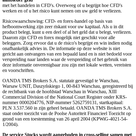
met het handelen in CFD's. Overweeg of u begrijpt hoe CFD's
werken en of u het risico kunt nemen om uw geld te verliezen.
Risicowaarschuwing: CFD- en forex-handel op basis van
hefboomwerking zijn zeer riskant voor uw kapitaal. Als u in dit
product belegt, kunt u een deel of al het geld dat u belegt, verliezen.
Daarom zijn CFD en forex mogelijk niet geschikt voor alle
beleggers. Zorg ervoor dat u de risico's begrijpt en win indien nodig
onafhankelijk advies in. De informatie op deze website is niet
gericht aan ontvangers van een bepaald land en is niet bedoeld voor
verspreiding naar landen waar de verspreiding of het gebruik van
deze informatie onverenigbaar zou zijn met lokale wetten, vereisten
en voorschriften.
OANDA TMS Brokers S.A. statutair gevestigd te Warschau,
Warsaw UNIT, Daszyńskiego 1, 00-843 Warschau, geregistreerd bij
de rechtbank van de hoofdstad Warschau in Warschau, XIII
Commercial Division of the National Court Register onder KRS-
nummer 0000204776, NIP-nummer 5262759131, startkapitaal:
PLN 3.537.560 in zijn geheel betaald. OANDA TMS Brokers S.A.
staat onder toezicht van de Poolse Autoriteit Financieel Toezicht op
grond van een toestemming van 26 april 2004 (KPWiG-4021-54-
1/2004).
De service Stocks wordt aangeboden in cross-selling samen met