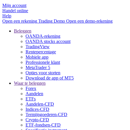
Mijn account
Handel online
Help
Open een rekening
Trading
Demo
Open een demo-rekening
Beleggen
OANDA-rekening
OANDA stocks account
TradingView
Rentepercentage
Mobiele app
Professionele klant
MetaTrader 5
Opties voor storten
Download de app of MT5
Waar te beleggen
Forex
Aandelen
ETFs
Aandelen-CFD
Indices-CFD
Termijngoederen-CFD
Crypto-CFD
ETF-fondsen-CFD