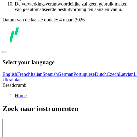
De verwerkingsverantwoordelijke zal geen gebruik maken
van geautomatiseerde besluitvorming ten aanzien van u.
Datum van de laatste update: 4 maart 2026.
Select your language
English
French
Italian
Spanish
German
Portuguese
Dutch
Czech
Latvian
L
Ukrainian
Breadcrumb
Home
Zoek naar instrumenten