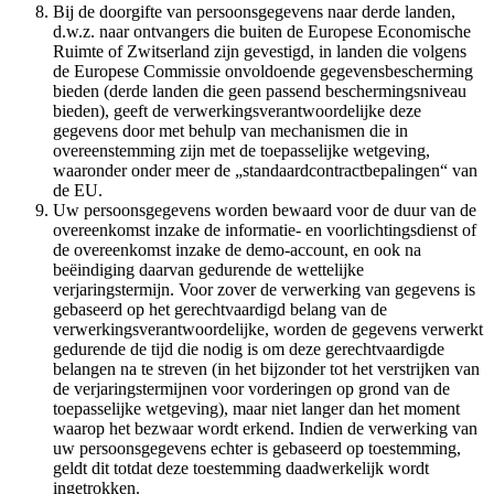
Bij de doorgifte van persoonsgegevens naar derde landen,
d.w.z. naar ontvangers die buiten de Europese Economische
Ruimte of Zwitserland zijn gevestigd, in landen die volgens
de Europese Commissie onvoldoende gegevensbescherming
bieden (derde landen die geen passend beschermingsniveau
bieden), geeft de verwerkingsverantwoordelijke deze
gegevens door met behulp van mechanismen die in
overeenstemming zijn met de toepasselijke wetgeving,
waaronder onder meer de „standaardcontractbepalingen“ van
de EU.
Uw persoonsgegevens worden bewaard voor de duur van de
overeenkomst inzake de informatie- en voorlichtingsdienst of
de overeenkomst inzake de demo-account, en ook na
beëindiging daarvan gedurende de wettelijke
verjaringstermijn. Voor zover de verwerking van gegevens is
gebaseerd op het gerechtvaardigd belang van de
verwerkingsverantwoordelijke, worden de gegevens verwerkt
gedurende de tijd die nodig is om deze gerechtvaardigde
belangen na te streven (in het bijzonder tot het verstrijken van
de verjaringstermijnen voor vorderingen op grond van de
toepasselijke wetgeving), maar niet langer dan het moment
waarop het bezwaar wordt erkend. Indien de verwerking van
uw persoonsgegevens echter is gebaseerd op toestemming,
geldt dit totdat deze toestemming daadwerkelijk wordt
ingetrokken.