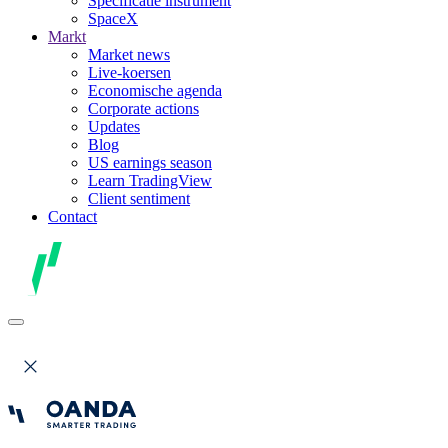
Specificatie instrument
SpaceX
Markt
Market news
Live-koersen
Economische agenda
Corporate actions
Updates
Blog
US earnings season
Learn TradingView
Client sentiment
Contact