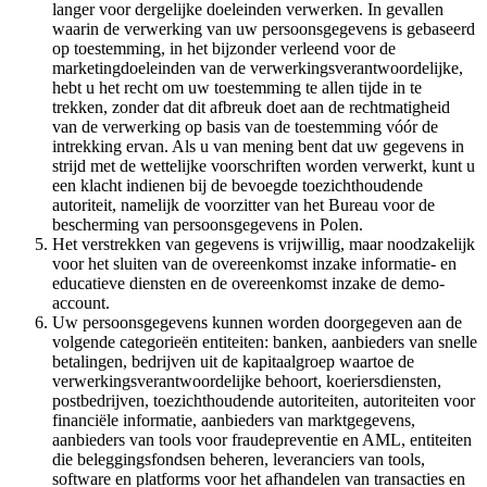
langer voor dergelijke doeleinden verwerken. In gevallen
waarin de verwerking van uw persoonsgegevens is gebaseerd
op toestemming, in het bijzonder verleend voor de
marketingdoeleinden van de verwerkingsverantwoordelijke,
hebt u het recht om uw toestemming te allen tijde in te
trekken, zonder dat dit afbreuk doet aan de rechtmatigheid
van de verwerking op basis van de toestemming vóór de
intrekking ervan. Als u van mening bent dat uw gegevens in
strijd met de wettelijke voorschriften worden verwerkt, kunt u
een klacht indienen bij de bevoegde toezichthoudende
autoriteit, namelijk de voorzitter van het Bureau voor de
bescherming van persoonsgegevens in Polen.
Het verstrekken van gegevens is vrijwillig, maar noodzakelijk
voor het sluiten van de overeenkomst inzake informatie- en
educatieve diensten en de overeenkomst inzake de demo-
account.
Uw persoonsgegevens kunnen worden doorgegeven aan de
volgende categorieën entiteiten: banken, aanbieders van snelle
betalingen, bedrijven uit de kapitaalgroep waartoe de
verwerkingsverantwoordelijke behoort, koeriersdiensten,
postbedrijven, toezichthoudende autoriteiten, autoriteiten voor
financiële informatie, aanbieders van marktgegevens,
aanbieders van tools voor fraudepreventie en AML, entiteiten
die beleggingsfondsen beheren, leveranciers van tools,
software en platforms voor het afhandelen van transacties en