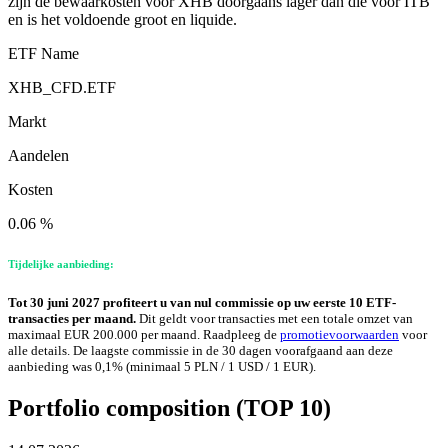
zijn de bewaarkosten voor XHB doorgaans lager dan die voor ITB
en is het voldoende groot en liquide.
ETF Name
XHB_CFD.ETF
Markt
Aandelen
Kosten
0.06 %
Tijdelijke aanbieding:
Tot 30 juni 2027 profiteert u van nul commissie op uw eerste 10 ETF-
transacties per maand.
Dit geldt voor transacties met een totale omzet van
maximaal EUR 200.000 per maand. Raadpleeg de
promotievoorwaarden
voor
alle details. De laagste commissie in de 30 dagen voorafgaand aan deze
aanbieding was 0,1% (minimaal 5 PLN / 1 USD / 1 EUR).
Portfolio composition (TOP 10)