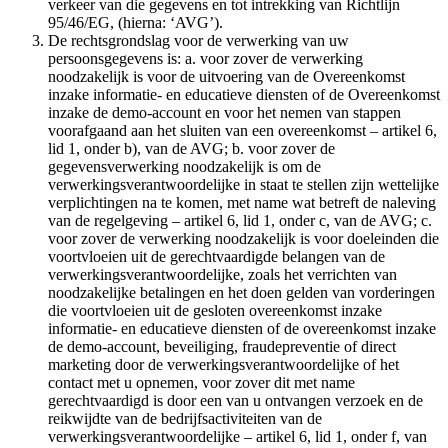
verkeer van die gegevens en tot intrekking van Richtlijn
95/46/EG, (hierna: ‘AVG’).
De rechtsgrondslag voor de verwerking van uw
persoonsgegevens is: a. voor zover de verwerking
noodzakelijk is voor de uitvoering van de Overeenkomst
inzake informatie- en educatieve diensten of de Overeenkomst
inzake de demo-account en voor het nemen van stappen
voorafgaand aan het sluiten van een overeenkomst – artikel 6,
lid 1, onder b), van de AVG; b. voor zover de
gegevensverwerking noodzakelijk is om de
verwerkingsverantwoordelijke in staat te stellen zijn wettelijke
verplichtingen na te komen, met name wat betreft de naleving
van de regelgeving – artikel 6, lid 1, onder c, van de AVG; c.
voor zover de verwerking noodzakelijk is voor doeleinden die
voortvloeien uit de gerechtvaardigde belangen van de
verwerkingsverantwoordelijke, zoals het verrichten van
noodzakelijke betalingen en het doen gelden van vorderingen
die voortvloeien uit de gesloten overeenkomst inzake
informatie- en educatieve diensten of de overeenkomst inzake
de demo-account, beveiliging, fraudepreventie of direct
marketing door de verwerkingsverantwoordelijke of het
contact met u opnemen, voor zover dit met name
gerechtvaardigd is door een van u ontvangen verzoek en de
reikwijdte van de bedrijfsactiviteiten van de
verwerkingsverantwoordelijke – artikel 6, lid 1, onder f, van