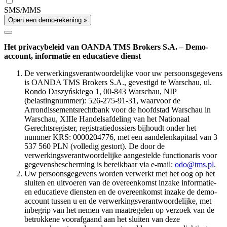
SMS/MMS
Open een demo-rekening »
Het privacybeleid van OANDA TMS Brokers S.A. – Demo-
account, informatie en educatieve dienst
De verwerkingsverantwoordelijke voor uw persoonsgegevens
is OANDA TMS Brokers S.A., gevestigd te Warschau, ul.
Rondo Daszyńskiego 1, 00-843 Warschau, NIP
(belastingnummer): 526-275-91-31, waarvoor de
Arrondissementsrechtbank voor de hoofdstad Warschau in
Warschau, XIIIe Handelsafdeling van het Nationaal
Gerechtsregister, registratiedossiers bijhoudt onder het
nummer KRS: 0000204776, met een aandelenkapitaal van 3
537 560 PLN (volledig gestort). De door de
verwerkingsverantwoordelijke aangestelde functionaris voor
gegevensbescherming is bereikbaar via e-mail:
odo@tms.pl
.
Uw persoonsgegevens worden verwerkt met het oog op het
sluiten en uitvoeren van de overeenkomst inzake informatie-
en educatieve diensten en de overeenkomst inzake de demo-
account tussen u en de verwerkingsverantwoordelijke, met
inbegrip van het nemen van maatregelen op verzoek van de
betrokkene voorafgaand aan het sluiten van deze