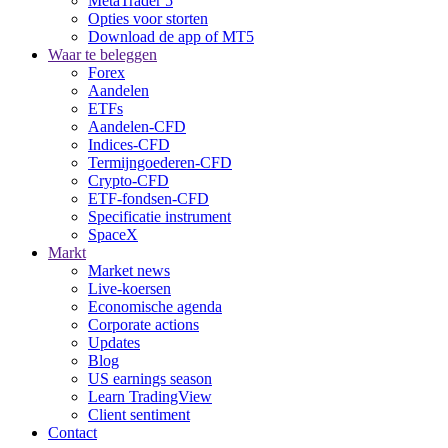
MetaTrader 5
Opties voor storten
Download de app of MT5
Waar te beleggen
Forex
Aandelen
ETFs
Aandelen-CFD
Indices-CFD
Termijngoederen-CFD
Crypto-CFD
ETF-fondsen-CFD
Specificatie instrument
SpaceX
Markt
Market news
Live-koersen
Economische agenda
Corporate actions
Updates
Blog
US earnings season
Learn TradingView
Client sentiment
Contact