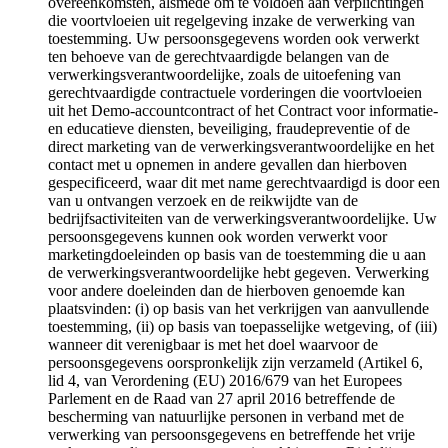
overeenkomsten, alsmede om te voldoen aan verplichtingen
die voortvloeien uit regelgeving inzake de verwerking van
toestemming. Uw persoonsgegevens worden ook verwerkt
ten behoeve van de gerechtvaardigde belangen van de
verwerkingsverantwoordelijke, zoals de uitoefening van
gerechtvaardigde contractuele vorderingen die voortvloeien
uit het Demo-accountcontract of het Contract voor informatie-
en educatieve diensten, beveiliging, fraudepreventie of de
direct marketing van de verwerkingsverantwoordelijke en het
contact met u opnemen in andere gevallen dan hierboven
gespecificeerd, waar dit met name gerechtvaardigd is door een
van u ontvangen verzoek en de reikwijdte van de
bedrijfsactiviteiten van de verwerkingsverantwoordelijke. Uw
persoonsgegevens kunnen ook worden verwerkt voor
marketingdoeleinden op basis van de toestemming die u aan
de verwerkingsverantwoordelijke hebt gegeven. Verwerking
voor andere doeleinden dan de hierboven genoemde kan
plaatsvinden: (i) op basis van het verkrijgen van aanvullende
toestemming, (ii) op basis van toepasselijke wetgeving, of (iii)
wanneer dit verenigbaar is met het doel waarvoor de
persoonsgegevens oorspronkelijk zijn verzameld (Artikel 6,
lid 4, van Verordening (EU) 2016/679 van het Europees
Parlement en de Raad van 27 april 2016 betreffende de
bescherming van natuurlijke personen in verband met de
verwerking van persoonsgegevens en betreffende het vrije