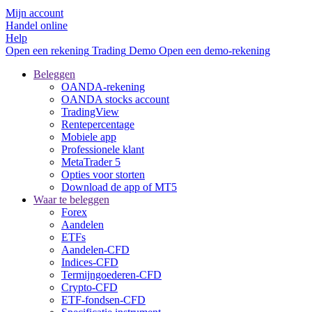
Mijn account
Handel online
Help
Open een rekening
Trading
Demo
Open een demo-rekening
Beleggen
OANDA-rekening
OANDA stocks account
TradingView
Rentepercentage
Mobiele app
Professionele klant
MetaTrader 5
Opties voor storten
Download de app of MT5
Waar te beleggen
Forex
Aandelen
ETFs
Aandelen-CFD
Indices-CFD
Termijngoederen-CFD
Crypto-CFD
ETF-fondsen-CFD