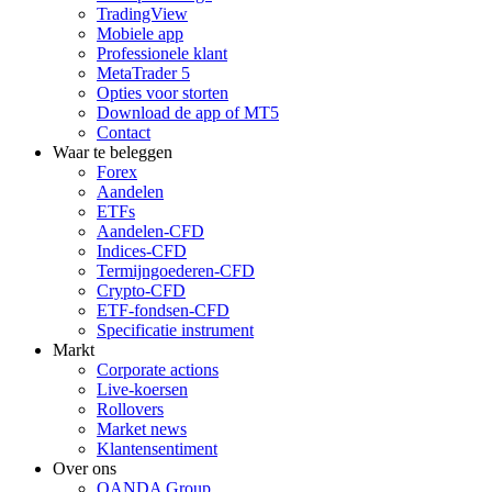
TradingView
Mobiele app
Professionele klant
MetaTrader 5
Opties voor storten
Download de app of MT5
Contact
Waar te beleggen
Forex
Aandelen
ETFs
Aandelen-CFD
Indices-CFD
Termijngoederen-CFD
Crypto-CFD
ETF-fondsen-CFD
Specificatie instrument
Markt
Corporate actions
Live-koersen
Rollovers
Market news
Klantensentiment
Over ons
OANDA Group