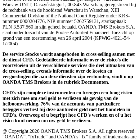
Warsaw UNIT, Daszyńskiego 1, 00-843 Warschau, geregistreerd bij
de rechtbank van de hoofdstad Warschau in Warschau, XIII
Commercial Division of the National Court Register onder KRS-
nummer 0000204776, NIP-nummer 5262759131, startkapitaal:
PLN 3.537.560 in zijn geheel betaald. OANDA TMS Brokers S.A.
staat onder toezicht van de Poolse Autoriteit Financieel Toezicht op
grond van een toestemming van 26 april 2004 (KPWiG-4021-54-
1/2004).
De service Stocks wordt aangeboden in cross-selling samen met
de dienst CFD. Gedetailleerde informatie over de risico's die
voortvloeien uit de verschillende services die deel uitmaken van
de cross-selling, evenals informatie over de kosten en
vergoedingen die aan deze diensten zijn verbonden, vindt u op
OANDA TMS Brokers in de rubriek Documenten.
CFD's zijn complexe instrumenten en brengen een hoog risico
met zich mee om snel geld te verliezen als gevolg van de
hefboomwerking. 76% van de accounts van particuliere
beleggers verliest bij deze aanbieder geld met het handelen in
CFD's. Overweeg of u begrijpt hoe CFD's werken en of u het
risico kunt nemen om uw geld te verliezen.
@ Copyright 2026 OANDA TMS Brokers S.A. All rights reserved.
“OANDA”, “fxTrade” and OANDA’s “fx” family of trademarks are