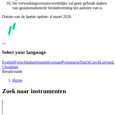
De verwerkingsverantwoordelijke zal geen gebruik maken
van geautomatiseerde besluitvorming ten aanzien van u.
Datum van de laatste update: 4 maart 2026.
Select your language
English
French
Italian
Spanish
German
Portuguese
Dutch
Czech
Latvian
L
Ukrainian
Breadcrumb
Home
Zoek naar instrumenten