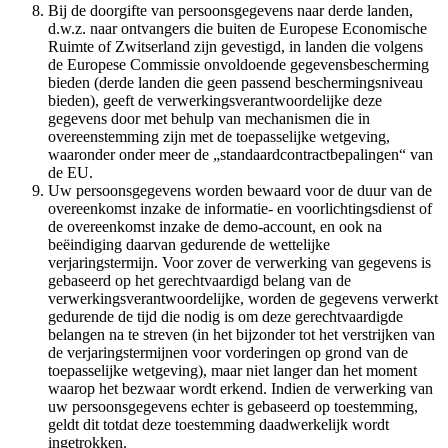
Bij de doorgifte van persoonsgegevens naar derde landen,
d.w.z. naar ontvangers die buiten de Europese Economische
Ruimte of Zwitserland zijn gevestigd, in landen die volgens
de Europese Commissie onvoldoende gegevensbescherming
bieden (derde landen die geen passend beschermingsniveau
bieden), geeft de verwerkingsverantwoordelijke deze
gegevens door met behulp van mechanismen die in
overeenstemming zijn met de toepasselijke wetgeving,
waaronder onder meer de „standaardcontractbepalingen“ van
de EU.
Uw persoonsgegevens worden bewaard voor de duur van de
overeenkomst inzake de informatie- en voorlichtingsdienst of
de overeenkomst inzake de demo-account, en ook na
beëindiging daarvan gedurende de wettelijke
verjaringstermijn. Voor zover de verwerking van gegevens is
gebaseerd op het gerechtvaardigd belang van de
verwerkingsverantwoordelijke, worden de gegevens verwerkt
gedurende de tijd die nodig is om deze gerechtvaardigde
belangen na te streven (in het bijzonder tot het verstrijken van
de verjaringstermijnen voor vorderingen op grond van de
toepasselijke wetgeving), maar niet langer dan het moment
waarop het bezwaar wordt erkend. Indien de verwerking van
uw persoonsgegevens echter is gebaseerd op toestemming,
geldt dit totdat deze toestemming daadwerkelijk wordt
ingetrokken.