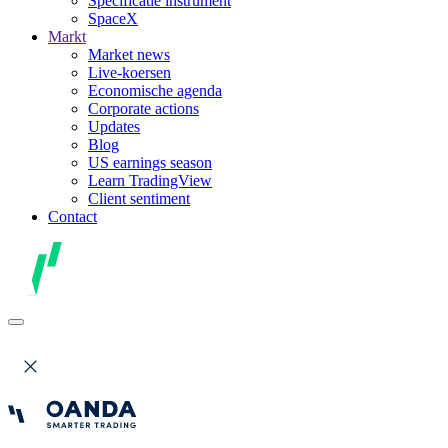
Specificatie instrument
SpaceX
Markt
Market news
Live-koersen
Economische agenda
Corporate actions
Updates
Blog
US earnings season
Learn TradingView
Client sentiment
Contact