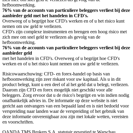
hefboomwerking.
76% van de accounts van particuliere beleggers verliest bij deze
aanbieder geld met het handelen in CFD's.
Overweeg of u begrijpt hoe CFD's werken en of u het risico kunt
nemen om uw geld te verliezen.
CFD's zijn complexe instrumenten en brengen een hoog risico met
zich mee om snel geld te verliezen als gevolg van de
hefboomwerking.
76% van de accounts van particuliere beleggers verliest bij deze
aanbieder geld
met het handelen in CFD's. Overweeg of u begrijpt hoe CFD's
werken en of u het risico kunt nemen om uw geld te verliezen.
Risicowaarschuwing: CFD- en forex-handel op basis van
hefboomwerking zijn zeer riskant voor uw kapitaal. Als u in dit
product belegt, kunt u een deel of al het geld dat u belegt, verliezen.
Daarom zijn CFD en forex mogelijk niet geschikt voor alle
beleggers. Zorg ervoor dat u de risico's begrijpt en win indien nodig
onafhankelijk advies in. De informatie op deze website is niet
gericht aan ontvangers van een bepaald land en is niet bedoeld voor
verspreiding naar landen waar de verspreiding of het gebruik van
deze informatie onverenigbaar zou zijn met lokale wetten, vereisten
en voorschriften.
OANDA TMS Brokers S.A. statutair gevestigd te Warschau,