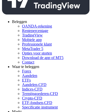
Beleggen
OANDA-rekening
Rentepercentage
TradingView
Mobiele app
Professionele klant
MetaTrader 5
Opties voor storten
Download de app of MT5
Contact
Waar te beleggen
Forex
Aandelen
ETFs
Aandelen-CFD
Indices-CFD
Termijngoederen-CFD
Crypto-CFD
ETF-fondsen-CFD
Specificatie instrument
Markt