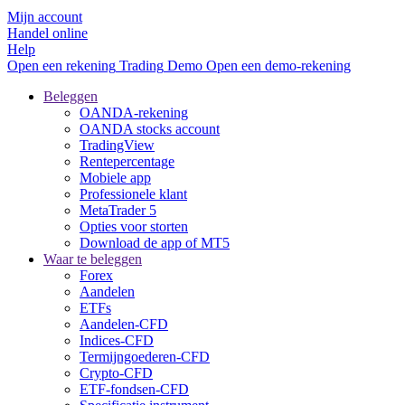
Mijn account
Handel online
Help
Open een rekening
Trading
Demo
Open een demo-rekening
Beleggen
OANDA-rekening
OANDA stocks account
TradingView
Rentepercentage
Mobiele app
Professionele klant
MetaTrader 5
Opties voor storten
Download de app of MT5
Waar te beleggen
Forex
Aandelen
ETFs
Aandelen-CFD
Indices-CFD
Termijngoederen-CFD
Crypto-CFD
ETF-fondsen-CFD