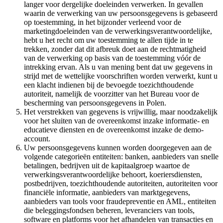
langer voor dergelijke doeleinden verwerken. In gevallen
waarin de verwerking van uw persoonsgegevens is gebaseerd
op toestemming, in het bijzonder verleend voor de
marketingdoeleinden van de verwerkingsverantwoordelijke,
hebt u het recht om uw toestemming te allen tijde in te
trekken, zonder dat dit afbreuk doet aan de rechtmatigheid
van de verwerking op basis van de toestemming vóór de
intrekking ervan. Als u van mening bent dat uw gegevens in
strijd met de wettelijke voorschriften worden verwerkt, kunt u
een klacht indienen bij de bevoegde toezichthoudende
autoriteit, namelijk de voorzitter van het Bureau voor de
bescherming van persoonsgegevens in Polen.
Het verstrekken van gegevens is vrijwillig, maar noodzakelijk
voor het sluiten van de overeenkomst inzake informatie- en
educatieve diensten en de overeenkomst inzake de demo-
account.
Uw persoonsgegevens kunnen worden doorgegeven aan de
volgende categorieën entiteiten: banken, aanbieders van snelle
betalingen, bedrijven uit de kapitaalgroep waartoe de
verwerkingsverantwoordelijke behoort, koeriersdiensten,
postbedrijven, toezichthoudende autoriteiten, autoriteiten voor
financiële informatie, aanbieders van marktgegevens,
aanbieders van tools voor fraudepreventie en AML, entiteiten
die beleggingsfondsen beheren, leveranciers van tools,
software en platforms voor het afhandelen van transacties en