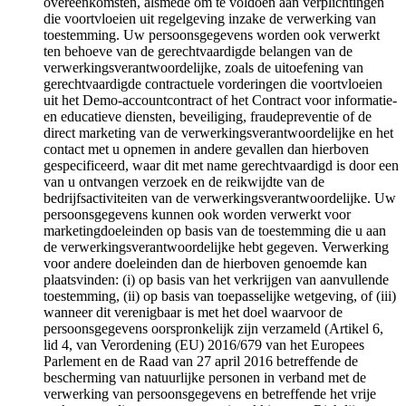
overeenkomsten, alsmede om te voldoen aan verplichtingen
die voortvloeien uit regelgeving inzake de verwerking van
toestemming. Uw persoonsgegevens worden ook verwerkt
ten behoeve van de gerechtvaardigde belangen van de
verwerkingsverantwoordelijke, zoals de uitoefening van
gerechtvaardigde contractuele vorderingen die voortvloeien
uit het Demo-accountcontract of het Contract voor informatie-
en educatieve diensten, beveiliging, fraudepreventie of de
direct marketing van de verwerkingsverantwoordelijke en het
contact met u opnemen in andere gevallen dan hierboven
gespecificeerd, waar dit met name gerechtvaardigd is door een
van u ontvangen verzoek en de reikwijdte van de
bedrijfsactiviteiten van de verwerkingsverantwoordelijke. Uw
persoonsgegevens kunnen ook worden verwerkt voor
marketingdoeleinden op basis van de toestemming die u aan
de verwerkingsverantwoordelijke hebt gegeven. Verwerking
voor andere doeleinden dan de hierboven genoemde kan
plaatsvinden: (i) op basis van het verkrijgen van aanvullende
toestemming, (ii) op basis van toepasselijke wetgeving, of (iii)
wanneer dit verenigbaar is met het doel waarvoor de
persoonsgegevens oorspronkelijk zijn verzameld (Artikel 6,
lid 4, van Verordening (EU) 2016/679 van het Europees
Parlement en de Raad van 27 april 2016 betreffende de
bescherming van natuurlijke personen in verband met de
verwerking van persoonsgegevens en betreffende het vrije