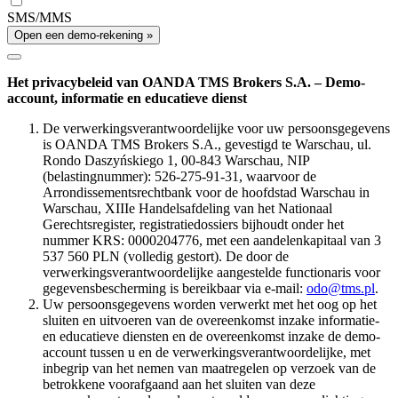
SMS/MMS
Open een demo-rekening »
Het privacybeleid van OANDA TMS Brokers S.A. – Demo-
account, informatie en educatieve dienst
De verwerkingsverantwoordelijke voor uw persoonsgegevens
is OANDA TMS Brokers S.A., gevestigd te Warschau, ul.
Rondo Daszyńskiego 1, 00-843 Warschau, NIP
(belastingnummer): 526-275-91-31, waarvoor de
Arrondissementsrechtbank voor de hoofdstad Warschau in
Warschau, XIIIe Handelsafdeling van het Nationaal
Gerechtsregister, registratiedossiers bijhoudt onder het
nummer KRS: 0000204776, met een aandelenkapitaal van 3
537 560 PLN (volledig gestort). De door de
verwerkingsverantwoordelijke aangestelde functionaris voor
gegevensbescherming is bereikbaar via e-mail:
odo@tms.pl
.
Uw persoonsgegevens worden verwerkt met het oog op het
sluiten en uitvoeren van de overeenkomst inzake informatie-
en educatieve diensten en de overeenkomst inzake de demo-
account tussen u en de verwerkingsverantwoordelijke, met
inbegrip van het nemen van maatregelen op verzoek van de
betrokkene voorafgaand aan het sluiten van deze