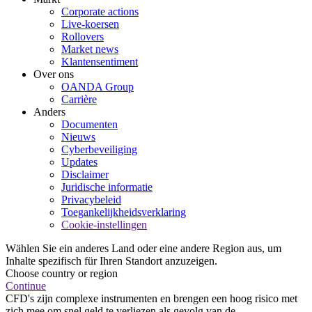
Corporate actions
Live-koersen
Rollovers
Market news
Klantensentiment
Over ons
OANDA Group
Carrière
Anders
Documenten
Nieuws
Cyberbeveiliging
Updates
Disclaimer
Juridische informatie
Privacybeleid
Toegankelijkheidsverklaring
Cookie-instellingen
Wählen Sie ein anderes Land oder eine andere Region aus, um
Inhalte spezifisch für Ihren Standort anzuzeigen.
Choose country or region
Continue
CFD's zijn complexe instrumenten en brengen een hoog risico met
zich mee om snel geld te verliezen als gevolg van de