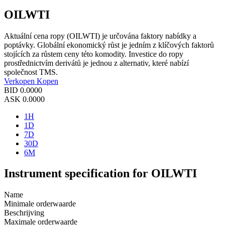
OILWTI
Aktuální cena ropy (OILWTI) je určována faktory nabídky a
poptávky. Globální ekonomický růst je jedním z klíčových faktorů
stojících za růstem ceny této komodity. Investice do ropy
prostřednictvím derivátů je jednou z alternativ, které nabízí
společnost TMS.
Verkopen
Kopen
BID
0.0000
ASK
0.0000
1H
1D
7D
30D
6M
Instrument specification for OILWTI
Name
Minimale orderwaarde
Beschrijving
Maximale orderwaarde