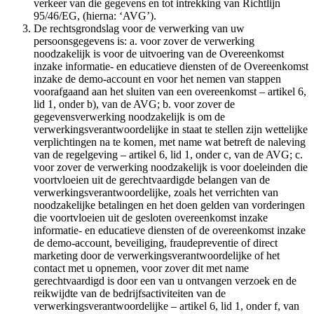
verkeer van die gegevens en tot intrekking van Richtlijn
95/46/EG, (hierna: ‘AVG’).
De rechtsgrondslag voor de verwerking van uw
persoonsgegevens is: a. voor zover de verwerking
noodzakelijk is voor de uitvoering van de Overeenkomst
inzake informatie- en educatieve diensten of de Overeenkomst
inzake de demo-account en voor het nemen van stappen
voorafgaand aan het sluiten van een overeenkomst – artikel 6,
lid 1, onder b), van de AVG; b. voor zover de
gegevensverwerking noodzakelijk is om de
verwerkingsverantwoordelijke in staat te stellen zijn wettelijke
verplichtingen na te komen, met name wat betreft de naleving
van de regelgeving – artikel 6, lid 1, onder c, van de AVG; c.
voor zover de verwerking noodzakelijk is voor doeleinden die
voortvloeien uit de gerechtvaardigde belangen van de
verwerkingsverantwoordelijke, zoals het verrichten van
noodzakelijke betalingen en het doen gelden van vorderingen
die voortvloeien uit de gesloten overeenkomst inzake
informatie- en educatieve diensten of de overeenkomst inzake
de demo-account, beveiliging, fraudepreventie of direct
marketing door de verwerkingsverantwoordelijke of het
contact met u opnemen, voor zover dit met name
gerechtvaardigd is door een van u ontvangen verzoek en de
reikwijdte van de bedrijfsactiviteiten van de
verwerkingsverantwoordelijke – artikel 6, lid 1, onder f, van