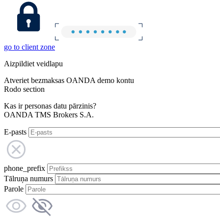
go to client zone
Aizpildiet veidlapu
Atveriet bezmaksas OANDA demo kontu
Rodo section
Kas ir personas datu pārzinis?
OANDA TMS Brokers S.A.
E-pasts
phone_prefix
Tālruņa numurs
Parole