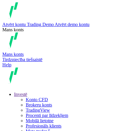
Atvērt kontu
Trading
Demo
Atvērt demo kontu
Mans konts
Mans konts
Tirdzniecība tiešsaistē
Help
Investē
Konto CFD
Brokeru konts
TradingView
Procenti par līdzekļiem
Mobilā lietotne
Profesionāls klients