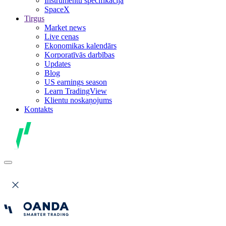
Instrumentu specifikācija
SpaceX
Tirgus
Market news
Live cenas
Ekonomikas kalendārs
Korporatīvās darbības
Updates
Blog
US earnings season
Learn TradingView
Klientu noskaņojums
Kontakts