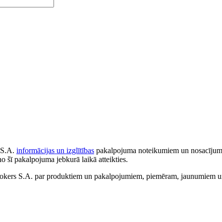
 S.A.
informācijas un izglītības
pakalpojuma noteikumiem un nosacījumiem
no šī pakalpojuma jebkurā laikā atteikties.
ers S.A. par produktiem un pakalpojumiem, piemēram, jaunumiem un 