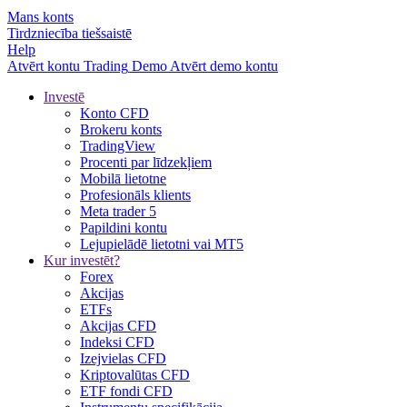
Mans konts
Tirdzniecība tiešsaistē
Help
Atvērt kontu
Trading
Demo
Atvērt demo kontu
Investē
Konto CFD
Brokeru konts
TradingView
Procenti par līdzekļiem
Mobilā lietotne
Profesionāls klients
Meta trader 5
Papildini kontu
Lejupielādē lietotni vai MT5
Kur investēt?
Forex
Akcijas
ETFs
Akcijas CFD
Indeksi CFD
Izejvielas CFD
Kriptovalūtas CFD
ETF fondi CFD