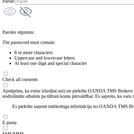
Parole
Paroles stiprums:
The password must contain:
8 or more characters
Uppercase and lowercase letters
At least one digit and special character
Check all consents
Apstiprinu, ka esmu izlasījis(-usi) un piekrītu OANDA TMS Brokers
nodrošinātu atbalstu pa tālruni konta pārvaldībai. Es saprotu, ka varu 
Es piekrītu saņemt mārketinga informāciju no OANDA TMS Brok
E-pasta
SMS/MMS