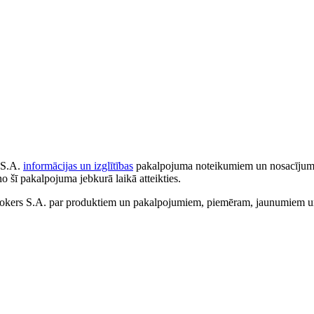
 S.A.
informācijas un izglītības
pakalpojuma noteikumiem un nosacījumiem
no šī pakalpojuma jebkurā laikā atteikties.
ers S.A. par produktiem un pakalpojumiem, piemēram, jaunumiem un 