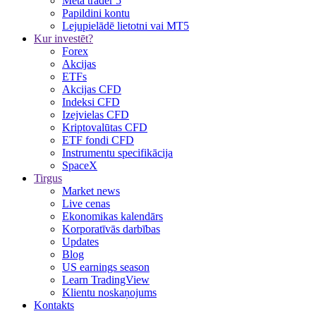
Meta trader 5
Papildini kontu
Lejupielādē lietotni vai MT5
Kur investēt?
Forex
Akcijas
ETFs
Akcijas CFD
Indeksi CFD
Izejvielas CFD
Kriptovalūtas CFD
ETF fondi CFD
Instrumentu specifikācija
SpaceX
Tirgus
Market news
Live cenas
Ekonomikas kalendārs
Korporatīvās darbības
Updates
Blog
US earnings season
Learn TradingView
Klientu noskaņojums
Kontakts