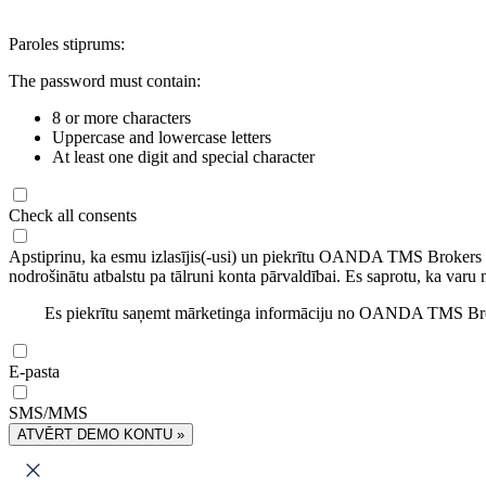
Paroles stiprums:
The password must contain:
8 or more characters
Uppercase and lowercase letters
At least one digit and special character
Check all consents
Apstiprinu, ka esmu izlasījis(-usi) un piekrītu OANDA TMS Brokers
nodrošinātu atbalstu pa tālruni konta pārvaldībai. Es saprotu, ka varu 
Es piekrītu saņemt mārketinga informāciju no OANDA TMS Brok
E-pasta
SMS/MMS
ATVĒRT DEMO KONTU »