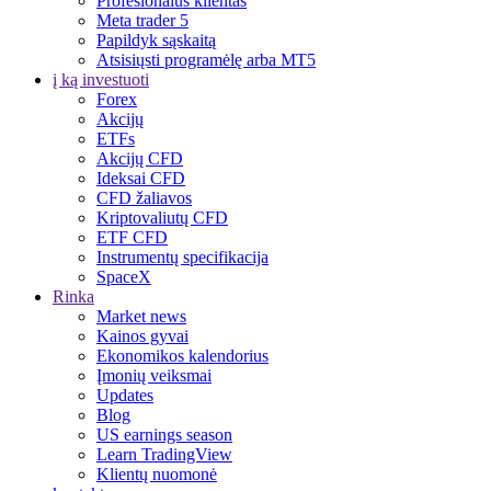
Profesionalus klientas
Meta trader 5
Papildyk sąskaitą
Atsisiųsti programėlę arba MT5
į ką investuoti
Forex
Akcijų
ETFs
Akcijų CFD
Ideksai CFD
CFD žaliavos
Kriptovaliutų CFD
ETF CFD
Instrumentų specifikacija
SpaceX
Rinka
Market news
Kainos gyvai
Ekonomikos kalendorius
Įmonių veiksmai
Updates
Blog
US earnings season
Learn TradingView
Klientų nuomonė