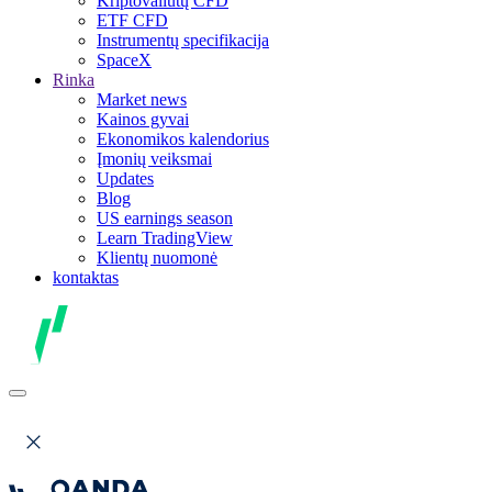
Kriptovaliutų CFD
ETF CFD
Instrumentų specifikacija
SpaceX
Rinka
Market news
Kainos gyvai
Ekonomikos kalendorius
Įmonių veiksmai
Updates
Blog
US earnings season
Learn TradingView
Klientų nuomonė
kontaktas