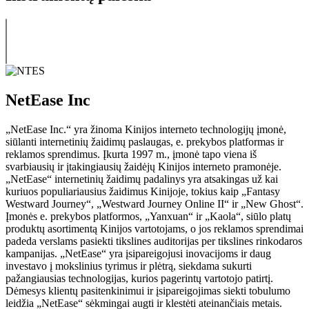
NetEase Inc
„NetEase Inc.“ yra žinoma Kinijos interneto technologijų įmonė,
siūlanti internetinių žaidimų paslaugas, e. prekybos platformas ir
reklamos sprendimus. Įkurta 1997 m., įmonė tapo viena iš
svarbiausių ir įtakingiausių žaidėjų Kinijos interneto pramonėje.
„NetEase“ internetinių žaidimų padalinys yra atsakingas už kai
kuriuos populiariausius žaidimus Kinijoje, tokius kaip „Fantasy
Westward Journey“, „Westward Journey Online II“ ir „New Ghost“.
Įmonės e. prekybos platformos, „Yanxuan“ ir „Kaola“, siūlo platų
produktų asortimentą Kinijos vartotojams, o jos reklamos sprendimai
padeda verslams pasiekti tikslines auditorijas per tikslines rinkodaros
kampanijas. „NetEase“ yra įsipareigojusi inovacijoms ir daug
investavo į mokslinius tyrimus ir plėtrą, siekdama sukurti
pažangiausias technologijas, kurios pagerintų vartotojo patirtį.
Dėmesys klientų pasitenkinimui ir įsipareigojimas siekti tobulumo
leidžia „NetEase“ sėkmingai augti ir klestėti ateinančiais metais.