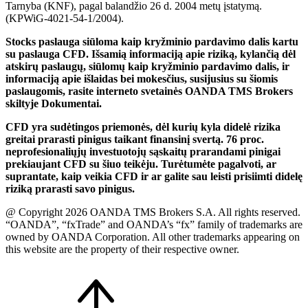
Tarnyba (KNF), pagal balandžio 26 d. 2004 metų įstatymą.
(KPWiG-4021-54-1/2004).
Stocks paslauga siūloma kaip kryžminio pardavimo dalis kartu
su paslauga CFD. Išsamią informaciją apie riziką, kylančią dėl
atskirų paslaugų, siūlomų kaip kryžminio pardavimo dalis, ir
informaciją apie išlaidas bei mokesčius, susijusius su šiomis
paslaugomis, rasite interneto svetainės OANDA TMS Brokers
skiltyje Dokumentai.
CFD yra sudėtingos priemonės, dėl kurių kyla didelė rizika
greitai prarasti pinigus taikant finansinį svertą. 76 proc.
neprofesionaliųjų investuotojų sąskaitų prarandami pinigai
prekiaujant CFD su šiuo teikėju. Turėtumėte pagalvoti, ar
suprantate, kaip veikia CFD ir ar galite sau leisti prisiimti didelę
riziką prarasti savo pinigus.
@ Copyright 2026 OANDA TMS Brokers S.A. All rights reserved.
“OANDA”, “fxTrade” and OANDA’s “fx” family of trademarks are
owned by OANDA Corporation. All other trademarks appearing on
this website are the property of their respective owner.