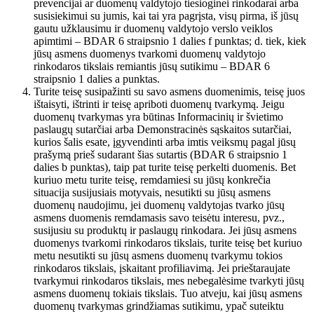
prevencijai ar duomenų valdytojo tiesioginei rinkodarai arba
susisiekimui su jumis, kai tai yra pagrįsta, visų pirma, iš jūsų
gautu užklausimu ir duomenų valdytojo verslo veiklos
apimtimi – BDAR 6 straipsnio 1 dalies f punktas; d. tiek, kiek
jūsų asmens duomenys tvarkomi duomenų valdytojo
rinkodaros tikslais remiantis jūsų sutikimu – BDAR 6
straipsnio 1 dalies a punktas.
Turite teisę susipažinti su savo asmens duomenimis, teisę juos
ištaisyti, ištrinti ir teisę apriboti duomenų tvarkymą. Jeigu
duomenų tvarkymas yra būtinas Informacinių ir švietimo
paslaugų sutarčiai arba Demonstracinės sąskaitos sutarčiai,
kurios šalis esate, įgyvendinti arba imtis veiksmų pagal jūsų
prašymą prieš sudarant šias sutartis (BDAR 6 straipsnio 1
dalies b punktas), taip pat turite teisę perkelti duomenis. Bet
kuriuo metu turite teisę, remdamiesi su jūsų konkrečia
situacija susijusiais motyvais, nesutikti su jūsų asmens
duomenų naudojimu, jei duomenų valdytojas tvarko jūsų
asmens duomenis remdamasis savo teisėtu interesu, pvz.,
susijusiu su produktų ir paslaugų rinkodara. Jei jūsų asmens
duomenys tvarkomi rinkodaros tikslais, turite teisę bet kuriuo
metu nesutikti su jūsų asmens duomenų tvarkymu tokios
rinkodaros tikslais, įskaitant profiliavimą. Jei prieštaraujate
tvarkymui rinkodaros tikslais, mes nebegalėsime tvarkyti jūsų
asmens duomenų tokiais tikslais. Tuo atveju, kai jūsų asmens
duomenų tvarkymas grindžiamas sutikimu, ypač suteiktu