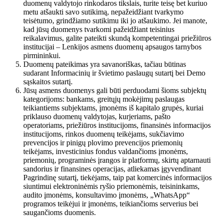
duomenų valdytojo rinkodaros tikslais, turite teisę bet kuriuo
metu atšaukti savo sutikimą, nepažeidžiant tvarkymo
teisėtumo, grindžiamo sutikimu iki jo atšaukimo. Jei manote,
kad jūsų duomenys tvarkomi pažeidžiant teisinius
reikalavimus, galite pateikti skundą kompetentingai priežiūros
institucijai – Lenkijos asmens duomenų apsaugos tarnybos
pirmininkui.
Duomenų pateikimas yra savanoriškas, tačiau būtinas
sudarant Informacinių ir švietimo paslaugų sutartį bei Demo
sąskaitos sutartį.
Jūsų asmens duomenys gali būti perduodami šioms subjektų
kategorijoms: bankams, greitųjų mokėjimų paslaugas
teikiantiems subjektams, įmonėms iš kapitalo grupės, kuriai
priklauso duomenų valdytojas, kurjeriams, pašto
operatoriams, priežiūros institucijoms, finansinės informacijos
institucijoms, rinkos duomenų teikėjams, sukčiavimo
prevencijos ir pinigų plovimo prevencijos priemonių
teikėjams, investicinius fondus valdančioms įmonėms,
priemonių, programinės įrangos ir platformų, skirtų aptarnauti
sandorius ir finansines operacijas, atliekamas įgyvendinant
Pagrindinę sutartį, tiekėjams, taip pat komercinės informacijos
siuntimui elektroninėmis ryšio priemonėmis, teisininkams,
audito įmonėms, konsultavimo įmonėms, „WhatsApp“
programos teikėjui ir įmonėms, teikiančioms serverius bei
saugančioms duomenis.