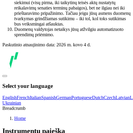
siekimui (visų pirma, iki taikytinų teisės aktų nustatytų
reikalavimų senaties terminų pabaigos), bet ne ilgiau nei iki
prieštaravimo pripažinimo. Tačiau jeigu jūsų asmens duomenų
tvarkymas grindžiamas sutikimu – iki tol, kol toks sutikimas
bus veiksmingai atšauktas.
Duomenų valdytojas netaikys jūsų atžvilgiu automatizuoto
sprendimų priėmimo.
Paskutinio atnaujinimo data: 2026 m. kovo 4 d.
Select your language
English
French
Italian
Spanish
German
Portuguese
Dutch
Czech
Latvian
L
Ukrainian
Breadcrumb
Home
Instrumentų paieška