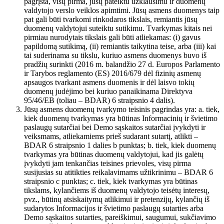
pagrįsta, visų pirma, jūsų pateiktu užklausimu ir duomenų
valdytojo verslo veiklos apimtimi. Jūsų asmens duomenys taip
pat gali būti tvarkomi rinkodaros tikslais, remiantis jūsų
duomenų valdytojui suteiktu sutikimu. Tvarkymas kitais nei
pirmiau nurodytais tikslais gali būti atliekamas: (i) gavus
papildomą sutikimą, (ii) remiantis taikytina teise, arba (iii) kai
tai suderinama su tikslu, kuriuo asmens duomenys buvo iš
pradžių surinkti (2016 m. balandžio 27 d. Europos Parlamento
ir Tarybos reglamento (ES) 2016/679 dėl fizinių asmenų
apsaugos tvarkant asmens duomenis ir dėl laisvo tokių
duomenų judėjimo bei kuriuo panaikinama Direktyva
95/46/EB (toliau – BDAR) 6 straipsnio 4 dalis).
Jūsų asmens duomenų tvarkymo teisinis pagrindas yra: a. tiek,
kiek duomenų tvarkymas yra būtinas Informacinių ir švietimo
paslaugų sutarčiai bei Demo sąskaitos sutarčiai įvykdyti ir
veiksmams, atliekamiems prieš sudarant sutartį, atlikti –
BDAR 6 straipsnio 1 dalies b punktas; b. tiek, kiek duomenų
tvarkymas yra būtinas duomenų valdytojui, kad jis galėtų
įvykdyti jam tenkančias teisines prievoles, visų pirma
susijusias su atitikties reikalavimams užtikrinimu – BDAR 6
straipsnio c punktas; c. tiek, kiek tvarkymas yra būtinas
tikslams, kylančiems iš duomenų valdytojo teisėtų interesų,
pvz., būtinų atsiskaitymų atlikimui ir pretenzijų, kylančių iš
sudarytos Informacijos ir švietimo paslaugų sutarties arba
Demo sąskaitos sutarties, pareiškimui, saugumui, sukčiavimo