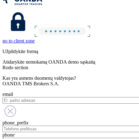
go to client zone
Užpildykite formą
Atidarykite nemokamą OANDA demo sąskaitą
Rodo section
Kas yra asmens duomenų valdytojas?
OANDA TMS Brokers S.A.
email
phone_prefix
phone