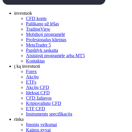
investuok
CFD konts
Palūkanų už lėšas
TradingView
Mobilioji programėlė
Profesionalus klientas
MetaTrader 5
Papildyk sąskaitą
Atsisiųsti programėlę arba MT5
Kontaktas
į ką investuoti
Forex
Akcijų
ETFs
Akcijų CFD
Ideksai CFD
CFD žaliavos
Kriptovaliutų CFD
ETF CFD
Instrumentų specifikacija
rinka
Įmonių veiksmai
Kainos gyvai