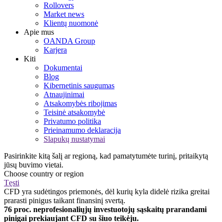
Rollovers
Market news
Klientų nuomonė
Apie mus
OANDA Group
Karjera
Kiti
Dokumentai
Blog
Kibernetinis saugumas
Atnaujinimai
Atsakomybės ribojimas
Teisinė atsakomybė
Privatumo politika
Prieinamumo deklaracija
Slapukų nustatymai
Pasirinkite kitą šalį ar regioną, kad pamatytumėte turinį, pritaikytą
jūsų buvimo vietai.
Choose country or region
Tęsti
CFD yra sudėtingos priemonės, dėl kurių kyla didelė rizika greitai
prarasti pinigus taikant finansinį svertą.
76 proc. neprofesionaliųjų investuotojų sąskaitų prarandami
pinigai prekiaujant CFD su šiuo teikėju.