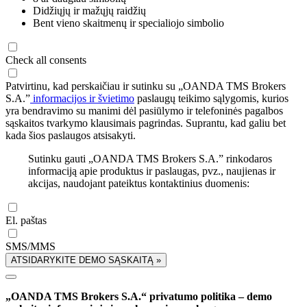
Didžiųjų ir mažųjų raidžių
Bent vieno skaitmenų ir specialiojo simbolio
Check all consents
Patvirtinu, kad perskaičiau ir sutinku su „OANDA TMS Brokers
S.A.”
informacijos ir švietimo
paslaugų teikimo sąlygomis, kurios
yra bendravimo su manimi dėl pasiūlymo ir telefoninės pagalbos
sąskaitos tvarkymo klausimais pagrindas. Suprantu, kad galiu bet
kada šios paslaugos atsisakyti.
Sutinku gauti „OANDA TMS Brokers S.A.” rinkodaros
informaciją apie produktus ir paslaugas, pvz., naujienas ir
akcijas, naudojant pateiktus kontaktinius duomenis:
El. paštas
SMS/MMS
ATSIDARYKITE DEMO SĄSKAITĄ »
„OANDA TMS Brokers S.A.“ privatumo politika – demo