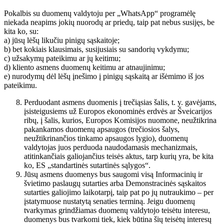
Pokalbis su duomenų valdytoju per „WhatsApp“ programėlę
niekada neapims jokių nuorodų ar priedų, taip pat nebus susijęs, be
kita ko, su:
a) jūsų lėšų likučiu pinigų sąskaitoje;
b) bet kokiais klausimais, susijusiais su sandorių vykdymu;
c) užsakymų pateikimu ar jų keitimu;
d) kliento asmens duomenų keitimu ar atnaujinimu;
e) nurodymų dėl lėšų įnešimo į pinigų sąskaitą ar išėmimo iš jos
pateikimu.
Perduodant asmens duomenis į trečiąsias šalis, t. y. gavėjams,
įsisteigusiems už Europos ekonominės erdvės ar Šveicarijos
ribų, į šalis, kurios, Europos Komisijos nuomone, neužtikrina
pakankamos duomenų apsaugos (trečiosios šalys,
neužtikrinančios tinkamo apsaugos lygio), duomenų
valdytojas juos perduoda naudodamasis mechanizmais,
atitinkančiais galiojančius teisės aktus, tarp kurių yra, be kita
ko, ES „standartinės sutartinės sąlygos“.
Jūsų asmens duomenys bus saugomi visą Informacinių ir
švietimo paslaugų sutarties arba Demonstracinės sąskaitos
sutarties galiojimo laikotarpį, taip pat po jų nutraukimo – per
įstatymuose nustatytą senaties terminą. Jeigu duomenų
tvarkymas grindžiamas duomenų valdytojo teisėtu interesu,
duomenys bus tvarkomi tiek, kiek būtina šių teisėtų interesų