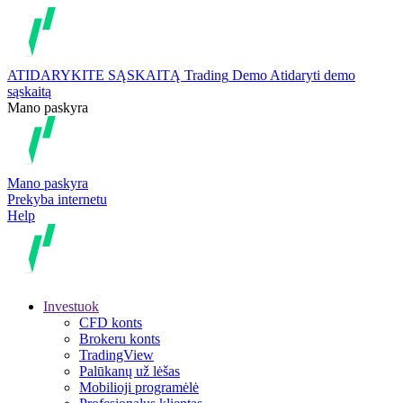
ATIDARYKITE SĄSKAITĄ
Trading
Demo
Atidaryti demo
sąskaitą
Mano paskyra
Mano paskyra
Prekyba internetu
Help
Investuok
CFD konts
Brokeru konts
TradingView
Palūkanų už lėšas
Mobilioji programėlė