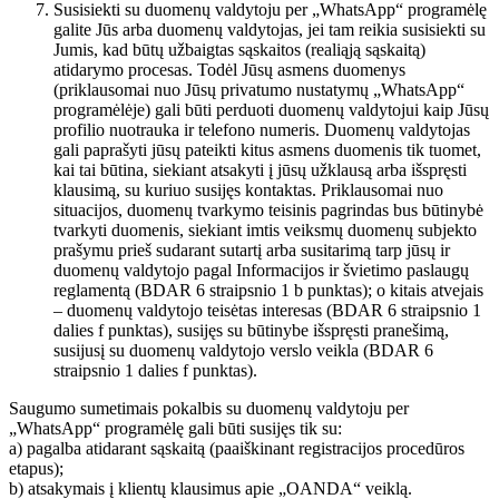
Susisiekti su duomenų valdytoju per „WhatsApp“ programėlę
galite Jūs arba duomenų valdytojas, jei tam reikia susisiekti su
Jumis, kad būtų užbaigtas sąskaitos (realiąją sąskaitą)
atidarymo procesas. Todėl Jūsų asmens duomenys
(priklausomai nuo Jūsų privatumo nustatymų „WhatsApp“
programėlėje) gali būti perduoti duomenų valdytojui kaip Jūsų
profilio nuotrauka ir telefono numeris. Duomenų valdytojas
gali paprašyti jūsų pateikti kitus asmens duomenis tik tuomet,
kai tai būtina, siekiant atsakyti į jūsų užklausą arba išspręsti
klausimą, su kuriuo susijęs kontaktas. Priklausomai nuo
situacijos, duomenų tvarkymo teisinis pagrindas bus būtinybė
tvarkyti duomenis, siekiant imtis veiksmų duomenų subjekto
prašymu prieš sudarant sutartį arba susitarimą tarp jūsų ir
duomenų valdytojo pagal Informacijos ir švietimo paslaugų
reglamentą (BDAR 6 straipsnio 1 b punktas); o kitais atvejais
– duomenų valdytojo teisėtas interesas (BDAR 6 straipsnio 1
dalies f punktas), susijęs su būtinybe išspręsti pranešimą,
susijusį su duomenų valdytojo verslo veikla (BDAR 6
straipsnio 1 dalies f punktas).
Saugumo sumetimais pokalbis su duomenų valdytoju per
„WhatsApp“ programėlę gali būti susijęs tik su:
a) pagalba atidarant sąskaitą (paaiškinant registracijos procedūros
etapus);
b) atsakymais į klientų klausimus apie „OANDA“ veiklą.