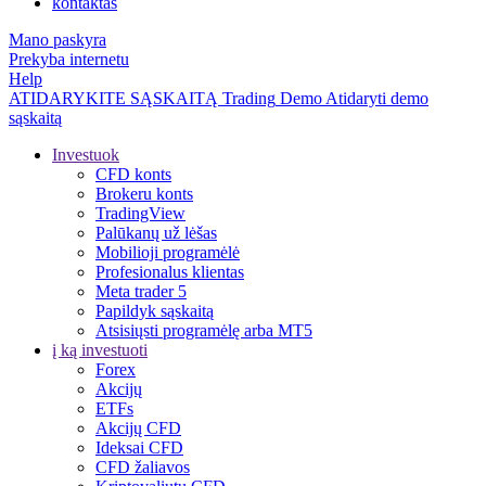
kontaktas
Mano paskyra
Prekyba internetu
Help
ATIDARYKITE SĄSKAITĄ
Trading
Demo
Atidaryti demo
sąskaitą
Investuok
CFD konts
Brokeru konts
TradingView
Palūkanų už lėšas
Mobilioji programėlė
Profesionalus klientas
Meta trader 5
Papildyk sąskaitą
Atsisiųsti programėlę arba MT5
į ką investuoti
Forex
Akcijų
ETFs
Akcijų CFD
Ideksai CFD
CFD žaliavos