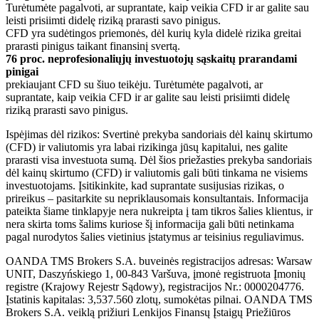
Turėtumėte pagalvoti, ar suprantate, kaip veikia CFD ir ar galite sau
leisti prisiimti didelę riziką prarasti savo pinigus.
CFD yra sudėtingos priemonės, dėl kurių kyla didelė rizika greitai
prarasti pinigus taikant finansinį svertą.
76 proc. neprofesionaliųjų investuotojų sąskaitų prarandami
pinigai
prekiaujant CFD su šiuo teikėju. Turėtumėte pagalvoti, ar
suprantate, kaip veikia CFD ir ar galite sau leisti prisiimti didelę
riziką prarasti savo pinigus.
Ispėjimas dėl rizikos: Svertinė prekyba sandoriais dėl kainų skirtumo
(CFD) ir valiutomis yra labai rizikinga jūsų kapitalui, nes galite
prarasti visa investuota sumą. Dėl šios priežasties prekyba sandoriais
dėl kainų skirtumo (CFD) ir valiutomis gali būti tinkama ne visiems
investuotojams. Įsitikinkite, kad suprantate susijusias rizikas, o
prireikus – pasitarkite su nepriklausomais konsultantais. Informacija
pateikta šiame tinklapyje nera nukreipta į tam tikros šalies klientus, ir
nera skirta toms šalims kuriose šį informacija gali būti netinkama
pagal nurodytos šalies vietinius įstatymus ar teisinius reguliavimus.
OANDA TMS Brokers S.A. buveinės registracijos adresas: Warsaw
UNIT, Daszyńskiego 1, 00-843 Varšuva, įmonė registruota Įmonių
registre (Krajowy Rejestr Sądowy), registracijos Nr.: 0000204776.
Įstatinis kapitalas: 3,537.560 zlotų, sumokėtas pilnai. OANDA TMS
Brokers S.A. veiklą prižiuri Lenkijos Finansų Įstaigų Priežiūros