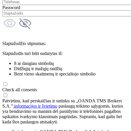
Password
Slaptažodžio stiprumas:
Slaptažodis turi būti sudarytas iš:
8 ar daugiau simbolių
Didžiųjų ir mažųjų raidžių
Bent vieno skaitmenų ir specialiojo simbolio
Check all consents
Patvirtinu, kad perskaičiau ir sutinku su „OANDA TMS Brokers
S.A.”
informacijos ir švietimo
paslaugų teikimo sąlygomis, kurios
yra bendravimo su manimi dėl pasiūlymo ir telefoninės pagalbos
sąskaitos tvarkymo klausimais pagrindas. Suprantu, kad galiu bet
kada šios paslaugos atsisakyti.