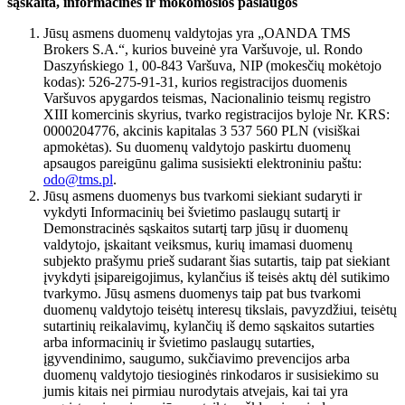
sąskaita, informacinės ir mokomosios paslaugos
Jūsų asmens duomenų valdytojas yra „OANDA TMS
Brokers S.A.“, kurios buveinė yra Varšuvoje, ul. Rondo
Daszyńskiego 1, 00-843 Varšuva, NIP (mokesčių mokėtojo
kodas): 526-275-91-31, kurios registracijos duomenis
Varšuvos apygardos teismas, Nacionalinio teismų registro
XIII komercinis skyrius, tvarko registracijos byloje Nr. KRS:
0000204776, akcinis kapitalas 3 537 560 PLN (visiškai
apmokėtas). Su duomenų valdytojo paskirtu duomenų
apsaugos pareigūnu galima susisiekti elektroniniu paštu:
odo@tms.pl
.
Jūsų asmens duomenys bus tvarkomi siekiant sudaryti ir
vykdyti Informacinių bei švietimo paslaugų sutartį ir
Demonstracinės sąskaitos sutartį tarp jūsų ir duomenų
valdytojo, įskaitant veiksmus, kurių imamasi duomenų
subjekto prašymu prieš sudarant šias sutartis, taip pat siekiant
įvykdyti įsipareigojimus, kylančius iš teisės aktų dėl sutikimo
tvarkymo. Jūsų asmens duomenys taip pat bus tvarkomi
duomenų valdytojo teisėtų interesų tikslais, pavyzdžiui, teisėtų
sutartinių reikalavimų, kylančių iš demo sąskaitos sutarties
arba informacinių ir švietimo paslaugų sutarties,
įgyvendinimo, saugumo, sukčiavimo prevencijos arba
duomenų valdytojo tiesioginės rinkodaros ir susisiekimo su
jumis kitais nei pirmiau nurodytais atvejais, kai tai yra