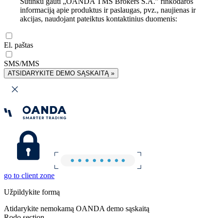
Sutinku gauti „OANDA TMS Brokers S.A.” rinkodaros
informaciją apie produktus ir paslaugas, pvz., naujienas ir
akcijas, naudojant pateiktus kontaktinius duomenis:
El. paštas
SMS/MMS
ATSIDARYKITE DEMO SĄSKAITĄ »
go to client zone
Užpildykite formą
Atidarykite nemokamą OANDA demo sąskaitą
Rodo section