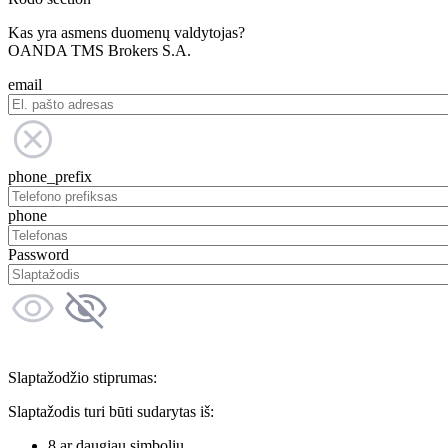
Kas yra asmens duomenų valdytojas?
OANDA TMS Brokers S.A.
email
phone_prefix
phone
Password
Slaptažodžio stiprumas:
Slaptažodis turi būti sudarytas iš:
8 ar daugiau simbolių