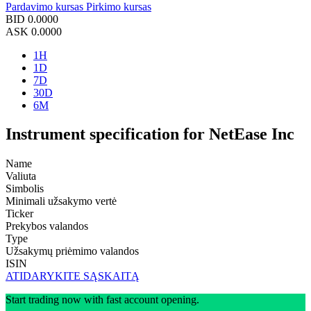
Pardavimo kursas
Pirkimo kursas
BID
0.0000
ASK
0.0000
1H
1D
7D
30D
6M
Instrument specification for NetEase Inc
Name
Valiuta
Simbolis
Minimali užsakymo vertė
Ticker
Prekybos valandos
Type
Užsakymų priėmimo valandos
ISIN
ATIDARYKITE SĄSKAITĄ
Start trading now with fast account opening.