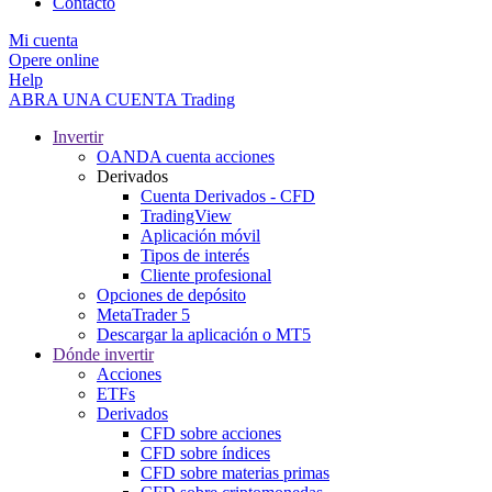
Contacto
Mi cuenta
Opere online
Help
ABRA UNA CUENTA
Trading
Invertir
OANDA cuenta acciones
Derivados
Cuenta Derivados - CFD
TradingView
Aplicación móvil
Tipos de interés
Cliente profesional
Opciones de depósito
MetaTrader 5
Descargar la aplicación o MT5
Dónde invertir
Acciones
ETFs
Derivados
CFD sobre acciones
CFD sobre índices
CFD sobre materias primas