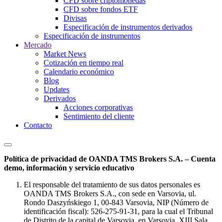
CFD sobre criptomonedas
CFD sobre fondos ETF
Divisas
Especificación de instrumentos derivados
Especificación de instrumentos
Mercado
Market News
Cotización en tiempo real
Calendario económico
Blog
Updates
Derivados
Acciones corporativas
Sentimiento del cliente
Contacto
Política de privacidad de OANDA TMS Brokers S.A. – Cuenta
demo, información y servicio educativo
El responsable del tratamiento de sus datos personales es
OANDA TMS Brokers S.A., con sede en Varsovia, ul.
Rondo Daszyńskiego 1, 00-843 Varsovia, NIP (Número de
identificación fiscal): 526-275-91-31, para la cual el Tribunal
de Distrito de la capital de Varsovia, en Varsovia, XIII Sala