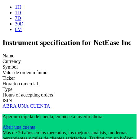
1H
1D
7D
30D
6M
Instrument specification for NetEase Inc
Name
Currency
Symbol
Valor de orden mínimo
Ticker
Horario comercial
Type
Hours of accepting orders
ISIN
ABRA UNA CUENTA
Apertura rápida de cuenta, empiece a invertir ahora
Abrir una cuenta
Más de 20 años en los mercados, los mejores análisis, modernas
herramientas y miles de clientes satisfechos. Trading con un bróker