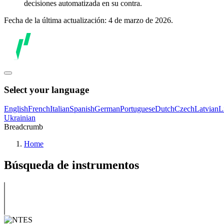
decisiones automatizada en su contra.
Fecha de la última actualización: 4 de marzo de 2026.
Select your language
English
French
Italian
Spanish
German
Portuguese
Dutch
Czech
Latvian
L
Ukrainian
Breadcrumb
Home
Búsqueda de instrumentos