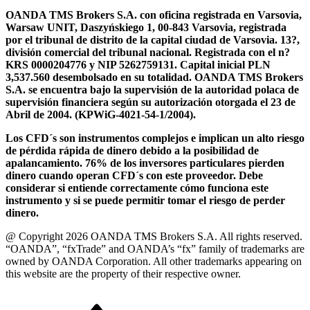
OANDA TMS Brokers S.A. con oficina registrada en Varsovia,
Warsaw UNIT, Daszyńskiego 1, 00-843 Varsovia, registrada
por el tribunal de distrito de la capital ciudad de Varsovia. 13?,
división comercial del tribunal nacional. Registrada con el n?
KRS 0000204776 y NIP 5262759131. Capital inicial PLN
3,537.560 desembolsado en su totalidad. OANDA TMS Brokers
S.A. se encuentra bajo la supervisión de la autoridad polaca de
supervisión financiera según su autorización otorgada el 23 de
Abril de 2004. (KPWiG-4021-54-1/2004).
Los CFD´s son instrumentos complejos e implican un alto riesgo
de pérdida rápida de dinero debido a la posibilidad de
apalancamiento. 76% de los inversores particulares pierden
dinero cuando operan CFD´s con este proveedor. Debe
considerar si entiende correctamente cómo funciona este
instrumento y si se puede permitir tomar el riesgo de perder
dinero.
@ Copyright 2026 OANDA TMS Brokers S.A. All rights reserved.
“OANDA”, “fxTrade” and OANDA’s “fx” family of trademarks are
owned by OANDA Corporation. All other trademarks appearing on
this website are the property of their respective owner.