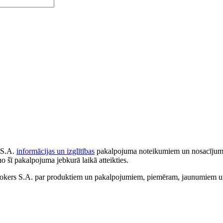
 S.A.
informācijas un izglītības
pakalpojuma noteikumiem un nosacījumiem
no šī pakalpojuma jebkurā laikā atteikties.
ers S.A. par produktiem un pakalpojumiem, piemēram, jaunumiem un 