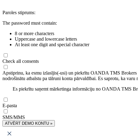
Paroles stiprums:
The password must contain:
8 or more characters
Uppercase and lowercase letters
At least one digit and special character
Check all consents
Apstiprinu, ka esmu izlasījis(-usi) un piekrītu OANDA TMS Brokers
nodrošinātu atbalstu pa tālruni konta pārvaldībai. Es saprotu, ka varu 
Es piekrītu saņemt mārketinga informāciju no OANDA TMS Brok
E-pasta
SMS/MMS
ATVĒRT DEMO KONTU »