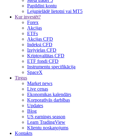
Meta trader 5
Papildini kontu
Lejupielādē lietotni vai MT5
Kur investēt?
Forex
Akcijas
ETFs
Akcijas CFD
Indeksi CFD
Izejvielas CFD
Kriptovalūtas CFD
ETF fondi CFD
Instrumentu specifikācija
SpaceX
Tirgus
Market news
Live cenas
Ekonomikas kalendārs
Korporatīvās darbības
Updates
Blog
US earnings season
Learn TradingView
Klientu noskaņojums
Kontakts