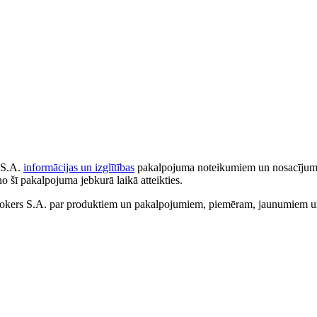
 S.A.
informācijas un izglītības
pakalpojuma noteikumiem un nosacījumiem
no šī pakalpojuma jebkurā laikā atteikties.
ers S.A. par produktiem un pakalpojumiem, piemēram, jaunumiem un 