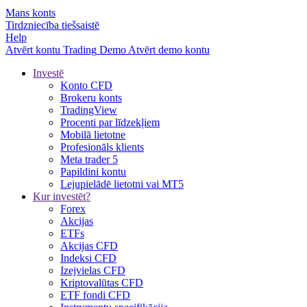
Mans konts
Tirdzniecība tiešsaistē
Help
Atvērt kontu
Trading
Demo
Atvērt demo kontu
Investē
Konto CFD
Brokeru konts
TradingView
Procenti par līdzekļiem
Mobilā lietotne
Profesionāls klients
Meta trader 5
Papildini kontu
Lejupielādē lietotni vai MT5
Kur investēt?
Forex
Akcijas
ETFs
Akcijas CFD
Indeksi CFD
Izejvielas CFD
Kriptovalūtas CFD
ETF fondi CFD