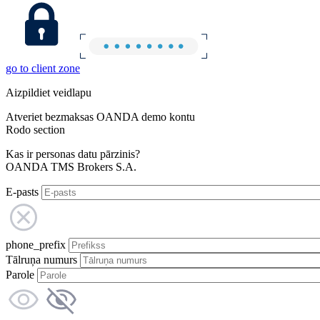
go to client zone
Aizpildiet veidlapu
Atveriet bezmaksas OANDA demo kontu
Rodo section
Kas ir personas datu pārzinis?
OANDA TMS Brokers S.A.
E-pasts
phone_prefix
Tālruņa numurs
Parole