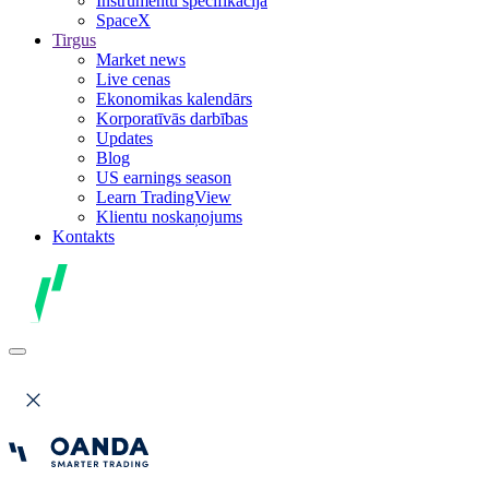
Instrumentu specifikācija
SpaceX
Tirgus
Market news
Live cenas
Ekonomikas kalendārs
Korporatīvās darbības
Updates
Blog
US earnings season
Learn TradingView
Klientu noskaņojums
Kontakts