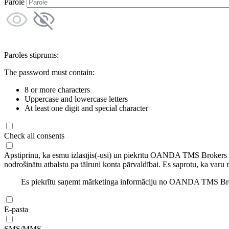
Parole
Paroles stiprums:
The password must contain:
8 or more characters
Uppercase and lowercase letters
At least one digit and special character
Check all consents
Apstiprinu, ka esmu izlasījis(-usi) un piekrītu OANDA TMS Brokers
nodrošinātu atbalstu pa tālruni konta pārvaldībai. Es saprotu, ka varu 
Es piekrītu saņemt mārketinga informāciju no OANDA TMS Brok
E-pasta
SMS/MMS