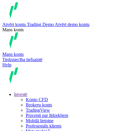
Atvērt kontu
Trading
Demo
Atvērt demo kontu
Mans konts
Mans konts
Tirdzniecība tiešsaistē
Help
Investē
Konto CFD
Brokeru konts
TradingView
Procenti par līdzekļiem
Mobilā lietotne
Profesionāls klients