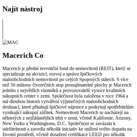
Najít nástroj
Macerich Co
Macerich je přední investiční fond do nemovitostí (REIT), který se
specializuje na akvizici, rozvoj a správu špičkových
maloobchodních nemovitostí po celých Spojených státech. S více
než 50 miliony čtverečních stop pronajímatelné plochy je Macerich
jedním z největších vlastníků a provozovatelů vysoce kvalitních
nákupních center v zemi. Společnost byla založena v roce 1964 a
má dlouhou historii vytváření výjimečných maloobchodních
destinací, které přitahují špičkové nájemce a poskytují spotřebitelům
vynikající nákupní zážitek. Nemovitosti Macerich se nacházejí na
některých z nejžádanějších trhů v zemi, včetně Kalifornie, Arizony,
New Yorku a Washingtonu, D.C. Společnost se zavázala k
udržitelnosti a zavedla několik iniciativ ke snížení svého dopadu na
životní prostředí, včetně dosažení certifikace LEED pro několik