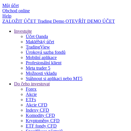
Můj účet
Obchod online
Help
ZALOŽIT ÚČET
Trading
Demo
OTEVŘÍT DEMO ÚČET
Investujte
Účet Oanda
Makléřský účet
TradingView
Úroková sazba fondů
Mobilní aplikace
Profesionální klient
Meta trader 5
Možnosti vkladu
Stáhnout si aplikaci nebo MT5
Do čeho investovat
Forex
Akcie
ETFs
Akcie CFD
Indexy CFD
Komodity CFD
Kryptoměny CFD
ETF fondy CFD