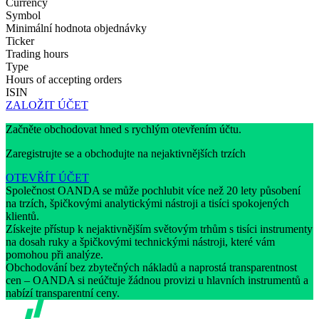
Currency
Symbol
Minimální hodnota objednávky
Ticker
Trading hours
Type
Hours of accepting orders
ISIN
ZALOŽIT ÚČET
Začněte obchodovat hned s rychlým otevřením účtu.
Zaregistrujte se a obchodujte na nejaktivnějších trzích
OTEVŘÍT ÚČET
Společnost OANDA se může pochlubit více než 20 lety působení
na trzích, špičkovými analytickými nástroji a tisíci spokojených
klientů.
Získejte přístup k nejaktivnějším světovým trhům s tisíci instrumenty
na dosah ruky a špičkovými technickými nástroji, které vám
pomohou při analýze.
Obchodování bez zbytečných nákladů a naprostá transparentnost
cen – OANDA si neúčtuje žádnou provizi u hlavních instrumentů a
nabízí transparentní ceny.