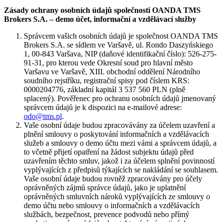
Zásady ochrany osobních údajů společnosti OANDA TMS
Brokers S.A. – demo účet, informační a vzdělávací služby
Správcem vašich osobních údajů je společnost OANDA TMS
Brokers S.A. se sídlem ve Varšavě, ul. Rondo Daszyńskiego
1, 00-843 Varšava, NIP (daňové identifikační číslo): 526-275-
91-31, pro kterou vede Okresní soud pro hlavní město
Varšavu ve Varšavě, XIII. obchodní oddělení Národního
soudního rejstříku, registrační spisy pod číslem KRS:
0000204776, základní kapitál 3 537 560 PLN (plně
splacený). Pověřenec pro ochranu osobních údajů jmenovaný
správcem údajů je k dispozici na e-mailové adrese:
odo@tms.pl
.
Vaše osobní údaje budou zpracovávány za účelem uzavření a
plnění smlouvy o poskytování informačních a vzdělávacích
služeb a smlouvy o demo účtu mezi vámi a správcem údajů, a
to včetně přijetí opatření na žádost subjektu údajů před
uzavřením těchto smluv, jakož i za účelem splnění povinností
vyplývajících z předpisů týkajících se nakládání se souhlasem.
Vaše osobní údaje budou rovněž zpracovávány pro účely
oprávněných zájmů správce údajů, jako je uplatnění
oprávněných smluvních nároků vyplývajících ze smlouvy o
demo účtu nebo smlouvy o informačních a vzdělávacích
službách, bezpečnost, prevence podvodů nebo přímý