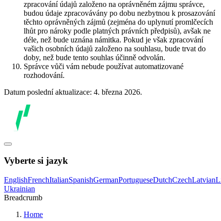
zpracování údajů založeno na oprávněném zájmu správce,
budou údaje zpracovávány po dobu nezbytnou k prosazování
těchto oprávněných zájmů (zejména do uplynutí promlčecích
lhůt pro nároky podle platných právních předpisů), avšak ne
déle, než bude uznána námitka. Pokud je však zpracování
vašich osobních údajů založeno na souhlasu, bude trvat do
doby, než bude tento souhlas účinně odvolán.
Správce vůči vám nebude používat automatizované
rozhodování.
Datum poslední aktualizace: 4. března 2026.
Vyberte si jazyk
English
French
Italian
Spanish
German
Portuguese
Dutch
Czech
Latvian
L
Ukrainian
Breadcrumb
Home