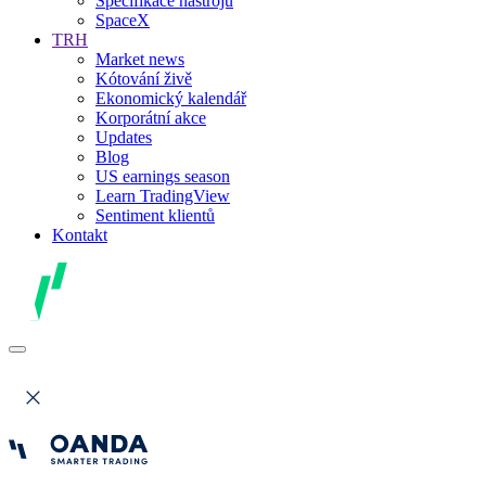
Specifikace nástrojů
SpaceX
TRH
Market news
Kótování živě
Ekonomický kalendář
Korporátní akce
Updates
Blog
US earnings season
Learn TradingView
Sentiment klientů
Kontakt