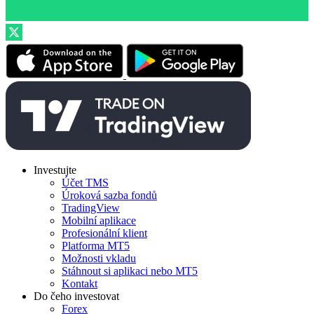
Investujte
Účet TMS
Úroková sazba fondů
TradingView
Mobilní aplikace
Profesionální klient
Platforma MT5
Možnosti vkladu
Stáhnout si aplikaci nebo MT5
Kontakt
Do čeho investovat
Forex