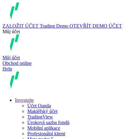
ZALOŽIT ÚČET
Trading
Demo
OTEVŘÍT DEMO ÚČET
Můj účet
Můj účet
Obchod online
Help
Investujte
Účet Oanda
Makléřský účet
TradingView
Úroková sazba fondů
Mobilní aplikace
Profesionální klient