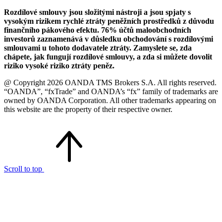
Rozdílové smlouvy jsou složitými nástroji a jsou spjaty s
vysokým rizikem rychlé ztráty peněžních prostředků z důvodu
finančního pákového efektu. 76% účtů maloobchodních
investorů zaznamenává v důsledku obchodování s rozdílovými
smlouvami u tohoto dodavatele ztráty. Zamyslete se, zda
chápete, jak fungují rozdílové smlouvy, a zda si můžete dovolit
riziko vysoké riziko ztráty peněz.
@ Copyright 2026 OANDA TMS Brokers S.A. All rights reserved.
“OANDA”, “fxTrade” and OANDA’s “fx” family of trademarks are
owned by OANDA Corporation. All other trademarks appearing on
this website are the property of their respective owner.
Scroll to top