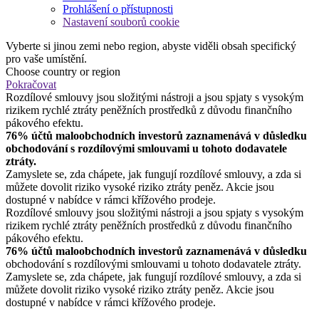
Prohlášení o přístupnosti
Nastavení souborů cookie
Vyberte si jinou zemi nebo region, abyste viděli obsah specifický
pro vaše umístění.
Choose country or region
Pokračovat
Rozdílové smlouvy jsou složitými nástroji a jsou spjaty s vysokým
rizikem rychlé ztráty peněžních prostředků z důvodu finančního
pákového efektu.
76% účtů maloobchodních investorů zaznamenává v důsledku
obchodování s rozdílovými smlouvami u tohoto dodavatele
ztráty.
Zamyslete se, zda chápete, jak fungují rozdílové smlouvy, a zda si
můžete dovolit riziko vysoké riziko ztráty peněz. Akcie jsou
dostupné v nabídce v rámci křížového prodeje.
Rozdílové smlouvy jsou složitými nástroji a jsou spjaty s vysokým
rizikem rychlé ztráty peněžních prostředků z důvodu finančního
pákového efektu.
76% účtů maloobchodních investorů zaznamenává v důsledku
obchodování s rozdílovými smlouvami u tohoto dodavatele ztráty.
Zamyslete se, zda chápete, jak fungují rozdílové smlouvy, a zda si
můžete dovolit riziko vysoké riziko ztráty peněz. Akcie jsou
dostupné v nabídce v rámci křížového prodeje.