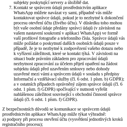
subjekty poskytující servery a úložiště dat.
Kontakt se správcem údajů prostřednictvím aplikace
WhatsApp můžete navázat vy sami, případně vás může
kontaktovat správce údajů, pokud je to nezbytné k dokončení
procesu otevření účtu (živého účtu). V důsledku toho mohou
být vaše osobní údaje předány správci údajů (v závislosti na
vašem nastavení soukromí v aplikaci WhatsApp) ve formě
vaší profilové fotografie a telefonního čísla. Správce údajů vás
může požádat o poskytnutí dalších osobních údajů pouze v
případě, že je to nezbytné k zodpovězení vašeho dotazu nebo
k vyřízení záležitosti, které se kontakt týká. V závislosti na
situaci bude právním základem pro zpracování údajů
nezbytnost zpracování za účelem přijetí opatření na žádost
subjektu údajů před uzavřením smlouvy nebo dohody
uzavřené mezi vámi a správcem údajů v souladu s předpisy
Informační a vzdělávací služby (čl. 6 odst. 1 písm. b) GDPR);
a v ostatních případech oprávněný zájem správce údajů (čl. 6
odst. 1 písm. f) GDPR) spočívající v nutnosti vyřešit
nahlášenou záležitost související s obchodní činností správce
údajů (čl. 6 odst. 1 písm. f) GDPR).
Z bezpečnostních důvodů se komunikace se správcem údajů
prostřednictvím aplikace WhatsApp může týkat výhradně:
a) podpory při procesu otevření účtu (vysvětlení jednotlivých kroků
registračního procesu);