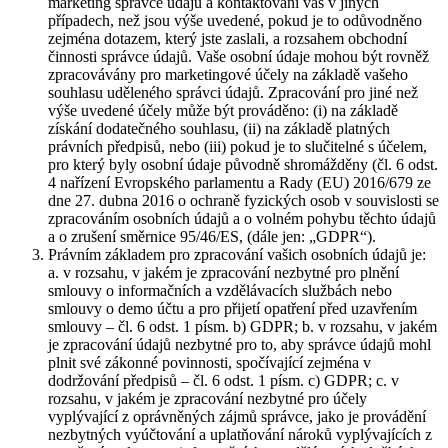
marketing správce údajů a kontaktování vás v jiných
případech, než jsou výše uvedené, pokud je to odůvodněno
zejména dotazem, který jste zaslali, a rozsahem obchodní
činnosti správce údajů. Vaše osobní údaje mohou být rovněž
zpracovávány pro marketingové účely na základě vašeho
souhlasu uděleného správci údajů. Zpracování pro jiné než
výše uvedené účely může být prováděno: (i) na základě
získání dodatečného souhlasu, (ii) na základě platných
právních předpisů, nebo (iii) pokud je to slučitelné s účelem,
pro který byly osobní údaje původně shromážděny (čl. 6 odst.
4 nařízení Evropského parlamentu a Rady (EU) 2016/679 ze
dne 27. dubna 2016 o ochraně fyzických osob v souvislosti se
zpracováním osobních údajů a o volném pohybu těchto údajů
a o zrušení směrnice 95/46/ES, (dále jen: „GDPR“).
Právním základem pro zpracování vašich osobních údajů je:
a. v rozsahu, v jakém je zpracování nezbytné pro plnění
smlouvy o informačních a vzdělávacích službách nebo
smlouvy o demo účtu a pro přijetí opatření před uzavřením
smlouvy – čl. 6 odst. 1 písm. b) GDPR; b. v rozsahu, v jakém
je zpracování údajů nezbytné pro to, aby správce údajů mohl
plnit své zákonné povinnosti, spočívající zejména v
dodržování předpisů – čl. 6 odst. 1 písm. c) GDPR; c. v
rozsahu, v jakém je zpracování nezbytné pro účely
vyplývající z oprávněných zájmů správce, jako je provádění
nezbytných vyúčtování a uplatňování nároků vyplývajících z