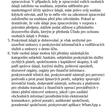
zpracovávat. V případech, kdy je zpracování vašich osobních
údajů založeno na souhlasu, zejména uděleném pro
marketingové účely správce údajů, máte právo svůj souhlas
kdykoli odvolat, aniž by to mělo vliv na zákonnost zpracování
založeného na souhlasu před jeho odvoláním. Pokud se
domníváte, že vaše údaje jsou zpracovávány v rozporu s
právními předpisy, můžete podat stížnost u příslušného
dozorového úřadu, kterým je předseda Úřadu pro ochranu
osobních údajů v Polsku.
Poskytnutí údajů je dobrovolné, je však nezbytné pro
uzavření smlouvy o poskytování informačních a vzdělávacích
služeb a smlouvy o demo účtu.
Vaše osobní údaje mohou být předány následujícím
kategoriím subjektů: bankám, subjektům poskytujícím služby
rychlých plateb, společnostem z kapitálové skupiny, k níž
patří správce údajů, kurýrní služby, poštovní operátoři,
dozorové orgány, orgány pro finanční informace,
poskytovatelé tržních dat, poskytovatelé nástrojů pro prevenci
podvodů a proti praní špinavých peněz, subjekty spravující
investiční fondy, dodavatelé nástrojů, softwaru a platforem
pro obsluhu transakcí a finančních operací prováděných v
rámci plnění rámcové smlouvy, jakož i pro zasílání
obchodních informací prostřednictvím elektronické
komunikace, právní poradci, auditorské společnosti,
poradenské společnosti, poskytovatel aplikace WhatsApp a