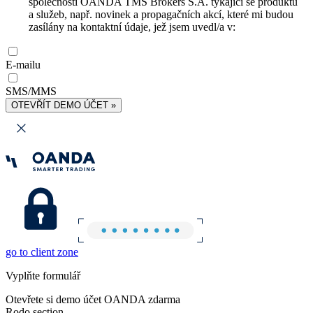
společnosti OANDA TMS Brokers S.A. týkající se produktů
a služeb, např. novinek a propagačních akcí, které mi budou
zasílány na kontaktní údaje, jež jsem uvedl/a v:
E-mailu
SMS/MMS
OTEVŘÍT DEMO ÚČET »
go to client zone
Vyplňte formulář
Otevřete si demo účet OANDA zdarma
Rodo section