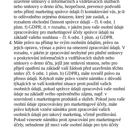
uzavřené smlouvy o informačních a vzdělávacích službách
nebo smlouvy o demo účtu, bezpečnost, prevence podvodů
nebo přímý marketing správce údajů či kontaktování vás, je-li
to odůvodněno zejména dotazem, který jste zaslali, a
rozsahem obchodní činnosti správce údajů – čl. 6 odst. 1
písm. f) GDPR; d. v rozsahu, v jakém jsou vaše osobní údaje
zpracovávány pro marketingové účely správce údajů na
základě vašeho souhlasu – čl. 6 odst. 1 písm. a) GDPR.
Máte právo na přístup ke svým osobním údajům, právo na
jejich opravu, výmaz a právo na omezení zpracování údajů. V
rozsahu, v jakém je zpracování nezbytné pro plnění smlouvy
o poskytování informačních a vzdělávacích služeb nebo
smlouvy o demo účtu, jejíž jste smluvní stranou, nebo pro
přijetí opatření na základě vaší žádosti před uzavřením těchto
smluv (čl. 6 odst. 1 písm. b) GDPR), máte rovněž právo na
přenos údajů. Kdykoli máte právo vznést námitku z důvodů
týkajících se vaší konkrétní situace proti použití vašich
osobních údajů, pokud správce údajů zpracovává vaše osobní
údaje na základě svého oprávněného zájmu, např. v
souvislosti s marketingem produktů a služeb. Pokud jsou vaše
osobní údaje zpracovávány pro marketingové účely, máte
právo kdykoli vznést námitku proti zpracování vašich
osobních údajů pro takový marketing, včetně profilování.
Pokud vznesete námitku proti zpracování pro marketingové
účely, nebudeme již moci vaše osobní údaje pro tyto účely