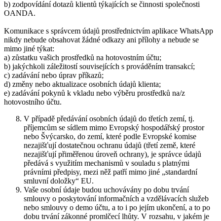
b) zodpovídání dotazů klientů týkajících se činnosti společnosti
OANDA.
Komunikace s správcem údajů prostřednictvím aplikace WhatsApp
nikdy nebude obsahovat žádné odkazy ani přílohy a nebude se
mimo jiné týkat:
a) zůstatku vašich prostředků na hotovostním účtu;
b) jakýchkoli záležitostí souvisejících s prováděním transakcí;
c) zadávání nebo úprav příkazů;
d) změny nebo aktualizace osobních údajů klienta;
e) zadávání pokynů k vkladu nebo výběru prostředků na/z
hotovostního účtu.
V případě předávání osobních údajů do třetích zemí, tj.
příjemcům se sídlem mimo Evropský hospodářský prostor
nebo Švýcarsko, do zemí, které podle Evropské komise
nezajišťují dostatečnou ochranu údajů (třetí země, které
nezajišťují přiměřenou úroveň ochrany), je správce údajů
předává s využitím mechanismů v souladu s platnými
právními předpisy, mezi něž patří mimo jiné „standardní
smluvní doložky“ EU.
Vaše osobní údaje budou uchovávány po dobu trvání
smlouvy o poskytování informačních a vzdělávacích služeb
nebo smlouvy o demo účtu, a to i po jejím ukončení, a to po
dobu trvání zákonné promlčecí lhůty. V rozsahu, v jakém je