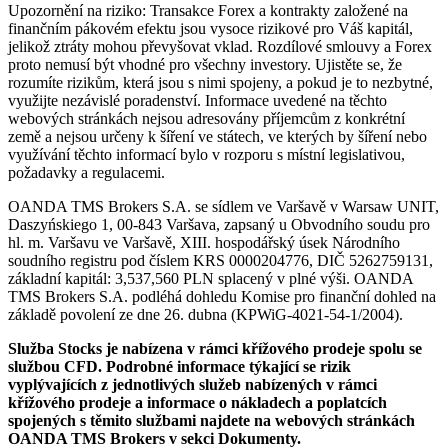
Upozornění na riziko: Transakce Forex a kontrakty založené na
finančním pákovém efektu jsou vysoce rizikové pro Váš kapitál,
jelikož ztráty mohou převyšovat vklad. Rozdílové smlouvy a Forex
proto nemusí být vhodné pro všechny investory. Ujistěte se, že
rozumíte rizikům, která jsou s nimi spojeny, a pokud je to nezbytné,
využijte nezávislé poradenství. Informace uvedené na těchto
webových stránkách nejsou adresovány příjemcům z konkrétní
země a nejsou určeny k šíření ve státech, ve kterých by šíření nebo
využívání těchto informací bylo v rozporu s místní legislativou,
požadavky a regulacemi.
OANDA TMS Brokers S.A. se sídlem ve Varšavě v Warsaw UNIT,
Daszyńskiego 1, 00-843 Varšava, zapsaný u Obvodního soudu pro
hl. m. Varšavu ve Varšavě, XIII. hospodářský úsek Národního
soudního registru pod číslem KRS 0000204776, DIČ 5262759131,
základní kapitál: 3,537,560 PLN splacený v plné výši. OANDA
TMS Brokers S.A. podléhá dohledu Komise pro finanční dohled na
základě povolení ze dne 26. dubna (KPWiG-4021-54-1/2004).
Služba Stocks je nabízena v rámci křížového prodeje spolu se
službou CFD. Podrobné informace týkající se rizik
vyplývajících z jednotlivých služeb nabízených v rámci
křížového prodeje a informace o nákladech a poplatcích
spojených s těmito službami najdete na webových stránkách
OANDA TMS Brokers v sekci Dokumenty.