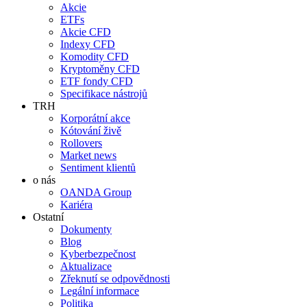
Akcie
ETFs
Akcie CFD
Indexy CFD
Komodity CFD
Kryptoměny CFD
ETF fondy CFD
Specifikace nástrojů
TRH
Korporátní akce
Kótování živě
Rollovers
Market news
Sentiment klientů
o nás
OANDA Group
Kariéra
Ostatní
Dokumenty
Blog
Kyberbezpečnost
Aktualizace
Zřeknutí se odpovědnosti
Legální informace
Politika