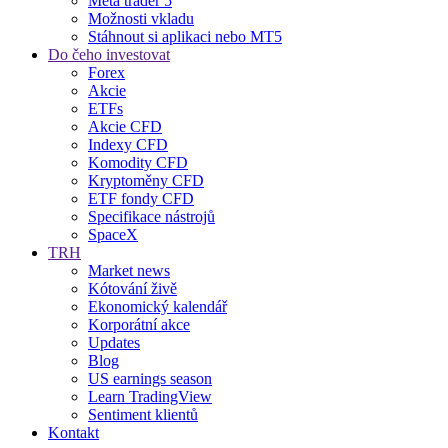
Meta trader 5
Možnosti vkladu
Stáhnout si aplikaci nebo MT5
Do čeho investovat
Forex
Akcie
ETFs
Akcie CFD
Indexy CFD
Komodity CFD
Kryptoměny CFD
ETF fondy CFD
Specifikace nástrojů
SpaceX
TRH
Market news
Kótování živě
Ekonomický kalendář
Korporátní akce
Updates
Blog
US earnings season
Learn TradingView
Sentiment klientů
Kontakt