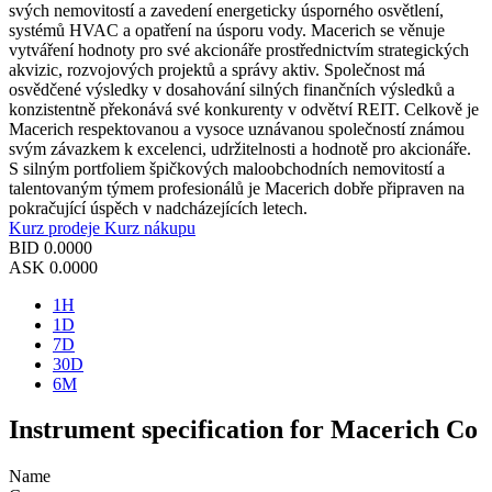
svých nemovitostí a zavedení energeticky úsporného osvětlení,
systémů HVAC a opatření na úsporu vody. Macerich se věnuje
vytváření hodnoty pro své akcionáře prostřednictvím strategických
akvizic, rozvojových projektů a správy aktiv. Společnost má
osvědčené výsledky v dosahování silných finančních výsledků a
konzistentně překonává své konkurenty v odvětví REIT. Celkově je
Macerich respektovanou a vysoce uznávanou společností známou
svým závazkem k excelenci, udržitelnosti a hodnotě pro akcionáře.
S silným portfoliem špičkových maloobchodních nemovitostí a
talentovaným týmem profesionálů je Macerich dobře připraven na
pokračující úspěch v nadcházejících letech.
Kurz prodeje
Kurz nákupu
BID
0.0000
ASK
0.0000
1H
1D
7D
30D
6M
Instrument specification for Macerich Co
Name