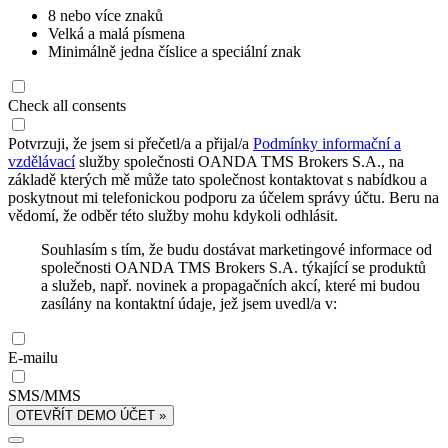
8 nebo více znaků
Velká a malá písmena
Minimálně jedna číslice a speciální znak
Check all consents
Potvrzuji, že jsem si přečetl/a a přijal/a
Podmínky informační a
vzdělávací
služby společnosti OANDA TMS Brokers S.A., na
základě kterých mě může tato společnost kontaktovat s nabídkou a
poskytnout mi telefonickou podporu za účelem správy účtu. Beru na
vědomí, že odběr této služby mohu kdykoli odhlásit.
Souhlasím s tím, že budu dostávat marketingové informace od
společnosti OANDA TMS Brokers S.A. týkající se produktů
a služeb, např. novinek a propagačních akcí, které mi budou
zasílány na kontaktní údaje, jež jsem uvedl/a v:
E-mailu
SMS/MMS
OTEVŘÍT DEMO ÚČET »