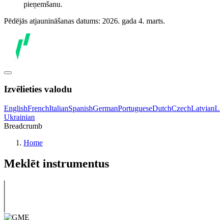
pieņemšanu.
Pēdējās atjaunināšanas datums: 2026. gada 4. marts.
Izvēlieties valodu
English
French
Italian
Spanish
German
Portuguese
Dutch
Czech
Latvian
L
Ukrainian
Breadcrumb
Home
Meklēt instrumentus