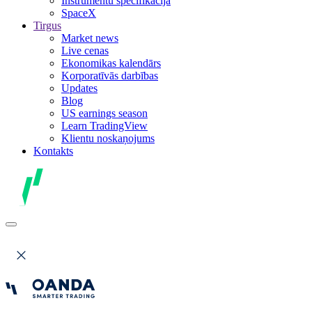
Instrumentu specifikācija
SpaceX
Tirgus
Market news
Live cenas
Ekonomikas kalendārs
Korporatīvās darbības
Updates
Blog
US earnings season
Learn TradingView
Klientu noskaņojums
Kontakts