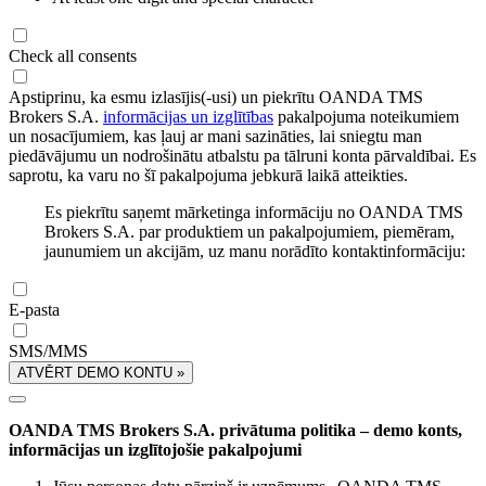
Check all consents
Apstiprinu, ka esmu izlasījis(-usi) un piekrītu OANDA TMS
Brokers S.A.
informācijas un izglītības
pakalpojuma noteikumiem
un nosacījumiem, kas ļauj ar mani sazināties, lai sniegtu man
piedāvājumu un nodrošinātu atbalstu pa tālruni konta pārvaldībai. Es
saprotu, ka varu no šī pakalpojuma jebkurā laikā atteikties.
Es piekrītu saņemt mārketinga informāciju no OANDA TMS
Brokers S.A. par produktiem un pakalpojumiem, piemēram,
jaunumiem un akcijām, uz manu norādīto kontaktinformāciju:
E-pasta
SMS/MMS
ATVĒRT DEMO KONTU »
OANDA TMS Brokers S.A. privātuma politika – demo konts,
informācijas un izglītojošie pakalpojumi