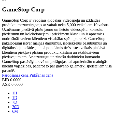
GameStop Corp
GameStop Corp ir vadošais globālais videospēļu un izklaides
produktu mazumtirgotājs ar vairāk nekā 5,000 veikaliem 10 valstīs.
Uzņēmums piedāvā plašu jaunu un lietotu videospēļu, konsolu,
piederumu un kolekcionējamu priekšmetu klāstu un ir apņēmies
nodrošināt saviem klientiem vislabāko spēļu pieredzi. GameStop
pakalpojumi ietver maiņas darījumus, iepriekšējus pasūtījumus un
digitālos lejupielādes, un tā populārais tiešsaistes veikals piedāvā
klientiem piekļuvi plašam produktu klāstam un ekskluzīviem
piedāvājumiem. Ar aizrautīgu un zinošu darbinieku komandu
GameStop pastāvīgi inovē un pielāgojas, lai apmierinātu mainīgās
klientu vajadzības, padarot to par galveno galamērķi spēlētājiem visā
pasaulē.
Pārdošanas cena
Pirkšanas cena
BID
0.0000
ASK
0.0000
1H
1D
7D
30D
6M