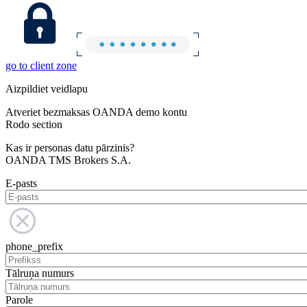
go to client zone
Aizpildiet veidlapu
Atveriet bezmaksas OANDA demo kontu
Rodo section
Kas ir personas datu pārzinis?
OANDA TMS Brokers S.A.
E-pasts
phone_prefix
Tālruņa numurs
Parole