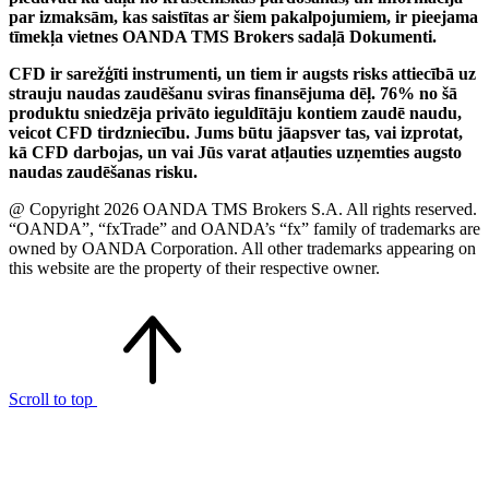
par izmaksām, kas saistītas ar šiem pakalpojumiem, ir pieejama
tīmekļa vietnes OANDA TMS Brokers sadaļā Dokumenti.
CFD ir sarežģīti instrumenti, un tiem ir augsts risks attiecībā uz
strauju naudas zaudēšanu sviras finansējuma dēļ. 76% no šā
produktu sniedzēja privāto ieguldītāju kontiem zaudē naudu,
veicot CFD tirdzniecību. Jums būtu jāapsver tas, vai izprotat,
kā CFD darbojas, un vai Jūs varat atļauties uzņemties augsto
naudas zaudēšanas risku.
@ Copyright 2026 OANDA TMS Brokers S.A. All rights reserved.
“OANDA”, “fxTrade” and OANDA’s “fx” family of trademarks are
owned by OANDA Corporation. All other trademarks appearing on
this website are the property of their respective owner.
Scroll to top