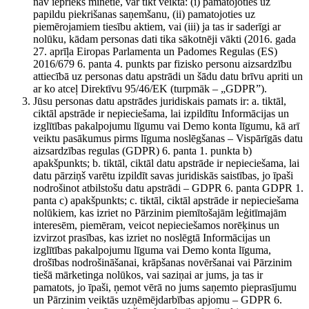
nav iepriekš minētie, var tikt veikta: (i) pamatojoties uz
papildu piekrišanas saņemšanu, (ii) pamatojoties uz
piemērojamiem tiesību aktiem, vai (iii) ja tas ir saderīgi ar
nolūku, kādam personas dati tika sākotnēji vākti (2016. gada
27. aprīļa Eiropas Parlamenta un Padomes Regulas (ES)
2016/679 6. panta 4. punkts par fizisko personu aizsardzību
attiecībā uz personas datu apstrādi un šādu datu brīvu apriti un
ar ko atceļ Direktīvu 95/46/EK (turpmāk – „GDPR”).
Jūsu personas datu apstrādes juridiskais pamats ir: a. tiktāl,
ciktāl apstrāde ir nepieciešama, lai izpildītu Informācijas un
izglītības pakalpojumu līgumu vai Demo konta līgumu, kā arī
veiktu pasākumus pirms līguma noslēgšanas – Vispārīgās datu
aizsardzības regulas (GDPR) 6. panta 1. punkta b)
apakšpunkts; b. tiktāl, ciktāl datu apstrāde ir nepieciešama, lai
datu pārziņš varētu izpildīt savas juridiskās saistības, jo īpaši
nodrošinot atbilstošu datu apstrādi – GDPR 6. panta GDPR 1.
panta c) apakšpunkts; c. tiktāl, ciktāl apstrāde ir nepieciešama
nolūkiem, kas izriet no Pārzinim piemītošajām leģitīmajām
interesēm, piemēram, veicot nepieciešamos norēķinus un
izvirzot prasības, kas izriet no noslēgtā Informācijas un
izglītības pakalpojumu līguma vai Demo konta līguma,
drošības nodrošināšanai, krāpšanas novēršanai vai Pārzinim
tiešā mārketinga nolūkos, vai saziņai ar jums, ja tas ir
pamatots, jo īpaši, ņemot vērā no jums saņemto pieprasījumu
un Pārzinim veiktās uzņēmējdarbības apjomu – GDPR 6.