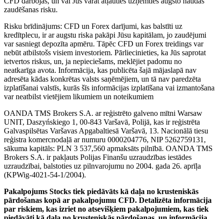
CFD darbojas, un vai Jūs varat atļauties uzņemties augsto naudas
zaudēšanas risku.
Risku brīdinājums: CFD un Forex darījumi, kas balstīti uz
kredītplecu, ir ar augstu riska pakāpi Jūsu kapitālam, jo zaudējumi
var sasniegt depozīta apmēru. Tāpēc CFD un Forex treidings var
nebūt atbilstošs visiem investoriem. Pārliecinieties, ka Jūs saprotat
ietvertos riskus, un, ja nepieciešams, meklējiet padomu no
neatkarīga avota. Informācija, kas publicēta šajā mājaslapā nav
adresēta kādas konkrētas valsts saņēmējiem, un tā nav paredzēta
izplatīšanai valstīs, kurās šīs informācijas izplatīšana vai izmantošana
var neatbilst vietējiem likumiem un noteikumiem
OANDA TMS Brokers S.A. ar reģistrēto galveno mītni Warsaw
UNIT, Daszyńskiego 1, 00-843 Varšavā, Polijā, kas ir reģistrēta
Galvaspilsētas Varšavas Apgabaltiesā Varšavā, 13. Nacionālā tiesu
reģistra komercnodaļā ar numuru 0000204776, NIP 5262759131,
sākuma kapitāls: PLN 3 537,560 apmaksāts pilnībā. OANDA TMS
Brokers S.A. ir pakļauts Polijas Finanšu uzraudzības iestādes
uzraudzībai, balstoties uz pilnvarojumu no 2004. gada 26. aprīļa
(KPWig-4021-54-1/2004).
Pakalpojums Stocks tiek piedāvāts kā daļa no krusteniskās
pārdošanas kopā ar pakalpojumu CFD. Detalizēta informācija
par riskiem, kas izriet no atsevišķiem pakalpojumiem, kas tiek
piedāvāti kā daļa no krusteniskās pārdošanas, un informācija