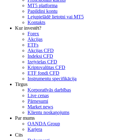
MT5 platforma
Papildini kontu
Lejupielādē lietotni vai MT5
Kontakts
Kur investēt?
Forex
Akcijas
ETFs
Akcijas CFD
Indeksi CFD
Izejvielas CFD
Kriptovalūtas CFD
ETF fondi CFD
Instrumentu specifikācija
Tirgus
Korporatīvās darbības
Live cenas
Pārnesumi
Market news
Klientu noskaņojums
Par mums
OANDA Group
Karjera
Cits