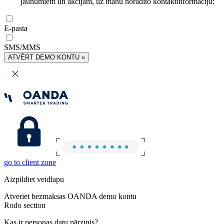
jaunumiem un akcijām, uz manu norādīto kontaktinformāciju:
E-pasta
SMS/MMS
ATVĒRT DEMO KONTU »
go to client zone
Aizpildiet veidlapu
Atveriet bezmaksas OANDA demo kontu
Rodo section
Kas ir personas datu pārzinis?