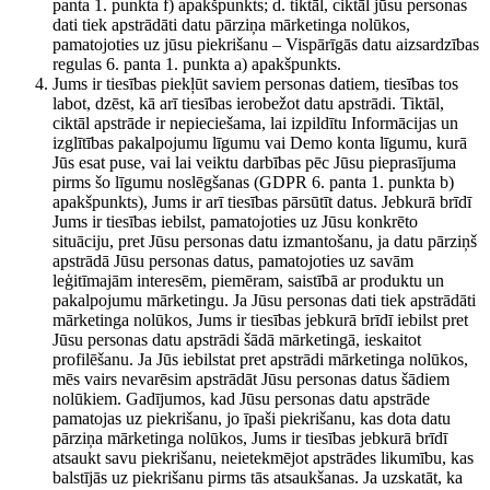
panta 1. punkta f) apakšpunkts; d. tiktāl, ciktāl jūsu personas
dati tiek apstrādāti datu pārziņa mārketinga nolūkos,
pamatojoties uz jūsu piekrišanu – Vispārīgās datu aizsardzības
regulas 6. panta 1. punkta a) apakšpunkts.
Jums ir tiesības piekļūt saviem personas datiem, tiesības tos
labot, dzēst, kā arī tiesības ierobežot datu apstrādi. Tiktāl,
ciktāl apstrāde ir nepieciešama, lai izpildītu Informācijas un
izglītības pakalpojumu līgumu vai Demo konta līgumu, kurā
Jūs esat puse, vai lai veiktu darbības pēc Jūsu pieprasījuma
pirms šo līgumu noslēgšanas (GDPR 6. panta 1. punkta b)
apakšpunkts), Jums ir arī tiesības pārsūtīt datus. Jebkurā brīdī
Jums ir tiesības iebilst, pamatojoties uz Jūsu konkrēto
situāciju, pret Jūsu personas datu izmantošanu, ja datu pārziņš
apstrādā Jūsu personas datus, pamatojoties uz savām
leģitīmajām interesēm, piemēram, saistībā ar produktu un
pakalpojumu mārketingu. Ja Jūsu personas dati tiek apstrādāti
mārketinga nolūkos, Jums ir tiesības jebkurā brīdī iebilst pret
Jūsu personas datu apstrādi šādā mārketingā, ieskaitot
profilēšanu. Ja Jūs iebilstat pret apstrādi mārketinga nolūkos,
mēs vairs nevarēsim apstrādāt Jūsu personas datus šādiem
nolūkiem. Gadījumos, kad Jūsu personas datu apstrāde
pamatojas uz piekrišanu, jo īpaši piekrišanu, kas dota datu
pārziņa mārketinga nolūkos, Jums ir tiesības jebkurā brīdī
atsaukt savu piekrišanu, neietekmējot apstrādes likumību, kas
balstījās uz piekrišanu pirms tās atsaukšanas. Ja uzskatāt, ka