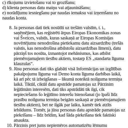
c) rīkojumu izvietošanu vai to grozīšanu;
d) klienta personas datu maiņu vai atjaunināšanu;
e) norādījumu iesniegšanu par naudas iemaksu vai izņemšanu no
naudas konta.
Ja personas dati tiek nosūtīti uz trešām valstīm, t. i.,
saņēmējiem, kas reģistrēti ārpus Eiropas Ekonomikas zonas
vai Šveices, valstīs, kuras saskaņā ar Eiropas Komisijas
novērtējumu nenodrošina pietiekamu datu aizsardzību (trešās
valstis, kas nenodrošina atbilstošu aizsardzības līmeni), datu
pārziņš tos nosūta, izmantojot mehānismus, kas atbilst
piemērojamajiem tiesību aktiem, tostarp ES „standarta līguma
klauzulas“.
Jūsu personas dati tiks glabāti visā Informācijas un izglītības
pakalpojumu līguma vai Demo konta līguma darbības laikā,
kā arī pēc tā izbeigšanas – likumā noteiktā noilguma termiņa
laikā. Tiktāl, ciktāl datu apstrāde pamatojas uz Pārzinim
leģitīmām interesēm, dati tiks apstrādāti tik ilgi, cik
nepieciešams šo leģitīmo interešu īstenošanai (jo īpaši līdz
prasību noilguma termiņa beigām saskaņā ar piemērojamajiem
tiesību aktiem), bet ne ilgāk par laiku, kamēr tiek atzīts
iebildums. Tomēr, ja jūsu personas datu apstrāde pamatojas uz
piekrišanu – līdz brīdim, kad šāda piekrišana tiek faktiski
atsaukta.
Pārzinis pret jums nepiemēros automatizētu lēmumu