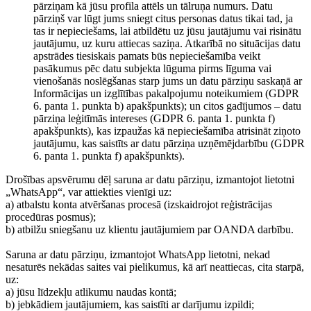
pārziņam kā jūsu profila attēls un tālruņa numurs. Datu
pārziņš var lūgt jums sniegt citus personas datus tikai tad, ja
tas ir nepieciešams, lai atbildētu uz jūsu jautājumu vai risinātu
jautājumu, uz kuru attiecas saziņa. Atkarībā no situācijas datu
apstrādes tiesiskais pamats būs nepieciešamība veikt
pasākumus pēc datu subjekta lūguma pirms līguma vai
vienošanās noslēgšanas starp jums un datu pārziņu saskaņā ar
Informācijas un izglītības pakalpojumu noteikumiem (GDPR
6. panta 1. punkta b) apakšpunkts); un citos gadījumos – datu
pārziņa leģitīmās intereses (GDPR 6. panta 1. punkta f)
apakšpunkts), kas izpaužas kā nepieciešamība atrisināt ziņoto
jautājumu, kas saistīts ar datu pārziņa uzņēmējdarbību (GDPR
6. panta 1. punkta f) apakšpunkts).
Drošības apsvērumu dēļ saruna ar datu pārziņu, izmantojot lietotni
„WhatsApp“, var attiekties vienīgi uz:
a) atbalstu konta atvēršanas procesā (izskaidrojot reģistrācijas
procedūras posmus);
b) atbilžu sniegšanu uz klientu jautājumiem par OANDA darbību.
Saruna ar datu pārziņu, izmantojot WhatsApp lietotni, nekad
nesaturēs nekādas saites vai pielikumus, kā arī neattiecas, cita starpā,
uz:
a) jūsu līdzekļu atlikumu naudas kontā;
b) jebkādiem jautājumiem, kas saistīti ar darījumu izpildi;