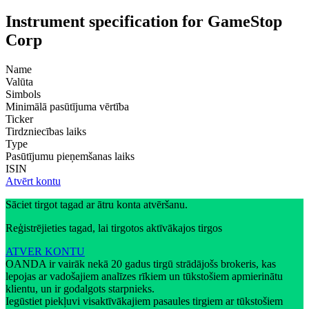
Instrument specification for GameStop
Corp
Name
Valūta
Simbols
Minimālā pasūtījuma vērtība
Ticker
Tirdzniecības laiks
Type
Pasūtījumu pieņemšanas laiks
ISIN
Atvērt kontu
Sāciet tirgot tagad ar ātru konta atvēršanu.
Reģistrējieties tagad, lai tirgotos aktīvākajos tirgos
ATVER KONTU
OANDA ir vairāk nekā 20 gadus tirgū strādājošs brokeris, kas
lepojas ar vadošajiem analīzes rīkiem un tūkstošiem apmierinātu
klientu, un ir godalgots starpnieks.
Iegūstiet piekļuvi visaktīvākajiem pasaules tirgiem ar tūkstošiem