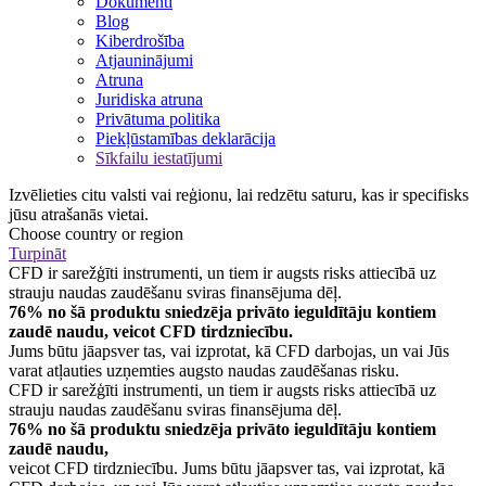
Dokumenti
Blog
Kiberdrošība
Atjauninājumi
Atruna
Juridiska atruna
Privātuma politika
Piekļūstamības deklarācija
Sīkfailu iestatījumi
Izvēlieties citu valsti vai reģionu, lai redzētu saturu, kas ir specifisks
jūsu atrašanās vietai.
Choose country or region
Turpināt
CFD ir sarežģīti instrumenti, un tiem ir augsts risks attiecībā uz
strauju naudas zaudēšanu sviras finansējuma dēļ.
76% no šā produktu sniedzēja privāto ieguldītāju kontiem
zaudē naudu, veicot CFD tirdzniecību.
Jums būtu jāapsver tas, vai izprotat, kā CFD darbojas, un vai Jūs
varat atļauties uzņemties augsto naudas zaudēšanas risku.
CFD ir sarežģīti instrumenti, un tiem ir augsts risks attiecībā uz
strauju naudas zaudēšanu sviras finansējuma dēļ.
76% no šā produktu sniedzēja privāto ieguldītāju kontiem
zaudē naudu,
veicot CFD tirdzniecību. Jums būtu jāapsver tas, vai izprotat, kā