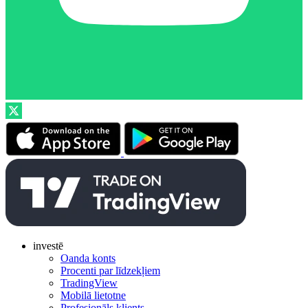
investē
Oanda konts
Procenti par līdzekļiem
TradingView
Mobilā lietotne
Profesionāls klients