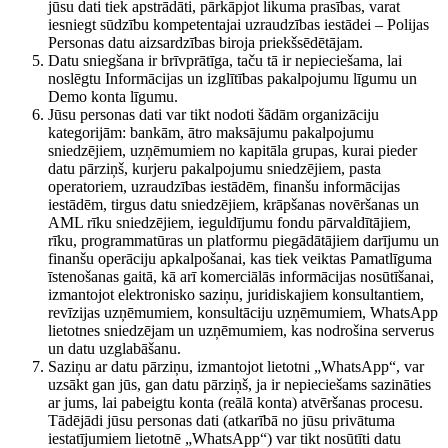
jūsu dati tiek apstrādāti, pārkāpjot likuma prasības, varat
iesniegt sūdzību kompetentajai uzraudzības iestādei – Polijas
Personas datu aizsardzības biroja priekšsēdētājam.
Datu sniegšana ir brīvprātīga, taču tā ir nepieciešama, lai
noslēgtu Informācijas un izglītības pakalpojumu līgumu un
Demo konta līgumu.
Jūsu personas dati var tikt nodoti šādām organizāciju
kategorijām: bankām, ātro maksājumu pakalpojumu
sniedzējiem, uzņēmumiem no kapitāla grupas, kurai pieder
datu pārziņš, kurjeru pakalpojumu sniedzējiem, pasta
operatoriem, uzraudzības iestādēm, finanšu informācijas
iestādēm, tirgus datu sniedzējiem, krāpšanas novēršanas un
AML rīku sniedzējiem, ieguldījumu fondu pārvaldītājiem,
rīku, programmatūras un platformu piegādātājiem darījumu un
finanšu operāciju apkalpošanai, kas tiek veiktas Pamatlīguma
īstenošanas gaitā, kā arī komerciālās informācijas nosūtīšanai,
izmantojot elektronisko saziņu, juridiskajiem konsultantiem,
revīzijas uzņēmumiem, konsultāciju uzņēmumiem, WhatsApp
lietotnes sniedzējam un uzņēmumiem, kas nodrošina serverus
un datu uzglabāšanu.
Saziņu ar datu pārziņu, izmantojot lietotni „WhatsApp“, var
uzsākt gan jūs, gan datu pārziņš, ja ir nepieciešams sazināties
ar jums, lai pabeigtu konta (reālā konta) atvēršanas procesu.
Tādējādi jūsu personas dati (atkarībā no jūsu privātuma
iestatījumiem lietotnē „WhatsApp“) var tikt nosūtīti datu