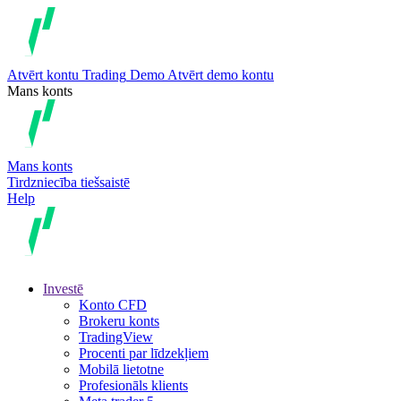
Atvērt kontu
Trading
Demo
Atvērt demo kontu
Mans konts
Mans konts
Tirdzniecība tiešsaistē
Help
Investē
Konto CFD
Brokeru konts
TradingView
Procenti par līdzekļiem
Mobilā lietotne
Profesionāls klients