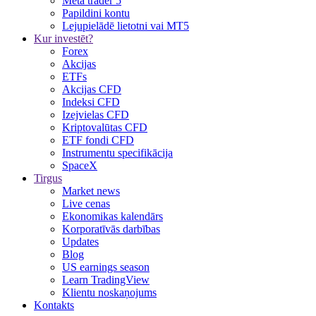
Meta trader 5
Papildini kontu
Lejupielādē lietotni vai MT5
Kur investēt?
Forex
Akcijas
ETFs
Akcijas CFD
Indeksi CFD
Izejvielas CFD
Kriptovalūtas CFD
ETF fondi CFD
Instrumentu specifikācija
SpaceX
Tirgus
Market news
Live cenas
Ekonomikas kalendārs
Korporatīvās darbības
Updates
Blog
US earnings season
Learn TradingView
Klientu noskaņojums
Kontakts