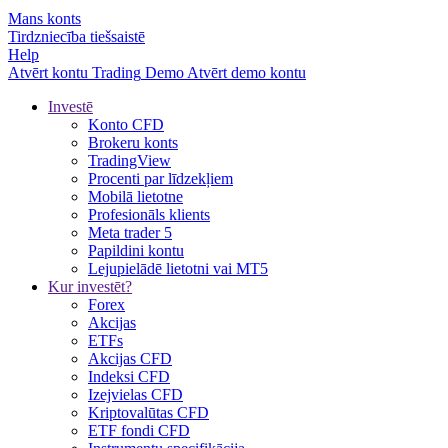
Mans konts
Tirdzniecība tiešsaistē
Help
Atvērt kontu
Trading
Demo
Atvērt demo kontu
Investē
Konto CFD
Brokeru konts
TradingView
Procenti par līdzekļiem
Mobilā lietotne
Profesionāls klients
Meta trader 5
Papildini kontu
Lejupielādē lietotni vai MT5
Kur investēt?
Forex
Akcijas
ETFs
Akcijas CFD
Indeksi CFD
Izejvielas CFD
Kriptovalūtas CFD
ETF fondi CFD