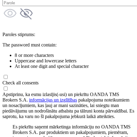
Paroles stiprums:
The password must contain:
8 or more characters
Uppercase and lowercase letters
At least one digit and special character
Check all consents
Apstiprinu, ka esmu izlasījis(-usi) un piekrītu OANDA TMS
Brokers S.A.
informācijas un izglītības
pakalpojuma noteikumiem
un nosacījumiem, kas ļauj ar mani sazināties, lai sniegtu man
piedāvājumu un nodrošinātu atbalstu pa tālruni konta pārvaldībai. Es
saprotu, ka varu no šī pakalpojuma jebkurā laikā atteikties.
Es piekrītu saņemt mārketinga informāciju no OANDA TMS
Brokers S.A. par produktiem un pakalpojumiem, piemēram,