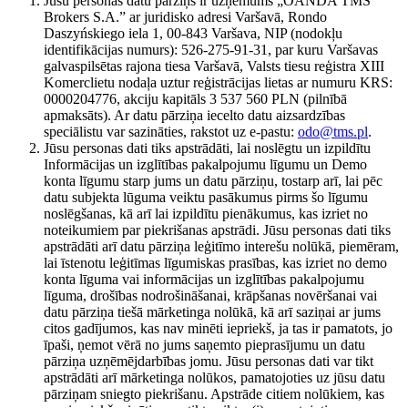
Jūsu personas datu pārziņš ir uzņēmums „OANDA TMS
Brokers S.A.” ar juridisko adresi Varšavā, Rondo
Daszyńskiego iela 1, 00-843 Varšava, NIP (nodokļu
identifikācijas numurs): 526-275-91-31, par kuru Varšavas
galvaspilsētas rajona tiesa Varšavā, Valsts tiesu reģistra XIII
Komerclietu nodaļa uztur reģistrācijas lietas ar numuru KRS:
0000204776, akciju kapitāls 3 537 560 PLN (pilnībā
apmaksāts). Ar datu pārziņa iecelto datu aizsardzības
speciālistu var sazināties, rakstot uz e-pastu:
odo@tms.pl
.
Jūsu personas dati tiks apstrādāti, lai noslēgtu un izpildītu
Informācijas un izglītības pakalpojumu līgumu un Demo
konta līgumu starp jums un datu pārziņu, tostarp arī, lai pēc
datu subjekta lūguma veiktu pasākumus pirms šo līgumu
noslēgšanas, kā arī lai izpildītu pienākumus, kas izriet no
noteikumiem par piekrišanas apstrādi. Jūsu personas dati tiks
apstrādāti arī datu pārziņa leģitīmo interešu nolūkā, piemēram,
lai īstenotu leģitīmas līgumiskas prasības, kas izriet no demo
konta līguma vai informācijas un izglītības pakalpojumu
līguma, drošības nodrošināšanai, krāpšanas novēršanai vai
datu pārziņa tiešā mārketinga nolūkā, kā arī saziņai ar jums
citos gadījumos, kas nav minēti iepriekš, ja tas ir pamatots, jo
īpaši, ņemot vērā no jums saņemto pieprasījumu un datu
pārziņa uzņēmējdarbības jomu. Jūsu personas dati var tikt
apstrādāti arī mārketinga nolūkos, pamatojoties uz jūsu datu
pārziņam sniegto piekrišanu. Apstrāde citiem nolūkiem, kas