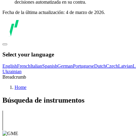
decisiones automatizada en su contra.
Fecha de la última actualización: 4 de marzo de 2026.
Select your language
English
French
Italian
Spanish
German
Portuguese
Dutch
Czech
Latvian
L
Ukrainian
Breadcrumb
Home
Búsqueda de instrumentos