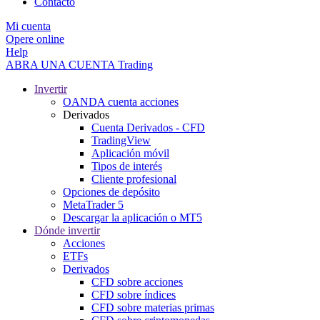
Contacto
Mi cuenta
Opere online
Help
ABRA UNA CUENTA
Trading
Invertir
OANDA cuenta acciones
Derivados
Cuenta Derivados - CFD
TradingView
Aplicación móvil
Tipos de interés
Cliente profesional
Opciones de depósito
MetaTrader 5
Descargar la aplicación o MT5
Dónde invertir
Acciones
ETFs
Derivados
CFD sobre acciones
CFD sobre índices
CFD sobre materias primas