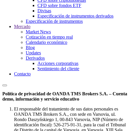
CFD sobre criptomonedas
CFD sobre fondos ETF
Divisas
Especificación de instrumentos derivados
Especificación de instrumentos
Mercado
Market News
Cotización en tiempo real
Calendario económico
Blog
Updates
Derivados
Acciones corporativas
Sentimiento del cliente
Contacto
Política de privacidad de OANDA TMS Brokers S.A. – Cuenta
demo, información y servicio educativo
El responsable del tratamiento de sus datos personales es
OANDA TMS Brokers S.A., con sede en Varsovia, ul.
Rondo Daszyńskiego 1, 00-843 Varsovia, NIP (Número de
identificación fiscal): 526-275-91-31, para la cual el Tribunal
de Distrito de la capital de Varsovia, en Varsovia, XIII Sala